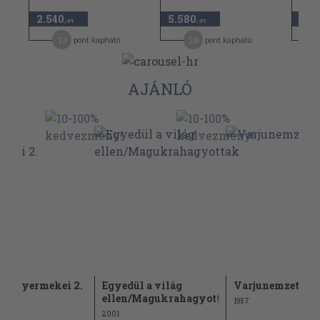
2.540
5.580
2.3
,-Ft
,-Ft
13
28
pont kapható
pont kapható
AJÁNLÓ
on gyermekei 2.
Egyedül a világ
Varjunemzetség
ellen/Magukrahagyottak
1957
2001