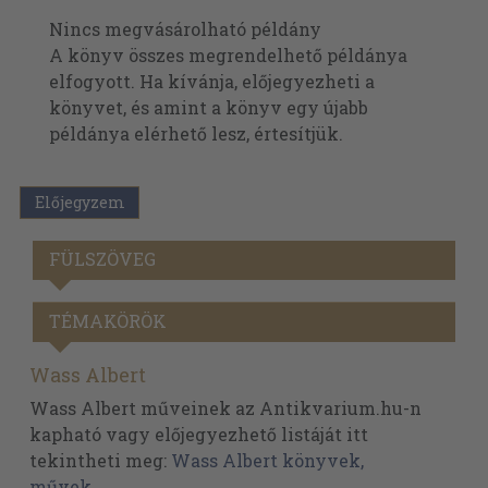
Nincs megvásárolható példány
A könyv összes megrendelhető példánya
elfogyott. Ha kívánja, előjegyezheti a
könyvet, és amint a könyv egy újabb
példánya elérhető lesz, értesítjük.
Előjegyzem
FÜLSZÖVEG
TÉMAKÖRÖK
Wass Albert
Wass Albert műveinek az Antikvarium.hu-n
kapható vagy előjegyezhető listáját itt
tekintheti meg:
Wass Albert könyvek,
művek