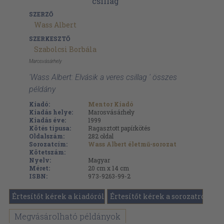
SZERZŐ
Wass Albert
SZERKESZTŐ
Szabolcsi Borbála
Marosvásárhely
'Wass Albert: Elvásik a veres csillag ' összes
példány
Kiadó:
Mentor Kiadó
Kiadás helye:
Marosvásárhely
Kiadás éve:
1999
Kötés típusa:
Ragasztott papírkötés
Oldalszám:
282
oldal
Sorozatcím:
Wass Albert életmű-sorozat
Kötetszám:
Nyelv:
Magyar
Méret:
20 cm x 14 cm
ISBN:
973-9263-99-2
Értesítőt kérek a kiadóról
Értesítőt kérek a sorozatról
Megvásárolható példányok