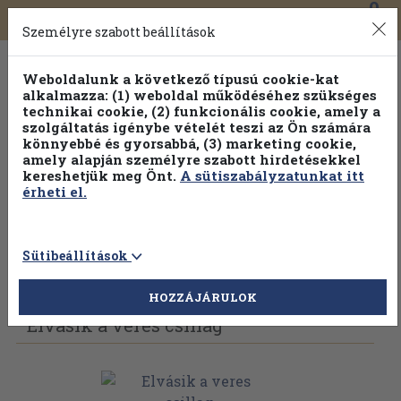
0
Toggle
Főmenü
Könyveink
navigation
Személyre szabott beállítások
Weboldalunk a következő típusú cookie-kat
alkalmazza: (1) weboldal működéséhez szükséges
technikai cookie, (2) funkcionális cookie, amely a
szolgáltatás igénybe vételét teszi az Ön számára
könnyebbé és gyorsabbá, (3) marketing cookie,
Válogasson több mint 1.000.000 kiadványunk közül
10-
amely alapján személyre szabott hirdetésekkel
100% kedvezménnyel!
kereshetjük meg Önt.
A sütiszabályzatunkat itt
érheti el.
Sütibeállítások
Vissza az előző oldalra
Válasszon példányt
HOZZÁJÁRULOK
Elvásik a veres csillag