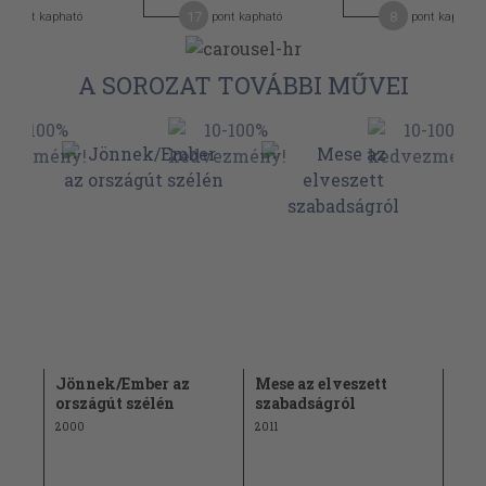
2
17
8
pont kapható
pont kapható
pont kapható
A SOROZAT TOVÁBBI MŰVEI
1-2.
Jönnek/Ember az
Mese az elveszett
Far
országút szélén
szabadságról
2002
2000
2011