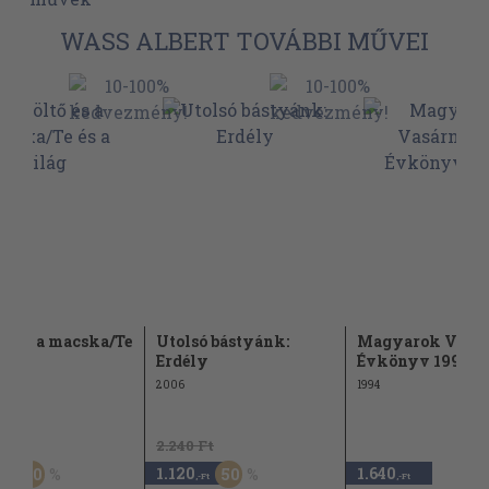
WASS ALBERT TOVÁBBI MŰVEI
tő és a macska/Te
Utolsó bástyánk:
Magyarok Vasár
ilág
Erdély
Évkönyv 1995
2006
1994
Ft
2.240 Ft
1.120
1.640
20
50
,-Ft
,-Ft
,-Ft