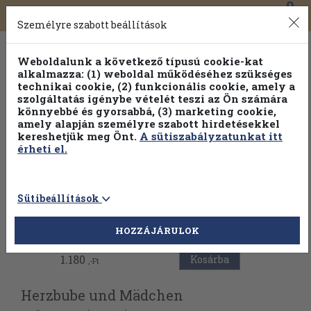
0
Toggle
Főmenü
Könyveink
navigation
Személyre szabott beállítások
Weboldalunk a következő típusú cookie-kat
alkalmazza: (1) weboldal működéséhez szükséges
technikai cookie, (2) funkcionális cookie, amely a
szolgáltatás igénybe vételét teszi az Ön számára
könnyebbé és gyorsabbá, (3) marketing cookie,
Válogasson több mint 1.000.000 kiadványunk közül
10-
amely alapján személyre szabott hirdetésekkel
100% kedvezménnyel!
kereshetjük meg Önt.
A sütiszabályzatunkat itt
érheti el.
Sütibeállítások
Vissza az előző oldalra
HOZZÁJÁRULOK
1.180
Kosárba
,-Ft
Herzbube und Mädchen