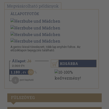
Megvásárolható példányok
ÁLLAPOTFOTÓK
A gerinc kissé töredezett, több lap enyhén foltos. Az
előzéklapon bejegyzés található.
Állapot:
Jó
KOSÁRBA
2.360 Ft
1.180
50
,-Ft
6
pont kapható
FÜLSZÖVEG