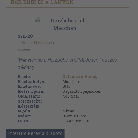
KŐR BUBI ÉS A LÁNYOK
SZERZŐ
Willi Heinrich
München
'Willi Heinrich: Herzbube und Mädchen ' összes
példány
Kiadó:
Goldmann Verlag
Kiadás helye:
München
Kiadás éve:
1980
Kötés típusa:
Ragasztott papírkötés
Oldalszám:
446
oldal
Sorozatcím:
Kötetszám:
Nyelv:
Német
Méret:
18 cm x 11 cm
ISBN:
3-442-09598-0
Értesítőt kérek a kiadóról