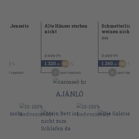
n im Jenseits
Alte Häuser sterben
Schmetterlinge
nicht
weinen nicht
1969
Ft
2.640 Ft
2.480 Ft
1.320
1.240
50
50
50
,-Ft
,-Ft
7
6
pont kapható
pont kapható
pont kapható
AJÁNLÓ