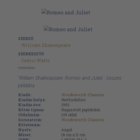
SZERZŐ
William Shakespeare
SZERKESZTŐ
Cedric Watts
Hertfordshire
'William Shakespeare: Romeo and Juliet ' összes
példány
Kiadó:
Wordsworth Classics
Kiadás helye:
Hertfordshire
Kiadás éve:
1993
Kötés típusa:
Ragasztott papírkötés
Oldalszám:
139
oldal
Sorozatcím:
Wordsworth Classics
Kötetszám:
Nyelv:
Angol
Méret:
18 cm x 11 cm
ISBN:
1-85326-014-2