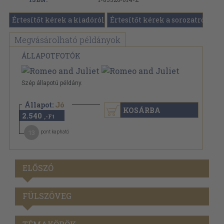
Értesítőt kérek a kiadóról
Értesítőt kérek a sorozatról
Megvásárolható példányok
ÁLLAPOTFOTÓK
Szép állapotú példány.
Állapot:
Jó
KOSÁRBA
2.540
,-Ft
13
pont kapható
ELŐSZÓ
FÜLSZÖVEG