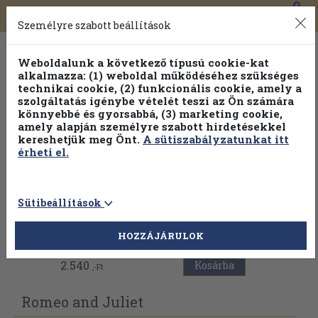
0
Toggle
Főmenü
Könyveink
navigation
Személyre szabott beállítások
Weboldalunk a következő típusú cookie-kat
alkalmazza: (1) weboldal működéséhez szükséges
technikai cookie, (2) funkcionális cookie, amely a
szolgáltatás igénybe vételét teszi az Ön számára
könnyebbé és gyorsabbá, (3) marketing cookie,
Válogasson több mint 30 000 kötet közül
amely alapján személyre szabott hirdetésekkel
Hobbi témakörökben
20% kedvezménnyel!
kereshetjük meg Önt.
A sütiszabályzatunkat itt
érheti el.
Sütibeállítások
Vissza az előző oldalra
HOZZÁJÁRULOK
2.540
Kosárba
,-Ft
Romeo and Juliet