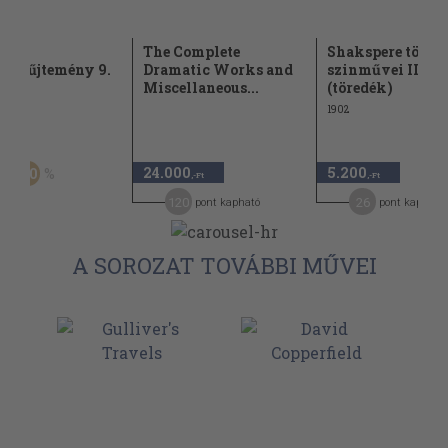
alom
The Complete
Shakspere történ
ggyűjtemény 9.
Dramatic Works and
szinművei II.
Miscellaneous...
(töredék)
1902
Ft
24.000
5.200
20
,-Ft
,-Ft
,-Ft
120
26
pont kapható
pont kapható
A SOROZAT TOVÁBBI MŰVEI