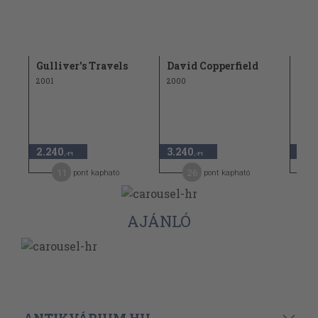
Gulliver's Travels
David Copperfield
Rom
2001
2000
1993
2.240
3.240
2.5
,-Ft
,-Ft
11
26
pont kapható
pont kapható
AJÁNLÓ
ANTIKVÁRIUM.HU