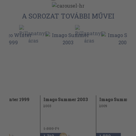
A SOROZAT TOVÁBBI MŰVEI
 Winter 1999
Imago Summer 2003
Imago Summer 
2003
2009
Ft
1.880 Ft