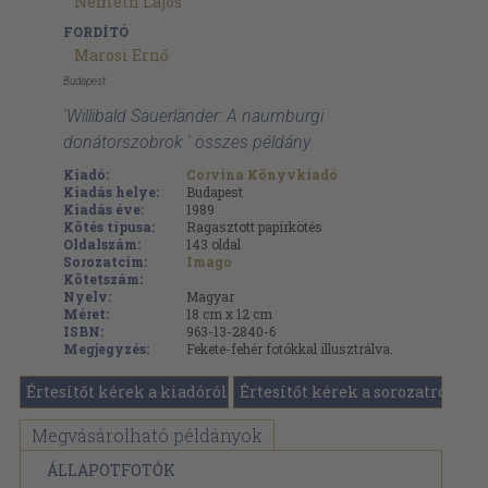
Németh Lajos
FORDÍTÓ
Marosi Ernő
Budapest
'Willibald Sauerländer: A naumburgi
donátorszobrok ' összes példány
Kiadó:
Corvina Könyvkiadó
Kiadás helye:
Budapest
Kiadás éve:
1989
Kötés típusa:
Ragasztott papírkötés
Oldalszám:
143
oldal
Sorozatcím:
Imago
Kötetszám:
Nyelv:
Magyar
Méret:
18 cm x 12 cm
ISBN:
963-13-2840-6
Megjegyzés:
Fekete-fehér fotókkal illusztrálva.
Értesítőt kérek a kiadóról
Értesítőt kérek a sorozatról
Megvásárolható példányok
ÁLLAPOTFOTÓK