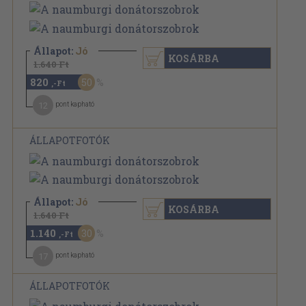
Állapot:
Jó
KOSÁRBA
1.640 Ft
820
50
,-Ft
12
pont kapható
ÁLLAPOTFOTÓK
Állapot:
Jó
KOSÁRBA
1.640 Ft
1.140
30
,-Ft
17
pont kapható
ÁLLAPOTFOTÓK