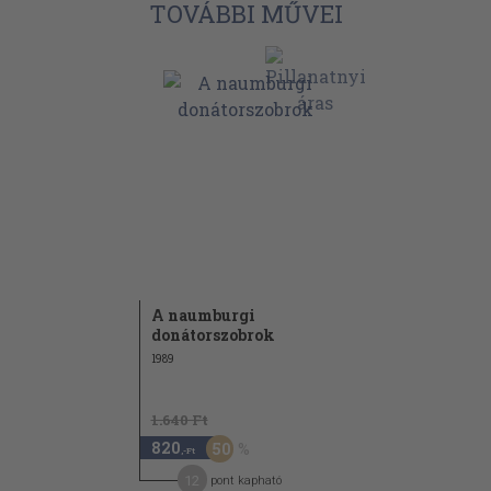
TOVÁBBI MŰVEI
A naumburgi
donátorszobrok
1989
1.640 Ft
820
50
,-Ft
12
pont kapható