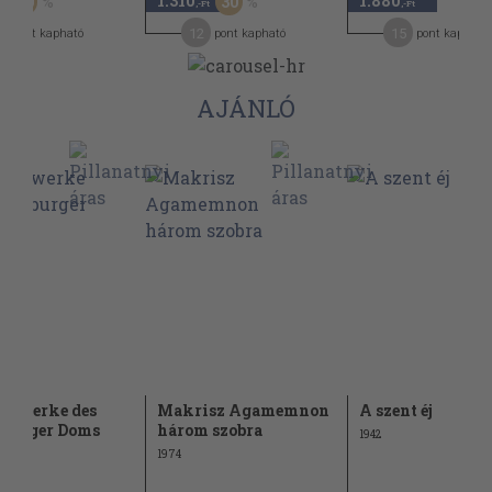
1.310
1.880
50
30
,-Ft
,-Ft
4
12
15
pont kapható
pont kapható
pont kapható
AJÁNLÓ
ildwerke des
Makrisz Agamemnon
A szent éj
burger Doms
három szobra
1942
1974