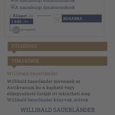
Állapot:
Jó
KOSÁRBA
1.640
,-Ft
25
pont kapható
FÜLSZÖVEG
TÉMAKÖRÖK
Willibald Sauerländer
Willibald Sauerländer műveinek az
Antikvarium.hu-n kapható vagy
előjegyezhető listáját itt tekintheti meg:
Willibald Sauerländer könyvek, művek
WILLIBALD SAUERLÄNDER