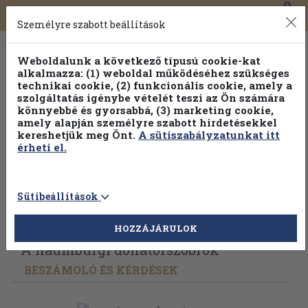
0
Toggle
Főmenü
Könyveink
navigation
Személyre szabott beállítások
Weboldalunk a következő típusú cookie-kat
alkalmazza: (1) weboldal működéséhez szükséges
technikai cookie, (2) funkcionális cookie, amely a
szolgáltatás igénybe vételét teszi az Ön számára
könnyebbé és gyorsabbá, (3) marketing cookie,
amely alapján személyre szabott hirdetésekkel
kereshetjük meg Önt.
A sütiszabályzatunkat itt
érheti el.
Sütibeállítások
Vissza az előző oldalra
Válasszon példányt
HOZZÁJÁRULOK
A naumburgi donátorszobrok
BESZÁMOLÓ ÉS KÉRDÉSEK