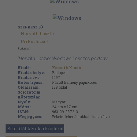
SZERKESZTŐ
Horváth László
Pirkó József
Budapest
'Horváth László: Windows ' összes példány
Kiadó:
Kossuth Kiadó
Kiadás helye:
Budapest
Kiadás éve:
1997
Kötés típusa:
Fűzött kemény papírkötés
Oldalszám:
138
oldal
Sorozatcím:
Kötetszám:
Nyelv:
Magyar
Méret:
24 cm x 17 cm
ISBN:
963-09-3872-3
Megjegyzés:
Fekete-fehér ábrákkal illusztrálva.
Értesítőt kérek a kiadóról