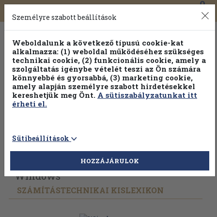
0
Toggle
Főmenü
Könyveink
navigation
Személyre szabott beállítások
Weboldalunk a következő típusú cookie-kat
alkalmazza: (1) weboldal működéséhez szükséges
technikai cookie, (2) funkcionális cookie, amely a
szolgáltatás igénybe vételét teszi az Ön számára
könnyebbé és gyorsabbá, (3) marketing cookie,
amely alapján személyre szabott hirdetésekkel
kereshetjük meg Önt.
A sütiszabályzatunkat itt
érheti el.
Sütibeállítások
Vissza az előző oldalra
Válasszon példányt
HOZZÁJÁRULOK
Windows
SZÁMÍTÁSTECHNIKAI KISLEXIKON