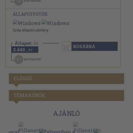
18
pont kapható
ÁLLAPOTFOTÓK
Szép állapotú példány.
Állapot:
Jó
KOSÁRBA
2.440
,-Ft
37
pont kapható
ELŐSZÓ
TÉMAKÖRÖK
AJÁNLÓ