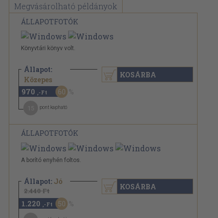
Megvásárolható példányok
ÁLLAPOTFOTÓK
Könyvtári könyv volt.
Állapot:
KOSÁRBA
2.440 Ft
Közepes
970
60
,-Ft
15
pont kapható
ÁLLAPOTFOTÓK
A borító enyhén foltos.
Állapot:
Jó
KOSÁRBA
2.440 Ft
1.220
50
,-Ft