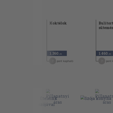
Saláták
Koktélok
Bulitor
sütemé
940 Ft
650
1.360
1.460
30
,-Ft
,-Ft
,-Ft
6
7
7
pont kapható
pont kapható
pont 