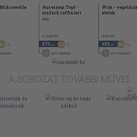
 Mikrowelle
Aus einem Topf -
Wok - vegetári
47
einfach raffiniert
ételek
48
1999
62
1.740 Ft
960 Ft
62
870
480
50
50
50
,-Ft
,-Ft
7
7
kapható
pont kapható
pont kapható
A SOROZAT TOVÁBBI MŰVEI