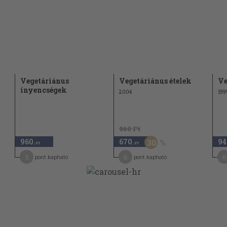
Vegetáriánus
Vegetáriánus ételek
Ve
ínyencségek
2004
199
960 Ft
960
670
94
30
,-Ft
,-Ft
5
6
8
pont kapható
pont kapható