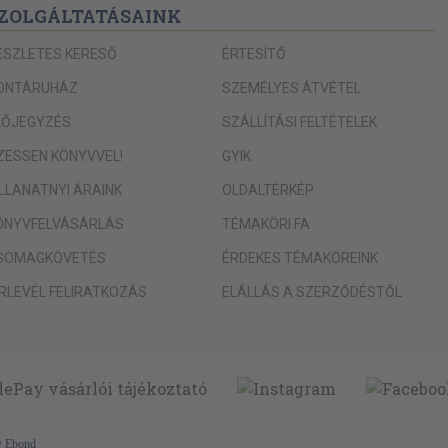
ZOLGÁLTATÁSAINK
ÉSZLETES KERESŐ
ÉRTESÍTŐ
ONTÁRUHÁZ
SZEMÉLYES ÁTVÉTEL
LŐJEGYZÉS
SZÁLLÍTÁSI FELTÉTELEK
IZESSEN KÖNYVVEL!
GYIK
ILLANATNYI ÁRAINK
OLDALTÉRKÉP
ÖNYVFELVÁSÁRLÁS
TÉMAKÖRI FA
SOMAGKÖVETÉS
ÉRDEKES TÉMAKÖREINK
ÍRLEVÉL FELIRATKOZÁS
ELÁLLÁS A SZERZŐDÉSTŐL
y
Ebond