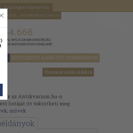
k: Régiségkereskedés.hu
A kosaram
HÍRLEVÉL
BELÉPÉS/REGISZTRÁCIÓ
MÉG
0
5000
Ft
144.668
)
ÁNNYAL NYÚJTJUK MAGYARORSZÁG
t
GYOBB ANTIKVÁR KÖNYV-KÍNÁLATÁT
YOK
KÖTELEZŐ ÉS AJÁNLOTT OLVASMÁNYOK
Vissza az előző oldalra
inek az Antikvarium.hu-n
ő listáját itt tekintheti meg:
vek, művek
példányok