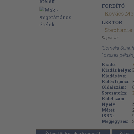
FORDÍTÓ
Kovács Me
LEKTOR
Stephanie
Kaposvár
'Cornelia Schinh
' összes példán
Kiadó:
Kiadás helye:
Kiadás éve:
Kötés típusa:
Oldalszám:
Sorozatcím:
Kötetszám:
Nyelv:
Méret:
ISBN:
Megjegyzés:
Értesítőt kérek a kiadóról
Értesít