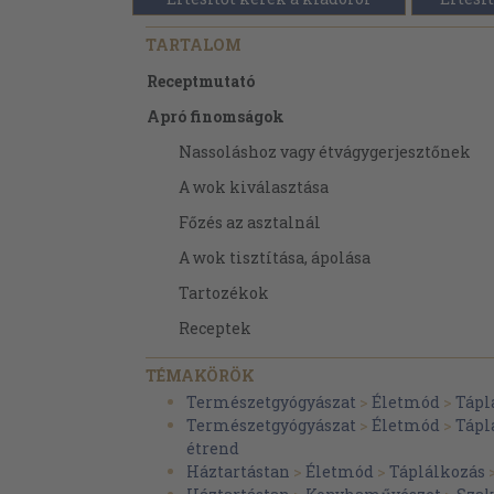
TARTALOM
Receptmutató
Apró finomságok
Nassoláshoz vagy étvágygerjesztőnek
A wok kiválasztása
Főzés az asztalnál
A wok tisztítása, ápolása
Tartozékok
Receptek
A zöldség mint főfogás
TÉMAKÖRÖK
Ilyen sokoldalúak a zöldségek
Természetgyógyászat
>
Életmód
>
Tápl
Természetgyógyászat
>
Életmód
>
Tápl
Az első lépés az aprítás
étrend
Így főzzünk!
Háztartástan
>
Életmód
>
Táplálkozás