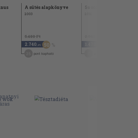
ánus
A sütés alapkönyve
So schmeckt Bayern
2003
2014
5.480 Ft
2.940 Ft
2.740
1.470
50
50
,-Ft
,-Ft
25
7
pont kapható
pont kapható