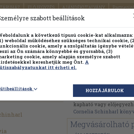
TÁRUHÁZ
ELŐJEGYZÉS
AJÁNDÉKUTALVÁNY
Partnerün
SZÁLLÍTÁS
SEGÍTSÉG
Személyre szabott beállítások
1.
Részletes kereső
Témaköri fa
eboldalunk a következő típusú cookie-kat alkalmazza:
1) weboldal működéséhez szükséges technikai cookie, (2
KIADV
unkcionális cookie, amely a szolgáltatás igénybe vételé
LEGNA
eszi az Ön számára könnyebbé és gyorsabbá, (3)
arketing cookie, amely alapján személyre szabott
PILLANATNYI ÁRAINK
FENNTARTHATÓ OLVASMÁN
irdetésekkel kereshetjük meg Önt.
A
ütiszabályzatunkat itt érheti el.
us ételek
Cornelia Schinharl
ütibeállítások
HOZZÁJÁRULOK
Cornelia Schinharl műve
kapható vagy előjegyezhet
Cornelia Schinharl köny
chinharl
Megvásárolható 
via