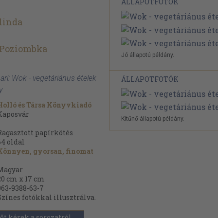
ÁLLAPOTFOTÓK
linda
 Poziombka
Jó állapotú példány.
arl: Wok - vegetáriánus ételek
ÁLLAPOTFOTÓK
y
Holló és Társa Könyvkiadó
Kaposvár
Kitűnő állapotú példány.
Ragasztott papírkötés
64
oldal
Könnyen, gyorsan, finomat
Magyar
20 cm x 17 cm
963-9388-63-7
Színes fotókkal illusztrálva.
őt kérek a sorozatról