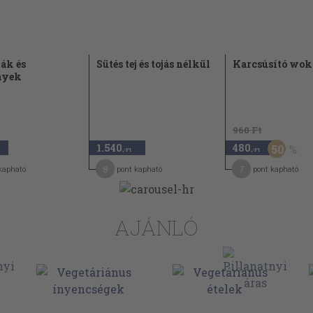
ták és
Sütés tej és tojás nélkül
Karcsúsító wok
nyek
960 Ft
1.540
480
50
,-Ft
,-Ft
8
7
kapható
pont kapható
pont kapható
AJÁNLÓ