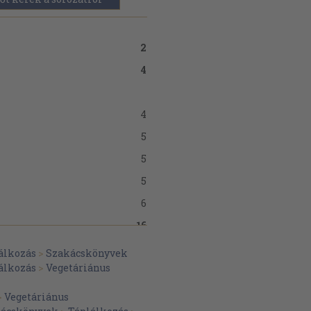
2
4
4
5
5
5
6
16
álkozás
>
Szakácskönyvek
álkozás
>
Vegetáriánus
16
16
>
Vegetáriánus