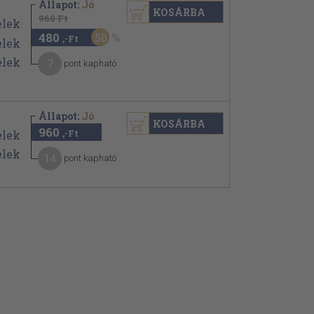
Állapot:
Jó
KOSÁRBA
960 Ft
480
50
,-Ft
7
pont kapható
Állapot:
Jó
KOSÁRBA
960
,-Ft
14
pont kapható