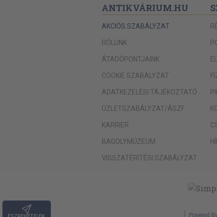
ANTIKVÁRIUM.HU
S
AKCIÓS SZABÁLYZAT
R
RÓLUNK
P
ÁTADÓPONTJAINK
E
COOKIE SZABÁLYZAT
F
ADATKEZELÉSI TÁJÉKOZTATÓ
P
ÜZLETSZABÁLYZAT/ÁSZF
K
KARRIER
C
BAGOLYMÚZEUM
H
VISSZATÉRÍTÉSI SZABÁLYZAT
Powered B
ÉSZREVÉTELEK,