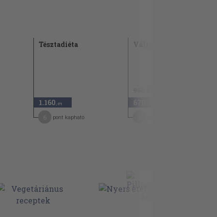
Tésztadiéta
Változatos wok
960 Ft
1.160
670
30
,-Ft
,-Ft
6
6
pont kapható
pont kapható