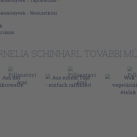
ácskönyvek
>
Táplálkozás
>
és, olajban
17
ácskönyvek
>
Nemzetközi
17
ák
17
áriánus
18
34
RNELIA SCHINHARL TOVÁBBI MŰ
34
35
35
36
46
 és rizst!
46
47