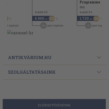
és...
Programme
1992
Ft
9.800 Ft
3.440 Ft
4.900
1.720
60
50
50
,-Ft
,-Ft
39
9
pont kapható
pont kapható
pont kapható
ANTIKVÁRIUM.HU
SZOLGÁLTATÁSAINK
ELÉRHETŐSÉGEINK