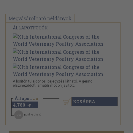
Megvásárolható példányok
ÁLLAPOTFOTÓK
A borítón tulajdonosi bejegyzés látható. A gerinc
elszíneződött, amatőr módon javított.
Állapot:
Jó
KOSÁRBA
4.780
,-Ft
24
pont kapható