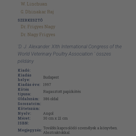
W. Linchuan
G. Dhinakar Raj
SZERKESZTŐ
Dr. Frigyes Nagy
Dr. Nagy Frigyes
'D. J. Alexander: XIth International Congress of the
World Veterinary Poultry Association ' összes
példány
Kiadó:
Kiadás
Budapest
helye:
Kiadás éve:
1997
Kötés
Ragasztott papírkötés
típusa:
Oldalszám:
386
oldal
Sorozatcím:
Kötetszám:
Nyelv:
Angol
Méret:
30 cm x 21 cm
ISBN:
További kapcsolódó személyek a könyvben.
Megjegyzés:
Absztraktokkal.