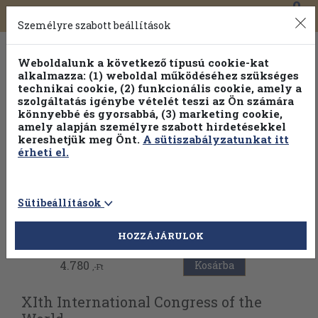
0
Toggle
Főmenü
Könyveink
navigation
Személyre szabott beállítások
Weboldalunk a következő típusú cookie-kat
alkalmazza: (1) weboldal működéséhez szükséges
technikai cookie, (2) funkcionális cookie, amely a
szolgáltatás igénybe vételét teszi az Ön számára
könnyebbé és gyorsabbá, (3) marketing cookie,
amely alapján személyre szabott hirdetésekkel
kereshetjük meg Önt.
A sütiszabályzatunkat itt
érheti el.
Sütibeállítások
Vissza az előző oldalra
HOZZÁJÁRULOK
4.780
Kosárba
,-Ft
XIth International Congress of the