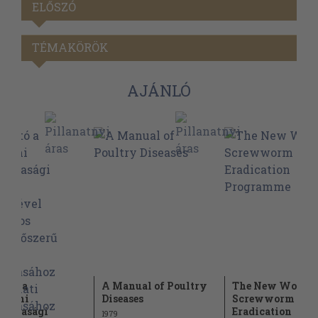
ELŐSZÓ
TÉMAKÖRÖK
AJÁNLÓ
ató a
A Manual of Poultry
The New World
üzemi
Diseases
Screwworm
gazdasági
Eradication
1979