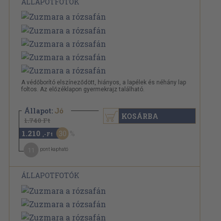
ÁLLAPOTFOTÓK
A védőborító elszíneződött, hiányos, a lapélek és néhány lap
foltos. Az előzéklapon gyermekrajz található.
Állapot:
Jó
KOSÁRBA
1.740 Ft
1.210
30
,-Ft
11
pont kapható
ÁLLAPOTFOTÓK