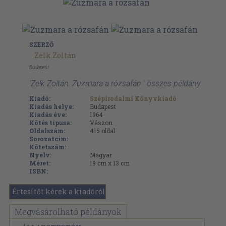
SZERZŐ
Zelk Zoltán
Budapest
'Zelk Zoltán: Zuzmara a rózsafán ' összes példány
Kiadó:
Szépirodalmi Könyvkiadó
Kiadás helye:
Budapest
Kiadás éve:
1964
Kötés típusa:
Vászon
Oldalszám:
415
oldal
Sorozatcím:
Kötetszám:
Nyelv:
Magyar
Méret:
19 cm x 13 cm
ISBN:
Értesítőt kérek a kiadóról
Megvásárolható példányok