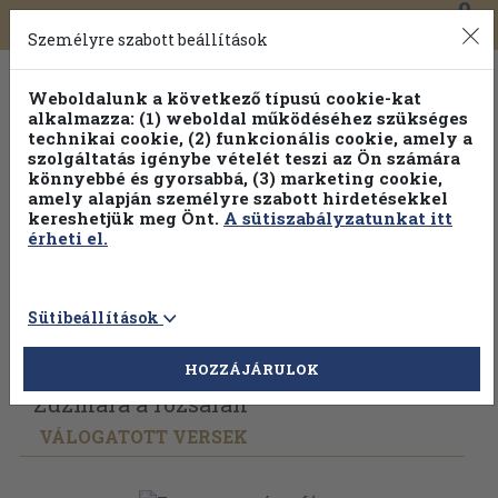
0
Toggle
Főmenü
Könyveink
navigation
Személyre szabott beállítások
Weboldalunk a következő típusú cookie-kat
alkalmazza: (1) weboldal működéséhez szükséges
technikai cookie, (2) funkcionális cookie, amely a
szolgáltatás igénybe vételét teszi az Ön számára
könnyebbé és gyorsabbá, (3) marketing cookie,
amely alapján személyre szabott hirdetésekkel
kereshetjük meg Önt.
A sütiszabályzatunkat itt
érheti el.
Sütibeállítások
Vissza az előző oldalra
Válasszon példányt
HOZZÁJÁRULOK
Zuzmara a rózsafán
VÁLOGATOTT VERSEK