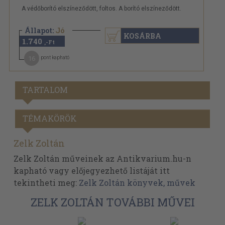
A védőborító elszíneződött, foltos. A borító elszíneződött.
Állapot:
Jó
KOSÁRBA
1.740
,-Ft
16
pont kapható
TARTALOM
TÉMAKÖRÖK
Zelk Zoltán
Zelk Zoltán műveinek az Antikvarium.hu-n
kapható vagy előjegyezhető listáját itt
tekintheti meg:
Zelk Zoltán könyvek, művek
ZELK ZOLTÁN TOVÁBBI MŰVEI