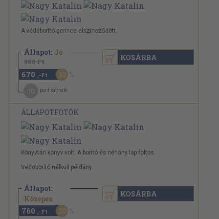
A védőborító gerince elszíneződött.
Állapot:
Jó
KOSÁRBA
960 Ft
670
30
,-Ft
10
pont kapható
ÁLLAPOTFOTÓK
Könyvtári könyv volt. A borító és néhány lap foltos.
Védőborító nélküli példány.
Állapot:
KOSÁRBA
960 Ft
Közepes
760
20
,-Ft