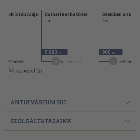
 cárok krónikája
Catherine the Great
Szemben a zsarn
2011
1990
5.980
900
,-Ft
,-Ft
,-Ft
2
30
7
pont kapható
pont kapható
pont kapható
ANTIKVÁRIUM.HU
SZOLGÁLTATÁSAINK