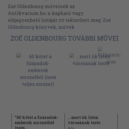
Zoé Oldenbourg műveinek az
Antikvarium.hu-n kapható vagy
előjegyezhető listáját itt tekintheti meg:
Zoé
Oldenbourg könyvek, művek
ZOÉ OLDENBOURG TOVÁBBI MŰVEI
ok-
"60 kötet a Századok-
...mert ők Isten
Nag
l
emberek sorozatból
városának teste
1973
(nem...
1974