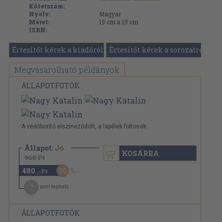
Kötetszám:
Nyelv:
Magyar
Méret:
19 cm x 13 cm
ISBN:
Értesítőt kérek a kiadóról
Értesítőt kérek a sorozatról
Megvásárolható példányok
ÁLLAPOTFOTÓK
A védőborító elszíneződött, a lapélek foltosak.
Állapot:
Jó
KOSÁRBA
960 Ft
480
50
,-Ft
7
pont kapható
ÁLLAPOTFOTÓK