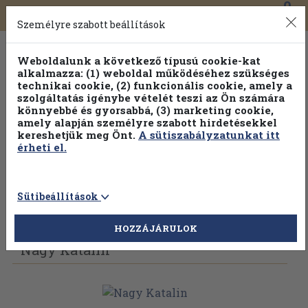
0
Toggle
Főmenü
Könyveink
navigation
Személyre szabott beállítások
Weboldalunk a következő típusú cookie-kat
alkalmazza: (1) weboldal működéséhez szükséges
technikai cookie, (2) funkcionális cookie, amely a
szolgáltatás igénybe vételét teszi az Ön számára
könnyebbé és gyorsabbá, (3) marketing cookie,
amely alapján személyre szabott hirdetésekkel
kereshetjük meg Önt.
A sütiszabályzatunkat itt
érheti el.
Sütibeállítások
Vissza az előző oldalra
Válasszon példányt
HOZZÁJÁRULOK
Nagy Katalin