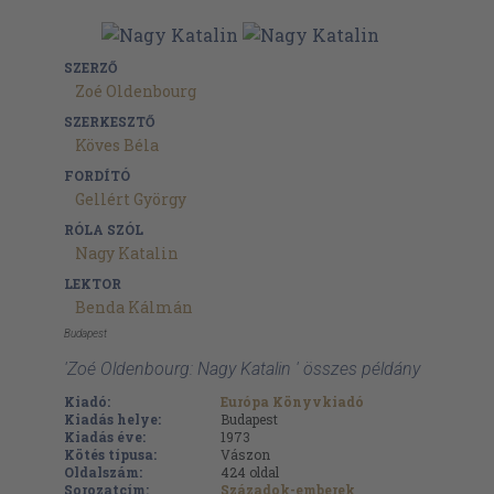
SZERZŐ
Zoé Oldenbourg
SZERKESZTŐ
Köves Béla
FORDÍTÓ
Gellért György
RÓLA SZÓL
Nagy Katalin
LEKTOR
Benda Kálmán
Budapest
'Zoé Oldenbourg: Nagy Katalin ' összes példány
Kiadó:
Európa Könyvkiadó
Kiadás helye:
Budapest
Kiadás éve:
1973
Kötés típusa:
Vászon
Oldalszám:
424
oldal
Sorozatcím:
Századok-emberek