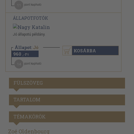
11
pont kapható
ÁLLAPOTFOTÓK
Jó állapotú példány.
Állapot:
Jó
KOSÁRBA
960
,-Ft
14
pont kapható
FÜLSZÖVEG
TARTALOM
TÉMAKÖRÖK
Zoé Oldenbourg