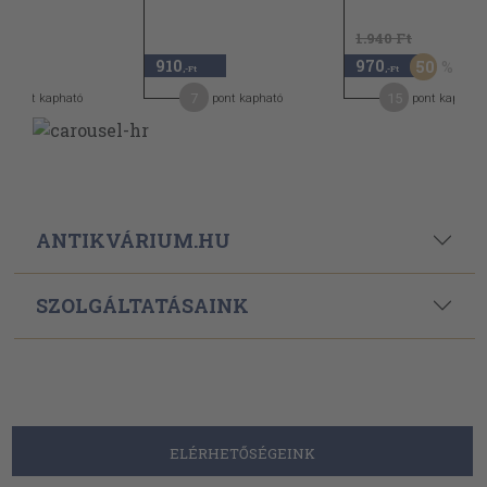
1.940 Ft
910
970
50
,-Ft
,-Ft
7
15
pont kapható
pont kapható
pont kapható
ANTIKVÁRIUM.HU
SZOLGÁLTATÁSAINK
ELÉRHETŐSÉGEINK