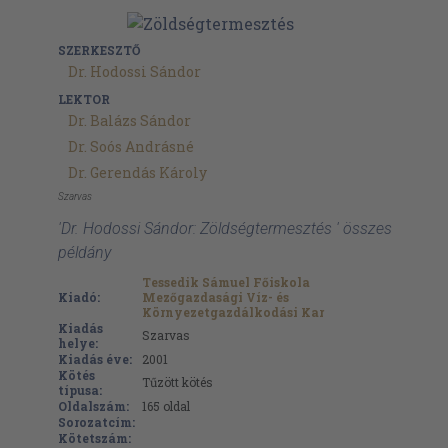
SZERKESZTŐ
Dr. Hodossi Sándor
LEKTOR
Dr. Balázs Sándor
Dr. Soós Andrásné
Dr. Gerendás Károly
Szarvas
'Dr. Hodossi Sándor: Zöldségtermesztés ' összes
példány
Tessedik Sámuel Főiskola
Kiadó:
Mezőgazdasági Víz- és
Környezetgazdálkodási Kar
Kiadás
Szarvas
helye:
Kiadás éve:
2001
Kötés
Tűzött kötés
típusa:
Oldalszám:
165
oldal
Sorozatcím:
Kötetszám: