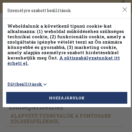
0
Toggle
Főmenü
Könyveink
navigation
Személyre szabott beállítások
Weboldalunk a következő típusú cookie-kat
alkalmazza: (1) weboldal működéséhez szükséges
technikai cookie, (2) funkcionális cookie, amely a
szolgáltatás igénybe vételét teszi az Ön számára
könnyebbé és gyorsabbá, (3) marketing cookie,
amely alapján személyre szabott hirdetésekkel
kereshetjük meg Önt.
A sütiszabályzatunkat itt
érheti el.
Sütibeállítások
Vissza az előző oldalra
Válasszon példányt
HOZZÁJÁRULOK
Zöldségtermesztés
ALAPVETŐ TUDNIVALÓK A FONTOSABB
ZÖLDSÉGFÉLÉKRŐL