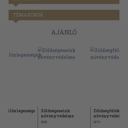
TÉMAKÖRÖK
AJÁNLÓ
égkülönlegességek
Zöldségeseink
Zöldségfélék
növényvédelme
növényvédelme
1969
1970