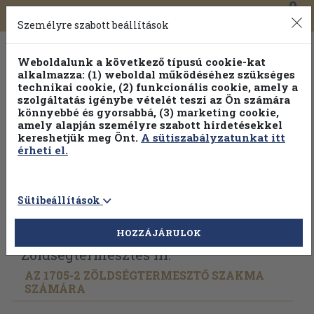
0
Toggle
Főmenü
Könyveink
navigation
Személyre szabott beállítások
Weboldalunk a következő típusú cookie-kat
alkalmazza: (1) weboldal működéséhez szükséges
technikai cookie, (2) funkcionális cookie, amely a
szolgáltatás igénybe vételét teszi az Ön számára
könnyebbé és gyorsabbá, (3) marketing cookie,
amely alapján személyre szabott hirdetésekkel
kereshetjük meg Önt.
A sütiszabályzatunkat itt
érheti el.
Sütibeállítások
Vissza az előző oldalra
Válasszon példányt
HOZZÁJÁRULOK
Zöldségtermesztés III.
AZ 1705-2 ZÖLDSÉGTERMESZTŐ SZAKMA
SZÁMÁRA