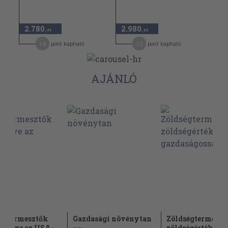
2.780
2.980
,-Ft
,-Ft
14
15
pont kapható
pont kapható
AJÁNLÓ
égtermesztők
Gazdasági növénytan
Zöldségtermelés,
önyve az USA-
zöldségértékesít