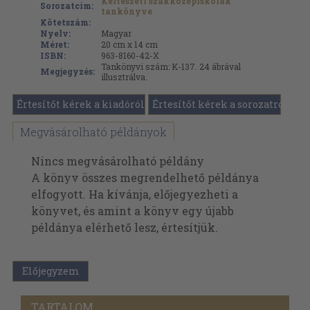
Kertészeti szakközépiskolák
Sorozatcím:
tankönyve
Kötetszám:
Nyelv:
Magyar
Méret:
20 cm x 14 cm
ISBN:
963-8160-42-X
Tankönyvi szám: K-137. 24 ábrával
Megjegyzés:
illusztrálva.
Értesítőt kérek a kiadóról
Értesítőt kérek a sorozatról
Megvásárolható példányok
Nincs megvásárolható példány
A könyv összes megrendelhető példánya
elfogyott. Ha kívánja, előjegyezheti a
könyvet, és amint a könyv egy újabb
példánya elérhető lesz, értesítjük.
Előjegyzem
TARTALOM