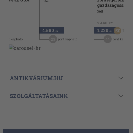
1952
gazdaságosság
1968
2.440 Ft
4.580
1.220
50
,-Ft
,-Ft
,-Ft
23
11
pont kapható
pont kapható
pont kapható
ANTIKVÁRIUM.HU
SZOLGÁLTATÁSAINK