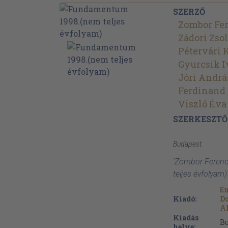
SZERZŐ
Zombor Fe
Zádori Zsol
Pétervári 
Gyurcsik 
Jóri Andrá
Ferdinand
Viszló Éva
SZERKESZTŐ
Budapest
'Zombor Feren
teljes évfolyam
Em
Kiadó:
D
A
Kiadás
B
helye: