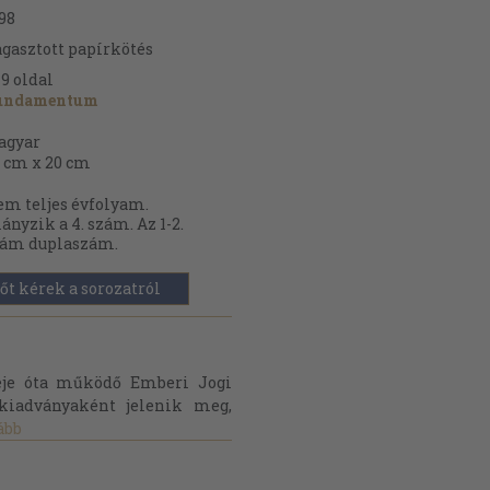
98
gasztott papírkötés
79
oldal
undamentum
agyar
 cm x 20 cm
m teljes évfolyam.
ányzik a 4. szám. Az 1-2.
zám duplaszám.
őt kérek a sorozatról
eje óta működő Emberi Jogi
kiadványaként jelenik meg,
ább