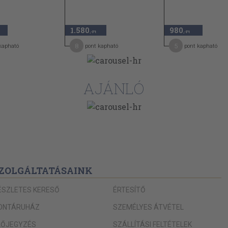
1.580
980
,-Ft
,-Ft
8
5
kapható
pont kapható
pont kapható
AJÁNLÓ
ZOLGÁLTATÁSAINK
ÉSZLETES KERESŐ
ÉRTESÍTŐ
ONTÁRUHÁZ
SZEMÉLYES ÁTVÉTEL
LŐJEGYZÉS
SZÁLLÍTÁSI FELTÉTELEK