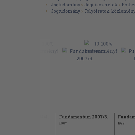
Jogtudomány
>
Jogi ismeretek
>
Emberi
Jogtudomány
>
Folyóiratok, közlemén
Fundamentum 2004/4.
Fundamentum 2007/3.
Fundam
2004
2007
1999