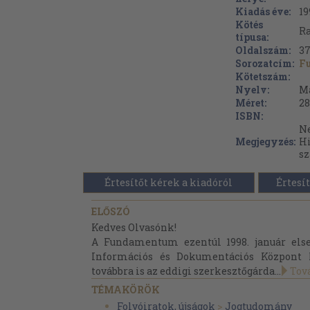
Kiadás éve:
19
Kötés
Ra
típusa:
Oldalszám:
3
Sorozatcím:
F
Kötetszám:
Nyelv:
M
Méret:
28
ISBN:
Ne
Megjegyzés:
Hi
s
Értesítőt kérek a kiadóról
Értesít
ELŐSZÓ
Kedves Olvasónk!
A Fundamentum ezentúl 1998. január els
Információs és Dokumentációs Központ 
továbbra is az eddigi szerkesztőgárda...
Tov
TÉMAKÖRÖK
Folyóiratok, újságok
>
Jogtudomány