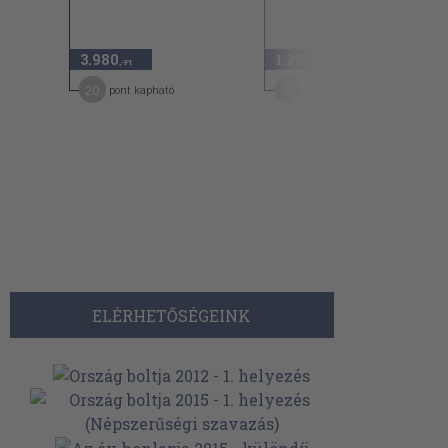
3.980
1.280
,-Ft
,-Ft
20
6
pont kapható
pont kapható
ELÉRHETŐSÉGEINK