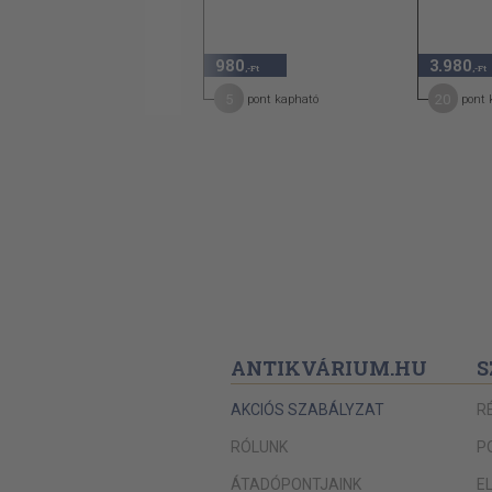
980
980
3.980
,-Ft
,-Ft
,-Ft
5
5
20
pont kapható
pont kapható
pont 
ANTIKVÁRIUM.HU
S
AKCIÓS SZABÁLYZAT
R
RÓLUNK
P
ÁTADÓPONTJAINK
E