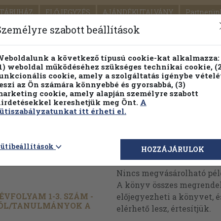
TÁRUHÁZ
ELŐJEGYZÉS
AJÁNDÉKUTALVÁNY
Partnerün
SZÁLLÍTÁS
SEGÍTSÉG
Személyre szabott beállítások
Részletes kereső
Témaköri fa
eboldalunk a következő típusú cookie-kat alkalmazza:
1) weboldal működéséhez szükséges technikai cookie, (2
Vál
unkcionális cookie, amely a szolgáltatás igénybe vételé
eszi az Ön számára könnyebbé és gyorsabbá, (3)
arketing cookie, amely alapján személyre szabott
PILLANATNYI ÁRAINK
FENNTARTHATÓ OLVASMÁN
irdetésekkel kereshetjük meg Önt.
A
ütiszabályzatunkat itt érheti el.
998.(nem
ütibeállítások
Megvásárolható 
HOZZÁJÁRULOK
Nincs megvásárolható pé
A könyv összes megrendelh
 ÉVFOLYAM 1-3. SZÁM -
előjegyezheti a könyvet, 
ÓL/
TANULMÁNYOK A
elérhető lesz, értesítjük.