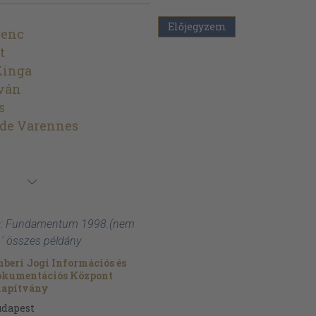
Előjegyzem
renc
t
Kinga
Iván
s
 de Varennes
c: Fundamentum 1998.(nem
) ' összes példány
beri Jogi Információs és
okumentációs Központ
lapítvány
udapest