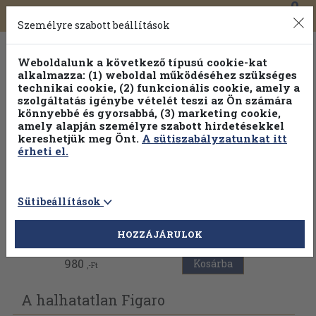
0
Toggle
Főmenü
Könyveink
navigation
Személyre szabott beállítások
Weboldalunk a következő típusú cookie-kat
alkalmazza: (1) weboldal működéséhez szükséges
technikai cookie, (2) funkcionális cookie, amely a
szolgáltatás igénybe vételét teszi az Ön számára
könnyebbé és gyorsabbá, (3) marketing cookie,
amely alapján személyre szabott hirdetésekkel
kereshetjük meg Önt.
A sütiszabályzatunkat itt
érheti el.
Sütibeállítások
Vissza az előző oldalra
HOZZÁJÁRULOK
980
Kosárba
,-Ft
A halhatatlan Figaro