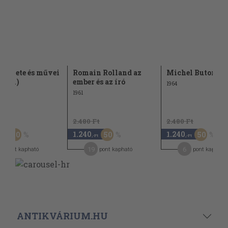
re élete és művei
Romain Rolland az
Michel Butor
redék)
ember és az író
1964
1961
Ft
2.480 Ft
2.480 Ft
1.240
1.240
50
50
50
,-Ft
,-Ft
,-Ft
5
19
6
pont kapható
pont kapható
pont kapható
ANTIKVÁRIUM.HU