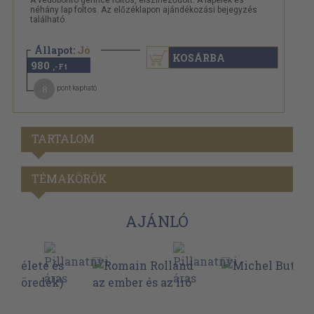
A védőborító gerince foltos, elszíneződött. A lapélek és
néhány lap foltos. Az előzéklapon ajándékozási bejegyzés
található.
Állapot:
Jó
KOSÁRBA
980
,-Ft
8
pont kapható
TARTALOM
TÉMAKÖRÖK
AJÁNLÓ