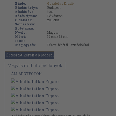
Kiadó:
Gondolat Kiadó
Kiadás helye:
Budapest
Kiadás éve:
1960
Kötés típusa:
Félvászon
Oldalszám:
283
oldal
Sorozatcím:
Kötetszám:
Nyelv:
Magyar
Méret:
19 cm x 13 cm
ISBN:
Megjegyzés:
Fekete-fehér illusztrációkkal.
Értesítőt kérek a kiadóról
Megvásárolható példányok
ÁLLAPOTFOTÓK