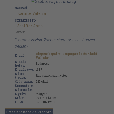
SZERZŐ
Kormos Valéria
SZERKESZTŐ
Schiffer Anna
Budapest
'Kormos Valéria: Zsebrevágott ország ' összes
példány
Idegenforgalmi Propaganda és Kiadó
Kiadó:
Vállalat
Kiadás
Budapest
helye:
Kiadás éve:
1987
Kötés
Ragasztott papírkötés
típusa:
Oldalszám:
221
oldal
Sorozatcím:
Kötetszám:
Nyelv:
Magyar
Méret:
20 cm x 12 cm
ISBN:
963-316-125-8
Értesítőt kérek a kiadóról