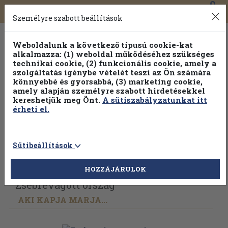
0
Toggle
Főmenü
Könyveink
navigation
Személyre szabott beállítások
Weboldalunk a következő típusú cookie-kat
alkalmazza: (1) weboldal működéséhez szükséges
technikai cookie, (2) funkcionális cookie, amely a
szolgáltatás igénybe vételét teszi az Ön számára
könnyebbé és gyorsabbá, (3) marketing cookie,
amely alapján személyre szabott hirdetésekkel
kereshetjük meg Önt.
A sütiszabályzatunkat itt
érheti el.
Sütibeállítások
Vissza az előző oldalra
Válasszon példányt
HOZZÁJÁRULOK
Zsebrevágott ország
AKI KAPJA MARJA...