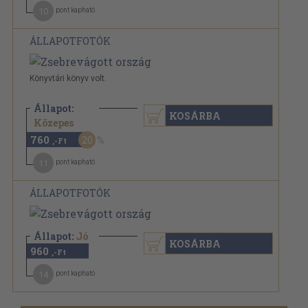
10
pont kapható
ÁLLAPOTFOTÓK
Könyvtári könyv volt.
Állapot:
KOSÁRBA
960 Ft
Közepes
760
20
,-Ft
11
pont kapható
ÁLLAPOTFOTÓK
Állapot:
Jó
KOSÁRBA
960
,-Ft
14
pont kapható