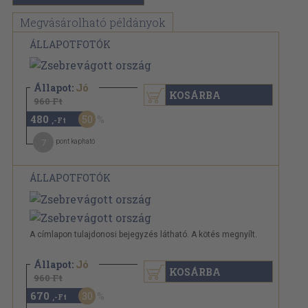
Megvásárolható példányok
ÁLLAPOTFOTÓK
Állapot:
Jó
KOSÁRBA
960 Ft
480
50
,-Ft
7
pont kapható
ÁLLAPOTFOTÓK
A címlapon tulajdonosi bejegyzés látható. A kötés megnyílt.
Állapot:
Jó
KOSÁRBA
960 Ft
670
30
,-Ft