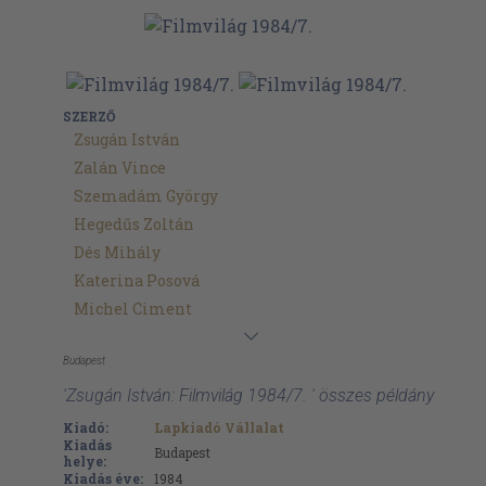
SZERZŐ
Zsugán István
Zalán Vince
Szemadám György
Hegedűs Zoltán
Dés Mihály
Katerina Posová
Michel Ciment
Budapest
'Zsugán István: Filmvilág 1984/7. ' összes példány
Kiadó:
Lapkiadó Vállalat
Kiadás
Budapest
helye:
Kiadás éve:
1984