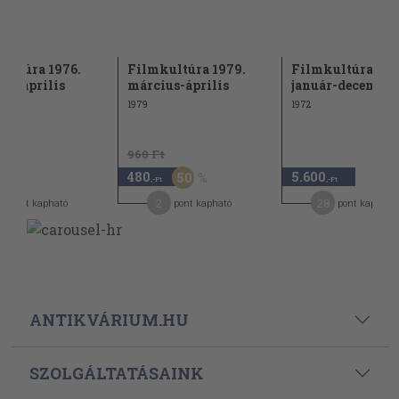
ultúra 1976.
Filmkultúra 1979.
Filmkultúra 197
us-április
március-április
január-december
1979
1972
960 Ft
480
5.600
50
-Ft
,-Ft
,-Ft
2
28
pont kapható
pont kapható
pont kapható
ANTIKVÁRIUM.HU
SZOLGÁLTATÁSAINK