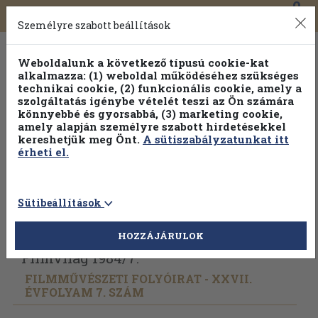
0
Toggle
Főmenü
Könyveink
navigation
Személyre szabott beállítások
Weboldalunk a következő típusú cookie-kat
alkalmazza: (1) weboldal működéséhez szükséges
technikai cookie, (2) funkcionális cookie, amely a
szolgáltatás igénybe vételét teszi az Ön számára
könnyebbé és gyorsabbá, (3) marketing cookie,
amely alapján személyre szabott hirdetésekkel
kereshetjük meg Önt.
A sütiszabályzatunkat itt
érheti el.
Sütibeállítások
Vissza az előző oldalra
Válasszon példányt
HOZZÁJÁRULOK
Filmvilág 1984/
7.
FILMMŰVÉSZETI FOLYÓIRAT - XXVII.
ÉVFOLYAM 7. SZÁM