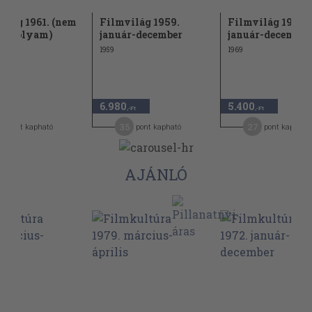
ilág 1961. (nem
Filmvilág 1959.
Filmvilág 1969.
s évfolyam)
január-december
január-december
1959
1969
6.980
5.400
,-Ft
,-Ft
,-Ft
8
35
27
pont kapható
pont kapható
pont kapható
AJÁNLÓ