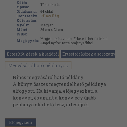
Kötés
Tűzött kötés
típusa:
Oldalszám:
64
oldal
Sorozatcím:
Filmvilág
Kötetszám:
Nyelv:
Magyar
Méret:
26 cm x 21 cm
ISBN:
Megjelenik havonta. Fekete-fehér fotókkal.
Megjegyzés:
Angol nyelvű tartalomjegyzékkel.
Értesítőt kérek a kiadóról
Értesítőt kérek a sorozatról
Megvásárolható példányok
Nincs megvásárolható példány
A könyv összes megrendelhető példánya
elfogyott. Ha kívánja, előjegyezheti a
könyvet, és amint a könyv egy újabb
példánya elérhető lesz, értesítjük.
Előjegyzem