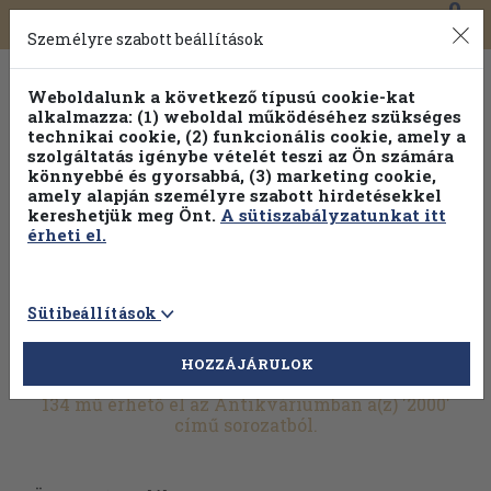
0
Toggle
Főmenü
Könyveink
navigation
Személyre szabott beállítások
Weboldalunk a következő típusú cookie-kat
alkalmazza: (1) weboldal működéséhez szükséges
technikai cookie, (2) funkcionális cookie, amely a
szolgáltatás igénybe vételét teszi az Ön számára
könnyebbé és gyorsabbá, (3) marketing cookie,
amely alapján személyre szabott hirdetésekkel
kereshetjük meg Önt.
A sütiszabályzatunkat itt
érheti el.
Sütibeállítások
HOZZÁJÁRULOK
További szűrők
134 mű érhető el az Antikváriumban a(z) '2000'
című sorozatból.