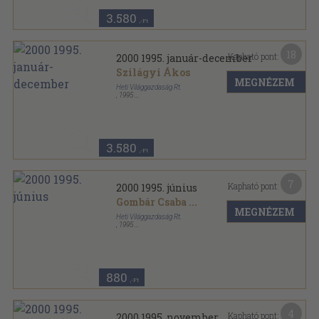
3.580
,-Ft
18
Kapható pont:
2000 1995. január-december
Szilágyi Ákos
MEGNÉZEM
Heti Világgazdaság Rt.
,
1995
Tűzött kötés
,
756
oldal
2000 sorozat
3.580
,-Ft
7
Kapható pont:
2000 1995. június
Gombár Csaba
...
MEGNÉZEM
Heti Világgazdaság Rt.
,
1995
Tűzött kötés
,
63
oldal
2000 sorozat
880
,-Ft
4
Kapható pont:
2000 1995. november