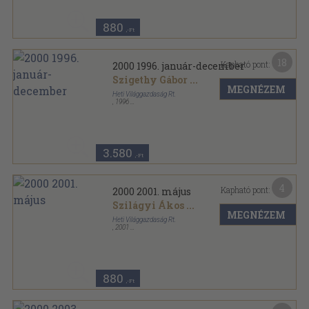
880
,-Ft
18
Kapható pont:
2000 1996. január-december
Szigethy Gábor
...
MEGNÉZEM
Heti Világgazdaság Rt.
,
1996
Tűzött kötés
,
756
oldal
2000 sorozat
3.580
,-Ft
4
Kapható pont:
2000 2001. május
Szilágyi Ákos
...
MEGNÉZEM
Heti Világgazdaság Rt.
,
2001
Tűzött kötés
,
72
oldal
2000 sorozat
880
,-Ft