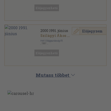
Tűzött kötés
,
64
oldal
2000 sorozat
Előjegyezhető
2000 1991. június
Előjegyzem
Szilágyi Ákos
...
Heti Világgazdaság Rt.
,
1991
Tűzött kötés
,
64
oldal
2000 sorozat
Előjegyezhető
Mutass többet