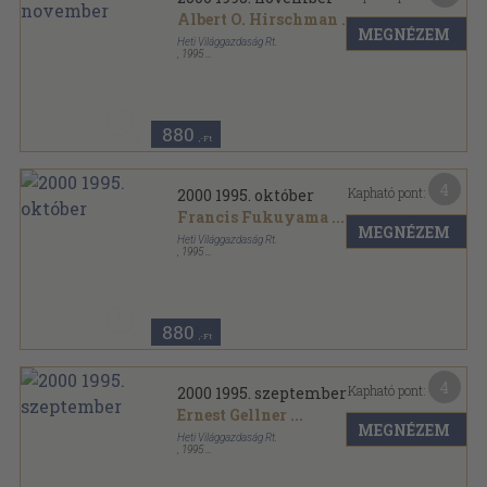
Albert O. Hirschman
...
MEGNÉZEM
Heti Világgazdaság Rt.
,
1995
Tűzött kötés
,
63
oldal
2000 sorozat
880
,-Ft
4
Kapható pont:
2000 1995. október
Francis Fukuyama
...
MEGNÉZEM
Heti Világgazdaság Rt.
,
1995
Tűzött kötés
,
63
oldal
2000 sorozat
880
,-Ft
4
Kapható pont:
2000 1995. szeptember
Ernest Gellner
...
MEGNÉZEM
Heti Világgazdaság Rt.
,
1995
Tűzött kötés
,
63
oldal
2000 sorozat