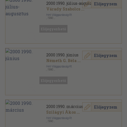
2000 1990. július-augusztus
Előjegyzem
Várady Szabolcs
...
Heti Világgazdaság Rt.
,
1990
Tűzött kötés
,
104
oldal
2000 sorozat
Előjegyezhető
2000 1990. június
Előjegyzem
Németh G. Béla
...
Heti Világgazdaság Rt.
,
1990
Tűzött kötés
,
64
oldal
2000 sorozat
Előjegyezhető
2000 1990. március
Előjegyzem
Szilágyi Ákos
...
Heti Világgazdaság Rt.
,
1990
Tűzött kötés
,
64
oldal