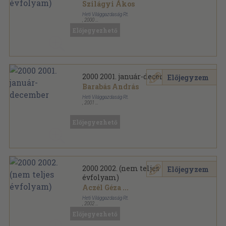
Szilágyi Ákos
Heti Világgazdaság Rt.
,
2000
Tűzött kötés
,
720
oldal
Előjegyezhető
2000 sorozat
2000 2001. január-december
Előjegyzem
Barabás András
Heti Világgazdaság Rt.
,
2001
Tűzött kötés
,
864
oldal
2000 sorozat
Előjegyezhető
2000 2002. (nem teljes
Előjegyzem
évfolyam)
Aczél Géza
...
Heti Világgazdaság Rt.
,
2002
Ragasztott papírkötés
,
794
oldal
Előjegyezhető
2000 sorozat