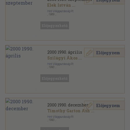
Elek István
...
Heti Világgazdaság Rt.
,
1989
Tűzött kötés
,
64
oldal
2000 sorozat
Előjegyezhető
2000 1990. április
Előjegyzem
Szilágyi Ákos
...
Heti Világgazdaság Rt.
,
1990
Tűzött kötés
,
64
oldal
2000 sorozat
Előjegyezhető
2000 1990. december
Előjegyzem
Timothy Garton Ash
...
Heti Világgazdaság Rt.
,
1990
Tűzött kötés
,
64
oldal
2000 sorozat