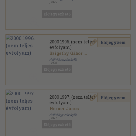
,
1995
Tűzött kötés
,
63
oldal
2000 sorozat
Előjegyezhető
2000 1996. (nem teljes
Előjegyzem
évfolyam)
Szigethy Gábor
...
Heti Világgazdaság Rt.
,
1996
Tűzött kötés
,
630
oldal
Előjegyezhető
2000 sorozat
2000 1997. (nem teljes
Előjegyzem
évfolyam)
Herner János
Heti Világgazdaság Rt.
,
1997
Tűzött kötés
,
630
oldal
Előjegyezhető
2000 sorozat