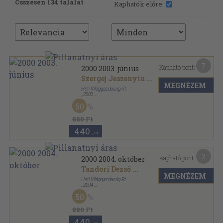
Összesen 134 találat
Kaphatók előre:
7
Kapható pont:
2000 2003. június
Szergej Jeszenyin
...
MEGNÉZEM
Heti Világgazdaság Rt.
,
2003
Ragasztott papírkötés
,
76
oldal
50
2000 sorozat
880 Ft
440
,-Ft
2
Kapható pont:
2000 2004. október
Tandori Dezső
...
MEGNÉZEM
Heti Világgazdaság Rt.
,
2004
Ragasztott papírkötés
,
76
oldal
50
2000 sorozat
880 Ft
440