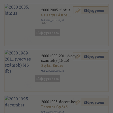
2000 2005. június
Előjegyzem
Szilágyi Ákos
...
Heti Világgazdaság Rt.
,
2005
Ragasztott papírkötés
,
76
oldal
2000 sorozat
Előjegyezhető
2000 1989-2011. (vegyes
Előjegyzem
számok) (46 db)
Bojtár Endre
Heti Világgazdaság Rt.
Tűzött kötés
,
3275
oldal
Előjegyezhető
2000 sorozat
2000 1995. december
Előjegyzem
Ferencz Győző
...
Heti Világgazdaság Rt.