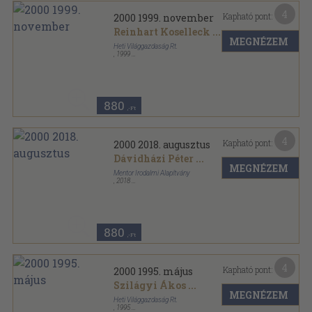
4
Kapható pont:
2000 1999. november
Reinhart Koselleck
...
MEGNÉZEM
Heti Világgazdaság Rt.
,
1999
Tűzött kötés
,
64
oldal
2000 sorozat
880
,-Ft
4
Kapható pont:
2000 2018. augusztus
Dávidházi Péter
...
MEGNÉZEM
Mentor Irodalmi Alapítvány
,
2018
Ragasztott papírkötés
,
80
oldal
2000 sorozat
880
,-Ft
4
Kapható pont:
2000 1995. május
Szilágyi Ákos
...
MEGNÉZEM
Heti Világgazdaság Rt.
,
1995