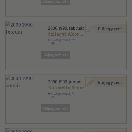
Előjegyezhető
2000 1990. február
Előjegyzem
Szilágyi Ákos
...
Heti Világgazdaság Rt.
,
1990
Tűzött kötés
,
64
oldal
2000 sorozat
Előjegyezhető
2000 1990. január
Előjegyzem
Kukorelly Endre
...
Heti Világgazdaság Rt.
,
1990
Tűzött kötés
,
64
oldal
2000 sorozat
Előjegyezhető