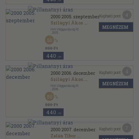
,-Ft
4
Kapható pont:
2000 2005. szeptember
Szilágyi Ákos
...
MEGNÉZEM
Heti Világgazdaság Rt.
,
2005
Ragasztott papírkötés
,
76
oldal
50
2000 sorozat
880 Ft
440
,-Ft
4
Kapható pont:
2000 2006. december
Szilágyi Ákos
...
MEGNÉZEM
Heti Világgazdaság Rt.
,
2006
Ragasztott papírkötés
,
76
oldal
50
2000 sorozat
880 Ft
440
,-Ft
7
Kapható pont:
2000 2007. december
Zalán Tibor
...