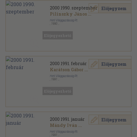
2000 1990. szeptember
Előjegyzem
Pilinszky János
...
Heti Világgazdaság Rt.
,
1990
Tűzött kötés
,
64
oldal
2000 sorozat
Előjegyezhető
2000 1991. február
Előjegyzem
Karátson Gábor
...
Heti Világgazdaság Rt.
,
1991
Tűzött kötés
,
64
oldal
2000 sorozat
Előjegyezhető
2000 1991. január
Előjegyzem
Mándy Iván
...
Heti Világgazdaság Rt.
,
1991