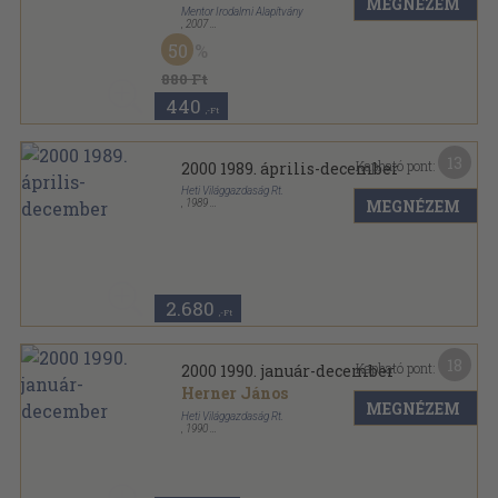
MEGNÉZEM
Mentor Irodalmi Alapítvány
,
2007
Ragasztott papírkötés
,
76
oldal
50
2000 sorozat
880 Ft
440
,-Ft
13
Kapható pont:
2000 1989. április-december
Heti Világgazdaság Rt.
MEGNÉZEM
,
1989
Tűzött kötés
,
576
oldal
2000 sorozat
2.680
,-Ft
18
Kapható pont:
2000 1990. január-december
Herner János
MEGNÉZEM
Heti Világgazdaság Rt.
,
1990
Tűzött kötés
,
744
oldal
2000 sorozat