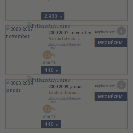
Ragasztott papírkötés
,
684
oldal
2000 sorozat
2.980
,-Ft
4
Kapható pont:
2000 2007. november
Vörös István
...
MEGNÉZEM
Mentor Irodalmi Alapítvány
,
2007
Ragasztott papírkötés
,
76
oldal
50
2000 sorozat
880 Ft
440
,-Ft
4
Kapható pont:
2000 2009. január
Lackfi János
...
MEGNÉZEM
Mentor Irodalmi Alapítvány
,
2009
Ragasztott papírkötés
,
76
oldal
50
2000 sorozat
880 Ft
440
,-Ft