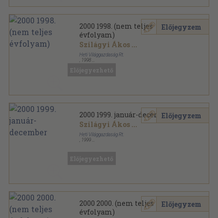
2000 1998. (nem teljes
Előjegyzem
évfolyam)
Szilágyi Ákos
...
Heti Világgazdaság Rt.
,
1998
Tűzött kötés
,
620
oldal
Előjegyezhető
2000 sorozat
2000 1999. január-december
Előjegyzem
Szilágyi Ákos
...
Heti Világgazdaság Rt.
,
1999
Tűzött kötés
,
720
oldal
2000 sorozat
Előjegyezhető
2000 2000. (nem teljes
Előjegyzem
évfolyam)