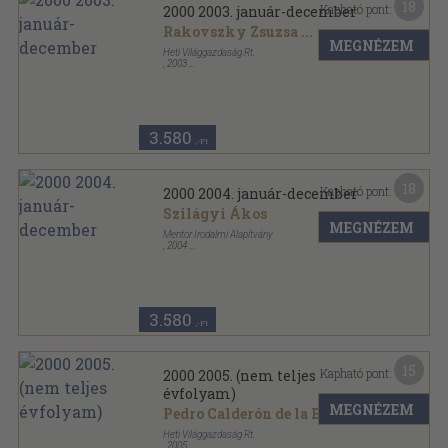
18
Kapható pont:
2000 2003. január-december
Rakovszky Zsuzsa
...
MEGNÉZEM
Heti Világgazdaság Rt.
,
2003
Ragasztott papírkötés
,
848
oldal
2000 sorozat
3.580
,-Ft
18
Kapható pont:
2000 2004. január-december
Szilágyi Ákos
MEGNÉZEM
Mentor Irodalmi Alapítvány
,
2004
Ragasztott papírkötés
,
872
oldal
2000 sorozat
3.580
,-Ft
15
Kapható pont:
2000 2005. (nem teljes
évfolyam)
MEGNÉZEM
Pedro Calderón de la Barca
...
Heti Világgazdaság Rt.
,
2005