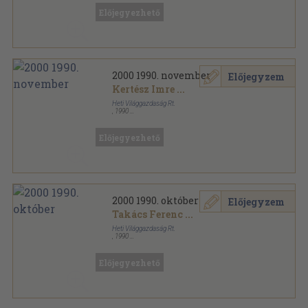
2000 sorozat
Előjegyezhető
2000 1990. november
Előjegyzem
Kertész Imre
...
Heti Világgazdaság Rt.
,
1990
Tűzött kötés
,
64
oldal
2000 sorozat
Előjegyezhető
2000 1990. október
Előjegyzem
Takács Ferenc
...
Heti Világgazdaság Rt.
,
1990
Tűzött kötés
,
64
oldal
2000 sorozat
Előjegyezhető