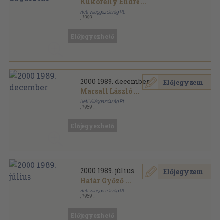
Kukorelly Endre
...
Heti Világgazdaság Rt.
,
1989
Tűzött kötés
,
64
oldal
2000 sorozat
Előjegyezhető
2000 1989. december
Előjegyzem
Marsall László
...
Heti Világgazdaság Rt.
,
1989
Tűzött kötés
,
64
oldal
2000 sorozat
Előjegyezhető
2000 1989. július
Előjegyzem
Határ Győző
...
Heti Világgazdaság Rt.
,
1989
Tűzött kötés
,
64
oldal
2000 sorozat
Előjegyezhető