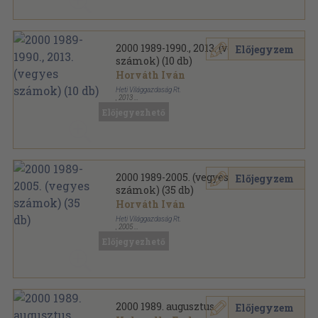
2000 1989-1990., 2013. (vegyes
Előjegyzem
számok) (10 db)
Horváth Iván
Heti Világgazdaság Rt.
,
2013
Tűzött kötés
,
652
oldal
Előjegyezhető
2000 sorozat
2000 1989-2005. (vegyes
Előjegyzem
számok) (35 db)
Horváth Iván
Heti Világgazdaság Rt.
,
2005
Tűzött kötés
,
2240
oldal
Előjegyezhető
2000 sorozat
2000 1989. augusztus
Előjegyzem