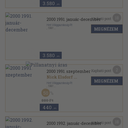
3.580
,-Ft
18
Kapható pont:
2000 1991. január-december
Heti Világgazdaság Rt.
MEGNÉZEM
,
1991
Tűzött kötés
,
768
oldal
2000 sorozat
3.580
,-Ft
2
Kapható pont:
2000 1991. szeptember
Nick Elsdorf
...
MEGNÉZEM
Heti Világgazdaság Rt.
,
1991
Tűzött kötés
,
64
oldal
50
2000 sorozat
880 Ft
440
,-Ft
18
Kapható pont:
2000 1992. január-december