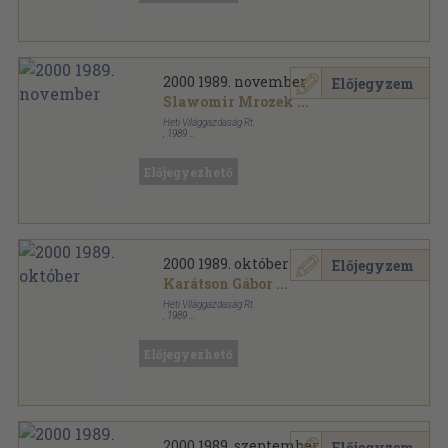
2000 1989. november
Előjegyzem
Slawomir Mrozek
...
Heti Világgazdaság Rt.
,
1989
Tűzött kötés
,
64
oldal
2000 sorozat
Előjegyezhető
2000 1989. október
Előjegyzem
Karátson Gábor
...
Heti Világgazdaság Rt.
,
1989
Tűzött kötés
,
64
oldal
2000 sorozat
Előjegyezhető
2000 1989. szeptember
Előjegyzem