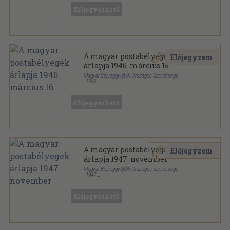
Előjegyezhető
A magyar postabélyegek
Előjegyzem
árlapja 1946. március 16.
Magyar Bélyeggyűjtők Országos Szövetsége
,
1946
Papír
,
2
oldal
A magyar postabélyegek árlapja sorozat
Előjegyezhető
A magyar postabélyegek
Előjegyzem
árlapja 1947. november
Magyar Bélyeggyűjtők Országos Szövetsége
,
1947
Papír
,
2
oldal
A magyar postabélyegek árlapja sorozat
Előjegyezhető