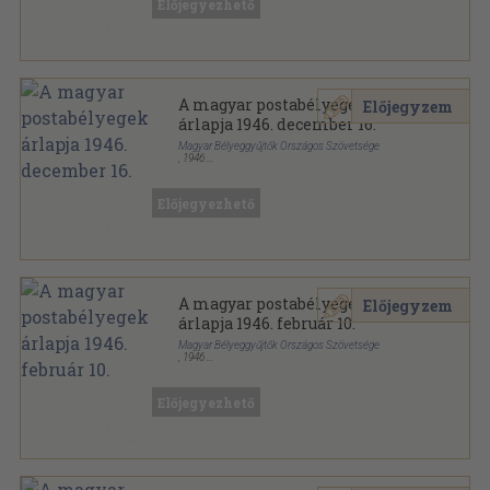
Előjegyezhető
A magyar postabélyegek
Előjegyzem
árlapja 1946. december 16.
Magyar Bélyeggyűjtők Országos Szövetsége
,
1946
Papír
,
2
oldal
A magyar postabélyegek árlapja sorozat
Előjegyezhető
A magyar postabélyegek
Előjegyzem
árlapja 1946. február 10.
Magyar Bélyeggyűjtők Országos Szövetsége
,
1946
Papír
,
4
oldal
A magyar postabélyegek árlapja sorozat
Előjegyezhető