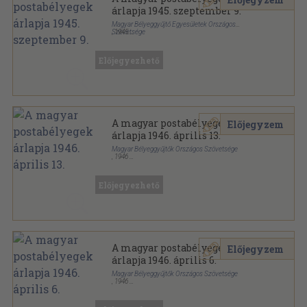
árlapja 1945. szeptember 9.
Magyar Bélyeggyűjtő Egyesületek Országos
Szövetsége
,
1945
Papír
,
2
oldal
A magyar postabélyegek árlapja sorozat
Előjegyezhető
A magyar postabélyegek
Előjegyzem
árlapja 1946. április 13.
Magyar Bélyeggyűjtők Országos Szövetsége
,
1946
Papír
,
4
oldal
A magyar postabélyegek árlapja sorozat
Előjegyezhető
A magyar postabélyegek
Előjegyzem
árlapja 1946. április 6.
Magyar Bélyeggyűjtők Országos Szövetsége
,
1946
Papír
,
4
oldal
A magyar postabélyegek árlapja sorozat