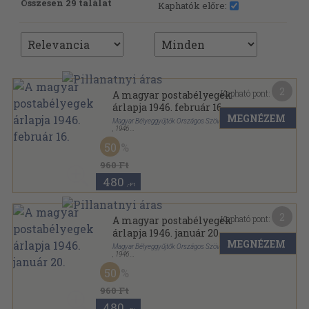
Összesen 29 találat
Kaphatók előre:
2
Kapható pont:
A magyar postabélyegek
árlapja 1946. február 16.
MEGNÉZEM
Magyar Bélyeggyűjtők Országos Szövetsége
,
1946
Papír
,
4
oldal
50
A magyar postabélyegek árlapja sorozat
960 Ft
480
,-Ft
2
Kapható pont:
A magyar postabélyegek
árlapja 1946. január 20.
MEGNÉZEM
Magyar Bélyeggyűjtők Országos Szövetsége
,
1946
Papír
,
4
oldal
50
A magyar postabélyegek árlapja sorozat
960 Ft
480