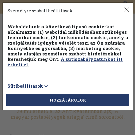
0
Toggle
Főmenü
Könyveink
navigation
Személyre szabott beállítások
Weboldalunk a következő típusú cookie-kat
alkalmazza: (1) weboldal működéséhez szükséges
technikai cookie, (2) funkcionális cookie, amely a
szolgáltatás igénybe vételét teszi az Ön számára
könnyebbé és gyorsabbá, (3) marketing cookie,
amely alapján személyre szabott hirdetésekkel
kereshetjük meg Önt.
A sütiszabályzatunkat itt
érheti el.
Sütibeállítások
HOZZÁJÁRULOK
További szűrők
29 mű érhető el az Antikváriumban a(z) 'A
magyar postabélyegek árlapja' című sorozatból.