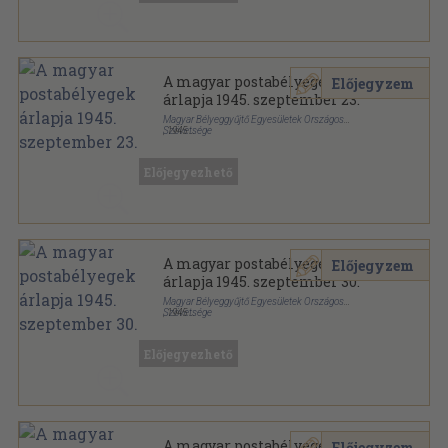
A magyar postabélyegek
Előjegyzem
árlapja 1945. szeptember 23.
Magyar Bélyeggyűjtő Egyesületek Országos
Szövetsége
,
1945
Papír
,
2
oldal
A magyar postabélyegek árlapja sorozat
Előjegyezhető
A magyar postabélyegek
Előjegyzem
árlapja 1945. szeptember 30.
Magyar Bélyeggyűjtő Egyesületek Országos
Szövetsége
,
1945
Papír
,
2
oldal
A magyar postabélyegek árlapja sorozat
Előjegyezhető
A magyar postabélyegek
Előjegyzem