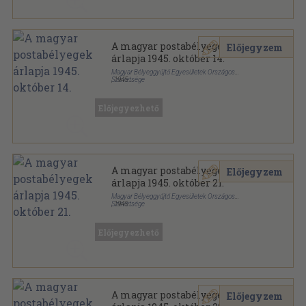
A magyar postabélyegek
Előjegyzem
árlapja 1945. október 14.
Magyar Bélyeggyűjtő Egyesületek Országos
Szövetsége
,
1945
Papír
,
2
oldal
A magyar postabélyegek árlapja sorozat
Előjegyezhető
A magyar postabélyegek
Előjegyzem
árlapja 1945. október 21.
Magyar Bélyeggyűjtő Egyesületek Országos
Szövetsége
,
1945
Papír
,
2
oldal
A magyar postabélyegek árlapja sorozat
Előjegyezhető
A magyar postabélyegek
Előjegyzem