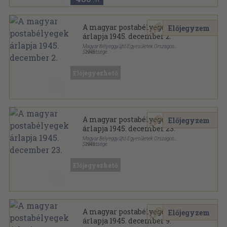
,-Ft
A magyar postabélyegek
Előjegyzem
árlapja 1945. december 2.
Magyar Bélyeggyűjtő Egyesületek Országos
Szövetsége
,
1945
Papír
,
2
oldal
A magyar postabélyegek árlapja sorozat
Előjegyezhető
A magyar postabélyegek
Előjegyzem
árlapja 1945. december 23.
Magyar Bélyeggyűjtő Egyesületek Országos
Szövetsége
,
1945
Papír
,
2
oldal
A magyar postabélyegek árlapja sorozat
Előjegyezhető
A magyar postabélyegek
Előjegyzem
árlapja 1945. december 9.