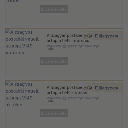
Papír
,
2
oldal
A magyar postabélyegek árlapja sorozat
Előjegyezhető
A magyar postabélyegek
Előjegyzem
árlapja 1949. március
Magyar Bélyeggyűjtők Országos Szövetsége
,
1949
Papír
,
2
oldal
A magyar postabélyegek árlapja sorozat
Előjegyezhető
A magyar postabélyegek
Előjegyzem
árlapja 1949. október
Magyar Bélyeggyűjtők Országos Szövetsége
,
1949
Papír
,
2
oldal
A magyar postabélyegek árlapja sorozat
Előjegyezhető