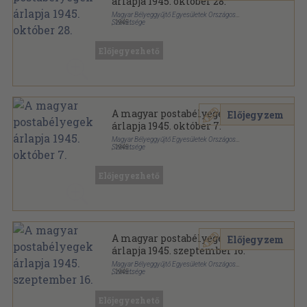
árlapja 1945. október 28.
Magyar Bélyeggyűjtő Egyesületek Országos
Szövetsége
,
1945
Papír
,
2
oldal
A magyar postabélyegek árlapja sorozat
Előjegyezhető
A magyar postabélyegek
Előjegyzem
árlapja 1945. október 7.
Magyar Bélyeggyűjtő Egyesületek Országos
Szövetsége
,
1945
Papír
,
2
oldal
A magyar postabélyegek árlapja sorozat
Előjegyezhető
A magyar postabélyegek
Előjegyzem
árlapja 1945. szeptember 16.
Magyar Bélyeggyűjtő Egyesületek Országos
Szövetsége
,
1945
Papír
,
2
oldal
A magyar postabélyegek árlapja sorozat
Előjegyezhető