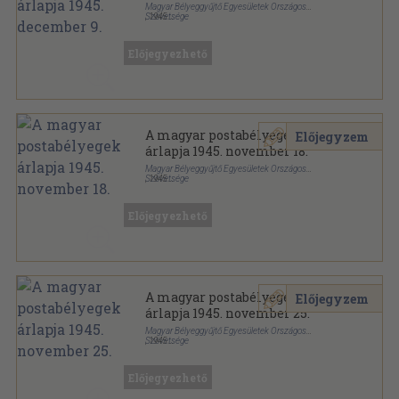
Magyar Bélyeggyűjtő Egyesületek Országos
Szövetsége
,
1945
Papír
,
2
oldal
A magyar postabélyegek árlapja sorozat
Előjegyezhető
A magyar postabélyegek
Előjegyzem
árlapja 1945. november 18.
Magyar Bélyeggyűjtő Egyesületek Országos
Szövetsége
,
1945
Papír
,
2
oldal
A magyar postabélyegek árlapja sorozat
Előjegyezhető
A magyar postabélyegek
Előjegyzem
árlapja 1945. november 25.
Magyar Bélyeggyűjtő Egyesületek Országos
Szövetsége
,
1945
Papír
,
2
oldal
A magyar postabélyegek árlapja sorozat
Előjegyezhető