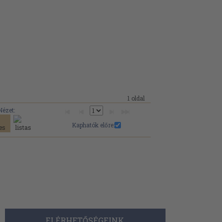
1 oldal
Nézet:
Kaphatók előre:
ELÉRHETŐSÉGEINK