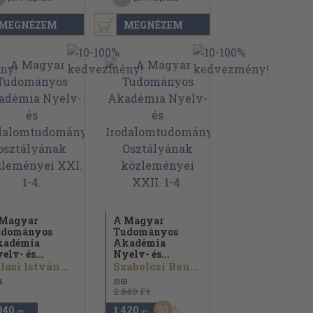
MEGNÉZEM
MEGNÉZEM
 Magyar
A Magyar
udományos
Tudományos
kadémia
Akadémia
elv- és...
Nyelv- és...
lasi István...
Szabolcsi Bence...
4
1965
2.840 Ft
50
840
1.420
,-Ft
,-Ft