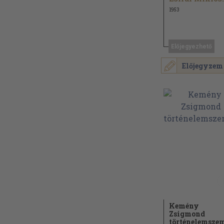
1953
Előjegyezhető
Előjegyzem
Kemény
Zsigmond
történelemszem