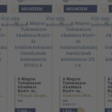
MEGNÉZEM
MEGNÉZEM
A Magyar
A Magyar
A
Tudományos
Tudományos
T
Akadémia
Akadémia
A
Nyelv- és...
Nyelv- és...
Ny
Telegdi Zsigmond...
Telegdi Zsigmond...
Szabolcsi Miklós...
Tá
1961
1963
196
2.840 Ft
50
2.840
1.420
2.
,-Ft
,-Ft