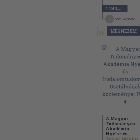
1.240
,-Ft
6
pont kapható
MEGNÉZEM
A Magyar
Tudományos
Akadémia
Nyelv- és...
Zsirai Miklós.