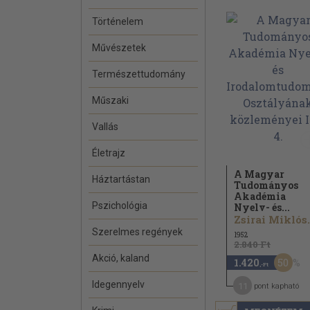
Történelem
Művészetek
Természettudomány
Műszaki
Vallás
Életrajz
A Magyar
Háztartástan
Tudományos
Akadémia
Pszichológia
Nyelv- és...
Zsirai Miklós.
Szerelmes regények
1952
2.840 Ft
Akció, kaland
50
1.420
,-Ft
Idegennyelv
11
pont kapható