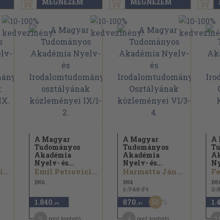
MEGNÉZEM
MEGNÉZEM
A Magyar
A Magyar
A
Tudományos
Tudományos
T
Akadémia
Akadémia
A
Nyelv- és...
Nyelv- és...
Ny
...
Emil Petrovici...
Harmatta János...
Fe
1956
1954
195
1.740 Ft
2.
50
1.840
870
1.
,-Ft
,-Ft
9
4
1
pont kapható
pont kapható