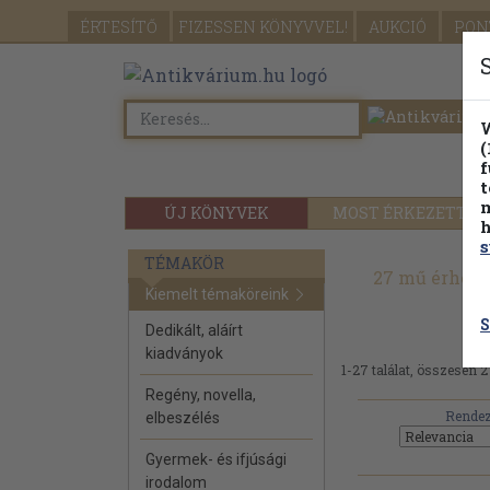
ÉRTESÍTŐ
FIZESSEN
KÖNYVVEL!
AUKCIÓ
PON
W
(
f
t
m
ÚJ KÖNYVEK
MOST ÉRKEZETT
h
s
TÉMAKÖR
27 mű érhető
Kiemelt témaköreink
S
Dedikált, aláírt
kiadványok
1-27 találat, összesen 2
Regény, novella,
Rendez
elbeszélés
Gyermek- és ifjúsági
irodalom