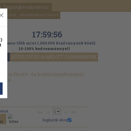
k: Régiségkereskedés.hu
A kosaram
HÍRLEVÉL
BELÉPÉS/REGISZTRÁCIÓ
MÉG
0
5000
Ft
17:59:54
)
ogasson több mint 1.000.000 kiadványunk közül
t
10-100% kedvezménnyel!
YOK
KÖTELEZŐ ÉS AJÁNLOTT OLVASMÁNYOK
démia Nyelv- és Irodalomtudományi
tból.
Nézet:
Kaphatók előre: