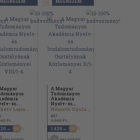
MEGNÉZEM
MEGNÉZEM
 Magyar
A Magyar
udományos
Tudományos
kadémia
Akadémia
elv- és...
Nyelv- és...
kete Lajos...
Németh Gyula...
6
1957
840 Ft
2.840 Ft
50
50
420
1.420
,-Ft
,-Ft
1
7
pont kapható
pont kapható