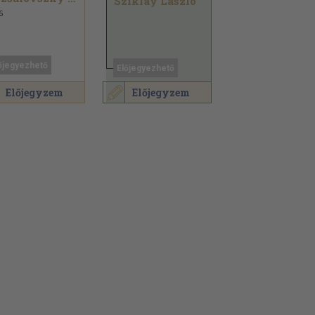
Sziklay László
6
őjegyezhető
Előjegyezhető
Előjegyzem
Előjegyzem