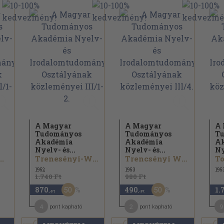
A Magyar
A Magyar
A
Tudományos
Tudományos
T
Akadémia
Akadémia
A
Nyelv- és...
Nyelv- és...
Ny
..
Trenesényi-Waldapfel Imre...
Trencsényi Waldapfel Imre...
To
1952
1953
195
1.740 Ft
980 Ft
50
50
870
490
1.
,-Ft
,-Ft
4
2
9
pont kapható
pont kapható