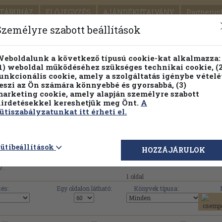
TÁRUHÁZ
ELŐJEGYZÉS
AJÁNDÉKUTALVÁNY
Partnerün
SZÁLLÍTÁS
SEGÍTSÉG
Személyre szabott beállítások
Részletes kereső
Témaköri fa
eboldalunk a következő típusú cookie-kat alkalmazza:
1) weboldal működéséhez szükséges technikai cookie, (2
Vál
unkcionális cookie, amely a szolgáltatás igénybe vételé
eszi az Ön számára könnyebbé és gyorsabbá, (3)
arketing cookie, amely alapján személyre szabott
PILLANATNYI ÁRAINK
FENNTARTHATÓ OLVASMÁN
irdetésekkel kereshetjük meg Önt.
A
ütiszabályzatunkat itt érheti el.
 el az Antikváriumban a(z) 'A Magyar Tudományos Aka
Osztályának közleményei' című soroza
ütibeállítások
HOZZÁJÁRULOK
7.
1 oldal
és:
Egy oldalon látható:
Könyvek típusa: