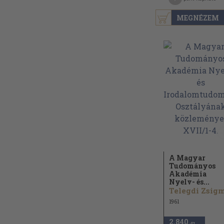
MEGNÉZEM
A Magyar
Tudományos
Akadémia
Nyelv- és...
1961
2.840
,-Ft