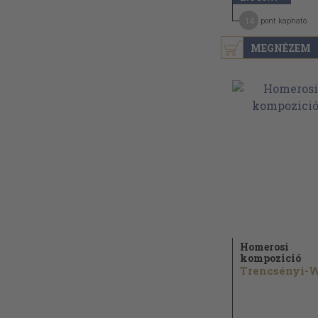
14
pont kapható
MEGNÉZEM
Homerosi
kompozició