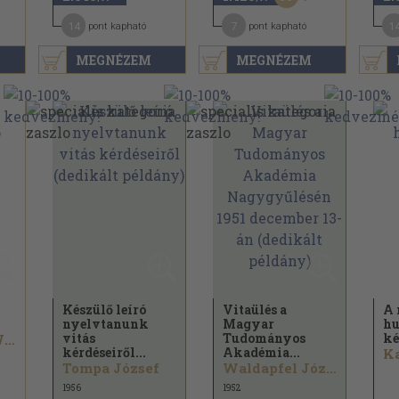
14
7
1
pont kapható
pont kapható
MEGNÉZEM
MEGNÉZEM
Készülő leíró
Vitaülés a
A 
nyelvtanunk
Magyar
h
vitás
Tudományos
ké
Trencsényi-Waldapfel Imre
kérdéseiről...
Akadémia...
Ka
Tompa József
Waldapfel József...
1956
1952