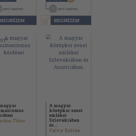
4
7
pont kapható
pont kapható
MEGNÉZEM
MEGNÉZEM
magyar
A magyar
umanizmus
középkor zenei
rdései
emlékei
Szlovákiában
rdos Tibor
és...
Falvy Zoltán