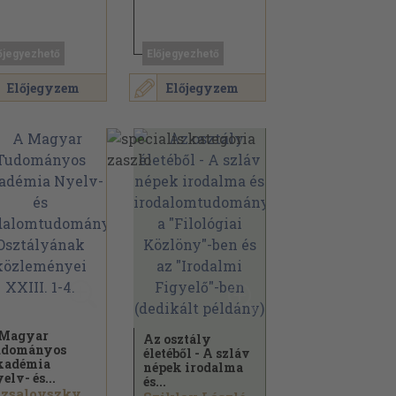
őjegyezhető
Előjegyezhető
Előjegyzem
Előjegyzem
 Magyar
Az osztály
udományos
életéből - A szláv
kadémia
népek irodalma
elv- és...
és...
Nizsalovszky Endre...