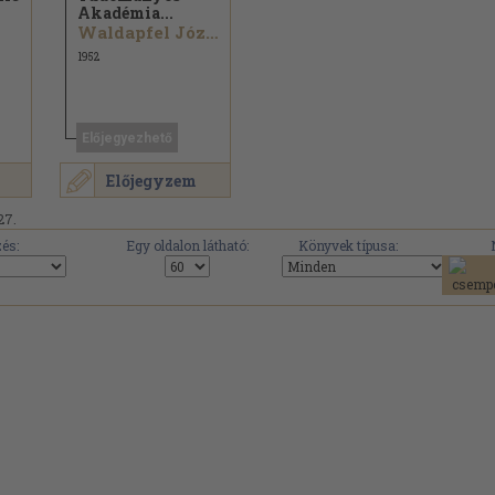
Akadémia...
Waldapfel József...
1952
Előjegyezhető
Előjegyzem
27.
és:
Egy oldalon látható:
Könyvek típusa: