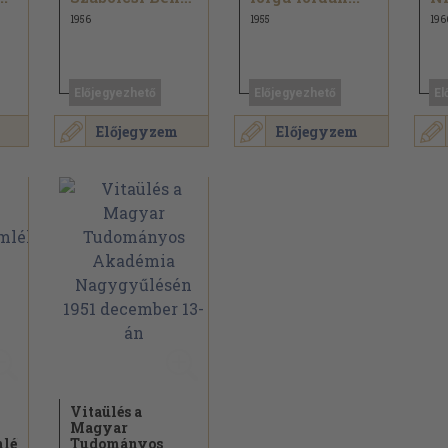
1956
1955
196
Előjegyezhető
Előjegyezhető
El
Előjegyzem
Előjegyzem
Vitaülés a
Magyar
lélete
Tudományos