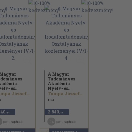
 Magyar
A Magyar
udományos
Tudományos
kadémia
Akadémia
elv- és...
Nyelv- és...
mpa József...
Tompa József...
3
1953
740
2.840
,-Ft
,-Ft
14
pont kapható
pont kapható