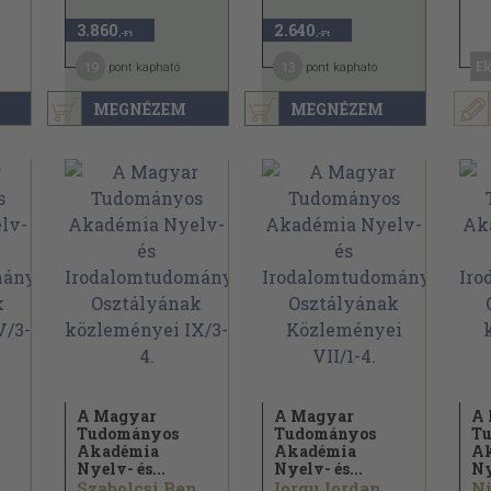
3.860
2.640
,-Ft
,-Ft
19
13
El
pont kapható
pont kapható
MEGNÉZEM
MEGNÉZEM
A Magyar
A Magyar
A
Tudományos
Tudományos
T
Akadémia
Akadémia
A
Nyelv- és...
Nyelv- és...
Ny
..
Szabolcsi Bence...
Iorgu Iordan...