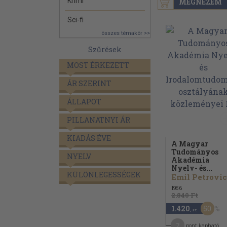
Krimi
MEGNÉZEM
Sci-fi
összes témakör >>
Szűrések
MOST ÉRKEZETT
ÁR SZERINT
ÁLLAPOT
PILLANATNYI ÁR
KIADÁS ÉVE
A Magyar
Tudományos
NYELV
Akadémia
Nyelv- és...
KÜLÖNLEGESSÉGEK
Emil Petrovici
1956
2.840 Ft
50
1.420
,-Ft
7
pont kapható