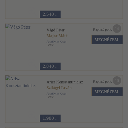
2.540
,-Ft
14
Kapható pont:
Vágó Péter
Major Máté
MEGNÉZEM
Akadémiai Kiadó
,
1982
Fűzött keménykötés
,
74
oldal
Architektúra sorozat
2.840
,-Ft
10
Kapható pont:
Arisz Konsztantinidisz
Szilágyi István
MEGNÉZEM
Akadémiai Kiadó
,
1982
Fűzött keménykötés
,
22
oldal
Architektúra sorozat
1.980
,-Ft