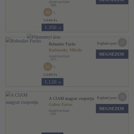
Akadémiai Kiadó
,
1969
Fűzött keménykötés
,
88
oldal
30
Architektúra sorozat
1.940 Ft
1.350
,-Ft
17
Kapható pont:
Bohuslav Fuchs
Kubinszky Mihály
MEGNÉZEM
Akadémiai Kiadó
,
1977
Varrott keménykötés
,
77
oldal
50
Architektúra sorozat
2.240 Ft
1.120
,-Ft
35
Kapható pont:
A CIAM magyar csoportja
Gábor Eszter
MEGNÉZEM
Akadémiai Kiadó
,
1972
Fűzött keménykötés
,
80
oldal
Architektúra sorozat