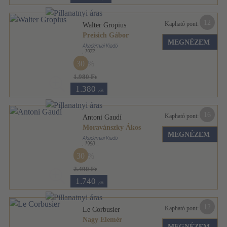
12
Kapható pont:
Walter Gropius
Preisich Gábor
MEGNÉZEM
Akadémiai Kiadó
,
1972
Fűzött keménykötés
,
95
oldal
30
Architektúra sorozat
1.980 Ft
1.380
,-Ft
16
Kapható pont:
Antoni Gaudí
Moravánszky Ákos
MEGNÉZEM
Akadémiai Kiadó
,
1980
Varrott keménykötés
,
76
oldal
30
Architektúra sorozat
2.490 Ft
1.740
,-Ft
12
Kapható pont:
Le Corbusier
Nagy Elemér
MEGNÉZEM