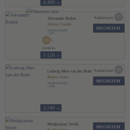
4.400
,-Ft
17
Kapható pont:
Alexander Bodon
Juhász László
MEGNÉZEM
Akadémiai Kiadó
,
1977
Fűzött keménykötés
,
70
oldal
50
Architektúra sorozat
2.240 Ft
1.120
,-Ft
25
Kapható pont:
Ludwig Mies van der Rohe
Bonta János
MEGNÉZEM
Akadémiai Kiadó
,
1978
Fűzött keménykötés
,
95
oldal
Architektúra sorozat
2.740
,-Ft
Medgyaszay István
MEGNÉZEM
Kathy Imre