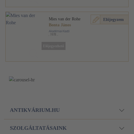
Mies van der Rohe
Előjegyzem
Bonta János
Akadémiai Kiadó
,
1978
Fűzött keménykötés
,
94
oldal
Architektúra sorozat
Előjegyezhető
ANTIKVÁRIUM.HU
SZOLGÁLTATÁSAINK