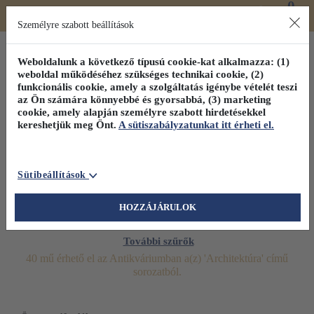
0
Toggle
Főmenü
Könyveink
navigation
Személyre szabott beállítások
Weboldalunk a következő típusú cookie-kat alkalmazza: (1)
weboldal működéséhez szükséges technikai cookie, (2)
funkcionális cookie, amely a szolgáltatás igénybe vételét teszi
az Ön számára könnyebbé és gyorsabbá, (3) marketing
cookie, amely alapján személyre szabott hirdetésekkel
kereshetjük meg Önt.
A sütiszabályzatunkat itt érheti el.
Sütibeállítások
HOZZÁJÁRULOK
További szűrők
40 mű érhető el az Antikváriumban a(z) 'Architektúra' című
sorozatból.