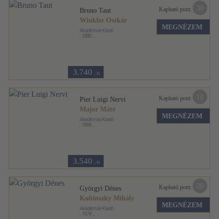
30
Kapható pont:
Bruno Taut
Winkler Oszkár
MEGNÉZEM
Akadémiai Kiadó
,
1980
Fűzött keménykötés
,
70
oldal
Architektúra sorozat
3.740
,-Ft
18
Kapható pont:
Pier Luigi Nervi
Major Máté
MEGNÉZEM
Akadémiai Kiadó
,
1966
Fűzött keménykötés
,
60
oldal
Architektúra sorozat
3.540
,-Ft
20
Kapható pont:
Györgyi Dénes
Kubinszky Mihály
MEGNÉZEM
Akadémiai Kiadó
,
1974