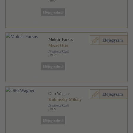
,
1967
Fűzött keménykötés
,
63
oldal
Architektúra sorozat
Előjegyezhető
Molnár Farkas
Előjegyzem
Mezei Ottó
Akadémiai Kiadó
,
1987
Fűzött kemény papírkötés
,
90
oldal
Architektúra sorozat
Előjegyezhető
Otto Wagner
Előjegyzem
Kubinszky Mihály
Akadémiai Kiadó
,
1988
Fűzött kemény papírkötés
,
86
oldal
Architektúra sorozat
Előjegyezhető