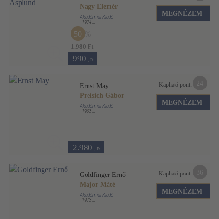
Nagy Elemér
MEGNÉZEM
Akadémiai Kiadó
,
1974
Fűzött keménykötés
,
82
oldal
50
Architektúra sorozat
1.980 Ft
990
,-Ft
24
Kapható pont:
Ernst May
Preisich Gábor
MEGNÉZEM
Akadémiai Kiadó
,
1983
Fűzött keménykötés
,
102
oldal
Architektúra sorozat
2.980
,-Ft
36
Kapható pont:
Goldfinger Ernő
Major Máté
MEGNÉZEM
Akadémiai Kiadó
,
1973
Fűzött keménykötés
,
90
oldal
Architektúra sorozat