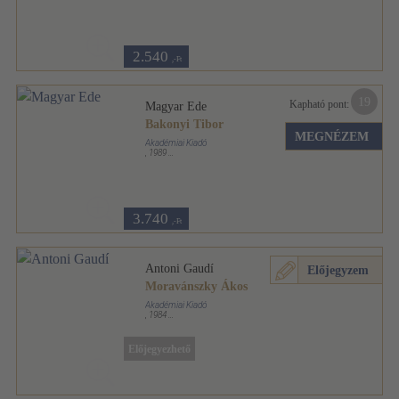
Fűzött keménykötés
,
76
oldal
Architektúra sorozat
2.540
,-Ft
19
Kapható pont:
Magyar Ede
Bakonyi Tibor
MEGNÉZEM
Akadémiai Kiadó
,
1989
Fűzött kemény papírkötés
,
80
oldal
Architektúra sorozat
3.740
,-Ft
Antoni Gaudí
Előjegyzem
Moravánszky Ákos
Akadémiai Kiadó
,
1984
Varrott keménykötés
,
76
oldal
Architektúra sorozat
Előjegyezhető