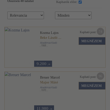
Összesen 40 találat
Kaphatók előre:
74
Kapható pont:
Kozma Lajos
Beke László
...
MEGNÉZEM
Akadémiai Kiadó
,
1968
Fűzött keménykötés
,
86
oldal
Architektúra sorozat
9.200
,-Ft
96
Kapható pont:
Breuer Marcel
Major Máté
MEGNÉZEM
Akadémiai Kiadó
,
1970
Fűzött keménykötés
,
94
oldal
Architektúra sorozat
11.980
,-Ft