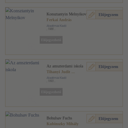
Konsztantyin Melnyikov
Előjegyzem
Ferkai András
Akadémiai Kiadó
,
1988
Fűzött kemény papírkötés
,
103
oldal
Architektúra sorozat
Előjegyezhető
Az amszterdami iskola
Előjegyzem
Tihanyi Judit
...
Akadémiai Kiadó
,
1993
Fűzött kemény papírkötés
,
50
oldal
Architektúra sorozat
Előjegyezhető
Bohulsav Fuchs
Előjegyzem
Kubinszky Mihály