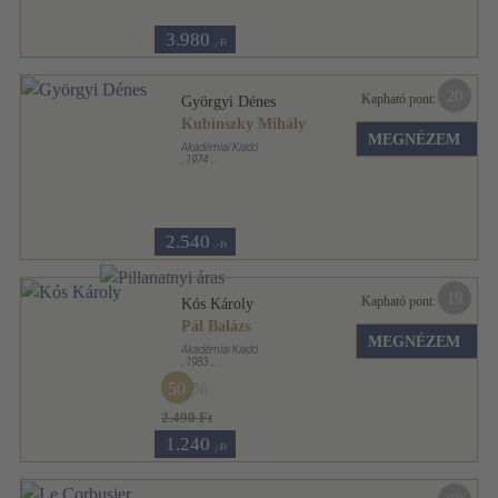
3.980
,-Ft
20
Kapható pont:
Györgyi Dénes
Kubinszky Mihály
MEGNÉZEM
Akadémiai Kiadó
,
1974
Varrott keménykötés
,
76
oldal
Architektúra sorozat
2.540
,-Ft
19
Kapható pont:
Kós Károly
Pál Balázs
MEGNÉZEM
Akadémiai Kiadó
,
1983
Varrott keménykötés
,
67
oldal
50
Architektúra sorozat
2.490 Ft
1.240
,-Ft