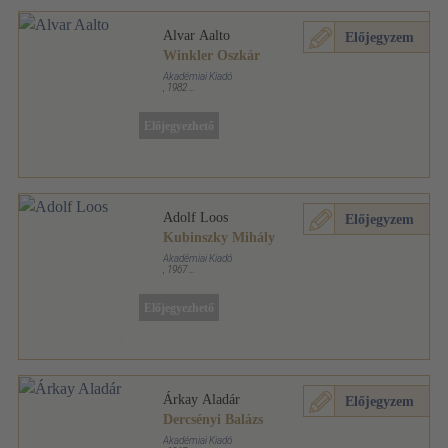
Alvar Aalto
Előjegyzem
Winkler Oszkár
Akadémiai Kiadó
,
1982
Fűzött keménykötés
,
43
oldal
Architektúra sorozat
Előjegyezhető
Adolf Loos
Előjegyzem
Kubinszky Mihály
Akadémiai Kiadó
,
1967
Fűzött keménykötés
,
67
oldal
Architektúra sorozat
Előjegyezhető
Árkay Aladár
Előjegyzem
Dercsényi Balázs
Akadémiai Kiadó