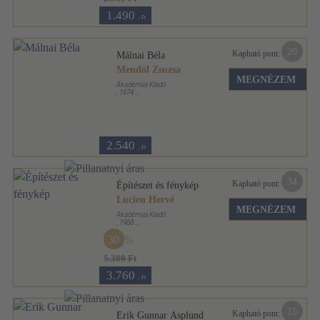
1.490
,-Ft
20
Kapható pont:
Málnai Béla
Mendöl Zsuzsa
MEGNÉZEM
Akadémiai Kiadó
,
1974
Fűzött keménykötés
,
93
oldal
Architektúra sorozat
2.540
,-Ft
34
Kapható pont:
Építészet és fénykép
Lucien Hervé
MEGNÉZEM
Akadémiai Kiadó
,
1968
Fűzött keménykötés
,
67
oldal
30
Architektúra sorozat
5.380 Ft
3.760
,-Ft
15
Kapható pont:
Erik Gunnar Asplund