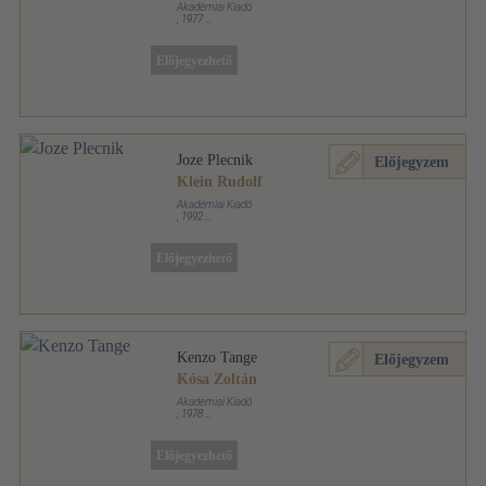
Akadémiai Kiadó
,
1977
Fűzött keménykötés
,
74
oldal
Architektúra sorozat
Előjegyezhető
Joze Plecnik
Előjegyzem
Klein Rudolf
Akadémiai Kiadó
,
1992
Fűzött kemény papírkötés
,
125
oldal
Architektúra sorozat
Előjegyezhető
Kenzo Tange
Előjegyzem
Kósa Zoltán
Akadémiai Kiadó
,
1978
Fűzött keménykötés
,
104
oldal
Architektúra sorozat
Előjegyezhető