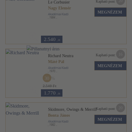
20
Kapható pont:
Le Corbusier
Nagy Elemér
MEGNÉZEM
Akadémiai Kiadó
,
1984
Fűzött kemény papírkötés
,
75
oldal
Architektúra sorozat
2.540
,-Ft
16
Kapható pont:
Richard Neutra
Máté Pál
MEGNÉZEM
Akadémiai Kiadó
,
1970
Fűzött keménykötés
,
80
oldal
30
Architektúra sorozat
2.540 Ft
1.770
,-Ft
20
Kapható pont:
Skidmore, Owings & Merrill
Bonta János
MEGNÉZEM
Akadémiai Kiadó
,
1982
Fűzött keménykötés
,
94
oldal
Architektúra sorozat