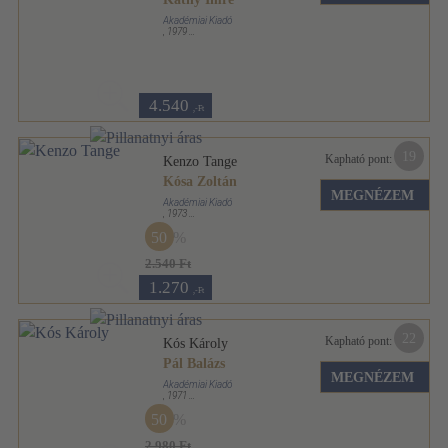
Akadémiai Kiadó
,
1979
Fűzött keménykötés
,
48
oldal
Architektúra sorozat
4.540
,-Ft
19
Kapható pont:
Kenzo Tange
Kósa Zoltán
MEGNÉZEM
Akadémiai Kiadó
,
1973
Fűzött keménykötés
,
99
oldal
50
Architektúra sorozat
2.540 Ft
1.270
,-Ft
22
Kapható pont:
Kós Károly
Pál Balázs
MEGNÉZEM
Akadémiai Kiadó
,
1971
Fűzött keménykötés
,
71
oldal
50
Architektúra sorozat
2.980 Ft