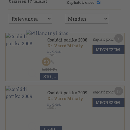
Összesen 17 találat
Kaphatók előre:
7
Kapható pont:
Családi patika 2008
Dr. Varró Mihály
MEGNÉZEM
K.u.K. Kiadó
,
2008
Fűzött kemény papírkötés
,
290
oldal
50
Családi patika sorozat
1.630 Ft
810
,-Ft
13
Kapható pont:
Családi patika 2009
Dr. Varró Mihály
MEGNÉZEM
K.u.K. Kiadó
,
2009
Ragasztott papírkötés
,
295
oldal
Családi patika sorozat
1.630