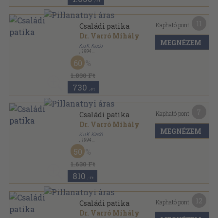
,-Ft
11
Kapható pont:
Családi patika
Dr. Varró Mihály
MEGNÉZEM
K.u.K. Kiadó
,
1994
Fűzött kemény papírkötés
,
250
oldal
60
Családi patika sorozat
1.830 Ft
730
,-Ft
7
Kapható pont:
Családi patika
Dr. Varró Mihály
MEGNÉZEM
K.u.K. Kiadó
,
1994
Fűzött kemény papírkötés
,
275
oldal
50
Családi patika sorozat
1.630 Ft
810
,-Ft
12
Kapható pont:
Családi patika
Dr. Varró Mihály