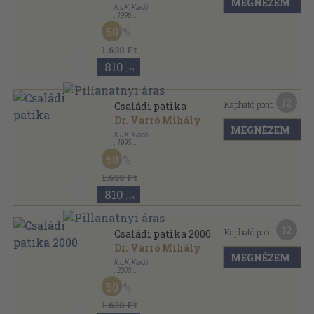
MEGNÉZEM
K.u.K. Kiadó
,
1996
Fűzött kemény papírkötés
,
280
oldal
50
Családi patika sorozat
1.630 Ft
810
,-Ft
12
Kapható pont:
Családi patika
Dr. Varró Mihály
MEGNÉZEM
K.u.K. Kiadó
,
1995
Fűzött kemény papírkötés
,
275
oldal
50
Családi patika sorozat
1.630 Ft
810
,-Ft
12
Kapható pont:
Családi patika 2000
Dr. Varró Mihály
MEGNÉZEM
K.u.K. Kiadó
,
2000
Fűzött kemény papírkötés
,
301
oldal
50
Családi patika sorozat
1.630 Ft