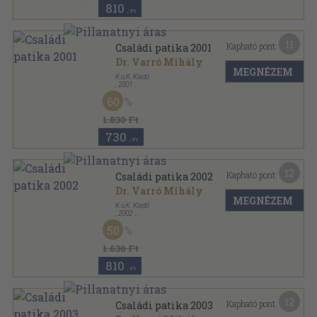
810
,-Ft
11
Kapható pont:
Családi patika 2001
Dr. Varró Mihály
MEGNÉZEM
K.u.K. Kiadó
,
2001
Fűzött kemény papírkötés
,
301
oldal
60
Családi patika sorozat
1.830 Ft
730
,-Ft
12
Kapható pont:
Családi patika 2002
Dr. Varró Mihály
MEGNÉZEM
K.u.K. Kiadó
,
2002
Fűzött kemény papírkötés
,
303
oldal
50
Családi patika sorozat
1.630 Ft
810
,-Ft
12
Kapható pont:
Családi patika 2003