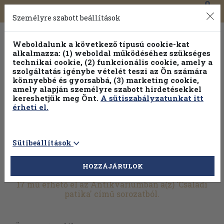
0
Toggle
Főmenü
Könyveink
navigation
Személyre szabott beállítások
Weboldalunk a következő típusú cookie-kat
alkalmazza: (1) weboldal működéséhez szükséges
technikai cookie, (2) funkcionális cookie, amely a
szolgáltatás igénybe vételét teszi az Ön számára
könnyebbé és gyorsabbá, (3) marketing cookie,
Válogasson több mint 30 000 kötet közül
amely alapján személyre szabott hirdetésekkel
Hobbi témakörökben
20% kedvezménnyel!
kereshetjük meg Önt.
A sütiszabályzatunkat itt
érheti el.
Sütibeállítások
HOZZÁJÁRULOK
További szűrők
17 mű érhető el az Antikváriumban a(z) 'Családi
patika' című sorozatból.