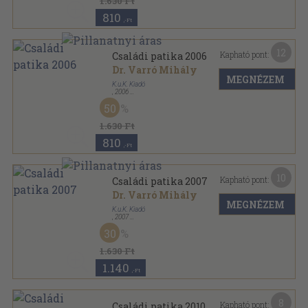
1.630 Ft
810
,-Ft
12
Kapható pont:
Családi patika 2006
Dr. Varró Mihály
MEGNÉZEM
K.u.K. Kiadó
,
2006
Fűzött kemény papírkötés
,
276
oldal
50
Családi patika sorozat
1.630 Ft
810
,-Ft
10
Kapható pont:
Családi patika 2007
Dr. Varró Mihály
MEGNÉZEM
K.u.K. Kiadó
,
2007
Fűzött kemény papírkötés
,
284
oldal
30
Családi patika sorozat
1.630 Ft
1.140
,-Ft
8
Kapható pont:
Családi patika 2010