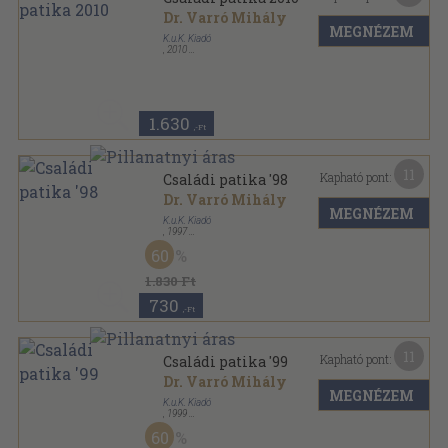
Dr. Varró Mihály
MEGNÉZEM
K.u.K. Kiadó
,
2010
Ragasztott papírkötés
,
296
oldal
Családi patika sorozat
1.630
,-Ft
11
Kapható pont:
Családi patika '98
Dr. Varró Mihály
MEGNÉZEM
K.u.K. Kiadó
,
1997
Fűzött kemény papírkötés
,
269
oldal
60
Családi patika sorozat
1.830 Ft
730
,-Ft
11
Kapható pont:
Családi patika '99
Dr. Varró Mihály
MEGNÉZEM
K.u.K. Kiadó
,
1999
Fűzött kemény papírkötés
,
290
oldal
60
Családi patika sorozat