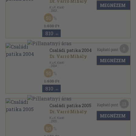
Dr. Varró Mihály
MEGNÉZEM
K.u.K. Kiadó
,
2003
Fűzött kemény papírkötés
,
311
oldal
50
Családi patika sorozat
1.630 Ft
810
,-Ft
6
Kapható pont:
Családi patika 2004
Dr. Varró Mihály
MEGNÉZEM
K.u.K. Kiadó
,
2004
Fűzött kemény papírkötés
,
262
oldal
50
Családi patika sorozat
1.630 Ft
810
,-Ft
12
Kapható pont:
Családi patika 2005
Dr. Varró Mihály
MEGNÉZEM
K.u.K. Kiadó
,
2005
Fűzött kemény papírkötés
,
262
oldal
50
Családi patika sorozat