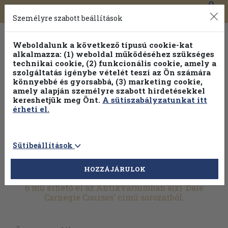
0
Toggle
Főmenü
Könyveink
navigation
Személyre szabott beállítások
Weboldalunk a következő típusú cookie-kat
alkalmazza: (1) weboldal működéséhez szükséges
technikai cookie, (2) funkcionális cookie, amely a
szolgáltatás igénybe vételét teszi az Ön számára
könnyebbé és gyorsabbá, (3) marketing cookie,
Válogasson több mint 30 000 kötet közül
amely alapján személyre szabott hirdetésekkel
Hobbi témakörökben
20% kedvezménnyel!
kereshetjük meg Önt.
A sütiszabályzatunkat itt
érheti el.
Sütibeállítások
HOZZÁJÁRULOK
További szűrők
6 mű érhető el az Antikváriumban a(z) 'Dale
Carnegie Courses' című sorozatból.