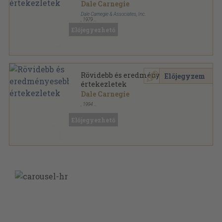
Dale Carnegie
Dale Carnegie & Associates, Inc.
,
1979
Tűzött kötés
,
14
oldal
Előjegyezhető
Dale Carnegie Courses sorozat
Rövidebb és eredményesebb
Előjegyzem
értekezletek
Dale Carnegie
,
1994
Tűzött kötés
,
13
oldal
Dale Carnegie Courses sorozat
Előjegyezhető