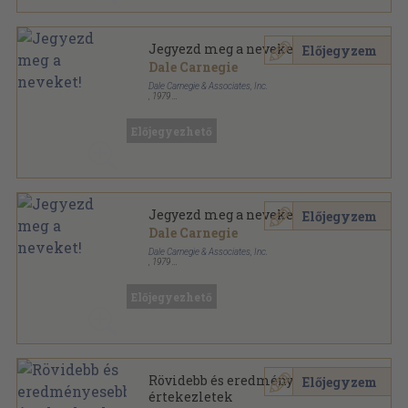
Jegyezd meg a neveket!
Előjegyzem
Dale Carnegie
Dale Carnegie & Associates, Inc.
,
1979
Tűzött kötés
,
13
oldal
Dale Carnegie Courses sorozat
Előjegyezhető
Jegyezd meg a neveket!
Előjegyzem
Dale Carnegie
Dale Carnegie & Associates, Inc.
,
1979
Tűzött kötés
,
13
oldal
Dale Carnegie Courses sorozat
Előjegyezhető
Rövidebb és eredményesebb
Előjegyzem
értekezletek