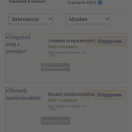
Összesen 6 találat
Kaphatók előre:
Jegyezd meg a neveket!
Előjegyzem
Dale Carnegie
Dale Carnegie & Associates, Inc.
,
1974
Tűzött kötés
,
13
oldal
Dale Carnegie Courses sorozat
Előjegyezhető
Beszélj hatékonyabban!
Előjegyzem
Dale Carnegie
Dale Carnegie & Associates, Inc.
,
1979
Tűzött kötés
,
45
oldal
Dale Carnegie Courses sorozat
Előjegyezhető