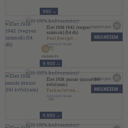
980
,-Ft
50
Kapható pont:
Élet 1938-1942. (vegyes
számok) (54 db)
MEGNÉZEM
Paul Bourget
...
Szent István Társulat
,
1942
50
Tűzött kötés
,
1157
oldal
Élet sorozat
19.800 Ft
9.900
,-Ft
49
Kapható pont:
Élet 1938. január-június (fél
évfolyam)
MEGNÉZEM
Farkas István
...
Szent István Társulat
,
1938
Könyvkötői vászonkötés
,
1143
oldal
Élet sorozat
9.880
,-Ft