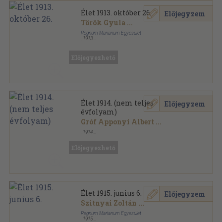
Élet 1913. október 26.
Előjegyzem
Török Gyula
...
Regnum Marianum Egyesület
,
1913
Tűzött kötés
,
31
oldal
Élet sorozat
Előjegyezhető
Élet 1914. (nem teljes
Előjegyzem
évfolyam)
Gróf Apponyi Albert
...
,
1914
Könyvkötői vászonkötés
,
363
oldal
Élet sorozat
Előjegyezhető
Élet 1915. junius 6.
Előjegyzem
Szitnyai Zoltán
...
Regnum Marianum Egyesület
,
1915