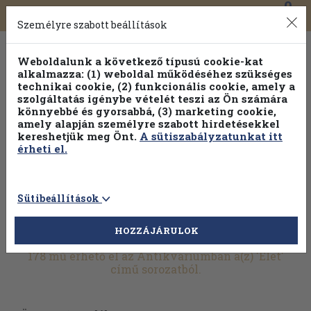
0
Toggle
Főmenü
Könyveink
navigation
Személyre szabott beállítások
Weboldalunk a következő típusú cookie-kat
alkalmazza: (1) weboldal működéséhez szükséges
technikai cookie, (2) funkcionális cookie, amely a
szolgáltatás igénybe vételét teszi az Ön számára
könnyebbé és gyorsabbá, (3) marketing cookie,
Válogasson több mint 1.000.000 kiadványunk közül
10-
amely alapján személyre szabott hirdetésekkel
100% kedvezménnyel!
kereshetjük meg Önt.
A sütiszabályzatunkat itt
érheti el.
Sütibeállítások
HOZZÁJÁRULOK
További szűrők
178 mű érhető el az Antikváriumban a(z) 'Élet'
című sorozatból.