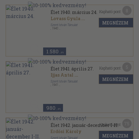
8
Kapható pont:
Élet 1940. március 24.
Lovass Gyula
...
MEGNÉZEM
Szent István Társulat
,
1940
Tűzött kötés
,
40
oldal
Élet sorozat
1.580
,-Ft
5
Kapható pont:
Élet 1941. április 27.
Ijjas Antal
...
MEGNÉZEM
Szent István Társulat
,
1941
Tűzött kötés
,
19
oldal
Élet sorozat
980
,-Ft
75
Kapható pont:
Élet 1942. január-december I-II.
Erdősi Károly
MEGNÉZEM
Szent István Társulat