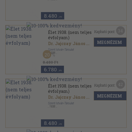
Könyvkötői vászonkötés
,
1100
oldal
Élet sorozat
8.480
,-Ft
34
Kapható pont:
Élet 1938. (nem teljes
évfolyam)
MEGNÉZEM
Dr. Jajczay János
...
Szent István-Társulat
,
1938
20
Vászon
,
1096
oldal
Élet sorozat
8.480 Ft
6.780
,-Ft
42
Kapható pont:
Élet 1938. (nem teljes
évfolyam)
MEGNÉZEM
Dr. Jajczay János
...
Szent István-Társulat
,
1938
Könyvkötői vászonkötés
,
1100
oldal
Élet sorozat
8.480
,-Ft