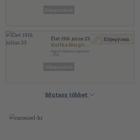
Tűzött kötés
,
23
oldal
Élet sorozat
Előjegyezhető
Élet 1916. julius 23.
Előjegyzem
Kaffka Margit
...
Regnum Marianum Egyesület
,
1916
Tűzött kötés
,
23
oldal
Élet sorozat
Előjegyezhető
Mutass többet