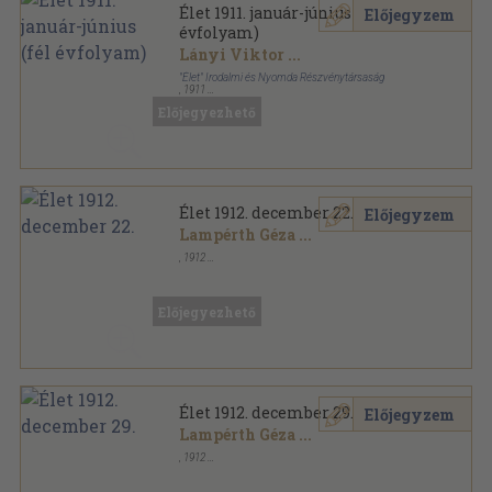
Élet 1911. január-június (fél
Előjegyzem
évfolyam)
Lányi Viktor
...
"Élet" Irodalmi és Nyomda Részvénytársaság
,
1911
Könyvkötői kötés
,
768
oldal
Előjegyezhető
Élet sorozat
Élet 1912. december 22.
Előjegyzem
Lampérth Géza
...
,
1912
Tűzött kötés
,
45
oldal
Élet sorozat
Előjegyezhető
Élet 1912. december 29.
Előjegyzem
Lampérth Géza
...
,
1912
Tűzött kötés
,
30
oldal
Élet sorozat