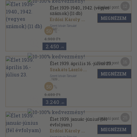
12
Kapható pont:
Élet 1939-1940., 1942. (vegyes
számok) (11 db)
MEGNÉZEM
Erdősi Károly
...
Szent István Társulat
,
1942
50
Könyvkötői kötés
,
209
oldal
Élet sorozat
4.900 Ft
2.450
,-Ft
16
Kapható pont:
Élet 1939. április 16.-július 23.
Szakáts László
...
MEGNÉZEM
Szent István Társulat
,
1939
Könyvkötői kötés
,
655
oldal
50
Élet sorozat
6.480 Ft
3.240
,-Ft
25
Kapható pont:
Élet 1939. január-június (fél
évfolyam)
MEGNÉZEM
Erdősi Károly
...