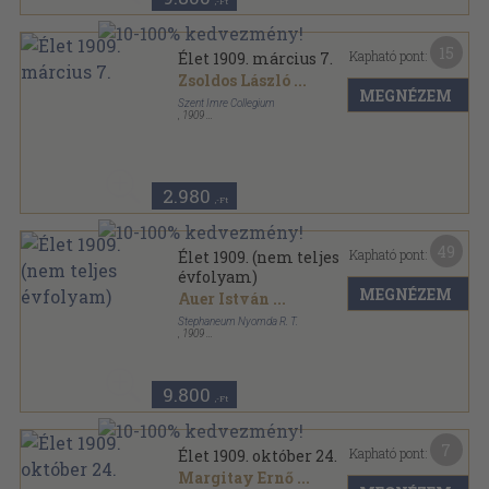
,-Ft
15
Kapható pont:
Élet 1909. március 7.
Zsoldos László
...
MEGNÉZEM
Szent Imre Collegium
,
1909
Félvászon
,
31
oldal
Élet sorozat
2.980
,-Ft
49
Kapható pont:
Élet 1909. (nem teljes
évfolyam)
MEGNÉZEM
Auer István
...
Stephaneum Nyomda R. T.
,
1909
Könyvkötői vászonkötés
,
654
oldal
Élet sorozat
9.800
,-Ft
7
Kapható pont:
Élet 1909. október 24.
Margitay Ernő
...