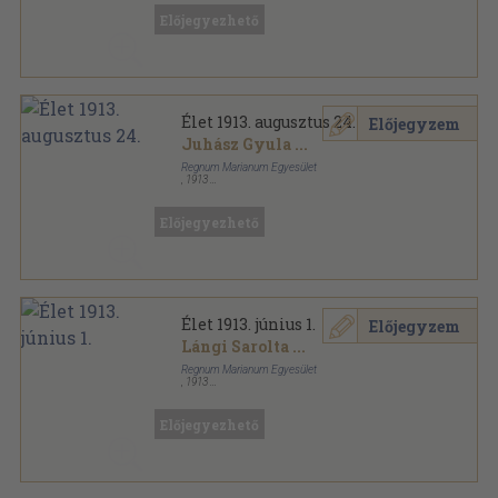
Előjegyezhető
Élet 1913. augusztus 24.
Előjegyzem
Juhász Gyula
...
Regnum Marianum Egyesület
,
1913
Tűzött kötés
,
31
oldal
Élet sorozat
Előjegyezhető
Élet 1913. június 1.
Előjegyzem
Lángi Sarolta
...
Regnum Marianum Egyesület
,
1913
Tűzött kötés
,
31
oldal
Élet sorozat
Előjegyezhető