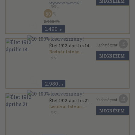
MEGNÉZEM
Stephaneum Nyomda R. T.
,
1909
Tűzött kötés
,
31
oldal
50
Élet sorozat
2.980 Ft
1.490
,-Ft
15
Kapható pont:
Élet 1912. április 14.
Bodnár István
...
MEGNÉZEM
,
1912
Tűzött kötés
,
30
oldal
Élet sorozat
2.980
,-Ft
15
Kapható pont:
Élet 1912. április 21.
Lendvai István
...
MEGNÉZEM
,
1912
Tűzött kötés
,
30
oldal
Élet sorozat