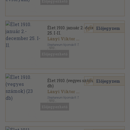
Előjegyezhető
Élet sorozat
Élet 1910. január 2.-december
Előjegyzem
25. I-II.
Lányi Viktor
...
Stephaneum Nyomda R. T.
,
1910
Könyvkötői kötés
,
1704
oldal
Előjegyezhető
Élet sorozat
Élet 1910. (vegyes számok) (23
Előjegyzem
db)
Lányi Viktor
...
Stephaneum Nyomda R. T.
,
1910
Könyvkötői vászonkötés
,
736
oldal
Előjegyezhető
Élet sorozat