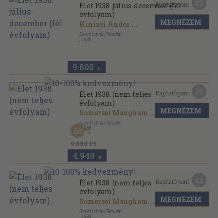
49
Kapható pont:
Élet 1938. július-december (fél
évfolyam)
MEGNÉZEM
Kinizsi Andor
...
Szent István Társulat
,
1938
Vászon
,
1142
oldal
Élet sorozat
9.800
,-Ft
25
Kapható pont:
Élet 1938. (nem teljes
évfolyam)
MEGNÉZEM
Somerset Maugham
...
Szent István Társulat
,
1938
50
Vászon
,
1135
oldal
Élet sorozat
9.880 Ft
4.940
,-Ft
42
Kapható pont:
Élet 1938. (nem teljes
évfolyam)
MEGNÉZEM
Somerset Maugham
...
Szent István Társulat
,
1938