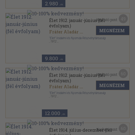
2.980
,-Ft
49
Kapható pont:
Élet 1912. január-június (fél
évfolyam)
MEGNÉZEM
Fráter Aladár
...
"Élet" Irodalmi és Nyomda Részvénytársaság
,
1912
Könyvkötői kötés
,
844
oldal
Élet sorozat
9.800
,-Ft
60
Kapható pont:
Élet 1912. január-június (fél
évfolyam)
MEGNÉZEM
Fráter Aladár
...
"Élet" Irodalmi és Nyomda Részvénytársaság
,
1912
Aranyozott kiadói egész vászonkötés
,
844
oldal
Élet sorozat
12.000
,-Ft
60
Kapható pont:
Élet 1914. július-december (fél