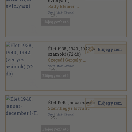
évfolyam)
Rády Elemér
...
Szent István Társulat
,
1937
Könyvkötői vászonkötés
,
704
oldal
Előjegyezhető
Élet sorozat
Élet 1938., 1940., 1942. (vegyes
Előjegyzem
számok) (72 db)
Szegedi Gergely
...
Szent István Társulat
,
1942
Tűzött kötés
,
1440
oldal
Előjegyezhető
Élet sorozat
Élet 1940. január-december I-II.
Előjegyzem
Szenthegyi István
...
Szent István Társulat
,
1940
Aranyozott kiadói egész vászonkötés
,
1116
oldal
Élet sorozat
Előjegyezhető