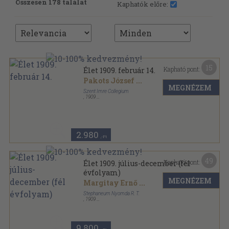
Összesen 178 találat
Kaphatók előre:
15
Kapható pont:
Élet 1909. február 14.
Pakots József
...
MEGNÉZEM
Szent Imre Collegium
,
1909
Félvászon
,
31
oldal
Élet sorozat
2.980
,-Ft
49
Kapható pont:
Élet 1909. július-december (fél
évfolyam)
MEGNÉZEM
Margitay Ernő
...
Stephaneum Nyomda R. T.
,
1909
Könyvkötői kötés
,
880
oldal
Élet sorozat
9.800