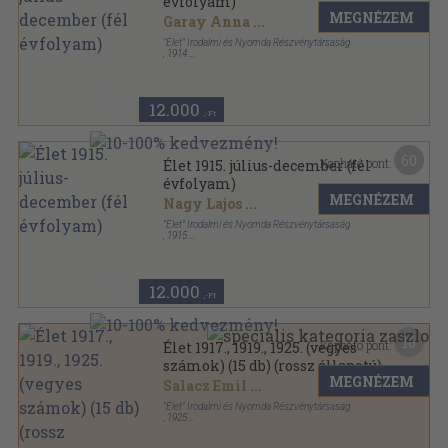
évfolyam)
MEGNÉZEM
Garay Anna
...
"Élet" Irodalmi és Nyomda Részvénytársaság
,
1914
Aranyozott kiadói egész vászonkötés
,
613
oldal
Élet sorozat
12.000
,-Ft
60
Kapható pont:
Élet 1915. július-december (fél
évfolyam)
MEGNÉZEM
Nagy Lajos
...
"Élet" Irodalmi és Nyomda Részvénytársaság
,
1915
Aranyozott kiadói egész vászonkötés
,
647
oldal
Élet sorozat
12.000
,-Ft
16
Kapható pont:
Élet 1917., 1919., 1925. (vegyes
számok) (15 db) (rossz állapotú)
MEGNÉZEM
Salacz Emil
...
"Élet" Irodalmi és Nyomda Részvénytársaság
,
1925
Tűzött kötés
,
342
oldal
Élet sorozat