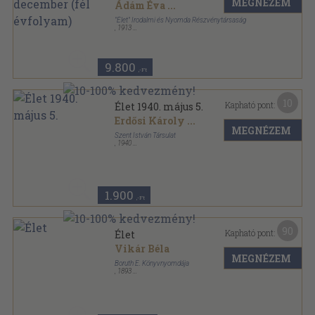
MEGNÉZEM
Ádám Éva
...
"Élet" Irodalmi és Nyomda Részvénytársaság
,
1913
Könyvkötői vászonkötés
,
763
oldal
Élet sorozat
9.800
,-Ft
10
Kapható pont:
Élet 1940. május 5.
Erdősi Károly
...
MEGNÉZEM
Szent István Társulat
,
1940
Tűzött kötés
,
20
oldal
Élet sorozat
1.900
,-Ft
90
Kapható pont:
Élet
Vikár Béla
MEGNÉZEM
Boruth E. Könyvnyomdája
,
1893
Aranyozott kiadói egész vászonkötés
,
414
oldal
Élet sorozat