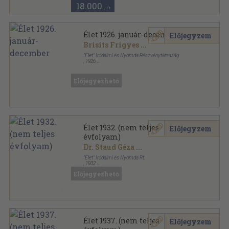
18.000
,-Ft
Élet 1926. január-december
Előjegyzem
Brisits Frigyes
...
"Élet" Irodalmi és Nyomda Részvénytársaság
,
1926
Könyvkötői kötés
,
540
oldal
Élet sorozat
Előjegyezhető
Élet 1932. (nem teljes
Előjegyzem
évfolyam)
Dr. Staud Géza
...
"Élet" Irodalmi és Nyomda Rt.
,
1932
Könyvkötői kötés
,
408
oldal
Előjegyezhető
Élet sorozat
Élet 1937. (nem teljes
Előjegyzem