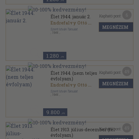
,-Ft
6
Kapható pont:
Élet 1944. január 2.
Endrefalvy Ottó
...
MEGNÉZEM
Szent István Társulat
,
1944
Tűzött kötés
,
20
oldal
Élet sorozat
1.280
,-Ft
49
Kapható pont:
Élet 1944. (nem teljes
évfolyam)
MEGNÉZEM
Endrefalvy Ottó
...
Szent István Társulat
,
1944
Könyvkötői vászonkötés
,
520
oldal
Élet sorozat
9.800
,-Ft
49
Kapható pont:
Élet 1913. július-december (fél
évfolyam)