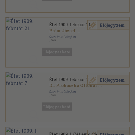
Élet 1909. február 21.
Előjegyzem
Prém József
...
Szent Imre Collegium
,
1909
Félvászon
,
31
oldal
Élet sorozat
Előjegyezhető
Élet 1909. február 7.
Előjegyzem
Dr. Prohászka Ottokár
...
Szent Imre Collegium
,
1909
Könyvkötői papírkötés
,
33
oldal
Élet sorozat
Előjegyezhető
Élet 1909. I. (fél évfolyam)
Előjegyzem