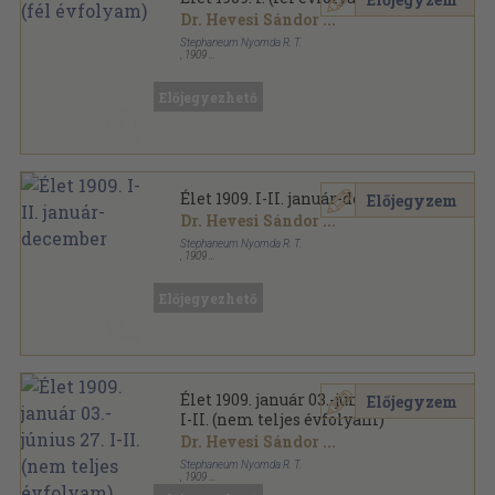
Dr. Hevesi Sándor
...
Stephaneum Nyomda R. T.
,
1909
Könyvkötői vászonkötés
,
854
oldal
Élet sorozat
Előjegyezhető
Élet 1909. I-II. január-december
Előjegyzem
Dr. Hevesi Sándor
...
Stephaneum Nyomda R. T.
,
1909
Könyvkötői kötés
,
1734
oldal
Élet sorozat
Előjegyezhető
Élet 1909. január 03.-június 27.
Előjegyzem
I-II. (nem teljes évfolyam)
Dr. Hevesi Sándor
...
Stephaneum Nyomda R. T.
,
1909
Könyvkötői kötés
,
854
oldal