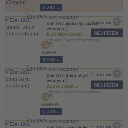
3.240
,-Ft
21
Kapható pont:
Élet 1917. január-július (fél
évfolyam)
MEGNÉZEM
Bús Fekete László
...
"Élet" Irodalmi és Nyomda Részvénytársaság
,
1917
50
Könyvkötői kötés
,
648
oldal
Élet sorozat
8.480 Ft
4.240
,-Ft
30
Kapható pont:
Élet 1917. (nem teljes
évfolyam)
MEGNÉZEM
Andor József
...
"Élet" Irodalmi és Nyomda Részvénytársaság
,
1917
50
Könyvkötői kötés
,
1152
oldal
Élet sorozat
12.000 Ft
6.000
,-Ft
25
Kapható pont:
Élet 1918. (nem teljes