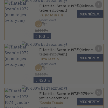
6
Kapható pont:
Filatéliai Szemle 1972. (nem
teljes évfolyam)
MEGNÉZEM
Filyó Mihály
Lapkiadó Vállalat
,
1972
60
Könyvkötői kötés
,
216
oldal
Filatéliai Szemle sorozat
2.900 Ft
1.160
,-Ft
7
Kapható pont:
Filatéliai Szemle 1972. (nem
teljes évfolyam)
MEGNÉZEM
Bíró László
...
Lapkiadó Vállalat
,
1972
50
Tűzött kötés
,
244
oldal
Filatéliai Szemle sorozat
2.840 Ft
1.420
,-Ft
16
Kapható pont:
Filatéliai Szemle 1973-1974.
január-december
MEGNÉZEM
Kocsis Tamás
Lapkiadó Vállalat