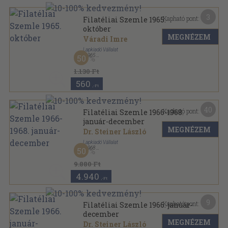
3
Kapható pont:
Filatéliai Szemle 1965.
október
MEGNÉZEM
Váradi Imre
Lapkiadó Vállalat
,
1965
50
Tűzött kötés
,
18
oldal
Filatéliai Szemle sorozat
1.130 Ft
560
,-Ft
40
Kapható pont:
Filatéliai Szemle 1966-1968.
január-december
MEGNÉZEM
Dr. Steiner László
Lapkiadó Vállalat
,
1968
50
Könyvkötői kötés
,
1080
oldal
Filatéliai Szemle sorozat
9.880 Ft
4.940
,-Ft
9
Kapható pont:
Filatéliai Szemle 1966. január-
december
MEGNÉZEM
Dr. Steiner László