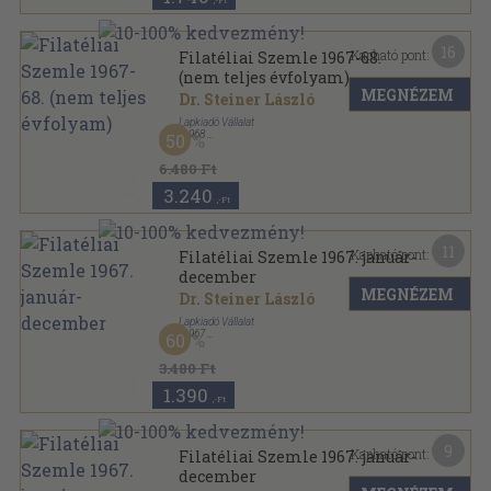
,-Ft
16
Kapható pont:
Filatéliai Szemle 1967-68.
(nem teljes évfolyam)
MEGNÉZEM
Dr. Steiner László
Lapkiadó Vállalat
,
1968
50
Könyvkötői kötés
,
500
oldal
Filatéliai Szemle sorozat
6.480 Ft
3.240
,-Ft
11
Kapható pont:
Filatéliai Szemle 1967. január-
december
MEGNÉZEM
Dr. Steiner László
Lapkiadó Vállalat
,
1967
60
Könyvkötői kötés
,
228
oldal
Filatéliai Szemle sorozat
3.480 Ft
1.390
,-Ft
9
Kapható pont:
Filatéliai Szemle 1967. január-
december