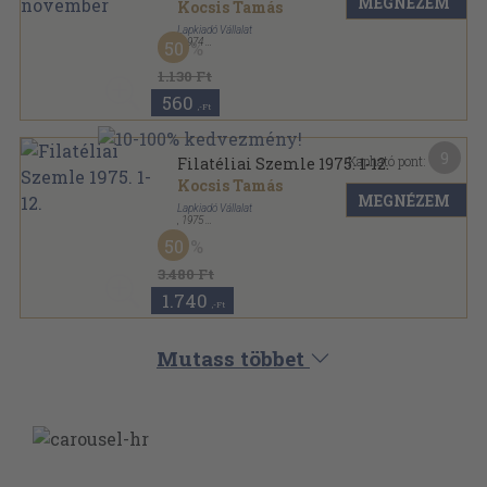
MEGNÉZEM
Kocsis Tamás
Lapkiadó Vállalat
,
1974
50
Tűzött kötés
,
23
oldal
Filatéliai Szemle sorozat
1.130 Ft
560
,-Ft
9
Kapható pont:
Filatéliai Szemle 1975. 1-12.
Kocsis Tamás
MEGNÉZEM
Lapkiadó Vállalat
,
1975
Tűzött kötés
,
310
oldal
50
Filatéliai Szemle sorozat
3.480 Ft
1.740
,-Ft
Mutass többet