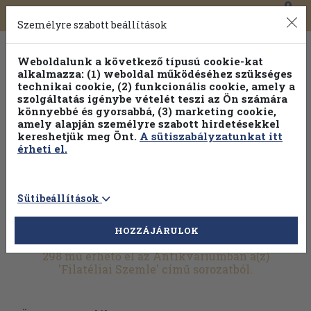
0
Toggle
Főmenü
Könyveink
navigation
Személyre szabott beállítások
Weboldalunk a következő típusú cookie-kat
alkalmazza: (1) weboldal működéséhez szükséges
technikai cookie, (2) funkcionális cookie, amely a
szolgáltatás igénybe vételét teszi az Ön számára
könnyebbé és gyorsabbá, (3) marketing cookie,
Válogasson több mint 1.000.000 kiadványunk közül
10-
amely alapján személyre szabott hirdetésekkel
100% kedvezménnyel!
kereshetjük meg Önt.
A sütiszabályzatunkat itt
érheti el.
Sütibeállítások
HOZZÁJÁRULOK
További szűrők
298 mű érhető el az Antikváriumban a(z)
'Filatéliai Szemle' című sorozatból.