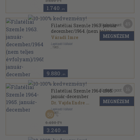
3.480 Ft
1.740
,-Ft
49
Kapható pont:
Filatéliai Szemle 1963. január-
december/1964. (nem teljes
MEGNÉZEM
évfolyam)/1965. január-
Váradi Imre
december
Lapkiadó Vállalat
,
1965
Könyvkötői kötés
,
700
oldal
Filatéliai Szemle sorozat
9.880
,-Ft
16
Kapható pont:
Filatéliai Szemle 1964-1965.
január-december
MEGNÉZEM
Dr. Vajda Endre
...
Lapkiadó Vállalat
,
1965
50
Könyvkötői kötés
,
456
oldal
Filatéliai Szemle sorozat
6.480 Ft
3.240
,-Ft