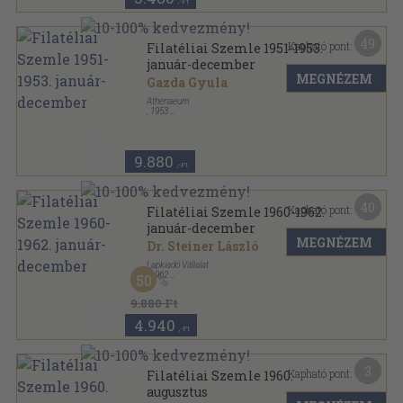
,-Ft
49
Kapható pont:
Filatéliai Szemle 1951-1953.
január-december
MEGNÉZEM
Gazda Gyula
Athenaeum
,
1953
Könyvkötői kötés
,
644
oldal
Filatéliai Szemle sorozat
9.880
,-Ft
40
Kapható pont:
Filatéliai Szemle 1960-1962.
január-december
MEGNÉZEM
Dr. Steiner László
Lapkiadó Vállalat
,
1962
50
Könyvkötői kötés
,
684
oldal
Filatéliai Szemle sorozat
9.880 Ft
4.940
,-Ft
3
Kapható pont:
Filatéliai Szemle 1960.
augusztus