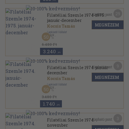
,-Ft
29
Kapható pont:
Filatéliai Szemle 1974-1975.
január-december
MEGNÉZEM
Kocsis Tamás
Lapkiadó Vállalat
,
1974
50
Könyvkötői kötés
,
624
oldal
Filatéliai Szemle sorozat
6.480 Ft
3.240
,-Ft
9
Kapható pont:
Filatéliai Szemle 1974. január-
december
MEGNÉZEM
Kocsis Tamás
Lapkiadó Vállalat
,
1974
50
Tűzött kötés
,
260
oldal
Filatéliai Szemle sorozat
3.480 Ft
1.740
,-Ft
3
Kapható pont:
Filatéliai Szemle 1974.
november