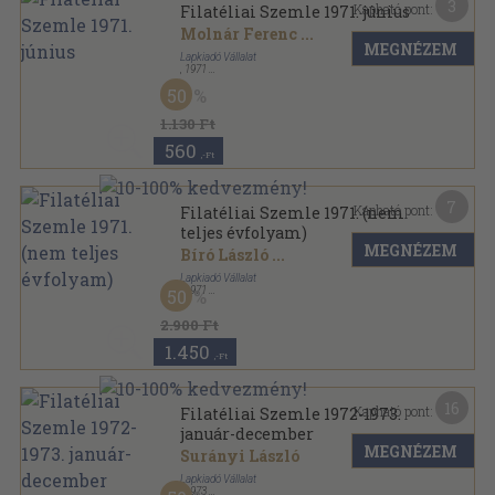
3
Kapható pont:
Filatéliai Szemle 1971. június
Molnár Ferenc
...
MEGNÉZEM
Lapkiadó Vállalat
,
1971
Tűzött kötés
,
22
oldal
50
Filatéliai Szemle sorozat
1.130 Ft
560
,-Ft
7
Kapható pont:
Filatéliai Szemle 1971. (nem
teljes évfolyam)
MEGNÉZEM
Bíró László
...
Lapkiadó Vállalat
,
1971
50
Tűzött kötés
,
133
oldal
Filatéliai Szemle sorozat
2.900 Ft
1.450
,-Ft
16
Kapható pont:
Filatéliai Szemle 1972-1973.
január-december
MEGNÉZEM
Surányi László
Lapkiadó Vállalat
,
1973