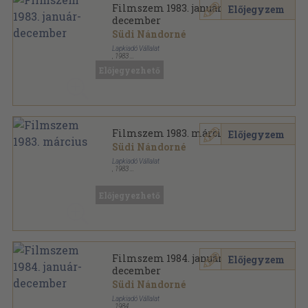
Filmszem 1983. január-
Előjegyzem
december
Südi Nándorné
Lapkiadó Vállalat
,
1983
Könyvkötői kötés
,
276
oldal
Előjegyezhető
Filmszem sorozat
Filmszem 1983. március
Előjegyzem
Südi Nándorné
Lapkiadó Vállalat
,
1983
Tűzött kötés
,
23
oldal
Filmszem sorozat
Előjegyezhető
Filmszem 1984. január-
Előjegyzem
december
Südi Nándorné
Lapkiadó Vállalat
,
1984