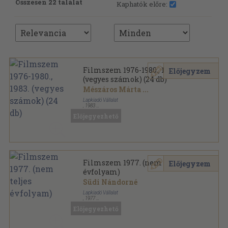
Összesen 22 találat
Kaphatók előre:
Filmszem 1976-1980., 1983.
Előjegyzem
(vegyes számok) (24 db)
Mészáros Márta
...
Lapkiadó Vállalat
,
1983
Tűzött kötés
,
529
oldal
Előjegyezhető
Filmszem sorozat
Filmszem 1977. (nem teljes
Előjegyzem
évfolyam)
Südi Nándorné
Lapkiadó Vállalat
,
1977
Könyvkötői papírkötés
,
288
oldal
Előjegyezhető
Filmszem sorozat