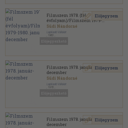
Filmszem 1978. (fél
Előjegyzem
évfolyam)/Filmszem 1979-
1980. január-december
Südi Nándorné
Lapkiadó Vállalat
,
1980
Könyvkötői kötés
,
690
oldal
Előjegyezhető
Filmszem sorozat
Filmszem 1978. január-
Előjegyzem
december
Südi Nándorné
Lapkiadó Vállalat
,
1978
Könyvkötői papírkötés
,
288
oldal
Előjegyezhető
Filmszem sorozat
Filmszem 1978. január-
Előjegyzem
december