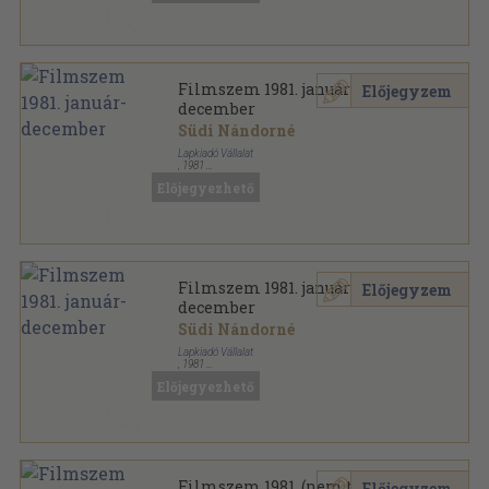
Filmszem 1981. január-
Előjegyzem
december
Südi Nándorné
Lapkiadó Vállalat
,
1981
Könyvkötői papírkötés
,
288
oldal
Előjegyezhető
Filmszem sorozat
Filmszem 1981. január-
Előjegyzem
december
Südi Nándorné
Lapkiadó Vállalat
,
1981
Könyvkötői kötés
,
288
oldal
Előjegyezhető
Filmszem sorozat
Filmszem 1981. (nem teljes
Előjegyzem