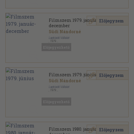
Filmszem 1979. január-
Előjegyzem
december
Südi Nándorné
Lapkiadó Vállalat
,
1979
Könyvkötői kötés
,
300
oldal
Előjegyezhető
Filmszem sorozat
Filmszem 1979. június
Előjegyzem
Südi Nándorné
Lapkiadó Vállalat
,
1979
Tűzött kötés
,
23
oldal
Filmszem sorozat
Előjegyezhető
Filmszem 1980. január-
Előjegyzem