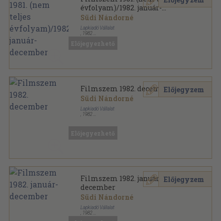
évfolyam)/1982. január-
december
Südi Nándorné
Lapkiadó Vállalat
,
1982
Könyvkötői kötés
,
391
oldal
Előjegyezhető
Filmszem sorozat
Filmszem 1982. december
Előjegyzem
Südi Nándorné
Lapkiadó Vállalat
,
1982
Tűzött kötés
,
23
oldal
Filmszem sorozat
Előjegyezhető
Filmszem 1982. január-
Előjegyzem
december
Südi Nándorné
Lapkiadó Vállalat
,
1982
Könyvkötői kötés
,
276
oldal