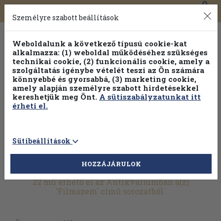
0
Toggle
Főmenü
Könyveink
navigation
Személyre szabott beállítások
Weboldalunk a következő típusú cookie-kat
alkalmazza: (1) weboldal működéséhez szükséges
technikai cookie, (2) funkcionális cookie, amely a
szolgáltatás igénybe vételét teszi az Ön számára
könnyebbé és gyorsabbá, (3) marketing cookie,
amely alapján személyre szabott hirdetésekkel
kereshetjük meg Önt.
A sütiszabályzatunkat itt
érheti el.
Sütibeállítások
HOZZÁJÁRULOK
További szűrők
22 mű érhető el az Antikváriumban a(z)
'Filmszem' című sorozatból.