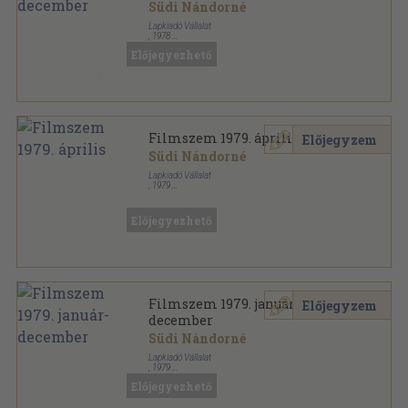
Südi Nándorné
Lapkiadó Vállalat
,
1978
Könyvkötői kötés
,
288
oldal
Előjegyezhető
Filmszem sorozat
Filmszem 1979. április
Előjegyzem
Südi Nándorné
Lapkiadó Vállalat
,
1979
Tűzött kötés
,
23
oldal
Filmszem sorozat
Előjegyezhető
Filmszem 1979. január-
Előjegyzem
december
Südi Nándorné
Lapkiadó Vállalat
,
1979
Könyvkötői papírkötés
,
300
oldal
Előjegyezhető
Filmszem sorozat