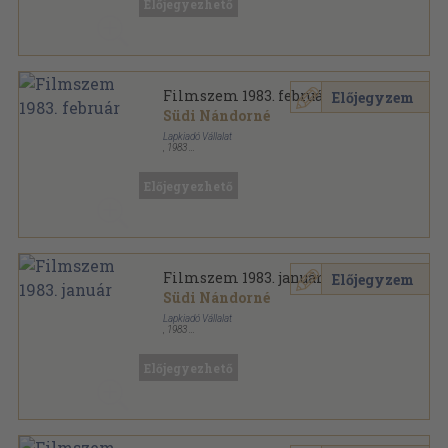
Előjegyezhető
Filmszem sorozat
Filmszem 1983. február
Előjegyzem
Südi Nándorné
Lapkiadó Vállalat
,
1983
Tűzött kötés
,
23
oldal
Filmszem sorozat
Előjegyezhető
Filmszem 1983. január
Előjegyzem
Südi Nándorné
Lapkiadó Vállalat
,
1983
Tűzött kötés
,
23
oldal
Filmszem sorozat
Előjegyezhető