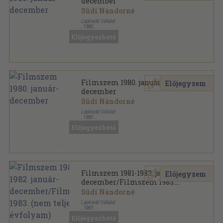
december
Südi Nándorné
Lapkiadó Vállalat
,
1980
Könyvkötői papírkötés
,
288
oldal
Előjegyezhető
Filmszem sorozat
Filmszem 1980. január-
Előjegyzem
december
Südi Nándorné
Lapkiadó Vállalat
,
1980
Könyvkötői kötés
,
288
oldal
Előjegyezhető
Filmszem sorozat
Filmszem 1981-1982. január-
Előjegyzem
december/Filmszem 1983.
(nem teljes évfolyam)
Südi Nándorné
Lapkiadó Vállalat
,
1983
Könyvkötői kötés
,
736
oldal
Előjegyezhető
Filmszem sorozat