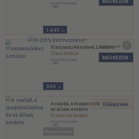
MEGNÉZEM
Kossuth Könyvkiadó
,
1986
Ragasztott papírkötés
,
161
oldal
Források sorozat
1.440
,-Ft
7
Kapható pont:
Visszaemlékezések Leninre
Clara Zetkin
MEGNÉZEM
Kossuth Könyvkiadó
,
1983
Ragasztott papírkötés
,
93
oldal
Források sorozat
840
,-Ft
A család, a magántulajdon és
Előjegyzem
az állam eredete
Friedrich Engels
Kossuth Könyvkiadó
,
1982
Ragasztott papírkötés
,
219
oldal
Előjegyezhető
Források sorozat