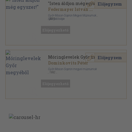
"Isten áldjon még egyszer!"
Előjegyzem
Federmayer István
...
Győr-Moson-Sopron Megyei Múzeumok
Igazgatósága
,
2011
Ragasztott papírkötés
,
342
oldal
Források sorozat
Előjegyezhető
Móringlevelek Győr megyéből
Előjegyzem
Dominkovits Péter
Győr-Moson-Sopron megyei múzeumok
,
1992
Tűzött kötés
,
103
oldal
Források sorozat
Előjegyezhető