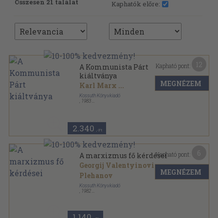
Összesen 21 találat
Kaphatók előre:
12
Kapható pont:
A Kommunista Párt
kiáltványa
MEGNÉZEM
Karl Marx
...
Kossuth Könyvkiadó
,
1983
Ragasztott papírkötés
,
124
oldal
Források sorozat
2.340
,-Ft
6
Kapható pont:
A marxizmus fő kérdései
Georgij Valentyinovics
MEGNÉZEM
Plehanov
Kossuth Könyvkiadó
,
1982
Ragasztott papírkötés
,
135
oldal
Források sorozat
1.140