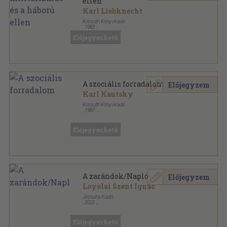
ellen
Karl Liebknecht
Kossuth Könyvkiadó
,
1983
Ragasztott papírkötés
,
300
oldal
Előjegyezhető
Források sorozat
A szociális forradalom
Előjegyzem
Karl Kautsky
Kossuth Könyvkiadó
,
1987
Ragasztott papírkötés
,
177
oldal
Források sorozat
Előjegyezhető
A zarándok/Napló
Előjegyzem
Loyolai Szent Ignác
Jezsuita Kiadó
,
2022
Fűzött kemény papírkötés
,
256
oldal
Források sorozat
Előjegyezhető