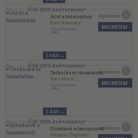
,-Ft
10
Kapható pont:
Az út a hatalomhoz
Karl Kautsky
MEGNÉZEM
Kossuth Könyvkiadó
,
1985
Ragasztott papírkötés
,
168
oldal
Források sorozat
1.940
,-Ft
7
Kapható pont:
Technika és társadalom
Karl Marx
...
MEGNÉZEM
Kossuth Könyvkiadó
,
1984
Ragasztott papírkötés
,
258
oldal
Források sorozat
1.440
,-Ft
7
Kapható pont:
Előadások a fasizmusról
Palmiro Togliatti