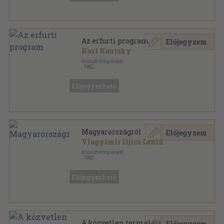
Az erfurti program
Előjegyzem
Karl Kautsky
Kossuth Könyvkiadó
,
1982
Ragasztott papírkötés
,
281
oldal
Források sorozat
Előjegyezhető
Magyarországról
Előjegyzem
Vlagyimir Iljics Lenin
Kossuth Könyvkiadó
,
1982
Ragasztott papírkötés
,
130
oldal
Források sorozat
Előjegyezhető
A közvetlen termelési
Előjegyzem