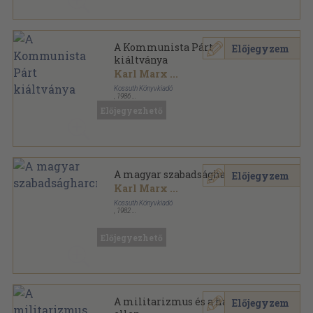
A Kommunista Párt
Előjegyzem
kiáltványa
Karl Marx
...
Kossuth Könyvkiadó
,
1986
Ragasztott papírkötés
,
154
oldal
Előjegyezhető
Források sorozat
A magyar szabadságharcról
Előjegyzem
Karl Marx
...
Kossuth Könyvkiadó
,
1982
Ragasztott papírkötés
,
162
oldal
Források sorozat
Előjegyezhető
A militarizmus és a háború
Előjegyzem