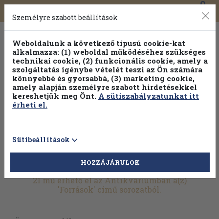
0
Toggle
Főmenü
Könyveink
navigation
Személyre szabott beállítások
Weboldalunk a következő típusú cookie-kat
alkalmazza: (1) weboldal működéséhez szükséges
technikai cookie, (2) funkcionális cookie, amely a
szolgáltatás igénybe vételét teszi az Ön számára
könnyebbé és gyorsabbá, (3) marketing cookie,
Válogasson több mint 1.000.000 kiadványunk közül
10-
amely alapján személyre szabott hirdetésekkel
100% kedvezménnyel!
kereshetjük meg Önt.
A sütiszabályzatunkat itt
érheti el.
Sütibeállítások
HOZZÁJÁRULOK
További szűrők
21 mű érhető el az Antikváriumban a(z)
'Források' című sorozatból.