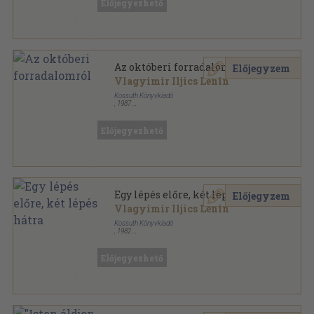
Előjegyezhető
Források sorozat
Az októberi forradalomról
Előjegyzem
Vlagyimir Iljics Lenin
Kossuth Könyvkiadó
,
1987
Ragasztott papírkötés
,
279
oldal
Források sorozat
Előjegyezhető
Egy lépés előre, két lépés hátra
Előjegyzem
Vlagyimir Iljics Lenin
Kossuth Könyvkiadó
,
1982
Ragasztott papírkötés
,
265
oldal
Források sorozat
Előjegyezhető