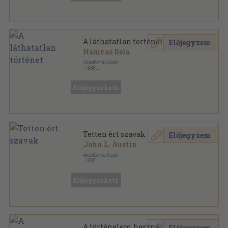
A láthatatlan történet
Előjegyzem
Hamvas Béla
Akadémiai Kiadó
,
1988
Ragasztott papírkötés
,
170
oldal
Hermész könyvek sorozat
Előjegyezhető
Tetten ért szavak
Előjegyzem
John L. Austin
Akadémiai Kiadó
,
1990
Ragasztott papírkötés
,
157
oldal
Hermész könyvek sorozat
Előjegyezhető
A történelem hasznáról és
Előjegyzem