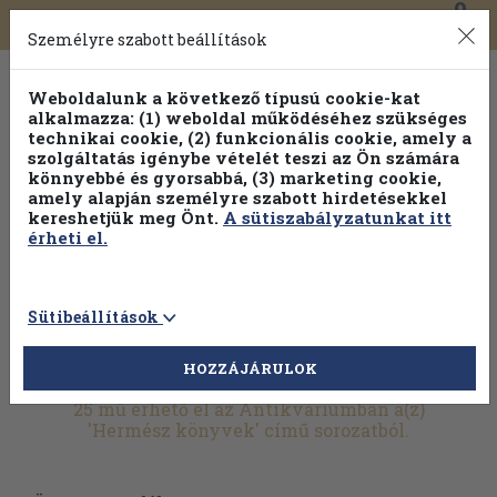
0
Toggle
Főmenü
Könyveink
navigation
Személyre szabott beállítások
Weboldalunk a következő típusú cookie-kat
alkalmazza: (1) weboldal működéséhez szükséges
technikai cookie, (2) funkcionális cookie, amely a
szolgáltatás igénybe vételét teszi az Ön számára
könnyebbé és gyorsabbá, (3) marketing cookie,
amely alapján személyre szabott hirdetésekkel
kereshetjük meg Önt.
A sütiszabályzatunkat itt
érheti el.
Sütibeállítások
HOZZÁJÁRULOK
További szűrők
25 mű érhető el az Antikváriumban a(z)
'Hermész könyvek' című sorozatból.