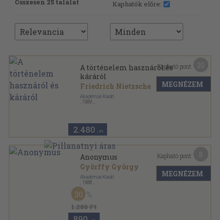
Összesen 25 találat
Kaphatók előre:
20
Kapható pont:
A történelem hasznáról és
káráról
MEGNÉZEM
Friedrich Nietzsche
Akadémiai Kiadó
,
1989
Ragasztott papírkötés
,
107
oldal
Hermész könyvek sorozat
2.480
,-Ft
8
Kapható pont:
Anonymus
Györffy György
MEGNÉZEM
Akadémiai Kiadó
,
1988
Ragasztott papírkötés
,
143
oldal
30
Hermész könyvek sorozat
1.280 Ft
890