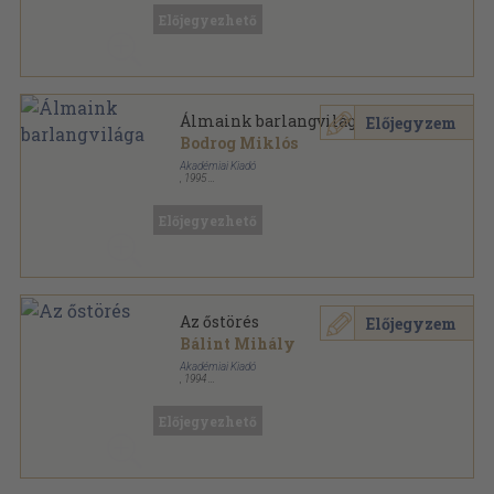
Hermész könyvek sorozat
Előjegyezhető
Álmaink barlangvilága
Előjegyzem
Bodrog Miklós
Akadémiai Kiadó
,
1995
Ragasztott papírkötés
,
162
oldal
Hermész könyvek sorozat
Előjegyezhető
Az őstörés
Előjegyzem
Bálint Mihály
Akadémiai Kiadó
,
1994
Ragasztott papírkötés
,
182
oldal
Hermész könyvek sorozat
Előjegyezhető