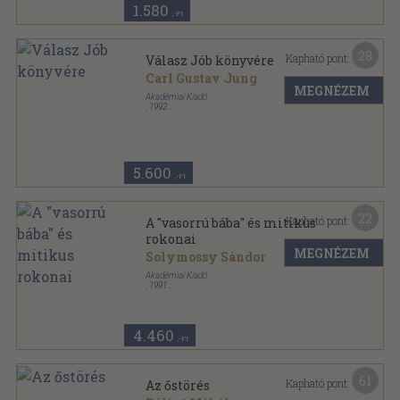
1.580
,-Ft
28
Kapható pont:
Válasz Jób könyvére
Carl Gustav Jung
MEGNÉZEM
Akadémiai Kiadó
,
1992
Ragasztott papírkötés
,
136
oldal
Hermész könyvek sorozat
5.600
,-Ft
22
Kapható pont:
A "vasorrú bába" és mitikus
rokonai
MEGNÉZEM
Solymossy Sándor
Akadémiai Kiadó
,
1991
Ragasztott papírkötés
,
219
oldal
Hermész könyvek sorozat
4.460
,-Ft
61
Kapható pont:
Az őstörés