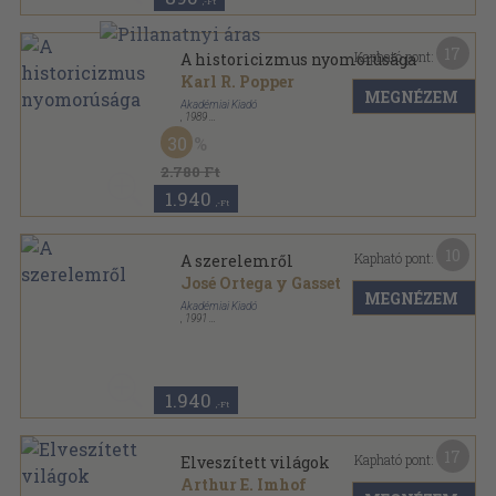
,-Ft
17
Kapható pont:
A historicizmus nyomorúsága
Karl R. Popper
MEGNÉZEM
Akadémiai Kiadó
,
1989
Ragasztott papírkötés
,
165
oldal
30
Hermész könyvek sorozat
2.780 Ft
1.940
,-Ft
10
Kapható pont:
A szerelemről
José Ortega y Gasset
MEGNÉZEM
Akadémiai Kiadó
,
1991
Ragasztott papírkötés
,
103
oldal
Hermész könyvek sorozat
1.940
,-Ft
17
Kapható pont:
Elveszített világok
Arthur E. Imhof