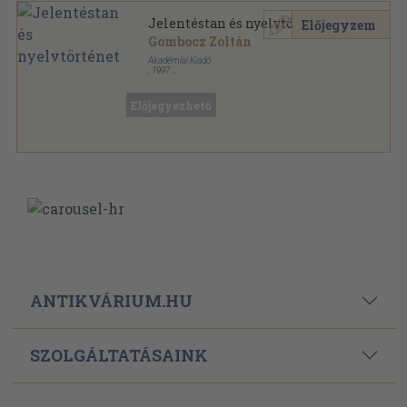
Jelentéstan és nyelvtörténet
Előjegyzem
Gombocz Zoltán
Akadémiai Kiadó
,
1997
Ragasztott papírkötés
,
255
oldal
Hermész könyvek sorozat
Előjegyezhető
ANTIKVÁRIUM.HU
SZOLGÁLTATÁSAINK