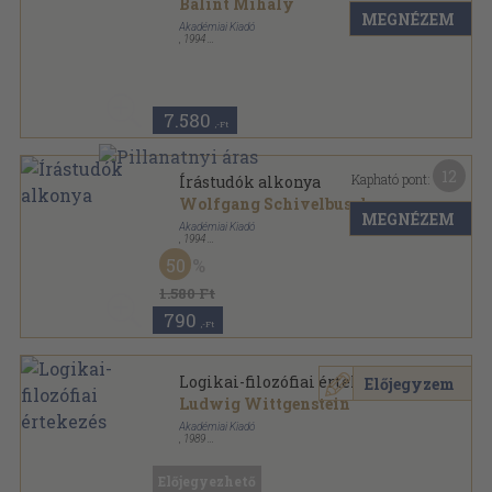
Bálint Mihály
MEGNÉZEM
Akadémiai Kiadó
,
1994
Ragasztott papírkötés
,
182
oldal
Hermész könyvek sorozat
7.580
,-Ft
12
Kapható pont:
Írástudók alkonya
Wolfgang Schivelbusch
MEGNÉZEM
Akadémiai Kiadó
,
1994
Ragasztott papírkötés
,
141
oldal
50
Hermész könyvek sorozat
1.580 Ft
790
,-Ft
Logikai-filozófiai értekezés
Előjegyzem
Ludwig Wittgenstein
Akadémiai Kiadó
,
1989
Ragasztott papírkötés
,
110
oldal
Hermész könyvek sorozat
Előjegyezhető