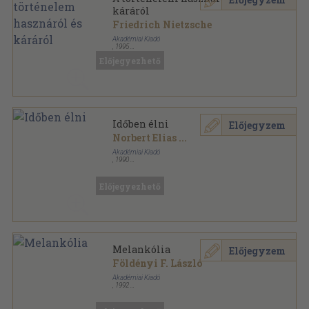
káráról
Friedrich Nietzsche
Akadémiai Kiadó
,
1995
Ragasztott papírkötés
,
107
oldal
Előjegyezhető
Hermész könyvek sorozat
Időben élni
Előjegyzem
Norbert Elias
...
Akadémiai Kiadó
,
1990
Ragasztott papírkötés
,
238
oldal
Hermész könyvek sorozat
Előjegyezhető
Melankólia
Előjegyzem
Földényi F. László
Akadémiai Kiadó
,
1992
Ragasztott papírkötés
,
283
oldal
Hermész könyvek sorozat