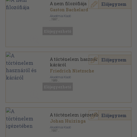
A nem filozófiája
Előjegyzem
Gaston Bachelard
Akadémiai Kiadó
,
1997
Ragasztott papírkötés
,
134
oldal
Hermész könyvek sorozat
Előjegyezhető
A történelem hasznáról és
Előjegyzem
káráról
Friedrich Nietzsche
Akadémiai Kiadó
,
1989
Könyvkötői kötés
,
107
oldal
Előjegyezhető
Hermész könyvek sorozat
A történelem igézetében
Előjegyzem
Johan Huizinga
Akadémiai Kiadó
,
1997
Ragasztott papírkötés
,
196
oldal