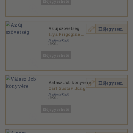
Előjegyezhető
Az új szövetség
Előjegyzem
Ilya Prigogine
...
Akadémiai Kiadó
,
1995
Ragasztott papírkötés
,
339
oldal
Hermész könyvek sorozat
Előjegyezhető
Válasz Jób könyvére
Előjegyzem
Carl Gustav Jung
Akadémiai Kiadó
,
1995
Ragasztott papírkötés
,
137
oldal
Hermész könyvek sorozat
Előjegyezhető