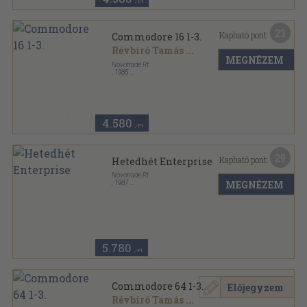
,-Ft
23
Kapható pont:
Commodore 16 1-3.
Révbíró Tamás
...
MEGNÉZEM
Novotrade Rt.
,
1985
Tűzött kötés
,
137
oldal
Hetedhét sorozat
4.580
,-Ft
29
Kapható pont:
Hetedhét Enterprise
Novotrade Rt.
MEGNÉZEM
,
1987
Könyvkötői kötés
,
224
oldal
Hetedhét sorozat
5.780
,-Ft
Commodore 64 1-3.
Előjegyzem
Révbíró Tamás
...