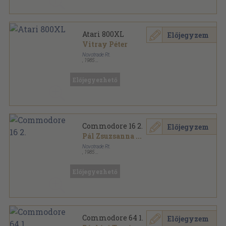
Atari 800XL
Előjegyzem
Vitray Péter
Novotrade Rt.
,
1985
Ragasztott papírkötés
,
175
oldal
Hetedhét sorozat
Előjegyezhető
Commodore 16 2.
Előjegyzem
Pál Zsuzsanna
...
Novotrade Rt.
,
1985
Tűzött kötés
,
35
oldal
Hetedhét sorozat
Előjegyezhető
Commodore 64 1.
Előjegyzem