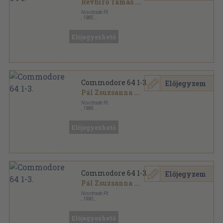
Révbíró Tamás
...
Novotrade Rt.
,
1985
Ragasztott papírkötés
,
55
oldal
Hetedhét sorozat
Előjegyezhető
Commodore 64 1-3.
Előjegyzem
Pál Zsuzsanna
...
Novotrade Rt.
,
1989
Ragasztott papírkötés
,
97
oldal
Hetedhét sorozat
Előjegyezhető
Commodore 64 1-3.
Előjegyzem
Pál Zsuzsanna
...
Novotrade Rt.
,
1990
Ragasztott papírkötés
,
133
oldal
Hetedhét sorozat
Előjegyezhető