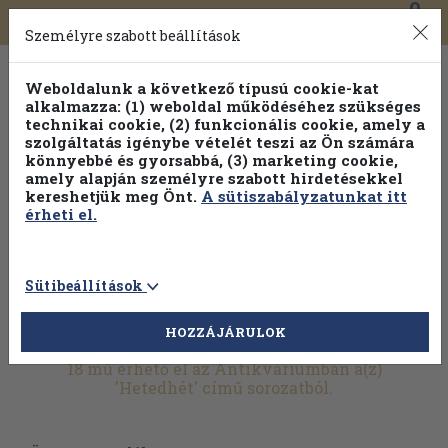
0
Toggle
Főmenü
Könyveink
navigation
Személyre szabott beállítások
Weboldalunk a következő típusú cookie-kat
alkalmazza: (1) weboldal működéséhez szükséges
technikai cookie, (2) funkcionális cookie, amely a
szolgáltatás igénybe vételét teszi az Ön számára
könnyebbé és gyorsabbá, (3) marketing cookie,
Válogasson több mint 30 000 kötet közül
amely alapján személyre szabott hirdetésekkel
Hobbi témakörökben
20% kedvezménnyel!
kereshetjük meg Önt.
A sütiszabályzatunkat itt
érheti el.
Sütibeállítások
HOZZÁJÁRULOK
További szűrők
18 mű érhető el az Antikváriumban a(z)
'Hetedhét' című sorozatból.