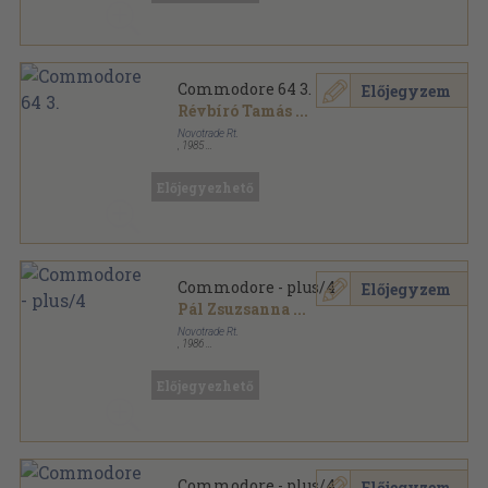
Commodore 64 3.
Előjegyzem
Révbíró Tamás
...
Novotrade Rt.
,
1985
Tűzött kötés
,
42
oldal
Hetedhét sorozat
Előjegyezhető
Commodore - plus/4
Előjegyzem
Pál Zsuzsanna
...
Novotrade Rt.
,
1986
Ragasztott papírkötés
,
144
oldal
Hetedhét sorozat
Előjegyezhető
Commodore - plus/4
Előjegyzem