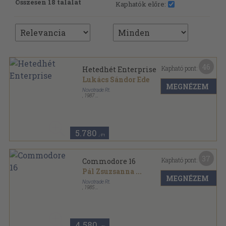
Összesen 18 találat
Kaphatók előre:
46
Kapható pont:
Hetedhét Enterprise
Lukács Sándor Ede
MEGNÉZEM
Novotrade Rt.
,
1987
Ragasztott papírkötés
,
224
oldal
Hetedhét sorozat
5.780
,-Ft
37
Kapható pont:
Commodore 16
Pál Zsuzsanna
...
MEGNÉZEM
Novotrade Rt.
,
1985
Ragasztott papírkötés
,
138
oldal
Hetedhét sorozat
4.580