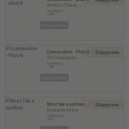
Révbíró Tamás
...
Novotrade Rt.
,
1988
Ragasztott papírkötés
,
144
oldal
Hetedhét sorozat
Előjegyezhető
Commodore - Plus/4
Előjegyzem
Pál Zsuzsanna
...
Novotrade Rt.
,
1986
Ragasztott papírkötés
,
145
oldal
Hetedhét sorozat
Előjegyezhető
Mint fák a szélben
Előjegyzem
Kamarás Klára
Héthatár Kiadó
,
2010
Fűzött kemény papírkötés
,
272
oldal
Hetedhét sorozat