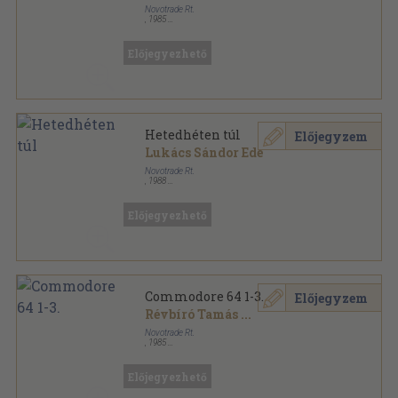
Novotrade Rt.
,
1985
Ragasztott papírkötés
,
133
oldal
Hetedhét sorozat
Előjegyezhető
Hetedhéten túl
Előjegyzem
Lukács Sándor Ede
Novotrade Rt.
,
1988
Ragasztott papírkötés
,
158
oldal
Hetedhét sorozat
Előjegyezhető
Commodore 64 1-3.
Előjegyzem
Révbíró Tamás
...
Novotrade Rt.
,
1985
Tűzött kötés
,
133
oldal
Hetedhét sorozat
Előjegyezhető