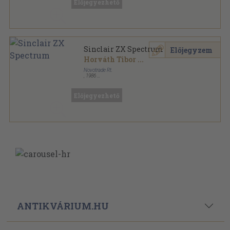
Előjegyezhető
Sinclair ZX Spectrum
Előjegyzem
Horváth Tibor
...
Novotrade Rt.
,
1986
Ragasztott papírkötés
,
307
oldal
Hetedhét sorozat
Előjegyezhető
ANTIKVÁRIUM.HU