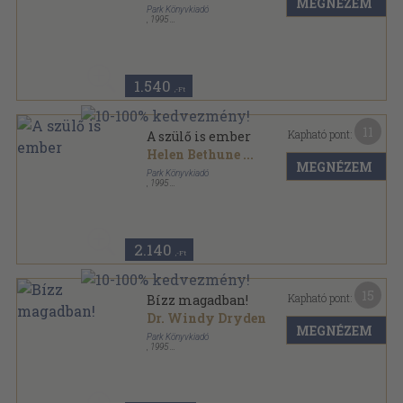
MEGNÉZEM
Park Könyvkiadó
,
1995
Ragasztott papírkötés
,
100
oldal
Hétköznapi pszichológia sorozat
1.540
,-Ft
11
Kapható pont:
A szülő is ember
Helen Bethune
...
MEGNÉZEM
Park Könyvkiadó
,
1995
Ragasztott papírkötés
,
158
oldal
Hétköznapi pszichológia sorozat
2.140
,-Ft
15
Kapható pont:
Bízz magadban!
Dr. Windy Dryden
MEGNÉZEM
Park Könyvkiadó
,
1995
Ragasztott papírkötés
,
104
oldal
Hétköznapi pszichológia sorozat