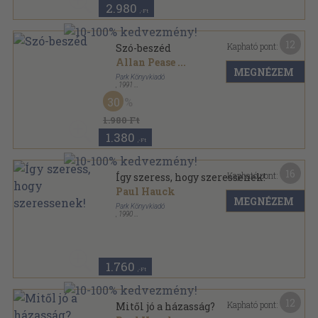
2.980
,-Ft
12
Kapható pont:
Szó-beszéd
Allan Pease
...
MEGNÉZEM
Park Könyvkiadó
,
1991
Ragasztott papírkötés
,
125
oldal
30
Hétköznapi pszichológia sorozat
1.980 Ft
1.380
,-Ft
16
Kapható pont:
Így szeress, hogy szeressenek!
Paul Hauck
MEGNÉZEM
Park Könyvkiadó
,
1990
Ragasztott papírkötés
,
106
oldal
Hétköznapi pszichológia sorozat
1.760
,-Ft
12
Kapható pont:
Mitől jó a házasság?