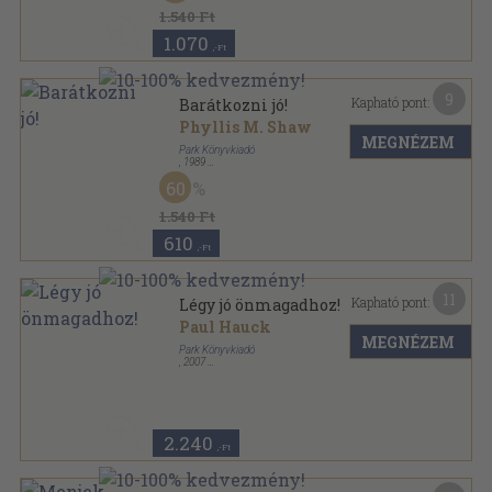
1.540 Ft
1.070
,-Ft
9
Kapható pont:
Barátkozni jó!
Phyllis M. Shaw
MEGNÉZEM
Park Könyvkiadó
,
1989
Ragasztott papírkötés
,
99
oldal
60
Hétköznapi pszichológia sorozat
1.540 Ft
610
,-Ft
11
Kapható pont:
Légy jó önmagadhoz!
Paul Hauck
MEGNÉZEM
Park Könyvkiadó
,
2007
Ragasztott papírkötés
,
149
oldal
Hétköznapi pszichológia sorozat
2.240
,-Ft