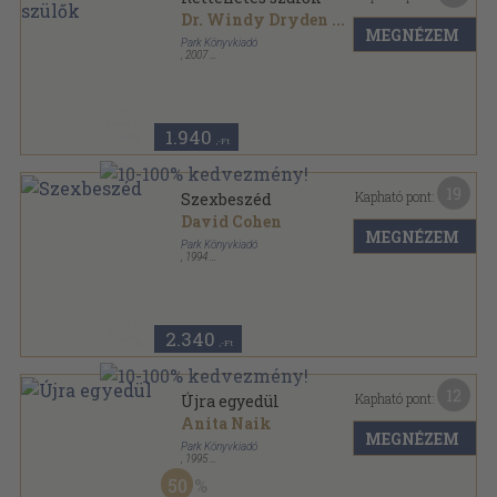
Dr. Windy Dryden
...
MEGNÉZEM
Park Könyvkiadó
,
2007
Ragasztott papírkötés
,
144
oldal
Hétköznapi pszichológia sorozat
1.940
,-Ft
19
Kapható pont:
Szexbeszéd
David Cohen
MEGNÉZEM
Park Könyvkiadó
,
1994
Ragasztott papírkötés
,
145
oldal
Hétköznapi pszichológia sorozat
2.340
,-Ft
12
Kapható pont:
Újra egyedül
Anita Naik
MEGNÉZEM
Park Könyvkiadó
,
1995
Ragasztott papírkötés
,
93
oldal
50
Hétköznapi pszichológia sorozat