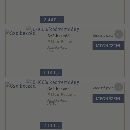
Ragasztott papírkötés
,
145
oldal
Hétköznapi pszichológia sorozat
2.440
,-Ft
10
Kapható pont:
Szó-beszéd
Allan Pease
...
MEGNÉZEM
Park Könyvkiadó
,
1992
Ragasztott papírkötés
,
126
oldal
Hétköznapi pszichológia sorozat
1.980
,-Ft
11
Kapható pont:
Szó-beszéd
Allan Pease
...
MEGNÉZEM
Park Könyvkiadó
,
1995
Ragasztott papírkötés
,
125
oldal
Hétköznapi pszichológia sorozat
2.180
,-Ft