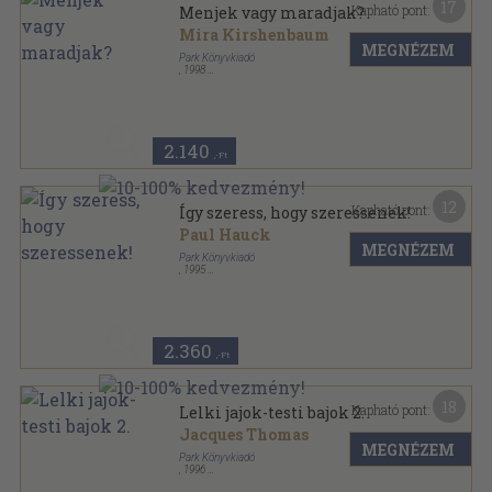
17
Kapható pont:
Menjek vagy maradjak?
Mira Kirshenbaum
MEGNÉZEM
Park Könyvkiadó
,
1998
Ragasztott papírkötés
,
304
oldal
Hétköznapi pszichológia sorozat
2.140
,-Ft
12
Kapható pont:
Így szeress, hogy szeressenek!
Paul Hauck
MEGNÉZEM
Park Könyvkiadó
,
1995
Ragasztott papírkötés
,
106
oldal
Hétköznapi pszichológia sorozat
2.360
,-Ft
18
Kapható pont:
Lelki jajok-testi bajok 2.
Jacques Thomas
MEGNÉZEM
Park Könyvkiadó
,
1996
Ragasztott papírkötés
,
119
oldal