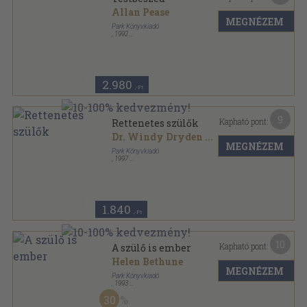
Allan Pease
MEGNÉZEM
Park Könyvkiadó
,
1992
Ragasztott papírkötés
,
186
oldal
Hétköznapi pszichológia sorozat
2.980
,-Ft
9
Kapható pont:
Rettenetes szülők
Dr. Windy Dryden
...
MEGNÉZEM
Park Könyvkiadó
,
1997
Ragasztott papírkötés
,
145
oldal
Hétköznapi pszichológia sorozat
1.840
,-Ft
10
Kapható pont:
A szülő is ember
Helen Bethune
MEGNÉZEM
Park Könyvkiadó
,
1993
Ragasztott papírkötés
,
157
oldal
30
Hétköznapi pszichológia sorozat