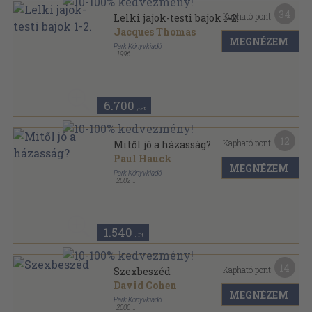
34
Kapható pont:
Lelki jajok-testi bajok 1-2.
Jacques Thomas
MEGNÉZEM
Park Könyvkiadó
,
1996
Ragasztott papírkötés
,
261
oldal
Hétköznapi pszichológia sorozat
6.700
,-Ft
12
Kapható pont:
Mitől jó a házasság?
Paul Hauck
MEGNÉZEM
Park Könyvkiadó
,
2002
Ragasztott papírkötés
,
140
oldal
Hétköznapi pszichológia sorozat
1.540
,-Ft
14
Kapható pont:
Szexbeszéd
David Cohen
MEGNÉZEM
Park Könyvkiadó
,
2000