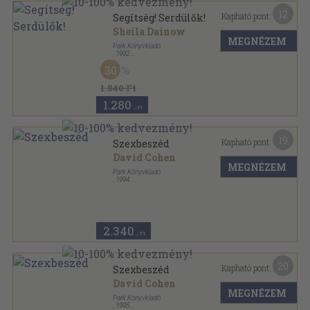
12
Kapható pont:
Segítség! Serdülők!
Sheila Dainow
MEGNÉZEM
Park Könyvkiadó
,
1992
Ragasztott papírkötés
,
210
oldal
30
Hétköznapi pszichológia sorozat
1.840 Ft
1.280
,-Ft
19
Kapható pont:
Szexbeszéd
David Cohen
MEGNÉZEM
Park Könyvkiadó
,
1994
Ragasztott papírkötés
,
145
oldal
Hétköznapi pszichológia sorozat
2.340
,-Ft
20
Kapható pont:
Szexbeszéd
David Cohen
MEGNÉZEM
Park Könyvkiadó
,
1995