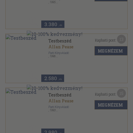
,
1995
Ragasztott papírkötés
,
186
oldal
Hétköznapi pszichológia sorozat
3.380
,-Ft
13
Kapható pont:
Testbeszéd
Allan Pease
MEGNÉZEM
Park Könyvkiadó
,
1996
Ragasztott papírkötés
,
186
oldal
Hétköznapi pszichológia sorozat
2.580
,-Ft
15
Kapható pont:
Testbeszéd
Allan Pease
MEGNÉZEM
Park Könyvkiadó
,
1993
Ragasztott papírkötés
,
186
oldal
Hétköznapi pszichológia sorozat
2.980