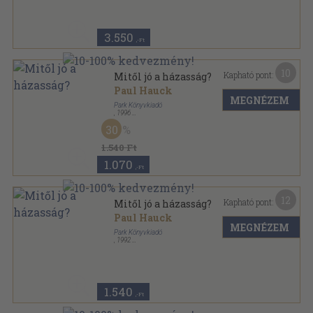
Hétköznapi pszichológia sorozat
3.550
,-Ft
10
Kapható pont:
Mitől jó a házasság?
Paul Hauck
MEGNÉZEM
Park Könyvkiadó
,
1996
Ragasztott papírkötés
,
93
oldal
30
Hétköznapi pszichológia sorozat
1.540 Ft
1.070
,-Ft
12
Kapható pont:
Mitől jó a házasság?
Paul Hauck
MEGNÉZEM
Park Könyvkiadó
,
1992
Ragasztott papírkötés
,
93
oldal
Hétköznapi pszichológia sorozat
1.540
,-Ft