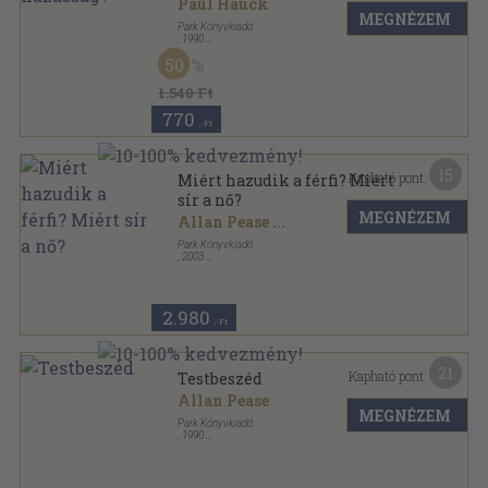
Paul Hauck
MEGNÉZEM
Park Könyvkiadó
,
1990
Ragasztott papírkötés
,
93
oldal
50
Hétköznapi pszichológia sorozat
1.540 Ft
770
,-Ft
15
Kapható pont:
Miért hazudik a férfi? Miért
sír a nő?
MEGNÉZEM
Allan Pease
...
Park Könyvkiadó
,
2003
Ragasztott papírkötés
,
356
oldal
Hétköznapi pszichológia sorozat
2.980
,-Ft
21
Kapható pont:
Testbeszéd
Allan Pease
MEGNÉZEM
Park Könyvkiadó
,
1990
Ragasztott papírkötés
,
186
oldal
Hétköznapi pszichológia sorozat