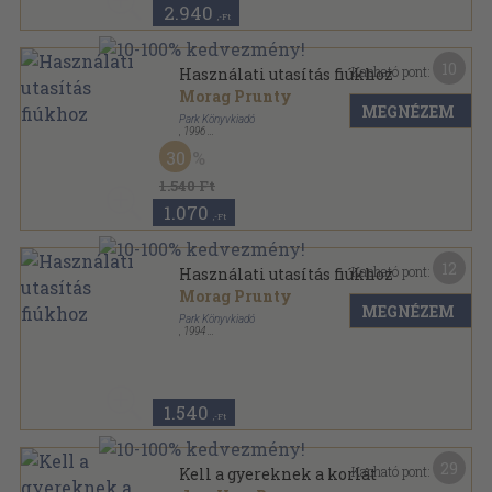
2.940
,-Ft
10
Kapható pont:
Használati utasítás fiúkhoz
Morag Prunty
MEGNÉZEM
Park Könyvkiadó
,
1996
Ragasztott papírkötés
,
66
oldal
30
Hétköznapi pszichológia sorozat
1.540 Ft
1.070
,-Ft
12
Kapható pont:
Használati utasítás fiúkhoz
Morag Prunty
MEGNÉZEM
Park Könyvkiadó
,
1994
Ragasztott papírkötés
,
66
oldal
Hétköznapi pszichológia sorozat
1.540
,-Ft
29
Kapható pont:
Kell a gyereknek a korlát