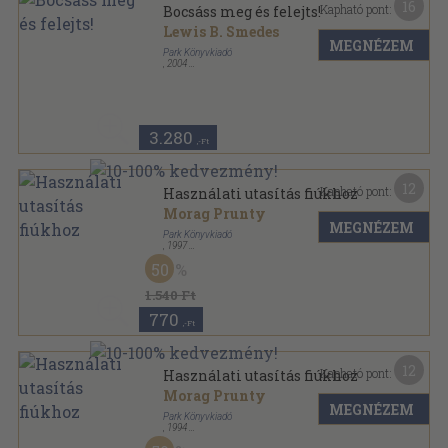
16
Kapható pont:
Bocsáss meg és felejts!
Lewis B. Smedes
MEGNÉZEM
Park Könyvkiadó
,
2004
Ragasztott papírkötés
,
189
oldal
Hétköznapi pszichológia sorozat
3.280
,-Ft
12
Kapható pont:
Használati utasítás fiúkhoz
Morag Prunty
MEGNÉZEM
Park Könyvkiadó
,
1997
Ragasztott papírkötés
,
66
oldal
50
Hétköznapi pszichológia sorozat
1.540 Ft
770
,-Ft
12
Kapható pont:
Használati utasítás fiúkhoz
Morag Prunty
MEGNÉZEM
Park Könyvkiadó
,
1994
Ragasztott papírkötés
,
66
oldal