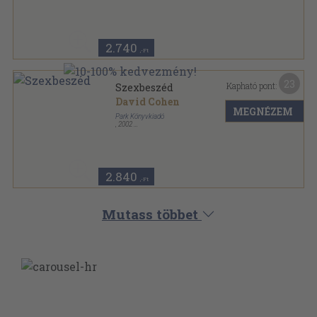
Ragasztott papírkötés
,
145
oldal
Hétköznapi pszichológia sorozat
2.740
,-Ft
23
Kapható pont:
Szexbeszéd
David Cohen
MEGNÉZEM
Park Könyvkiadó
,
2002
Ragasztott papírkötés
,
145
oldal
Hétköznapi pszichológia sorozat
2.840
,-Ft
Mutass többet