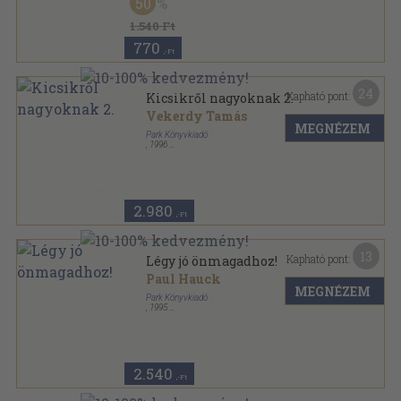
50
Hétköznapi pszichológia sorozat
1.540 Ft
770
,-Ft
24
Kapható pont:
Kicsikről nagyoknak 2.
Vekerdy Tamás
MEGNÉZEM
Park Könyvkiadó
,
1996
Ragasztott papírkötés
,
124
oldal
Hétköznapi pszichológia sorozat
2.980
,-Ft
13
Kapható pont:
Légy jó önmagadhoz!
Paul Hauck
MEGNÉZEM
Park Könyvkiadó
,
1995
Ragasztott papírkötés
,
109
oldal
Hétköznapi pszichológia sorozat
2.540
,-Ft