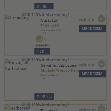
2.580
,-Ft
12
Kapható pont:
A magány
Tony Lake
MEGNÉZEM
Park Könyvkiadó Kft.
,
1989
Ragasztott papírkötés
,
100
oldal
50
Hétköznapi pszichológia sorozat
1.540 Ft
770
,-Ft
24
Kapható pont:
Ne válj el! Változtass!
Michele Weiner-Davis
MEGNÉZEM
Park Könyvkiadó
,
1997
Ragasztott papírkötés
,
241
oldal
Hétköznapi pszichológia sorozat
2.980
,-Ft
24
Kapható pont:
Testbeszéd