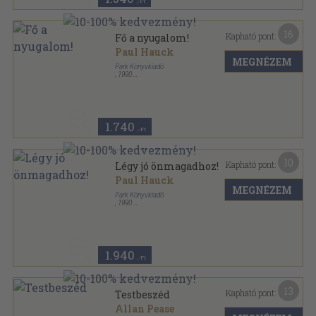
,-Ft
16
Kapható pont:
Fő a nyugalom!
Paul Hauck
MEGNÉZEM
Park Könyvkiadó
,
1990
Ragasztott papírkötés
,
108
oldal
Hétköznapi pszichológia sorozat
1.740
,-Ft
10
Kapható pont:
Légy jó önmagadhoz!
Paul Hauck
MEGNÉZEM
Park Könyvkiadó
,
1990
Ragasztott papírkötés
,
109
oldal
Hétköznapi pszichológia sorozat
1.940
,-Ft
13
Kapható pont:
Testbeszéd
Allan Pease