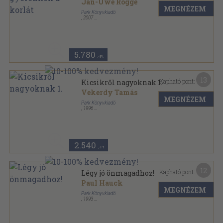
Jan-Uwe Rogge
MEGNÉZEM
Park Könyvkiadó
,
2007
Ragasztott papírkötés
,
238
oldal
Hétköznapi pszichológia sorozat
5.780
,-Ft
13
Kapható pont:
Kicsikről nagyoknak 1.
Vekerdy Tamás
MEGNÉZEM
Park Könyvkiadó
,
1996
Ragasztott papírkötés
,
148
oldal
Hétköznapi pszichológia sorozat
2.540
,-Ft
12
Kapható pont:
Légy jó önmagadhoz!
Paul Hauck
MEGNÉZEM
Park Könyvkiadó
,
1993
Ragasztott papírkötés
,
109
oldal
Hétköznapi pszichológia sorozat