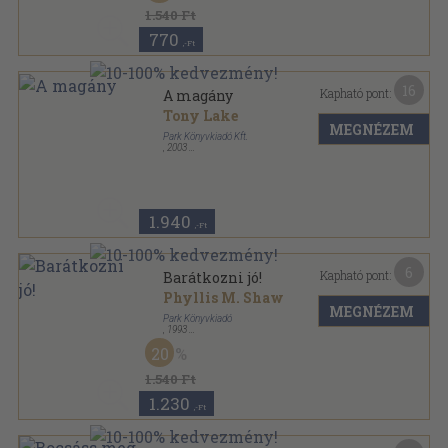
1.540 Ft
770
,-Ft
16
Kapható pont:
A magány
Tony Lake
MEGNÉZEM
Park Könyvkiadó Kft.
,
2003
Ragasztott papírkötés
,
146
oldal
Hétköznapi pszichológia sorozat
1.940
,-Ft
6
Kapható pont:
Barátkozni jó!
Phyllis M. Shaw
MEGNÉZEM
Park Könyvkiadó
,
1993
Ragasztott papírkötés
,
99
oldal
20
Hétköznapi pszichológia sorozat
1.540 Ft
1.230
,-Ft