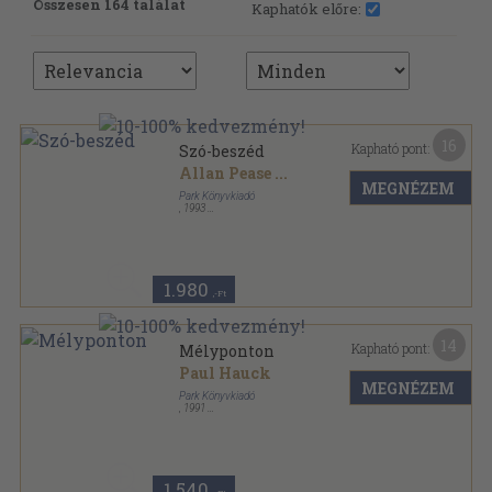
Összesen 164 találat
Kaphatók előre:
16
Kapható pont:
Szó-beszéd
Allan Pease
...
MEGNÉZEM
Park Könyvkiadó
,
1993
Ragasztott papírkötés
,
125
oldal
Hétköznapi pszichológia sorozat
1.980
,-Ft
14
Kapható pont:
Mélyponton
Paul Hauck
MEGNÉZEM
Park Könyvkiadó
,
1991
Ragasztott papírkötés
,
115
oldal
Hétköznapi pszichológia sorozat
1.540