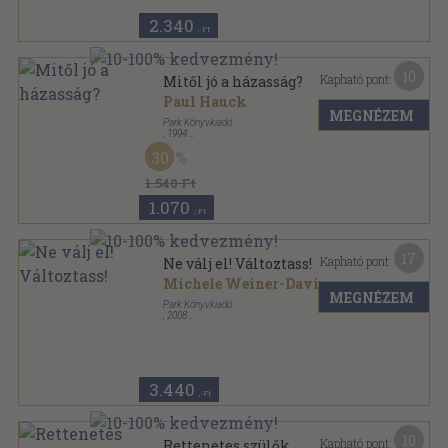
2.340
,-Ft
10
Kapható pont:
Mitől jó a házasság?
Paul Hauck
MEGNÉZEM
Park Könyvkiadó
,
1994
Ragasztott papírkötés
,
93
oldal
30
Hétköznapi pszichológia sorozat
1.540 Ft
1.070
,-Ft
17
Kapható pont:
Ne válj el! Változtass!
Michele Weiner-Davis
MEGNÉZEM
Park Könyvkiadó
,
2008
Ragasztott papírkötés
,
241
oldal
Hétköznapi pszichológia sorozat
3.440
,-Ft
10
Kapható pont:
Rettenetes szülők