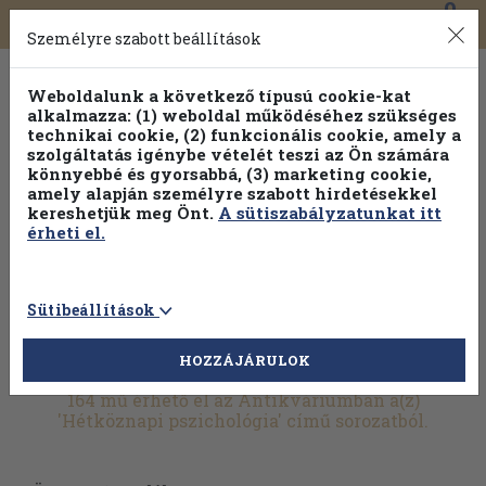
0
Toggle
Főmenü
Könyveink
navigation
Személyre szabott beállítások
Weboldalunk a következő típusú cookie-kat
alkalmazza: (1) weboldal működéséhez szükséges
technikai cookie, (2) funkcionális cookie, amely a
szolgáltatás igénybe vételét teszi az Ön számára
könnyebbé és gyorsabbá, (3) marketing cookie,
Válogasson több mint 1.000.000 kiadványunk közül
10-
amely alapján személyre szabott hirdetésekkel
100% kedvezménnyel!
kereshetjük meg Önt.
A sütiszabályzatunkat itt
érheti el.
Sütibeállítások
HOZZÁJÁRULOK
További szűrők
164 mű érhető el az Antikváriumban a(z)
'Hétköznapi pszichológia' című sorozatból.