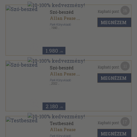
16
Kapható pont:
Szó-beszéd
Allan Pease
...
MEGNÉZEM
Park Könyvkiadó
,
1990
Ragasztott papírkötés
,
125
oldal
Hétköznapi pszichológia sorozat
1.980
,-Ft
11
Kapható pont:
Szó-beszéd
Allan Pease
...
MEGNÉZEM
Park Könyvkiadó
,
2002
Ragasztott papírkötés
,
125
oldal
Hétköznapi pszichológia sorozat
2.180
,-Ft
17
Kapható pont:
Testbeszéd
Allan Pease
MEGNÉZEM
Park Könyvkiadó