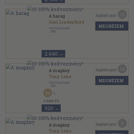
,-Ft
13
Kapható pont:
A harag
Gael Lindenfield
MEGNÉZEM
Park Könyvkiadó
,
1995
Ragasztott papírkötés
,
215
oldal
Hétköznapi pszichológia sorozat
2.640
,-Ft
14
Kapható pont:
A magány
Tony Lake
MEGNÉZEM
Park Könyvkiadó
,
1991
Ragasztott papírkötés
,
100
oldal
50
Hétköznapi pszichológia sorozat
1.840 Ft
920
,-Ft
8
Kapható pont:
A magány
Tony Lake