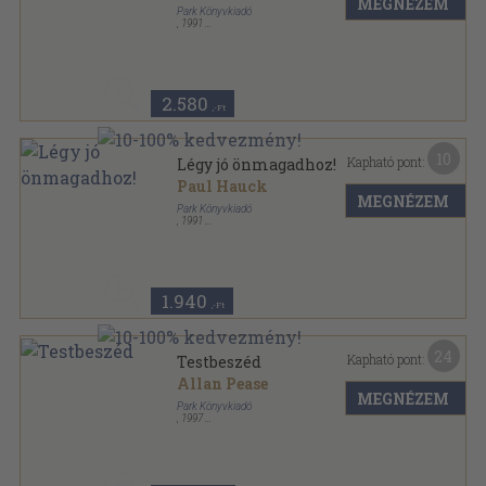
MEGNÉZEM
Park Könyvkiadó
,
1991
Ragasztott papírkötés
,
186
oldal
Hétköznapi pszichológia sorozat
2.580
,-Ft
10
Kapható pont:
Légy jó önmagadhoz!
Paul Hauck
MEGNÉZEM
Park Könyvkiadó
,
1991
Ragasztott papírkötés
,
109
oldal
Hétköznapi pszichológia sorozat
1.940
,-Ft
24
Kapható pont:
Testbeszéd
Allan Pease
MEGNÉZEM
Park Könyvkiadó
,
1997
Ragasztott papírkötés
,
186
oldal
Hétköznapi pszichológia sorozat