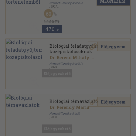
MEGNÉZEM
Nemzeti Tankönyvkiadó Rt.
,
1997
Ragasztott papírkötés
,
231
oldal
60
Irány az egyetem! sorozat
1.180 Ft
470
,-Ft
Biológiai feladatgyűjtemény
Előjegyzem
középiskolásoknak
Dr. Berend Mihály
...
Nemzeti Tankönyvkiadó Rt.
,
1999
Ragasztott papírkötés
,
241
oldal
Előjegyezhető
Irány az egyetem! sorozat
Biológiai témavázlatok
Előjegyzem
Dr. Perendy Mária
Nemzeti Tankönyvkiadó
,
2000
Fűzött kemény papírkötés
,
344
oldal
Irány az egyetem! sorozat
Előjegyezhető