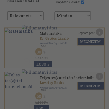
Összesen 10 találat
Kaphatók előre:
9
Kapható pont:
Matematika
Dr. Gerőcs László
MEGNÉZEM
Nemzeti Tankönyvkiadó Rt.
,
1994
Ragasztott papírkötés
,
335
oldal
30
Irány az egyetem! sorozat
1.480 Ft
1.030
,-Ft
5
Kapható pont:
Teljes tes(z)ttel történelemből
Lovrity Endre
MEGNÉZEM
Nemzeti Tankönyvkiadó Rt.
,
1999
Ragasztott papírkötés
,
231
oldal
50
Irány az egyetem! sorozat
1.180 Ft
590