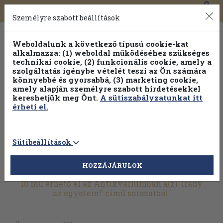
0
Toggle
Főmenü
Könyveink
navigation
Személyre szabott beállítások
Weboldalunk a következő típusú cookie-kat
alkalmazza: (1) weboldal működéséhez szükséges
technikai cookie, (2) funkcionális cookie, amely a
szolgáltatás igénybe vételét teszi az Ön számára
könnyebbé és gyorsabbá, (3) marketing cookie,
Válogasson több mint 30 000 kötet közül
amely alapján személyre szabott hirdetésekkel
Hobbi témakörökben
20% kedvezménnyel!
kereshetjük meg Önt.
A sütiszabályzatunkat itt
érheti el.
Sütibeállítások
HOZZÁJÁRULOK
További szűrők
10 mű érhető el az Antikváriumban a(z) 'Irány
az egyetem!' című sorozatból.