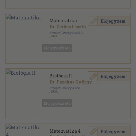
Matematika
Előjegyzem
Dr. Gerőcs László
Nemzeti Tankönyvkiadó Rt.
,
1993
Ragasztott papírkötés
,
360
oldal
Irány az egyetem! sorozat
Előjegyezhető
Biológia II.
Előjegyzem
Dr. Fazekas György
...
Nemzeti Tankönyvkiadó
,
1998
Ragasztott papírkötés
,
248
oldal
Irány az egyetem! sorozat
Előjegyezhető
Matematika 4.
Előjegyzem