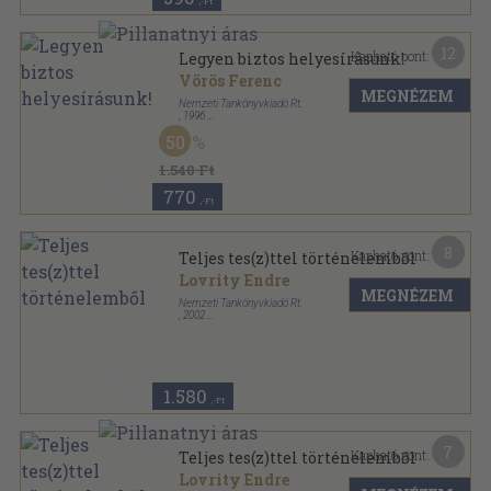
,-Ft
12
Kapható pont:
Legyen biztos helyesírásunk!
Vörös Ferenc
MEGNÉZEM
Nemzeti Tankönyvkiadó Rt.
,
1996
Ragasztott papírkötés
,
207
oldal
50
Irány az egyetem! sorozat
1.540 Ft
770
,-Ft
8
Kapható pont:
Teljes tes(z)ttel történelemből
Lovrity Endre
MEGNÉZEM
Nemzeti Tankönyvkiadó Rt.
,
2002
Ragasztott papírkötés
,
231
oldal
Irány az egyetem! sorozat
1.580
,-Ft
7
Kapható pont:
Teljes tes(z)ttel történelemből
Lovrity Endre