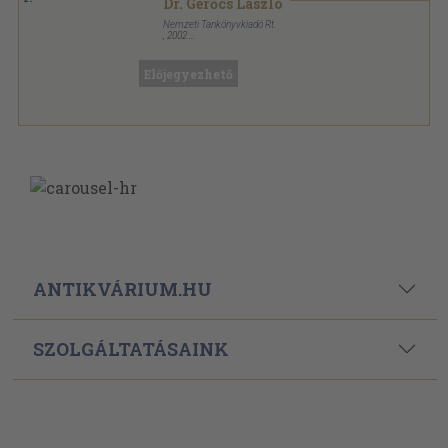
Dr. Gerőcs László
Nemzeti Tankönyvkiadó Rt.
,
2002
Ragasztott papírkötés
,
334
oldal
Irány az egyetem! sorozat
Előjegyezhető
ANTIKVÁRIUM.HU
SZOLGÁLTATÁSAINK