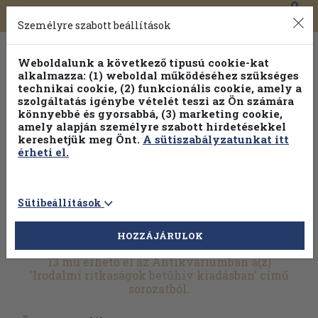
0
Toggle
Főmenü
Könyveink
navigation
Személyre szabott beállítások
Weboldalunk a következő típusú cookie-kat
alkalmazza: (1) weboldal működéséhez szükséges
technikai cookie, (2) funkcionális cookie, amely a
szolgáltatás igénybe vételét teszi az Ön számára
könnyebbé és gyorsabbá, (3) marketing cookie,
amely alapján személyre szabott hirdetésekkel
kereshetjük meg Önt.
A sütiszabályzatunkat itt
érheti el.
Sütibeállítások
HOZZÁJÁRULOK
További szűrők
13 mű érhető el az Antikváriumban a(z)
'Irodalmi ritkaságok betűhív kiadásban' című
sorozatból.