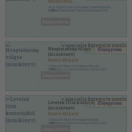
Balázs Béla
...
54. sz. Ságvári Endre Nyomdaipari Szakközépiskola
és Szakmunkásképző Intézet-Szikra Lapnyomda
,
1986
Fűzött kemény papírkötés
,
278
oldal
Irodalmi ritkaságok betűhív kiadásban sorozat
Előjegyezhető
Nyugtalanság völgye
Előjegyzem
(minikönyv)
Babits Mihály
Tótfalusi Kis Miklós Nyomdaipari Műszaki
Szakközép- és Szakmunkásképző Iskola-Szikra
,
1994
Lapnyomda
Ragasztott kemény papírkötés
,
158
oldal
Előjegyezhető
Irodalmi ritkaságok betűhív kiadásban sorozat
Levelek Irisz koszorújából
Előjegyzem
(minikönyv)
Babits Mihály
Tótfalusi Kis Miklós Nyomdaipari Műszaki
Szakközép- és Szakmunkásképző Iskola-Szikra
,
1991
Lapnyomda
Ragasztott kemény papírkötés
,
191
oldal
Előjegyezhető
Irodalmi ritkaságok betűhív kiadásban sorozat