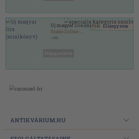
Uj magyar lira (minikönyv)
Előjegyzem
Szabó Zoltán
...
,
1989
Fűzött keménykötés
,
86
oldal
Irodalmi ritkaságok betűhív kiadásban sorozat
Előjegyezhető
ANTIKVÁRIUM.HU
SZOLGÁLTATÁSAINK