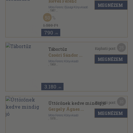
Heves Ferenc
MEGNÉZEM
Móra Ferenc Ifjúsági Könyvkiadó
,
1981
Ragasztott papírkötés
,
81
oldal
50
Iskolai színpad sorozat
1.580 Ft
790
,-Ft
25
Kapható pont:
Tábortűz
Csoóri Sándor
...
MEGNÉZEM
Móra Ferenc Könyvkiadó
,
1969
Ragasztott papírkötés
,
51
oldal
Iskolai színpad sorozat
3.180
,-Ft
10
Kapható pont:
Úttörőnek kedve mindig jó
Gergely Ágnes
...
MEGNÉZEM
Móra Ferenc Könyvkiadó
,
1976
Fűzött papírkötés
,
93
oldal
Iskolai színpad sorozat