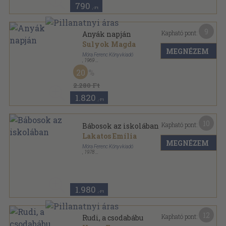
790
,-Ft
9
Kapható pont:
Anyák napján
Sulyok Magda
MEGNÉZEM
Móra Ferenc Könyvkiadó
,
1969
Ragasztott papírkötés
,
67
oldal
20
Iskolai színpad sorozat
2.280 Ft
1.820
,-Ft
10
Kapható pont:
Bábosok az iskolában
Lakatos Emília
MEGNÉZEM
Móra Ferenc Könyvkiadó
,
1978
Fűzött papírkötés
,
82
oldal
Iskolai színpad sorozat
1.980
,-Ft
12
Kapható pont:
Rudi, a csodabábu