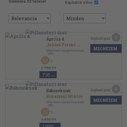
Összesen 22 találat
Kaphatók előre:
4
Kapható pont:
Április 4.
Juhász Ferenc
...
MEGNÉZEM
Móra Ferenc Ifjúsági Könyvkiadó
,
1970
Fűzött papírkötés
,
106
oldal
60
Iskolai színpad sorozat
1.780 Ft
710
,-Ft
16
Kapható pont:
Bábosoknak
Rónaszegi Miklós
MEGNÉZEM
Móra Ferenc Ifjúsági Könyvkiadó
,
1982
Ragasztott papírkötés
,
92
oldal
20
Iskolai színpad sorozat
2.480 Ft
1.980