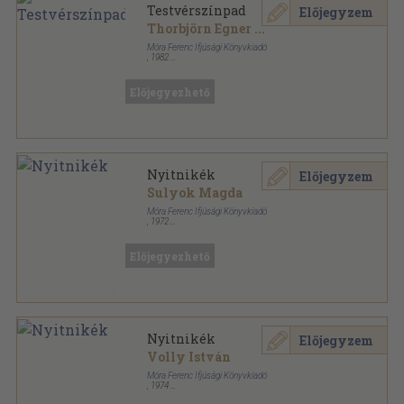
Testvérszínpad
Előjegyzem
Thorbjörn Egner
...
Móra Ferenc Ifjúsági Könyvkiadó
,
1982
Ragasztott papírkötés
,
159
oldal
Iskolai színpad sorozat
Előjegyezhető
Nyitnikék
Előjegyzem
Sulyok Magda
Móra Ferenc Ifjúsági Könyvkiadó
,
1972
Ragasztott papírkötés
,
78
oldal
Iskolai színpad sorozat
Előjegyezhető
Nyitnikék
Előjegyzem
Volly István
Móra Ferenc Ifjúsági Könyvkiadó
,
1974
Ragasztott papírkötés
,
78
oldal