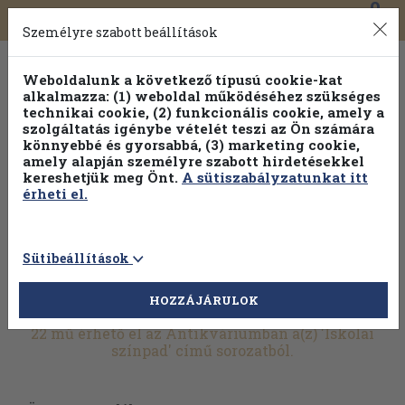
0
Toggle
Főmenü
Könyveink
navigation
Személyre szabott beállítások
Weboldalunk a következő típusú cookie-kat
alkalmazza: (1) weboldal működéséhez szükséges
technikai cookie, (2) funkcionális cookie, amely a
szolgáltatás igénybe vételét teszi az Ön számára
könnyebbé és gyorsabbá, (3) marketing cookie,
Válogasson több mint 30 000 kötet közül
amely alapján személyre szabott hirdetésekkel
Hobbi témakörökben
20% kedvezménnyel!
kereshetjük meg Önt.
A sütiszabályzatunkat itt
érheti el.
Sütibeállítások
HOZZÁJÁRULOK
További szűrők
22 mű érhető el az Antikváriumban a(z) 'Iskolai
színpad' című sorozatból.