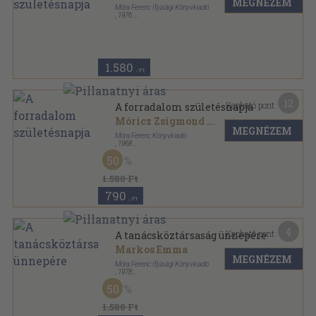
MEGNÉZEM
Móra Ferenc Ifjúsági Könyvkiadó
,
1976
Ragasztott papírkötés
,
51
oldal
Iskolai színpad sorozat
1.580
,-Ft
12
Kapható pont:
A forradalom születésnapja
Móricz Zsigmond
...
MEGNÉZEM
Móra Ferenc Könyvkiadó
,
1968
Ragasztott papírkötés
,
54
oldal
50
Iskolai színpad sorozat
1.580 Ft
790
,-Ft
4
Kapható pont:
A tanácsköztársaság ünnepére
Markos Emma
MEGNÉZEM
Móra Ferenc Ifjúsági Könyvkiadó
,
1978
Ragasztott papírkötés
,
102
oldal
50
Iskolai színpad sorozat
1.580 Ft