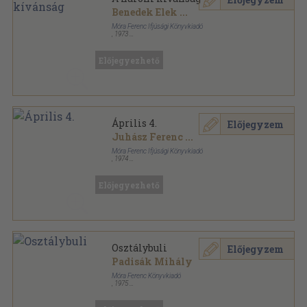
Benedek Elek
...
Móra Ferenc Ifjúsági Könyvkiadó
,
1973
Ragasztott papírkötés
,
89
oldal
Iskolai színpad sorozat
Előjegyezhető
Április 4.
Előjegyzem
Juhász Ferenc
...
Móra Ferenc Ifjúsági Könyvkiadó
,
1974
Ragasztott papírkötés
,
131
oldal
Iskolai színpad sorozat
Előjegyezhető
Osztálybuli
Előjegyzem
Padisák Mihály
Móra Ferenc Könyvkiadó
,
1975
Ragasztott papírkötés
,
83
oldal
Iskolai színpad sorozat