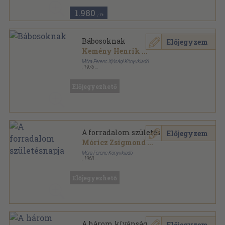
1.980
,-Ft
Bábosoknak
Előjegyzem
Kemény Henrik
...
Móra Ferenc Ifjúsági Könyvkiadó
,
1976
Ragasztott papírkötés
,
92
oldal
Iskolai színpad sorozat
Előjegyezhető
A forradalom születésnapja
Előjegyzem
Móricz Zsigmond
...
Móra Ferenc Könyvkiadó
,
1968
Könyvkötői kötés
,
54
oldal
Iskolai színpad sorozat
Előjegyezhető
A három kívánság
Előjegyzem