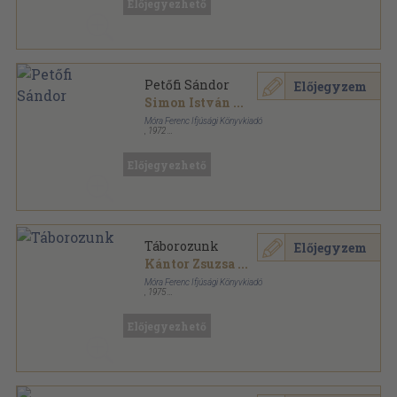
Előjegyezhető
Petőfi Sándor
Előjegyzem
Simon István
...
Móra Ferenc Ifjúsági Könyvkiadó
,
1972
Könyvkötői kötés
,
50
oldal
Iskolai színpad sorozat
Előjegyezhető
Táborozunk
Előjegyzem
Kántor Zsuzsa
...
Móra Ferenc Ifjúsági Könyvkiadó
,
1975
Ragasztott papírkötés
,
70
oldal
Iskolai színpad sorozat
Előjegyezhető