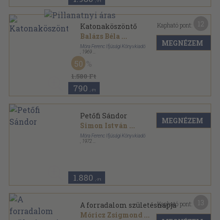
,-Ft
12
Kapható pont:
Katonaköszöntő
Balázs Béla
...
MEGNÉZEM
Móra Ferenc Ifjúsági Könyvkiadó
,
1969
Fűzött papírkötés
,
73
oldal
50
Iskolai színpad sorozat
1.580 Ft
790
,-Ft
Petőfi Sándor
MEGNÉZEM
Simon István
...
Móra Ferenc Ifjúsági Könyvkiadó
,
1972
Ragasztott papírkötés
,
50
oldal
Iskolai színpad sorozat
1.880
,-Ft
13
Kapható pont:
A forradalom születésnapja
Móricz Zsigmond
...