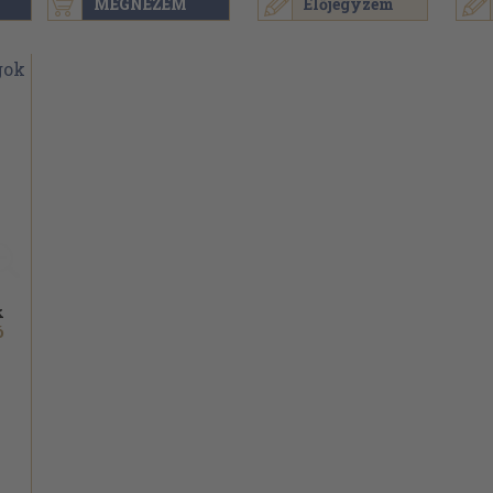
MEGNÉZEM
Előjegyzem
k
ó