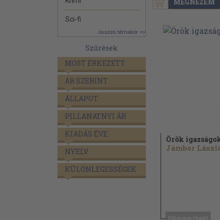
Krimi
MEGNÉZEM
Sci-fi
összes témakör >>
Szűrések
MOST ÉRKEZETT
ÁR SZERINT
ÁLLAPOT
PILLANATNYI ÁR
KIADÁS ÉVE
Örök igazságo
Jámbor Lászl
NYELV
KÜLÖNLEGESSÉGEK
Előjegyezhető