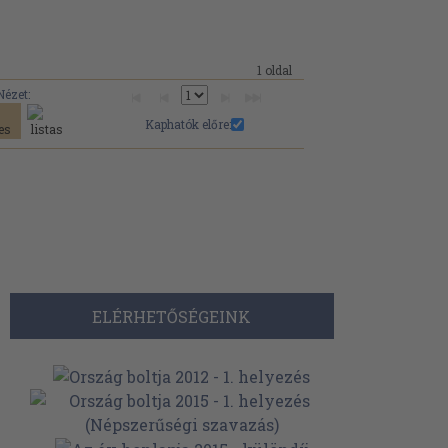
1 oldal
Nézet:
Kaphatók előre:
ELÉRHETŐSÉGEINK