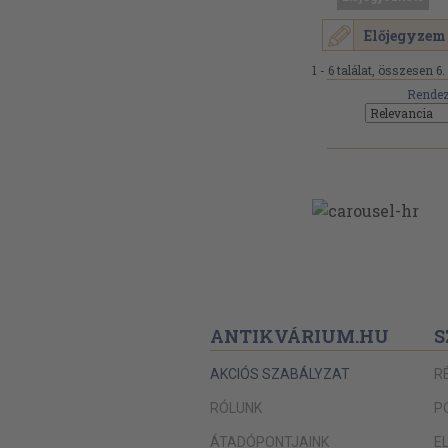
Előjegyzem
1 - 6 találat, összesen 6.
Rendez
ANTIKVÁRIUM.HU
S
AKCIÓS SZABÁLYZAT
R
RÓLUNK
P
ÁTADÓPONTJAINK
E