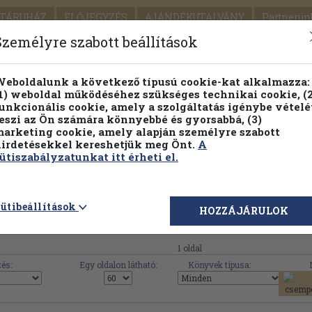
TÁRUHÁZ
ELŐJEGYZÉS
AJÁNDÉKUTALVÁNY
Partnerün
SZÁLLÍTÁS
SEGÍTSÉG
Személyre szabott beállítások
1.
Részletes kereső
Témaköri fa
eboldalunk a következő típusú cookie-kat alkalmazza:
1) weboldal működéséhez szükséges technikai cookie, (2
KIADV
unkcionális cookie, amely a szolgáltatás igénybe vételé
LEGNA
eszi az Ön számára könnyebbé és gyorsabbá, (3)
arketing cookie, amely alapján személyre szabott
PILLANATNYI ÁRAINK
FENNTARTHATÓ OLVASMÁN
irdetésekkel kereshetjük meg Önt.
A
ütiszabályzatunkat itt érheti el.
ő el az Antikváriumban a(z) 'Kis Könyvtár A Katholikus
ütibeállítások
HOZZÁJÁRULOK
1 oldal
és:
Egy oldalon látható:
Könyvek típusa: