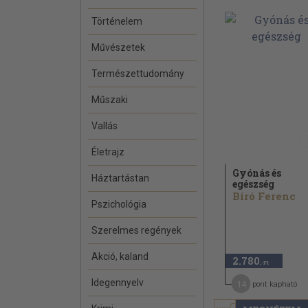
Történelem
Művészetek
Természettudomány
Műszaki
Vallás
Életrajz
Gyónás és
Háztartástan
egészség
Bíró Ferenc
Pszichológia
Szerelmes regények
Akció, kaland
2.780
,-Ft
Idegennyelv
14
pont kapható