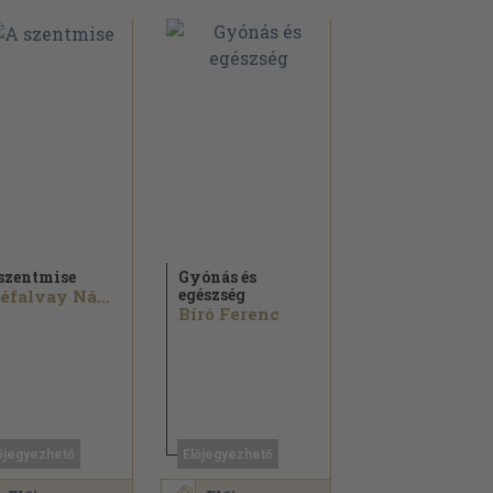
szentmise
Gyónás és
egészség
Cséfalvay Nándor
Bíró Ferenc
őjegyezhető
Előjegyezhető