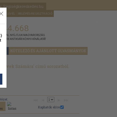
k: Régiségkereskedés.hu
A kosaram
HÍRLEVÉL
BELÉPÉS/REGISZTRÁCIÓ
MÉG
0
5000
Ft
144.668
)
ÁNNYAL NYÚJTJUK MAGYARORSZÁG
t
GYOBB ANTIKVÁR KÖNYV-KÍNÁLATÁT
YOK
KÖTELEZŐ ÉS AJÁNLOTT OLVASMÁNYOK
 Hívek Számára' című sorozatból.
Nézet:
Kaphatók előre: