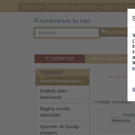
ÉRTESÍTŐ
FIZESSEN
KÖNYVVEL!
AUKCIÓ
PON
W
(
f
t
m
ÚJ KÖNYVEK
MOST ÉRKEZETT
h
s
TÉMAKÖR
6 mű érhet
Kiemelt témaköreink
S
Dedikált, aláírt
kiadványok
1-6 találat, összesen 6.
Regény, novella,
Rendez
elbeszélés
Gyermek- és ifjúsági
irodalom