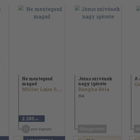
Ne mentegesd
Jézus szívének
A 
magad
nagy igérete
Müller Lajos S. J
Bangha Béla
1914
2.280
,-Ft
11
Előjegyezhető
El
pont kapható