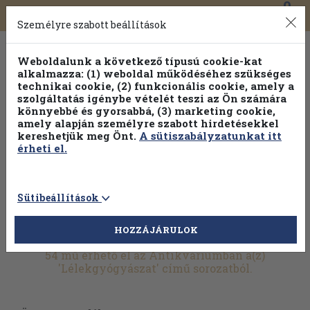
0
Toggle
Főmenü
Könyveink
navigation
Személyre szabott beállítások
Weboldalunk a következő típusú cookie-kat
alkalmazza: (1) weboldal működéséhez szükséges
technikai cookie, (2) funkcionális cookie, amely a
szolgáltatás igénybe vételét teszi az Ön számára
könnyebbé és gyorsabbá, (3) marketing cookie,
amely alapján személyre szabott hirdetésekkel
kereshetjük meg Önt.
A sütiszabályzatunkat itt
érheti el.
Sütibeállítások
HOZZÁJÁRULOK
További szűrők
54 mű érhető el az Antikváriumban a(z)
'Lélekgyógyászat' című sorozatból.