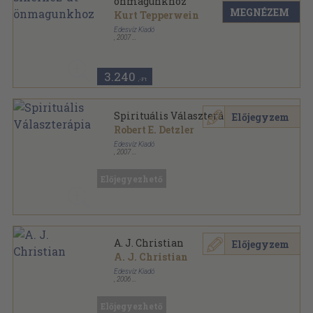
önmagunkhoz
MEGNÉZEM
Kurt Tepperwein
Édesvíz Kiadó
,
2007
Fűzött kemény papírkötés
,
152
oldal
Lélekgyógyászat sorozat
3.240
,-Ft
Spirituális Választerápia
Előjegyzem
Robert E. Detzler
Édesvíz Kiadó
,
2007
Fűzött kemény papírkötés
,
244
oldal
Lélekgyógyászat sorozat
Előjegyezhető
A. J. Christian
Előjegyzem
A. J. Christian
Édesvíz Kiadó
,
2006
Fűzött kemény papírkötés
,
261
oldal
Lélekgyógyászat sorozat
Előjegyezhető