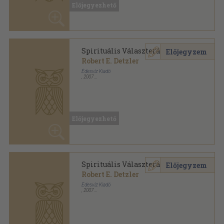
Előjegyezhető
Spirituális Választerápia
Előjegyzem
Robert E. Detzler
Édesvíz Kiadó
,
2007
Fűzött kemény papírkötés
,
244
oldal
Lélekgyógyászat sorozat
Előjegyezhető
Spirituális Választerápia
Előjegyzem
Robert E. Detzler
Édesvíz Kiadó
,
2007
Fűzött kemény papírkötés
,
244
oldal
Lélekgyógyászat sorozat