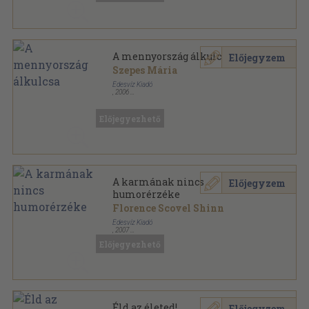
A mennyország álkulcsa
Előjegyzem
Szepes Mária
Édesvíz Kiadó
,
2006
Fűzött kemény papírkötés
,
193
oldal
Lélekgyógyászat sorozat
Előjegyezhető
A karmának nincs
Előjegyzem
humorérzéke
Florence Scovel Shinn
Édesvíz Kiadó
,
2007
Fűzött kemény papírkötés
,
111
oldal
Előjegyezhető
Lélekgyógyászat sorozat
Éld az életed!
Előjegyzem