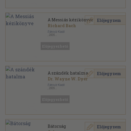
A Messiás kézikönyve
Előjegyzem
Richard Bach
Édesvíz Kiadó
,
2005
Ragasztott papírkötés
,
216
oldal
Lélekgyógyászat sorozat
Előjegyezhető
A szándék hatalma
Előjegyzem
Dr. Wayne W. Dyer
Édesvíz Kiadó
,
2005
Ragasztott papírkötés
,
287
oldal
Lélekgyógyászat sorozat
Előjegyezhető
Bátorság
Előjegyzem