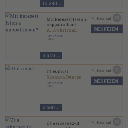
10.280
,-Ft
28
Kapható pont:
Mit keresett Isten a
nappalimban?
MEGNÉZEM
A. J. Christian
Édesvíz Kiadó
,
2004
Fűzött kemény papírkötés
,
300
oldal
Lélekgyógyászat sorozat
3.540
,-Ft
21
Kapható pont:
Itt és most
Shannon Duncan
MEGNÉZEM
Édesvíz Kiadó
,
2005
Ragasztott papírkötés
,
118
oldal
Lélekgyógyászat sorozat
2.580
,-Ft
26
Kapható pont:
Út a sikerhez-út