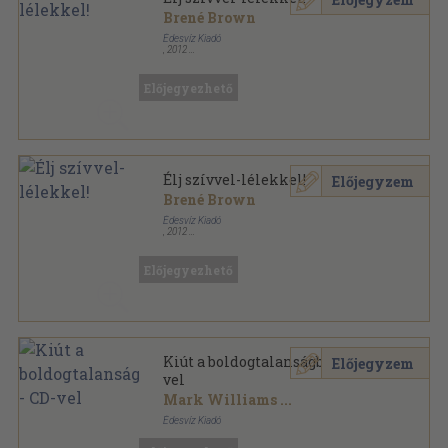
Brené Brown
Édesvíz Kiadó
,
2012
Fűzött kemény papírkötés
,
196
oldal
Lélekgyógyászat sorozat
Előjegyezhető
Élj szívvel-lélekkel!
Előjegyzem
Brené Brown
Édesvíz Kiadó
,
2012
Fűzött kemény papírkötés
,
196
oldal
Lélekgyógyászat sorozat
Előjegyezhető
Kiút a boldogtalanságból - CD-
Előjegyzem
vel
Mark Williams
...
Édesvíz Kiadó
Fűzött kemény papírkötés
,
335
oldal