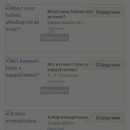
Miért nem tudom abbahagyni
Előjegyzem
az evést?
Debbie Danowski
...
Édesvíz Kiadó
,
2007
Fűzött kemény papírkötés
,
313
oldal
Előjegyezhető
Lélekgyógyászat sorozat
Mit keresett Isten a
Előjegyzem
nappalimban?
A. J. Christian
Édesvíz Kiadó
Fűzött kemény papírkötés
,
300
oldal
Előjegyezhető
Lélekgyógyászat sorozat
A fény evangéliuma
Előjegyzem
Szepes Mária
Édesvíz Kiadó