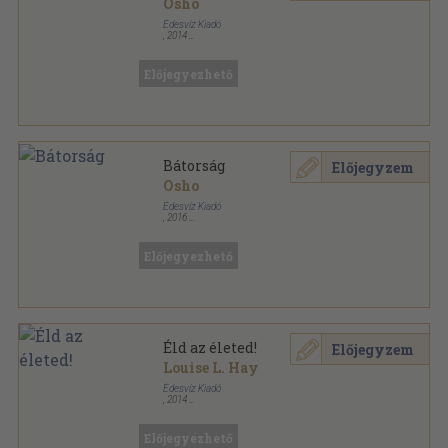
Osho
Édesvíz Kiadó
,
2014
Ragasztott papírkötés
,
209
oldal
Lélekgyógyászat sorozat
Előjegyezhető
Bátorság
Előjegyzem
Osho
Édesvíz Kiadó
,
2016
Ragasztott papírkötés
,
209
oldal
Lélekgyógyászat sorozat
Előjegyezhető
Éld az életed!
Előjegyzem
Louise L. Hay
Édesvíz Kiadó
,
2014
Ragasztott kemény papírkötés
,
259
oldal
Lélekgyógyászat sorozat
Előjegyezhető