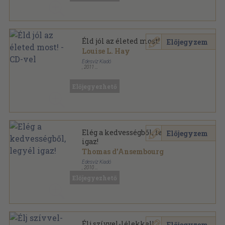
Éld jól az életed most! - CD-vel
Előjegyzem
Louise L. Hay
Édesvíz Kiadó
,
2011
Fűzött keménykötés
,
118
oldal
Lélekgyógyászat sorozat
Előjegyezhető
Elég a kedvességből, legyél
Előjegyzem
igaz!
Thomas d'Ansembourg
Édesvíz Kiadó
,
2010
Fűzött kemény papírkötés
,
282
oldal
Előjegyezhető
Lélekgyógyászat sorozat
Élj szívvel-lélekkel!
Előjegyzem