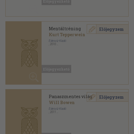
Előjegyezhető
Lélekgyógyászat sorozat
Mentáltréning
Előjegyzem
Kurt Tepperwein
Édesvíz Kiadó
,
2010
Fűzött kemény papírkötés
,
166
oldal
Lélekgyógyászat sorozat
Előjegyezhető
Panaszmentes világ
Előjegyzem
Will Bowen
Édesvíz Kiadó
,
2011
Fűzött kemény papírkötés
,
191
oldal
Lélekgyógyászat sorozat