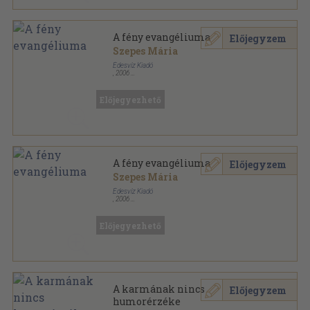
A fény evangéliuma
Előjegyzem
Szepes Mária
Édesvíz Kiadó
,
2006
Fűzött kemény papírkötés
,
202
oldal
Lélekgyógyászat sorozat
Előjegyezhető
A fény evangéliuma
Előjegyzem
Szepes Mária
Édesvíz Kiadó
,
2006
Fűzött kemény papírkötés
,
202
oldal
Lélekgyógyászat sorozat
Előjegyezhető
A karmának nincs
Előjegyzem
humorérzéke