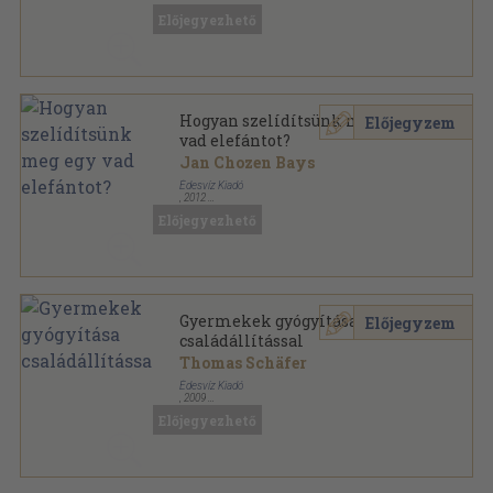
Lélekgyógyászat sorozat
Előjegyezhető
Hogyan szelídítsünk meg egy
Előjegyzem
vad elefántot?
Jan Chozen Bays
Édesvíz Kiadó
,
2012
Ragasztott papírkötés
,
228
oldal
Előjegyezhető
Lélekgyógyászat sorozat
Gyermekek gyógyítása
Előjegyzem
családállítással
Thomas Schäfer
Édesvíz Kiadó
,
2009
Fűzött kemény papírkötés
,
205
oldal
Előjegyezhető
Lélekgyógyászat sorozat