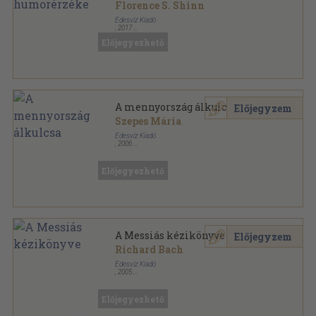
Florence S. Shinn
Édesvíz Kiadó
,
2017
Fűzött kemény papírkötés
,
163
oldal
Előjegyezhető
Lélekgyógyászat sorozat
A mennyország álkulcsa
Előjegyzem
Szepes Mária
Édesvíz Kiadó
,
2006
Fűzött kemény papírkötés
,
193
oldal
Lélekgyógyászat sorozat
Előjegyezhető
A Messiás kézikönyve
Előjegyzem
Richard Bach
Édesvíz Kiadó
,
2005
Ragasztott papírkötés
,
216
oldal
Lélekgyógyászat sorozat
Előjegyezhető