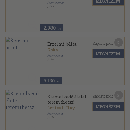
MEGNÉZEM
Édesvíz Kiadó
,
2009
Fűzött kemény papírkötés
,
252
oldal
Lélekgyógyászat sorozat
2.980
,-Ft
31
Kapható pont:
Érzelmi jóllét
Osho
MEGNÉZEM
Édesvíz Kiadó
,
2007
Fűzött kemény papírkötés
,
291
oldal
Lélekgyógyászat sorozat
6.150
,-Ft
51
Kapható pont:
Kiemelkedő életet
teremthetsz!
MEGNÉZEM
Louise L. Hay
...
Édesvíz Kiadó
,
2012
Ragasztott papírkötés
,
178
oldal
Lélekgyógyászat sorozat