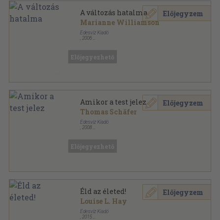
A változás hatalma
Előjegyzem
Marianne Williamson
Édesvíz Kiadó
,
2006
Ragasztott papírkötés
,
260
oldal
Lélekgyógyászat sorozat
Előjegyezhető
Amikor a test jelez
Előjegyzem
Thomas Schäfer
Édesvíz Kiadó
,
2008
Fűzött kemény papírkötés
,
187
oldal
Lélekgyógyászat sorozat
Előjegyezhető
Éld az életed!
Előjegyzem
Louise L. Hay
Édesvíz Kiadó
,
2015