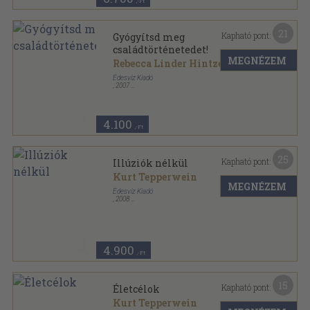
,-Ft
21
Kapható pont:
Gyógyítsd meg
családtörténetedet!
MEGNÉZEM
Rebecca Linder Hintze
Édesvíz Kiadó
,
2007
Fűzött kemény papírkötés
,
173
oldal
Lélekgyógyászat sorozat
4.100
,-Ft
25
Kapható pont:
Illúziók nélkül
Kurt Tepperwein
MEGNÉZEM
Édesvíz Kiadó
,
2008
Fűzött kemény papírkötés
,
195
oldal
Lélekgyógyászat sorozat
4.900
,-Ft
15
Kapható pont:
Életcélok
Kurt Tepperwein