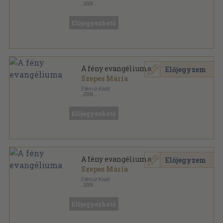
,
2006
Fűzött kemény papírkötés
,
202
oldal
Lélekgyógyászat sorozat
Előjegyezhető
A fény evangéliuma
Előjegyzem
Szepes Mária
Édesvíz Kiadó
,
2006
Fűzött kemény papírkötés
,
202
oldal
Lélekgyógyászat sorozat
Előjegyezhető
A fény evangéliuma
Előjegyzem
Szepes Mária
Édesvíz Kiadó
,
2006
Fűzött kemény papírkötés
,
202
oldal
Lélekgyógyászat sorozat
Előjegyezhető