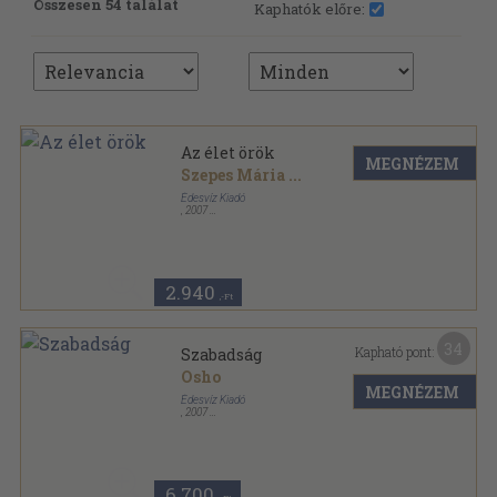
Összesen 54 találat
Kaphatók előre:
Az élet örök
MEGNÉZEM
Szepes Mária
...
Édesvíz Kiadó
,
2007
Fűzött kemény papírkötés
,
282
oldal
Lélekgyógyászat sorozat
2.940
,-Ft
34
Kapható pont:
Szabadság
Osho
MEGNÉZEM
Édesvíz Kiadó
,
2007
Ragasztott papírkötés
,
190
oldal
Lélekgyógyászat sorozat
6.700