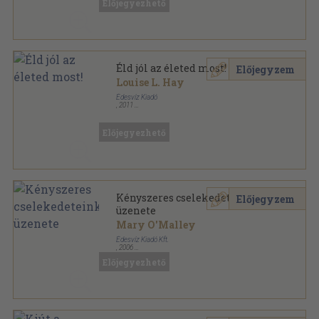
Előjegyezhető
Éld jól az életed most!
Előjegyzem
Louise L. Hay
Édesvíz Kiadó
,
2011
Fűzött keménykötés
,
118
oldal
Lélekgyógyászat sorozat
Előjegyezhető
Kényszeres cselekedeteink
Előjegyzem
üzenete
Mary O'Malley
Édesvíz Kiadó Kft.
,
2006
Ragasztott papírkötés
,
380
oldal
Előjegyezhető
Lélekgyógyászat sorozat