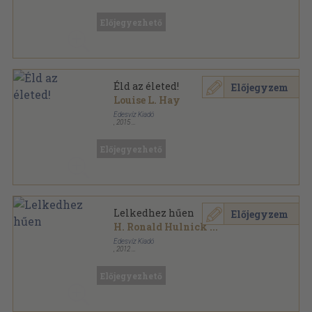
Fűzött kemény papírkötés
,
259
oldal
Lélekgyógyászat sorozat
Előjegyezhető
Éld az életed!
Előjegyzem
Louise L. Hay
Édesvíz Kiadó
,
2015
Ragasztott kemény papírkötés
,
259
oldal
Lélekgyógyászat sorozat
Előjegyezhető
Lelkedhez hűen
Előjegyzem
H. Ronald Hulnick
...
Édesvíz Kiadó
,
2012
Ragasztott kemény papírkötés
,
260
oldal
Lélekgyógyászat sorozat
Előjegyezhető