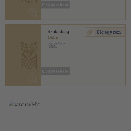
Előjegyezhető
Szabadság
Előjegyzem
Osho
Édesvíz Kiadó
,
2015
Ragasztott papírkötés
,
190
oldal
Lélekgyógyászat sorozat
Előjegyezhető