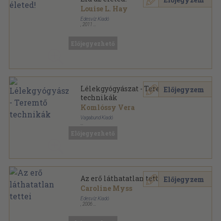
Louise L. Hay
Édesvíz Kiadó
,
2011
Fűzött kemény papírkötés
,
259
oldal
Lélekgyógyászat sorozat
Előjegyezhető
Lélekgyógyászat - Teremtő
Előjegyzem
technikák
Komlóssy Vera
Vagabund Kiadó
Ragasztott papírkötés
,
201
oldal
Előjegyezhető
Lélekgyógyászat sorozat
Az erő láthatatlan tettei
Előjegyzem
Caroline Myss
Édesvíz Kiadó
,
2006
Ragasztott papírkötés
,
260
oldal
Lélekgyógyászat sorozat