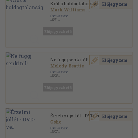
Kiút a boldogtalanságból
Előjegyzem
Mark Williams
...
Édesvíz Kiadó
,
2011
Fűzött kemény papírkötés
,
335
oldal
Lélekgyógyászat sorozat
Előjegyezhető
Ne függj senkitől!
Előjegyzem
Melody Beattie
Édesvíz Kiadó
,
2008
Fűzött kemény papírkötés
,
277
oldal
Lélekgyógyászat sorozat
Előjegyezhető
Érzelmi jóllét - DVD-vel
Előjegyzem
Osho
Édesvíz Kiadó
,
2007
Fűzött kemény papírkötés
,
291
oldal