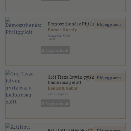
Démoszthenész Philippikái
Előjegyzem
Borsos Károly
Magyar Ház Kiadó
,
2000
Ragasztott papírkötés
,
106
oldal
Magyar Ház Könyvek sorozat
Előjegyezhető
Gróf Tisza István gyilkosai a
Előjegyzem
hadbíróság előtt
Bencsik Gábor
Kard és Jogar Kft.
Ragasztott papírkötés
,
395
oldal
Előjegyezhető
Magyar Ház Könyvek sorozat
Kitiltott családok - CD-vel
Előjegyzem