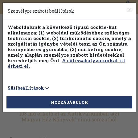
0
Toggle
Főmenü
Könyveink
navigation
Személyre szabott beállítások
Weboldalunk a következő típusú cookie-kat
alkalmazza: (1) weboldal működéséhez szükséges
technikai cookie, (2) funkcionális cookie, amely a
szolgáltatás igénybe vételét teszi az Ön számára
könnyebbé és gyorsabbá, (3) marketing cookie,
Válogasson több mint 30 000 kötet közül
amely alapján személyre szabott hirdetésekkel
Hobbi témakörökben
20% kedvezménnyel!
kereshetjük meg Önt.
A sütiszabályzatunkat itt
érheti el.
Sütibeállítások
HOZZÁJÁRULOK
További szűrők
103 mű érhető el az Antikváriumban a(z)
'Magyar Ház Könyvek' című sorozatból.