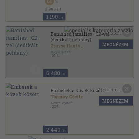
60
Magyar Ház Könyvek sorozat
2.980 Ft
1.190
,-Ft
32
Kapható pont:
Banished families - CD-vel
(dedikált példány)
MEGNÉZEM
Zsuzsa Hantó
...
Magyar Ház Kft.
,
2011
Fűzött kemény papírkötés
,
408
oldal
Magyar Ház Könyvek sorozat
6.480
,-Ft
20
Kapható pont:
Emberek a kövek között
Tormay Cécile
MEGNÉZEM
Kard és Jogar Kft.
,
2001
Fűzött kemény papírkötés
,
169
oldal
Magyar Ház Könyvek sorozat
2.440
,-Ft