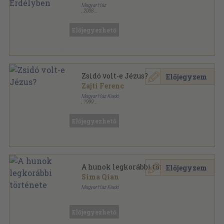
Magyar Ház
,
2008
Ragasztott papírkötés
,
256
oldal
Magyar Ház Könyvek sorozat
Előjegyezhető
Zsidó volt-e Jézus?
Előjegyzem
Zajti Ferenc
Magyar Ház Kiadó
,
1999
Ragasztott papírkötés
,
432
oldal
Magyar Ház Könyvek sorozat
Előjegyezhető
A hunok legkorábbi története
Előjegyzem
Sima Qian
Magyar Ház Kiadó
Fűzött kemény papírkötés
,
123
oldal
Magyar Ház Könyvek sorozat
Előjegyezhető