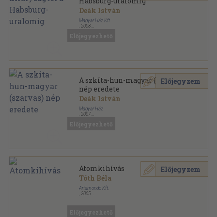
Habsburg-uralomig
Deák István
Magyar Ház Kft.
,
2008
Ragasztott papírkötés
,
396
oldal
Előjegyezhető
Magyar Ház Könyvek sorozat
A szkíta-hun-magyar (szarvas)
Előjegyzem
nép eredete
Deák István
Magyar Ház
,
2007
Ragasztott papírkötés
,
423
oldal
Előjegyezhető
Magyar Ház Könyvek sorozat
Atomkihívás
Előjegyzem
Tóth Béla
Artamondo Kft.
,
2005
Ragasztott papírkötés
,
381
oldal
Magyar Ház Könyvek sorozat
Előjegyezhető