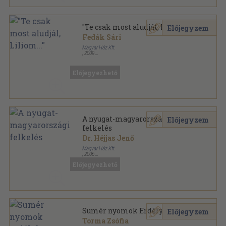
"Te csak most aludjál, Liliom..."
Előjegyzem
Fedák Sári
Magyar Ház Kft.
,
2009
Fűzött kemény papírkötés
,
623
oldal
Magyar Ház Könyvek sorozat
Előjegyezhető
A nyugat-magyarországi
Előjegyzem
felkelés
Dr. Héjjas Jenő
Magyar Ház Kft.
,
2006
Ragasztott papírkötés
,
109
oldal
Előjegyezhető
Magyar Ház Könyvek sorozat
Sumér nyomok Erdélyben
Előjegyzem
Torma Zsófia