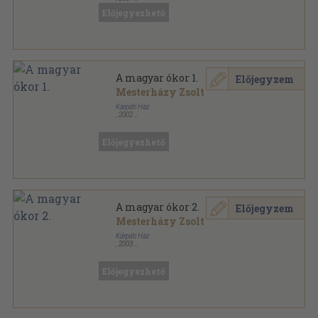
Ragasztott papírkötés
,
87
oldal
Előjegyezhető
Magyar Ház Könyvek sorozat
A magyar ókor 1.
Előjegyzem
Mesterházy Zsolt
Kárpáti Ház
,
2002
Fűzött kemény papírkötés
,
448
oldal
Magyar Ház Könyvek sorozat
Előjegyezhető
A magyar ókor 2.
Előjegyzem
Mesterházy Zsolt
Kárpáti Ház
,
2003
Fűzött kemény papírkötés
,
571
oldal
Magyar Ház Könyvek sorozat
Előjegyezhető