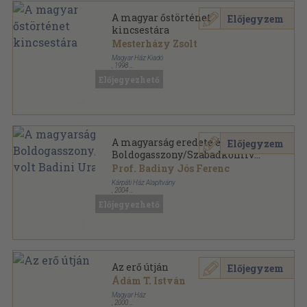
A magyar őstörténet
Előjegyzem
kincsestára
Mesterházy Zsolt
Magyar Ház Kiadó
,
1998
Fűzött kemény papírkötés
,
344
oldal
Előjegyezhető
Magyar Ház Könyvek sorozat
A magyarság eredete és a
Előjegyzem
Boldogasszony/Szabadkőmíves
volt Badini Uram
Prof. Badiny Jós Ferenc
Kárpáti Ház Alapítvány
,
2004
Ragasztott papírkötés
,
139
oldal
Előjegyezhető
Magyar Ház Könyvek sorozat
Az erő útján
Előjegyzem
Ádám T. István
Magyar Ház
,
2000