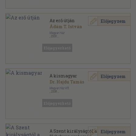
Az erő útján
Előjegyzem
Ádám T. István
Magyar Ház
,
2000
Ragasztott papírkötés
,
361
oldal
Magyar Ház Könyvek sorozat
Előjegyezhető
A kismagyar
Előjegyzem
Dr. Hajdu Tamás
Magyar Ház Kft.
,
2008
Fűzött kemény papírkötés
,
325
oldal
Magyar Ház Könyvek sorozat
Előjegyezhető
A Szent királyságtól a
Előjegyzem