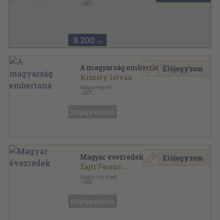
,
2007
Ragasztott papírkötés
,
80
oldal
Magyar Ház Könyvek sorozat
8.200
,-Ft
A magyarság embertana
Előjegyzem
Kiszely István
Magyar Ház Kft.
,
2007
Fűzött keménykötés
,
522
oldal
Magyar Ház Könyvek sorozat
Előjegyezhető
Magyar évezredek
Előjegyzem
Zajti Ferenc
...
Magyar Ház Kiadó
,
1999
Ragasztott papírkötés
,
162
oldal
Magyar Ház Könyvek sorozat
Előjegyezhető