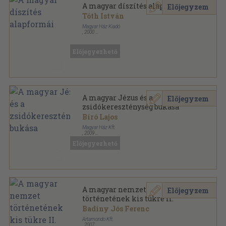
A magyar díszítés alapformái
Előjegyzem
Tóth István
Magyar Ház Kiadó
,
2000
Ragasztott papírkötés
,
223
oldal
Magyar Ház Könyvek sorozat
Előjegyezhető
A magyar Jézus és a
Előjegyzem
zsidókereszténység bukása
Bíró Lajos
Magyar Ház Kft.
,
2009
Ragasztott papírkötés
,
300
oldal
Előjegyezhető
Magyar Ház Könyvek sorozat
A magyar nemzet
Előjegyzem
történetének kis tükre II.
Badiny Jós Ferenc
Artamondo Kft.
,
2007