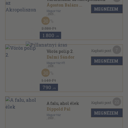
Ágoston Balázs
...
MEGNÉZEM
Magyar Ház
,
2005
Ragasztott papírkötés
,
288
oldal
30
Magyar Ház Könyvek sorozat
2.580 Ft
1.800
,-Ft
7
Kapható pont:
Vörös polip 2.
Dalmi Sándor
MEGNÉZEM
Magyar Ház Kft.
,
2006
Ragasztott papírkötés
,
127
oldal
30
Magyar Ház Könyvek sorozat
1.140 Ft
790
,-Ft
22
Kapható pont:
A falu, ahol élek
Dippold Pál
MEGNÉZEM
Magyar Ház
,
2000
Fűzött kemény papírkötés
,
363
oldal
Magyar Ház Könyvek sorozat