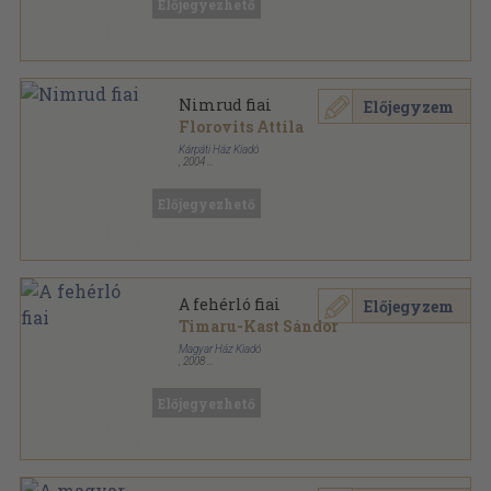
Előjegyezhető
Magyar Ház Könyvek sorozat
Nimrud fiai
Előjegyzem
Florovits Attila
Kárpáti Ház Kiadó
,
2004
Ragasztott papírkötés
,
223
oldal
Magyar Ház Könyvek sorozat
Előjegyezhető
A fehérló fiai
Előjegyzem
Timaru-Kast Sándor
Magyar Ház Kiadó
,
2008
Fűzött kemény papírkötés
,
320
oldal
Magyar Ház Könyvek sorozat
Előjegyezhető