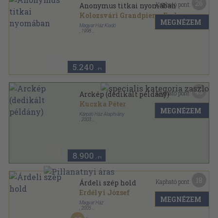
26
Kapható pont:
Anonymus titkai nyomában
Kolozsvári Grandpierre Endre
MEGNÉZEM
Magyar Ház Kiadó
,
1998
Ragasztott papírkötés
,
131
oldal
Magyar Ház Könyvek sorozat
5.240
,-Ft
45
Kapható pont:
Arckép (dedikált példány)
Kuczka Péter
MEGNÉZEM
Kárpáti Ház Alapítvány
,
2003
Ragasztott papírkötés
,
477
oldal
Magyar Ház Könyvek sorozat
8.900
,-Ft
18
Kapható pont:
Árdeli szép hold
Erdélyi József
MEGNÉZEM
Magyar Ház
,
2005
Ragasztott papírkötés
,
203
oldal