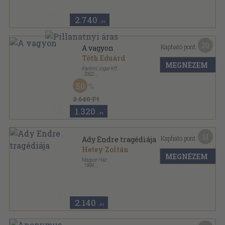
2.740
,-Ft
20
Kapható pont:
A vagyon
Tóth Eduárd
MEGNÉZEM
Kard és Jogar Kft.
,
2002
Ragasztott papírkötés
,
224
oldal
50
Magyar Ház Könyvek sorozat
2.640 Ft
1.320
,-Ft
11
Kapható pont:
Ady Endre tragédiája
Hetey Zoltán
MEGNÉZEM
Magyar Ház
,
1999
Ragasztott papírkötés
,
204
oldal
Magyar Ház Könyvek sorozat
2.140
,-Ft