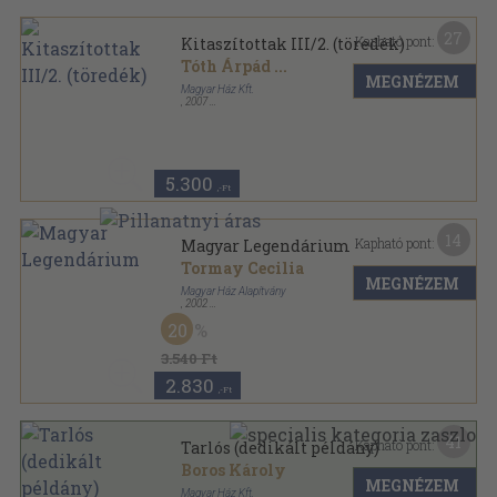
27
Kapható pont:
Kitaszítottak III/2. (töredék)
Tóth Árpád
...
MEGNÉZEM
Magyar Ház Kft.
,
2007
Fűzött kemény papírkötés
,
528
oldal
Magyar Ház Könyvek sorozat
5.300
,-Ft
14
Kapható pont:
Magyar Legendárium
Tormay Cecilia
MEGNÉZEM
Magyar Ház Alapítvány
,
2002
Fűzött kemény papírkötés
,
187
oldal
20
Magyar Ház Könyvek sorozat
3.540 Ft
2.830
,-Ft
41
Kapható pont:
Tarlós (dedikált példány)
Boros Károly
MEGNÉZEM
Magyar Ház Kft.