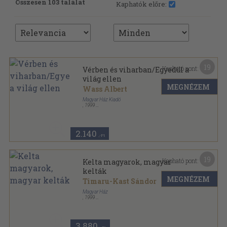
Összesen 103 találat
Kaphatók előre:
19
Kapható pont:
Vérben és viharban/Egyedül a
világ ellen
MEGNÉZEM
Wass Albert
Magyar Ház Kiadó
,
1999
Ragasztott papírkötés
,
247
oldal
Magyar Ház Könyvek sorozat
2.140
,-Ft
19
Kapható pont:
Kelta magyarok, magyar
kelták
MEGNÉZEM
Timaru-Kast Sándor
Magyar Ház
,
1999
Fűzött kemény papírkötés
,
273
oldal
Magyar Ház Könyvek sorozat
3.880