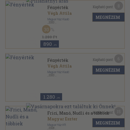
8
Kapható pont:
Fényérték
Végh Attila
MEGNÉZEM
Magyar Ház Kiadó
,
2000
Ragasztott papírkötés
,
163
oldal
30
Magyar Ház Könyvek sorozat
1.280 Ft
890
,-Ft
6
Kapható pont:
Fényérték
Végh Attila
MEGNÉZEM
Magyar Ház Kiadó
,
2000
Ragasztott papírkötés
,
163
oldal
Magyar Ház Könyvek sorozat
1.280
,-Ft
15
Kapható pont:
Frici, Manó, Nudli és a többiek
Magyar Eszter
MEGNÉZEM
Magyar Ház Kft.
,
2008