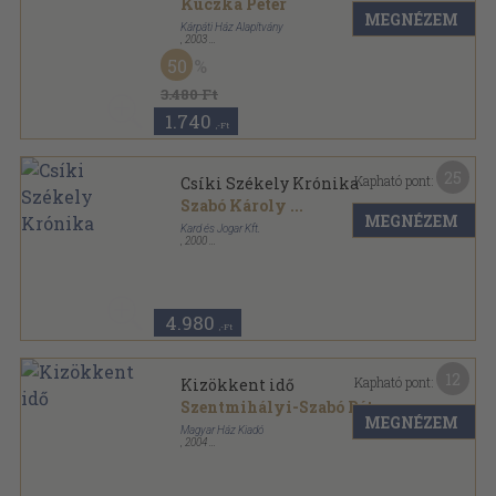
Kuczka Péter
MEGNÉZEM
Kárpáti Ház Alapítvány
,
2003
Ragasztott papírkötés
,
477
oldal
50
Magyar Ház Könyvek sorozat
3.480 Ft
1.740
,-Ft
25
Kapható pont:
Csíki Székely Krónika
Szabó Károly
...
MEGNÉZEM
Kard és Jogar Kft.
,
2000
Ragasztott papírkötés
,
280
oldal
Magyar Ház Könyvek sorozat
4.980
,-Ft
12
Kapható pont:
Kizökkent idő
Szentmihályi-Szabó Péter
MEGNÉZEM
Magyar Ház Kiadó
,
2004
Ragasztott papírkötés
,
168
oldal
Magyar Ház Könyvek sorozat