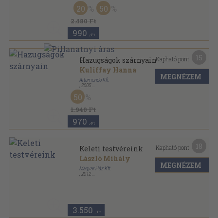
Ragasztott papírkötés
,
116
oldal
20
50
Magyar Ház Könyvek sorozat
2.480 Ft
990
,-Ft
15
Kapható pont:
Hazugságok szárnyain
Kuliffay Hanna
MEGNÉZEM
Artamondo Kft.
,
2005
Ragasztott papírkötés
,
161
oldal
50
Magyar Ház Könyvek sorozat
1.940 Ft
970
,-Ft
18
Kapható pont:
Keleti testvéreink
László Mihály
MEGNÉZEM
Magyar Ház Kft.
,
2012
Ragasztott papírkötés
,
80
oldal
Magyar Ház Könyvek sorozat
3.550
,-Ft