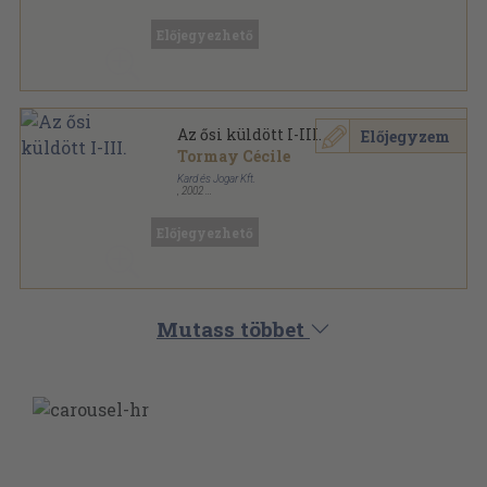
Ragasztott papírkötés
,
361
oldal
Magyar Ház Könyvek sorozat
Előjegyezhető
Az ősi küldött I-III.
Előjegyzem
Tormay Cécile
Kard és Jogar Kft.
,
2002
Fűzött kemény papírkötés
,
935
oldal
Magyar Ház Könyvek sorozat
Előjegyezhető
Mutass többet