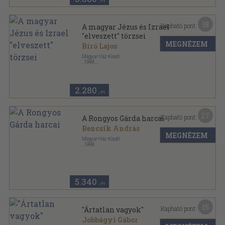
,-Ft
18
Kapható pont:
A magyar Jézus és Izrael
"elveszett" törzsei
MEGNÉZEM
Bíró Lajos
Magyar Ház Kiadó
,
1999
Ragasztott papírkötés
,
153
oldal
Magyar Ház Könyvek sorozat
2.280
,-Ft
27
Kapható pont:
A Rongyos Gárda harcai
Bencsik András
MEGNÉZEM
Magyar Ház Kiadó
,
1999
Ragasztott papírkötés
,
322
oldal
Magyar Ház Könyvek sorozat
5.340
,-Ft
15
Kapható pont:
"Ártatlan vagyok"
Jobbágyi Gábor