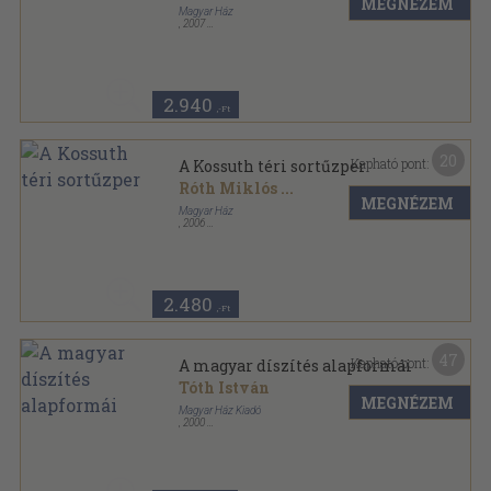
MEGNÉZEM
Magyar Ház
,
2007
Fűzött kemény papírkötés
,
113
oldal
Magyar Ház Könyvek sorozat
2.940
,-Ft
20
Kapható pont:
A Kossuth téri sortűzper
Róth Miklós
...
MEGNÉZEM
Magyar Ház
,
2006
Ragasztott papírkötés
,
253
oldal
Magyar Ház Könyvek sorozat
2.480
,-Ft
47
Kapható pont:
A magyar díszítés alapformái
Tóth István
MEGNÉZEM
Magyar Ház Kiadó
,
2000
Ragasztott papírkötés
,
219
oldal
Magyar Ház Könyvek sorozat