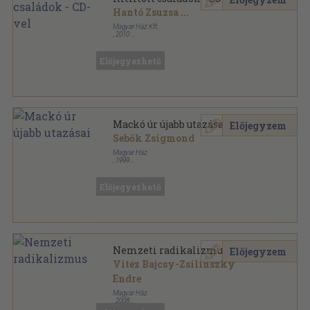
Hantó Zsuzsa
...
Magyar Ház Kft.
,
2010
Fűzött kemény papírkötés
,
484
oldal
Magyar Ház Könyvek sorozat
Előjegyezhető
Mackó úr újabb utazásai
Előjegyzem
Sebők Zsigmond
Magyar Ház
,
1999
Fűzött kemény papírkötés
,
175
oldal
Magyar Ház Könyvek sorozat
Előjegyezhető
Nemzeti radikalizmus
Előjegyzem
Vitéz Bajcsy-Zsilinszky
Endre
Magyar Ház
,
2008
Ragasztott papírkötés
,
249
oldal