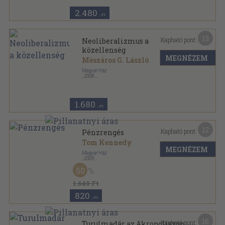
2.480
,-Ft
13
Kapható pont:
Neoliberalizmus a
közellenség
MEGNÉZEM
Mészáros G. László
Magyar Ház
,
2008
Ragasztott papírkötés
,
187
oldal
Magyar Ház Könyvek sorozat
1.680
,-Ft
12
Kapható pont:
Pénzrengés
Tom Kennedy
MEGNÉZEM
Magyar Ház
,
2005
Ragasztott papírkötés
,
134
oldal
50
Magyar Ház Könyvek sorozat
1.640 Ft
820
,-Ft
16
Kapható pont:
Turulmadár az Akropoliszon