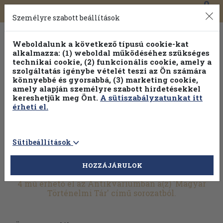
0
Toggle
Főmenü
Könyveink
navigation
Személyre szabott beállítások
Weboldalunk a következő típusú cookie-kat
alkalmazza: (1) weboldal működéséhez szükséges
technikai cookie, (2) funkcionális cookie, amely a
szolgáltatás igénybe vételét teszi az Ön számára
könnyebbé és gyorsabbá, (3) marketing cookie,
amely alapján személyre szabott hirdetésekkel
kereshetjük meg Önt.
A sütiszabályzatunkat itt
érheti el.
Sütibeállítások
HOZZÁJÁRULOK
További szűrők
4 mű érhető el az Antikváriumban a(z) 'Magyar
Történelmi Tár' című sorozatból.