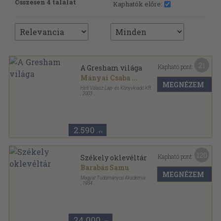
Összesen 4 találat
Kaphatók előre:
21
Kapható pont:
A Gresham világa
Mányai Csaba
...
MEGNÉZEM
Heti Válasz Lap- és Könyvkiadó Kft.
,
2003
Fűzött kemény papírkötés
,
279
oldal
Magyar Történelmi Tár sorozat
2.590
,-Ft
120
Kapható pont:
Székely oklevéltár
Barabás Samu
MEGNÉZEM
Magyar Tudományos Akadémia
,
1934
Könyvkötői vászonkötés
,
490
oldal
Magyar Történelmi Tár sorozat
24.000