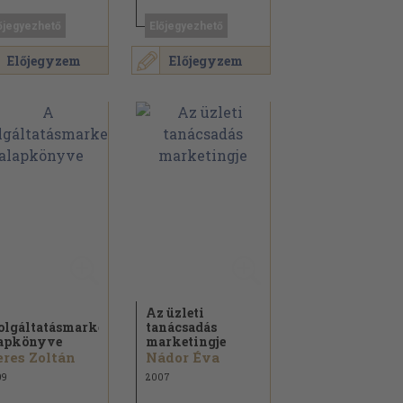
őjegyezhető
Előjegyezhető
Előjegyzem
Előjegyzem
Az üzleti
olgáltatásmarketing
tanácsadás
apkönyve
marketingje
res Zoltán
Nádor Éva
09
2007