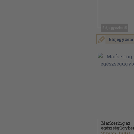
Előjegyezhető
Előjegyzem
Marketing az
egészségügybe
Simon Judit