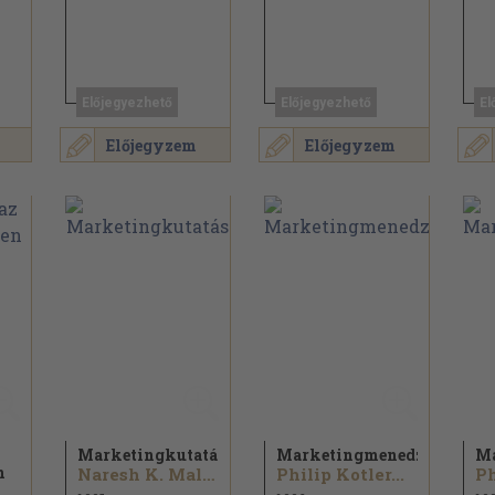
Előjegyezhető
Előjegyezhető
El
Előjegyzem
Előjegyzem
Marketingkutatás
Marketingmenedzsment
Ma
n
Naresh K. Malhotra
Philip Kotler...
Ph