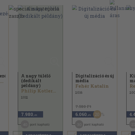
ezés
A nagy túlélő
Digitalizáció és új
Ki
(dedikált
média
ma
William A. Cohen
példány)
Fehér Katalin
Re
Philip Kotler...
2016
20
2012
7.580 Ft
20
7.980
6.060
4.
,-Ft
,-Ft
40
30
2
pont kapható
pont kapható