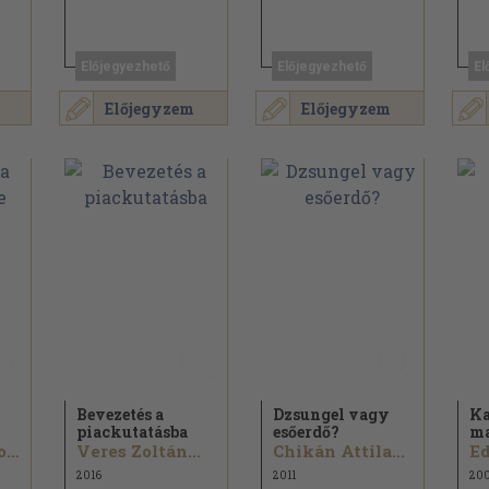
Előjegyezhető
Előjegyezhető
El
Előjegyzem
Előjegyzem
Bevezetés a
Dzsungel vagy
Ka
piackutatásba
esőerdő?
ma
Rekettye Gábor...
Veres Zoltán...
Chikán Attila...
Ed
2016
2011
20