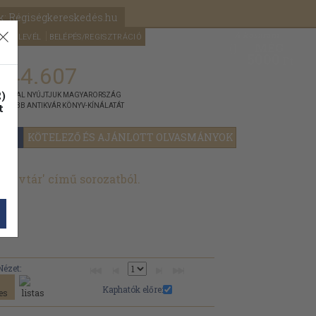
k: Régiségkereskedés.hu
A kosaram
HÍRLEVÉL
BELÉPÉS/REGISZTRÁCIÓ
MÉG
0
5000
Ft
144.607
)
ÁNNYAL NYÚJTJUK MAGYARORSZÁG
t
GYOBB ANTIKVÁR KÖNYV-KÍNÁLATÁT
YOK
KÖTELEZŐ ÉS AJÁNLOTT OLVASMÁNYOK
nyvtár' című sorozatból.
Nézet:
Kaphatók előre: