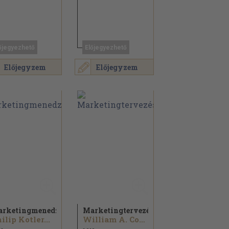
őjegyezhető
Előjegyezhető
Előjegyzem
Előjegyzem
rketingmenedzsment
Marketingtervezés
ilip Kotler...
William A. Cohen