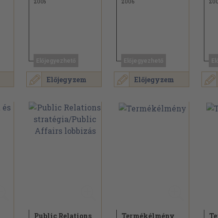
2005
2006
20
Előjegyezhető
Előjegyezhető
El
Előjegyzem
Előjegyzem
Public Relations
Termékélmény
T