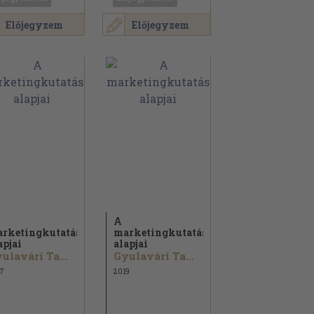
Előjegyzem
Előjegyzem
A
rketingkutatás
marketingkutatás
apjai
alapjai
Gyulavári Tamás...
Gyulavári Tamás...
7
2019