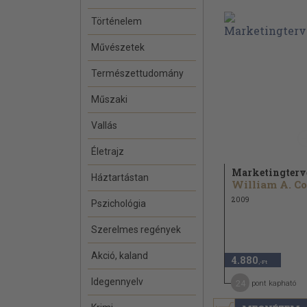
Történelem
Művészetek
Természettudomány
Műszaki
Vallás
Életrajz
Marketingterv
Háztartástan
2009
Pszichológia
Szerelmes regények
Akció, kaland
4.880
,-Ft
Idegennyelv
24
pont kapható