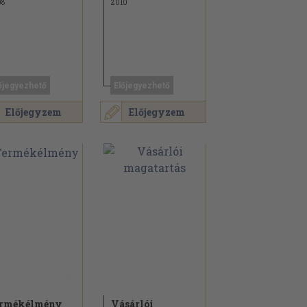
08
2010
őjegyezhető
Előjegyezhető
Előjegyzem
Előjegyzem
ermékélmény
Vásárlói