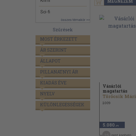
Krimi
MEGNÉZEM
Sci-fi
összes témakör >>
Szűrések
MOST ÉRKEZETT
ÁR SZERINT
ÁLLAPOT
PILLANATNYI ÁR
KIADÁS ÉVE
Vásárlói
magatartás
NYELV
Törőcsik Már
2009
KÜLÖNLEGESSÉGEK
5.080
,-Ft
25
pont kapható