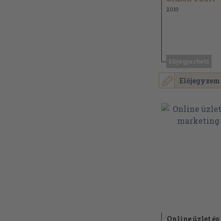
2010
Előjegyezhető
Előjegyzem
Online üzlet és