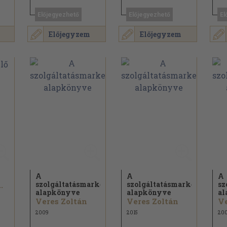
Előjegyezhető
Előjegyezhető
El
Előjegyzem
Előjegyzem
A
A
A
szolgáltatásmarketing
szolgáltatásmarketing
sz
.
alapkönyve
alapkönyve
al
Veres Zoltán
Veres Zoltán
Ve
2009
2015
20