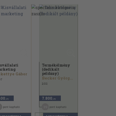
svállalati
Termékélmény
rketing
(dedikált
példány)
kettye Gábor
Becker György...
07
2011
400
7.800
,-Ft
,-Ft
2
39
pont kapható
pont kapható