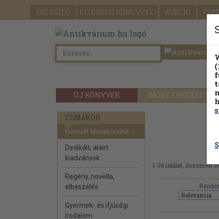
ÉRTESÍTŐ
FIZESSEN
KÖNYVVEL!
AUKCIÓ
PON
W
(
f
t
m
ÚJ KÖNYVEK
MOST ÉRKEZETT
h
s
TÉMAKÖR
36
Kiemelt témaköreink
S
Dedikált, aláírt
kiadványok
1-36 találat, összesen 36
Regény, novella,
Rendez
elbeszélés
Gyermek- és ifjúsági
irodalom