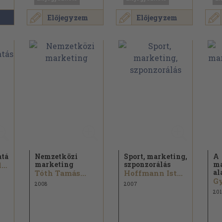
Előjegyzem
Előjegyzem
tás
Nemzetközi
Sport, marketing,
A
marketing
szponzorálás
ma
Naresh K. Malhotra
al
Tóth Tamás...
Hoffmann Istvánné
2008
2007
201