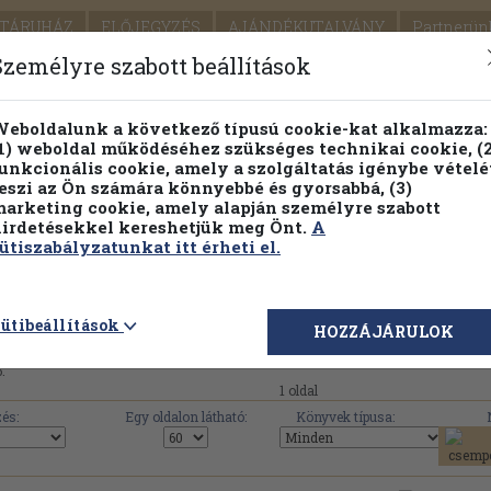
TÁRUHÁZ
ELŐJEGYZÉS
AJÁNDÉKUTALVÁNY
Partnerün
SZÁLLÍTÁS
SEGÍTSÉG
Személyre szabott beállítások
1.
Részletes kereső
Témaköri fa
eboldalunk a következő típusú cookie-kat alkalmazza:
1) weboldal működéséhez szükséges technikai cookie, (2
KIADV
unkcionális cookie, amely a szolgáltatás igénybe vételé
LEGNA
eszi az Ön számára könnyebbé és gyorsabbá, (3)
arketing cookie, amely alapján személyre szabott
PILLANATNYI ÁRAINK
FENNTARTHATÓ OLVASMÁN
irdetésekkel kereshetjük meg Önt.
A
ütiszabályzatunkat itt érheti el.
 mű érhető el az Antikváriumban a(z) 'Marketing szakkö
ütibeállítások
HOZZÁJÁRULOK
.
1 oldal
és:
Egy oldalon látható:
Könyvek típusa: