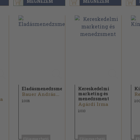
MEGNÉZEM
MEGNÉZEM
Eladásmenedzsment
Kereskedelmi
Kí
marketing és
Bauer András...
menedzsment
ia
2008
20
Agárdi Irma
2010
Előjegyezhető
Előjegyezhető
El