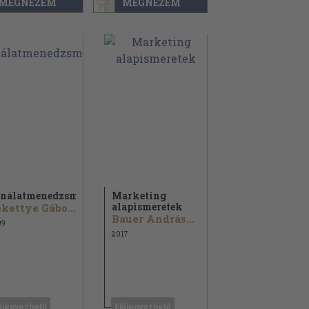
MEGNÉZEM
MEGNÉZEM
nálatmenedzsment
Marketing
alapismeretek
Rekettye Gábor...
Bauer András...
09
2017
őjegyezhető
Előjegyezhető