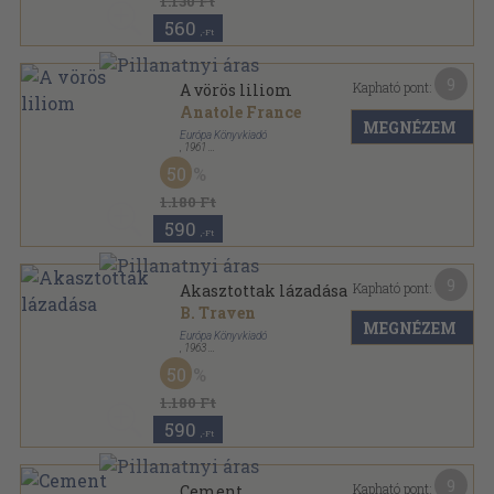
1.130 Ft
560
,-Ft
9
Kapható pont:
A vörös liliom
Anatole France
MEGNÉZEM
Európa Könyvkiadó
,
1961
Vászon
,
256
oldal
50
Milliók könyve sorozat
1.180 Ft
590
,-Ft
9
Kapható pont:
Akasztottak lázadása
B. Traven
MEGNÉZEM
Európa Könyvkiadó
,
1963
Vászon
,
327
oldal
50
Milliók könyve sorozat
1.180 Ft
590
,-Ft
9
Kapható pont:
Cement