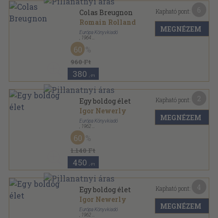
6
Kapható pont:
Colas Breugnon
Romain Rolland
MEGNÉZEM
Európa Könyvkiadó
,
1964
Vászon
,
239
oldal
60
Milliók könyve sorozat
960 Ft
380
,-Ft
2
Kapható pont:
Egy boldog élet
Igor Newerly
MEGNÉZEM
Európa Könyvkiadó
,
1962
Könyvkötői kötés
,
507
oldal
60
Milliók könyve sorozat
1.140 Ft
450
,-Ft
4
Kapható pont:
Egy boldog élet
Igor Newerly
MEGNÉZEM
Európa Könyvkiadó
,
1962