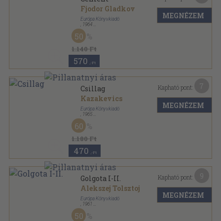
Fjodor Gladkov
MEGNÉZEM
Európa Könyvkiadó
,
1964
Vászon
,
325
oldal
50
Milliók könyve sorozat
1.140 Ft
570
,-Ft
7
Kapható pont:
Csillag
Kazakevics
MEGNÉZEM
Európa Könyvkiadó
,
1965
Vászon
,
387
oldal
60
Milliók könyve sorozat
1.180 Ft
470
,-Ft
9
Kapható pont:
Golgota I-II.
Alekszej Tolsztoj
MEGNÉZEM
Európa Könyvkiadó
,
1961
Vászon
,
1167
oldal
50
Milliók könyve sorozat