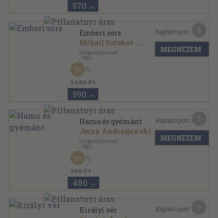
570
,-Ft
9
Kapható pont:
Emberi sors
Mihail Solohov
...
MEGNÉZEM
Európa Könyvkiadó
,
1965
Vászon
,
514
oldal
50
Milliók könyve sorozat
1.180 Ft
590
,-Ft
7
Kapható pont:
Hamu és gyémánt
Jerzy Andrzejewski
MEGNÉZEM
Európa Könyvkiadó
,
1965
Vászon
,
348
oldal
50
Milliók könyve sorozat
960 Ft
480
,-Ft
9
Kapható pont:
Királyi vér