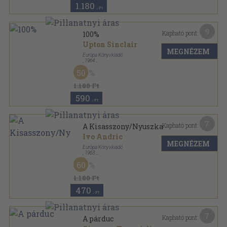
1.180
,-Ft
9
Kapható pont:
100%
Upton Sinclair
MEGNÉZEM
Európa Könyvkiadó
,
1964
Vászon
,
269
oldal
50
Milliók könyve sorozat
1.180 Ft
590
,-Ft
7
Kapható pont:
A Kisasszony/Nyuszka
Ivo Andric
MEGNÉZEM
Európa Könyvkiadó
,
1963
Vászon
,
338
oldal
60
Milliók könyve sorozat
1.180 Ft
470
,-Ft
7
Kapható pont:
A párduc