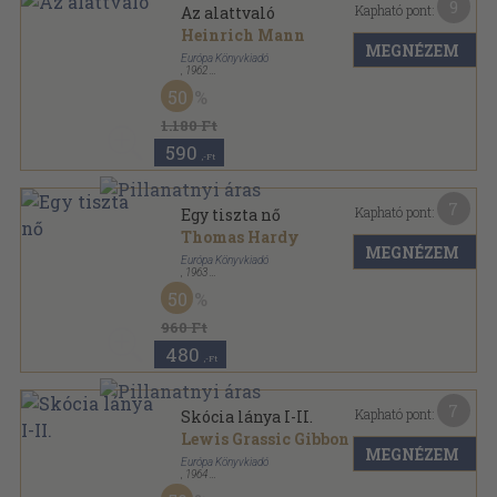
9
Kapható pont:
Az alattvaló
Heinrich Mann
MEGNÉZEM
Európa Könyvkiadó
,
1962
Vászon
,
444
oldal
50
Milliók könyve sorozat
1.180 Ft
590
,-Ft
7
Kapható pont:
Egy tiszta nő
Thomas Hardy
MEGNÉZEM
Európa Könyvkiadó
,
1963
Vászon
,
479
oldal
50
Milliók könyve sorozat
960 Ft
480
,-Ft
7
Kapható pont:
Skócia lánya I-II.
Lewis Grassic Gibbon
MEGNÉZEM
Európa Könyvkiadó
,
1964
Vászon
,
797
oldal