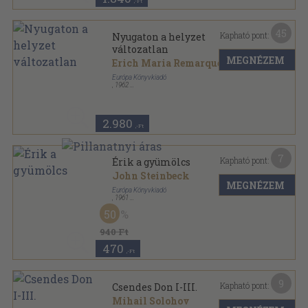
,-Ft
45
Kapható pont:
Nyugaton a helyzet
változatlan
MEGNÉZEM
Erich Maria Remarque
Európa Könyvkiadó
,
1962
Vászon
,
214
oldal
Milliók könyve sorozat
2.980
,-Ft
7
Kapható pont:
Érik a gyümölcs
John Steinbeck
MEGNÉZEM
Európa Könyvkiadó
,
1961
Vászon
,
550
oldal
50
Milliók könyve sorozat
940 Ft
470
,-Ft
9
Kapható pont:
Csendes Don I-III.
Mihail Solohov