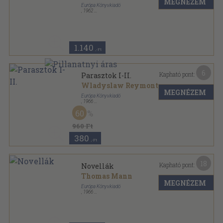
MEGNÉZEM
Európa Könyvkiadó
,
1962
Vászon
,
1912
oldal
Milliók könyve sorozat
1.140
,-Ft
6
Kapható pont:
Parasztok I-II.
Wladyslaw Reymont
MEGNÉZEM
Európa Könyvkiadó
,
1966
Vászon
,
1196
oldal
60
Milliók könyve sorozat
960 Ft
380
,-Ft
18
Kapható pont:
Novellák
Thomas Mann
MEGNÉZEM
Európa Könyvkiadó
,
1966
Vászon
,
595
oldal
Milliók könyve sorozat