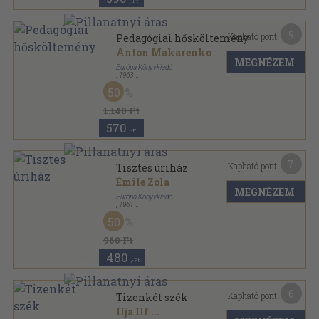
,-Ft
9
Kapható pont:
Pedagógiai hősköltemény
Anton Makarenko
MEGNÉZEM
Európa Könyvkiadó
,
1963
Vászon
,
728
oldal
50
Milliók könyve sorozat
1.140 Ft
570
,-Ft
7
Kapható pont:
Tisztes úriház
Émile Zola
MEGNÉZEM
Európa Könyvkiadó
,
1961
Vászon
,
447
oldal
50
Milliók könyve sorozat
960 Ft
480
,-Ft
6
Kapható pont:
Tizenkét szék
Ilja Ilf
...