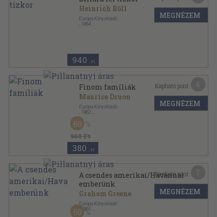
Heinrich Böll
MEGNÉZEM
Európa Könyvkiadó
,
1964
Vászon
,
293
oldal
Milliók könyve sorozat
940
,-Ft
6
Kapható pont:
Finom famíliák
Maurice Druon
MEGNÉZEM
Európa Könyvkiadó
,
1962
Vászon
,
345
oldal
60
Milliók könyve sorozat
960 Ft
380
,-Ft
7
Kapható pont:
A csendes amerikai/Havannai
emberünk
MEGNÉZEM
Graham Greene
Európa Könyvkiadó
,
1965
50
Vászon
,
435
oldal