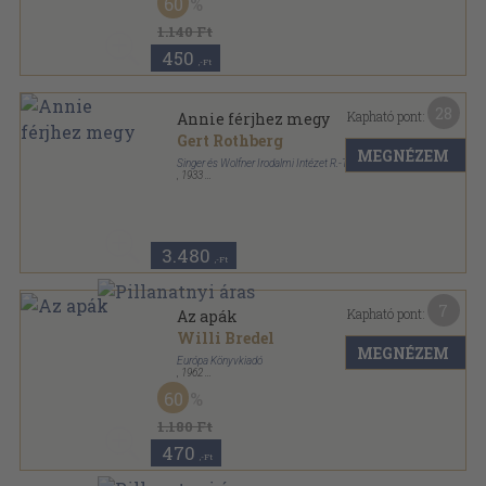
60
Milliók könyve sorozat
1.140 Ft
450
,-Ft
28
Kapható pont:
Annie férjhez megy
Gert Rothberg
MEGNÉZEM
Singer és Wolfner Irodalmi Intézet R.-T.
,
1933
Tűzött kötés
,
114
oldal
Milliók könyve sorozat
3.480
,-Ft
7
Kapható pont:
Az apák
Willi Bredel
MEGNÉZEM
Európa Könyvkiadó
,
1962
Vászon
,
455
oldal
60
Milliók könyve sorozat
1.180 Ft
470
,-Ft