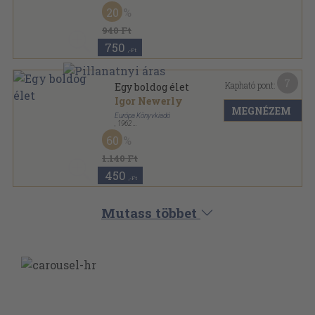
Vászon
,
444
oldal
20
Milliók könyve sorozat
940 Ft
750
,-Ft
7
Kapható pont:
Egy boldog élet
Igor Newerly
MEGNÉZEM
Európa Könyvkiadó
,
1962
Vászon
,
507
oldal
60
Milliók könyve sorozat
1.140 Ft
450
,-Ft
Mutass többet