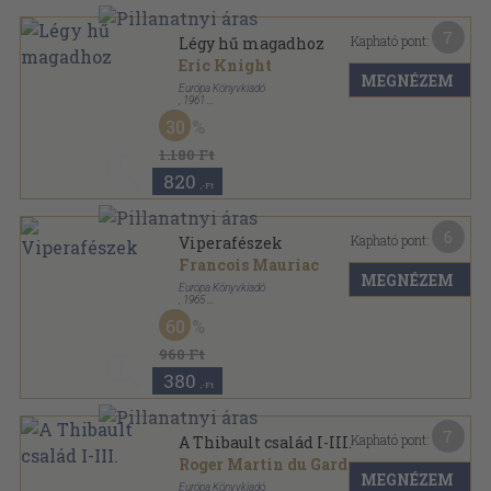
7
Kapható pont:
Légy hű magadhoz
Eric Knight
MEGNÉZEM
Európa Könyvkiadó
,
1961
Vászon
,
637
oldal
30
Milliók könyve sorozat
1.180 Ft
820
,-Ft
6
Kapható pont:
Viperafészek
Francois Mauriac
MEGNÉZEM
Európa Könyvkiadó
,
1965
Vászon
,
403
oldal
60
Milliók könyve sorozat
960 Ft
380
,-Ft
7
Kapható pont:
A Thibault család I-III.
Roger Martin du Gard
MEGNÉZEM
Európa Könyvkiadó