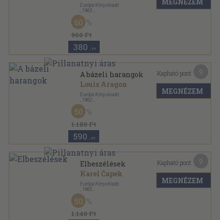
MEGNÉZEM
Európa Könyvkiadó
,
1963
Vászon
,
367
oldal
60
Milliók könyve sorozat
960 Ft
380
,-Ft
9
Kapható pont:
A bázeli harangok
Louis Aragon
MEGNÉZEM
Európa Könyvkiadó
,
1962
Vászon
,
343
oldal
50
Milliók könyve sorozat
1.180 Ft
590
,-Ft
9
Kapható pont:
Elbeszélések
Karel Čapek
MEGNÉZEM
Európa Könyvkiadó
,
1965
Vászon
,
667
oldal
50
Milliók könyve sorozat
1.140 Ft