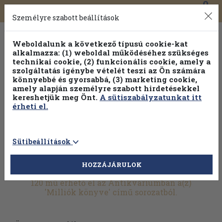
0
Toggle
Főmenü
Könyveink
navigation
Személyre szabott beállítások
Weboldalunk a következő típusú cookie-kat
alkalmazza: (1) weboldal működéséhez szükséges
technikai cookie, (2) funkcionális cookie, amely a
szolgáltatás igénybe vételét teszi az Ön számára
könnyebbé és gyorsabbá, (3) marketing cookie,
amely alapján személyre szabott hirdetésekkel
kereshetjük meg Önt.
A sütiszabályzatunkat itt
érheti el.
Sütibeállítások
HOZZÁJÁRULOK
További szűrők
120 mű érhető el az Antikváriumban a(z)
'Milliók könyve' című sorozatból.