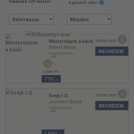
Összesen 120 találat
Kaphatók előre:
12
Kapható pont:
Mesterségem a halál
Robert Merle
MEGNÉZEM
Európa Könyvkiadó
,
1963
Vászon
,
327
oldal
50
Milliók könyve sorozat
1.540 Ft
770
,-Ft
15
Kapható pont:
Svejk I-II.
Jaroslav Hašek
MEGNÉZEM
Európa Könyvkiadó
,
1962
Vászon
,
839
oldal
Milliók könyve sorozat
1.840