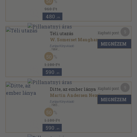
50
Milliók könyve sorozat
960 Ft
480
,-Ft
9
Kapható pont:
Téli utazás
W. Somerset Maugham
MEGNÉZEM
Európa Könyvkiadó
,
1964
Vászon
,
399
oldal
50
Milliók könyve sorozat
1.180 Ft
590
,-Ft
9
Kapható pont:
Ditte, az ember lánya
Martin Andersen Nexö
MEGNÉZEM
Európa Könyvkiadó
,
1965
Vászon
,
701
oldal
50
Milliók könyve sorozat
1.180 Ft
590
,-Ft