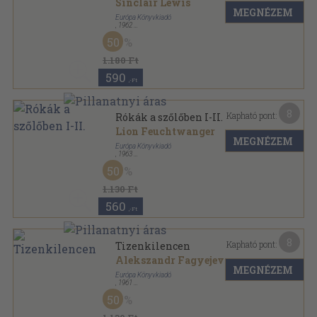
Sinclair Lewis
MEGNÉZEM
Európa Könyvkiadó
,
1962
Vászon
,
400
oldal
50
Milliók könyve sorozat
1.180 Ft
590
,-Ft
8
Kapható pont:
Rókák a szőlőben I-II.
Lion Feuchtwanger
MEGNÉZEM
Európa Könyvkiadó
,
1963
Vászon
,
1011
oldal
50
Milliók könyve sorozat
1.130 Ft
560
,-Ft
8
Kapható pont:
Tizenkilencen
Alekszandr Fagyejev
MEGNÉZEM
Európa Könyvkiadó
,
1961
Vászon
,
191
oldal
50
Milliók könyve sorozat