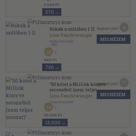
1.140 Ft
570
,-Ft
4
Kapható pont:
Rókák a szőlőben I-II.
Lion Feuchtwanger
MEGNÉZEM
Európa Könyvkiadó
,
1963
Könyvkötői kötés
,
1011
oldal
20
Milliók könyve sorozat
940 Ft
750
,-Ft
75
Kapható pont:
"50 kötet a Milliók könyve
sorozatból (nem teljes
MEGNÉZEM
sorozat)"
Lion Feuchtwanger
...
Európa Könyvkiadó
50
Vászon
,
22478
oldal
Milliók könyve sorozat
30.000 Ft
15.000
,-Ft