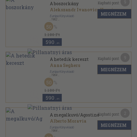
9
Kapható pont:
A boszorkány
Alekszandr Ivanovics Kuprin
MEGNÉZEM
Európa Könyvkiadó
,
1962
Vászon
,
436
oldal
50
Milliók könyve sorozat
1.180 Ft
590
,-Ft
9
Kapható pont:
A hetedik kereszt
Anna Seghers
MEGNÉZEM
Európa Könyvkiadó
,
1964
Vászon
,
414
oldal
50
Milliók könyve sorozat
1.180 Ft
590
,-Ft
2
Kapható pont:
A megalkuvó/Agostino
Alberto Moravia
MEGNÉZEM
Európa Könyvkiadó
,
1964
Könyvkötői kötés
,
435
oldal