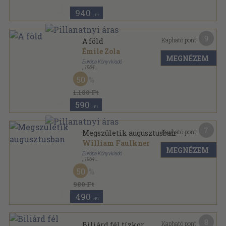
940
,-Ft
9
Kapható pont:
A föld
Émile Zola
MEGNÉZEM
Európa Könyvkiadó
,
1964
Vászon
,
516
oldal
50
Milliók könyve sorozat
1.180 Ft
590
,-Ft
7
Kapható pont:
Megszületik augusztusban
William Faulkner
MEGNÉZEM
Európa Könyvkiadó
,
1964
Vászon
,
440
oldal
50
Milliók könyve sorozat
980 Ft
490
,-Ft
8
Kapható pont:
Biliárd fél tízkor