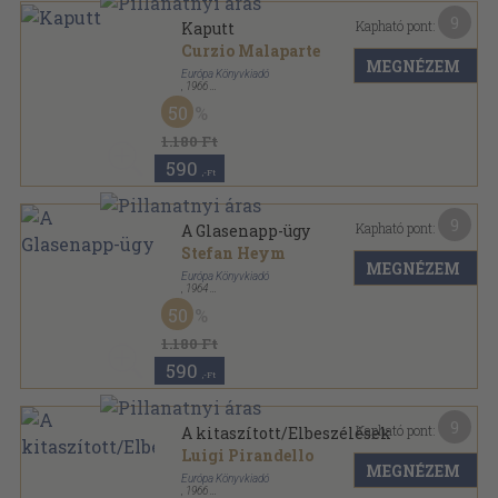
9
Kapható pont:
Kaputt
Curzio Malaparte
MEGNÉZEM
Európa Könyvkiadó
,
1966
Vászon
,
511
oldal
50
Milliók könyve sorozat
1.180 Ft
590
,-Ft
9
Kapható pont:
A Glasenapp-ügy
Stefan Heym
MEGNÉZEM
Európa Könyvkiadó
,
1964
Vászon
,
398
oldal
50
Milliók könyve sorozat
1.180 Ft
590
,-Ft
9
Kapható pont:
A kitaszított/Elbeszélések
Luigi Pirandello
MEGNÉZEM
Európa Könyvkiadó
,
1966