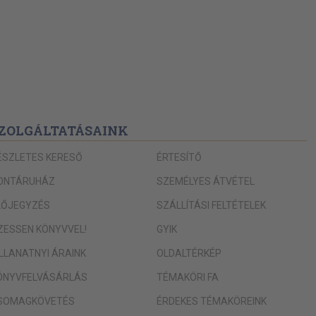
ZOLGÁLTATÁSAINK
ÉSZLETES KERESŐ
ÉRTESÍTŐ
ONTÁRUHÁZ
SZEMÉLYES ÁTVÉTEL
LŐJEGYZÉS
SZÁLLÍTÁSI FELTÉTELEK
IZESSEN KÖNYVVEL!
GYIK
ILLANATNYI ÁRAINK
OLDALTÉRKÉP
ÖNYVFELVÁSÁRLÁS
TÉMAKÖRI FA
SOMAGKÖVETÉS
ÉRDEKES TÉMAKÖREINK