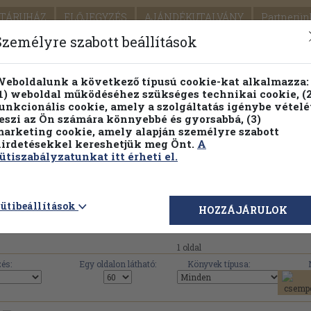
TÁRUHÁZ
ELŐJEGYZÉS
AJÁNDÉKUTALVÁNY
Partnerün
SZÁLLÍTÁS
SEGÍTSÉG
Személyre szabott beállítások
1.
Részletes kereső
Témaköri fa
eboldalunk a következő típusú cookie-kat alkalmazza:
1) weboldal működéséhez szükséges technikai cookie, (2
KIADV
unkcionális cookie, amely a szolgáltatás igénybe vételé
LEGNA
eszi az Ön számára könnyebbé és gyorsabbá, (3)
arketing cookie, amely alapján személyre szabott
PILLANATNYI ÁRAINK
FENNTARTHATÓ OLVASMÁN
irdetésekkel kereshetjük meg Önt.
A
ütiszabályzatunkat itt érheti el.
 mű érhető el az Antikváriumban a(z) 'Nyelvpedagógiai 
ütibeállítások
HOZZÁJÁRULOK
1 oldal
és:
Egy oldalon látható:
Könyvek típusa: