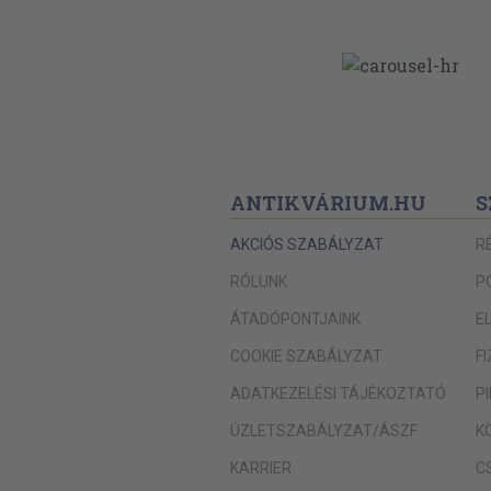
ANTIKVÁRIUM.HU
S
AKCIÓS SZABÁLYZAT
R
RÓLUNK
P
ÁTADÓPONTJAINK
E
COOKIE SZABÁLYZAT
F
ADATKEZELÉSI TÁJÉKOZTATÓ
P
ÜZLETSZABÁLYZAT/ÁSZF
K
KARRIER
C