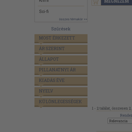
Krimi
MEGNÉZEM
Sci-fi
összes témakör >>
Szűrések
MOST ÉRKEZETT
ÁR SZERINT
ÁLLAPOT
PILLANATNYI ÁR
KIADÁS ÉVE
NYELV
KÜLÖNLEGESSÉGEK
1 - 2 találat, összesen 2.
Rendez