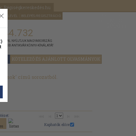
k: Régiségkereskedés.hu
A kosaram
HÍRLEVÉL
BELÉPÉS/REGISZTRÁCIÓ
MÉG
0
5000
Ft
144.732
)
ÁNNYAL NYÚJTJUK MAGYARORSZÁG
t
GYOBB ANTIKVÁR KÖNYV-KÍNÁLATÁT
YOK
KÖTELEZŐ ÉS AJÁNLOTT OLVASMÁNYOK
írások' című sorozatból.
Nézet:
Kaphatók előre: