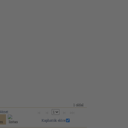
1 oldal
Nézet:
Kaphatók előre: