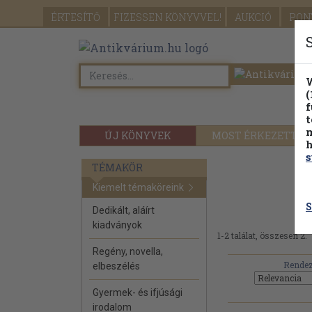
ÉRTESÍTŐ
FIZESSEN
KÖNYVVEL!
AUKCIÓ
PON
W
(
f
t
m
ÚJ KÖNYVEK
MOST ÉRKEZETT
h
s
TÉMAKÖR
2
Kiemelt témaköreink
S
Dedikált, aláírt
kiadványok
1-2 találat, összesen 2.
Regény, novella,
Rendez
elbeszélés
Gyermek- és ifjúsági
irodalom