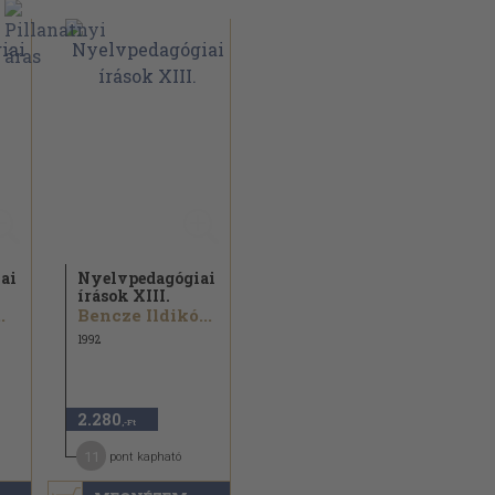
ai
Nyelvpedagógiai
írások XIII.
.
Bencze Ildikó...
1992
2.280
,-Ft
11
pont kapható