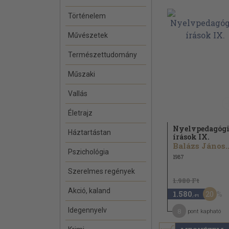
Történelem
Művészetek
Természettudomány
Műszaki
Vallás
Életrajz
Nyelvpedagógi
Háztartástan
írások IX.
Balázs János..
Pszichológia
1987
Szerelmes regények
1.980 Ft
Akció, kaland
20
1.580
,-Ft
Idegennyelv
8
pont kapható