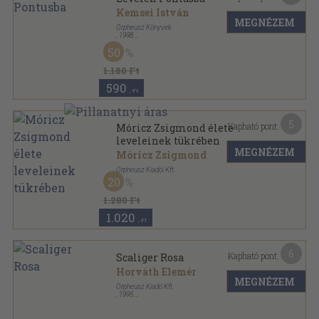
Kemsei István
MEGNÉZEM
Orpheusz Könyvek
,
1998
Ragasztott papírkötés
,
55
oldal
50
Orpheusz könyvek sorozat
1.180 Ft
590
,-Ft
5
Kapható pont:
Móricz Zsigmond élete
leveleinek tükrében
MEGNÉZEM
Móricz Zsigmond
Orpheusz Kiadói Kft.
20
Ragasztott papírkötés
,
308
oldal
Orpheusz könyvek sorozat
1.280 Ft
1.020
,-Ft
6
Kapható pont:
Scaliger Rosa
Horváth Elemér
MEGNÉZEM
Orpheusz Kiadó Kft.
,
1995
Ragasztott papírkötés
,
132
oldal
Orpheusz könyvek sorozat