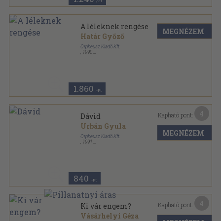
,-Ft
A léleknek rengése
MEGNÉZEM
Határ Győző
Orpheusz Kiadó Kft.
,
1990
Fűzött kemény papírkötés
,
437
oldal
Orpheusz könyvek sorozat
1.860
,-Ft
4
Kapható pont:
Dávid
Urbán Gyula
MEGNÉZEM
Orpheusz Kiadó Kft.
,
1991
Ragasztott papírkötés
,
61
oldal
Orpheusz könyvek sorozat
840
,-Ft
4
Kapható pont:
Ki vár engem?
Vásárhelyi Géza