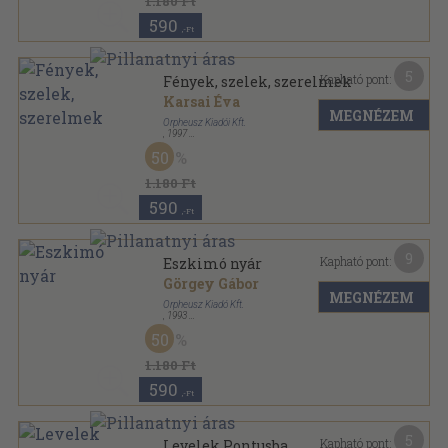
1.180 Ft
590
,-Ft
5
Kapható pont:
Fények, szelek, szerelmek
Karsai Éva
MEGNÉZEM
Orpheusz Kiadói Kft.
,
1997
Ragasztott papírkötés
,
347
oldal
50
Orpheusz könyvek sorozat
1.180 Ft
590
,-Ft
9
Kapható pont:
Eszkimó nyár
Görgey Gábor
MEGNÉZEM
Orpheusz Kiadó Kft.
,
1993
Ragasztott papírkötés
,
228
oldal
50
Orpheusz könyvek sorozat
1.180 Ft
590
,-Ft
5
Kapható pont:
Levelek Pontusba