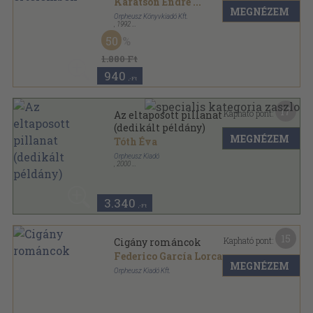
Karátson Endre
...
MEGNÉZEM
Orpheusz Könyvkiadó Kft.
,
1992
Ragasztott papírkötés
,
318
oldal
50
Orpheusz könyvek sorozat
1.880 Ft
940
,-Ft
17
Kapható pont:
Az eltaposott pillanat
(dedikált példány)
MEGNÉZEM
Tóth Éva
Orpheusz Kiadó
,
2000
Ragasztott papírkötés
,
143
oldal
Orpheusz könyvek sorozat
3.340
,-Ft
15
Kapható pont:
Cigány románcok
Federico García Lorca
MEGNÉZEM
Orpheusz Kiadó Kft.
Ragasztott papírkötés
,
179
oldal
Orpheusz könyvek sorozat