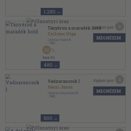
1.280
,-Ft
4
Kapható pont:
Tányéron a maradék hold
Czilczer Olga
MEGNÉZEM
Orpheusz Kiadó Kft.
,
1992
Ragasztott papírkötés
,
105
oldal
50
Orpheusz könyvek sorozat
960 Ft
480
,-Ft
4
Kapható pont:
Vadnarancsok I.
Géczi János
MEGNÉZEM
Orpheusz Könyvkiadó Kft.
,
1998
Ragasztott papírkötés
,
317
oldal
Orpheusz könyvek sorozat
800
,-Ft