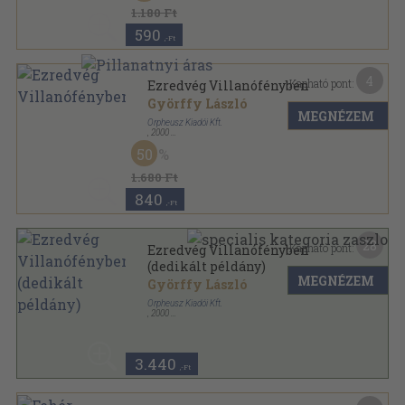
1.180 Ft
590
,-Ft
4
Kapható pont:
Ezredvég Villanófényben
Györffy László
MEGNÉZEM
Orpheusz Kiadói Kft.
,
2000
Ragasztott papírkötés
,
196
oldal
50
Orpheusz könyvek sorozat
1.680 Ft
840
,-Ft
28
Kapható pont:
Ezredvég Villanófényben
(dedikált példány)
MEGNÉZEM
Györffy László
Orpheusz Kiadói Kft.
,
2000
Ragasztott papírkötés
,
196
oldal
Orpheusz könyvek sorozat
3.440
,-Ft