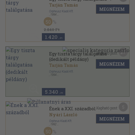
Tarján Tamás
MEGNÉZEM
Orpheusz Kiadó Kft.
,
1994
Ragasztott papírkötés
,
223
oldal
50
Orpheusz könyvek sorozat
2.840 Ft
1.420
,-Ft
27
Kapható pont:
Egy tiszta tárgy találgatása
(dedikált példány)
MEGNÉZEM
Tarján Tamás
Orpheusz Kiadó Kft.
,
1994
Ragasztott papírkötés
,
223
oldal
Orpheusz könyvek sorozat
5.340
,-Ft
5
Kapható pont:
Ének a XXI. századból
Nyári László
MEGNÉZEM
Orpheus Kiadó Kft.
,
1992
Ragasztott papírkötés
,
79
oldal
50
Orpheusz könyvek sorozat