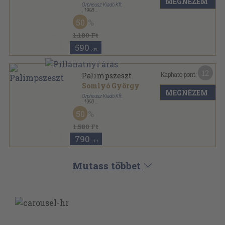
MEGNÉZEM
Orpheusz Kiadó Kft.
,
1998
Ragasztott papírkötés
,
89
oldal
50
Orpheusz könyvek sorozat
1.180 Ft
590
,-Ft
12
Kapható pont:
Palimpszeszt
Somlyó György
MEGNÉZEM
Orpheusz Kiadó Kft.
,
1990
Ragasztott papírkötés
,
147
oldal
50
Orpheusz könyvek sorozat
1.580 Ft
790
,-Ft
Mutass többet