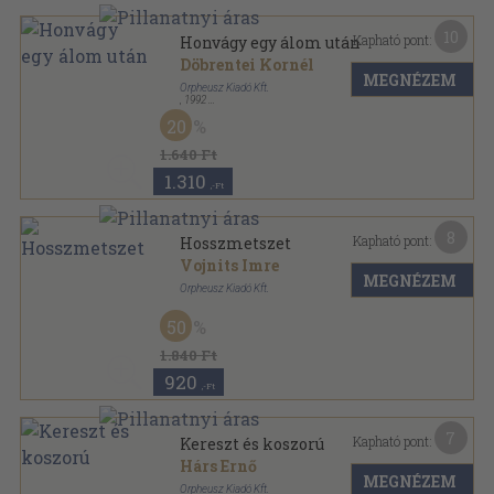
10
Kapható pont:
Honvágy egy álom után
Döbrentei Kornél
MEGNÉZEM
Orpheusz Kiadó Kft.
,
1992
Ragasztott papírkötés
,
234
oldal
20
Orpheusz könyvek sorozat
1.640 Ft
1.310
,-Ft
8
Kapható pont:
Hosszmetszet
Vojnits Imre
MEGNÉZEM
Orpheusz Kiadó Kft.
Fűzött kemény papírkötés
,
108
oldal
50
Orpheusz könyvek sorozat
1.840 Ft
920
,-Ft
7
Kapható pont:
Kereszt és koszorú
Hárs Ernő
MEGNÉZEM
Orpheusz Kiadó Kft.