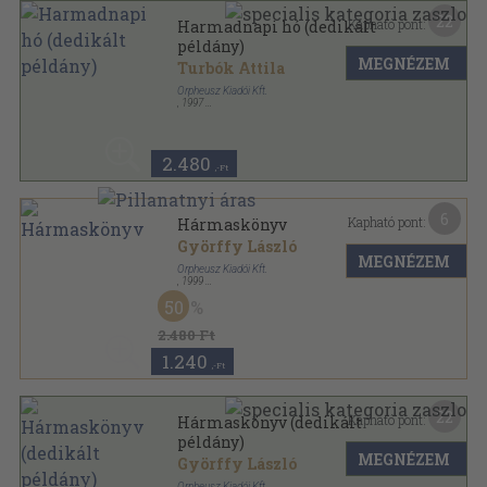
22
Kapható pont:
Harmadnapi hó (dedikált
példány)
MEGNÉZEM
Turbók Attila
Orpheusz Kiadói Kft.
,
1997
Ragasztott papírkötés
,
87
oldal
Orpheusz könyvek sorozat
2.480
,-Ft
6
Kapható pont:
Hármaskönyv
Györffy László
MEGNÉZEM
Orpheusz Kiadói Kft.
,
1999
Ragasztott papírkötés
,
314
oldal
50
Orpheusz könyvek sorozat
2.480 Ft
1.240
,-Ft
22
Kapható pont:
Hármaskönyv (dedikált
példány)
MEGNÉZEM
Györffy László
Orpheusz Kiadói Kft.