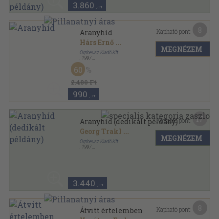
3.860
,-Ft
8
Kapható pont:
Aranyhíd
Hárs Ernő
...
MEGNÉZEM
Orpheusz Kiadó Kft.
,
1997
Ragasztott papírkötés
,
136
oldal
60
Orpheusz könyvek sorozat
2.480 Ft
990
,-Ft
17
Kapható pont:
Aranyhíd (dedikált példány)
Georg Trakl
...
MEGNÉZEM
Orpheusz Kiadó Kft.
,
1997
Ragasztott papírkötés
,
136
oldal
Orpheusz könyvek sorozat
3.440
,-Ft
8
Kapható pont:
Átvitt értelemben