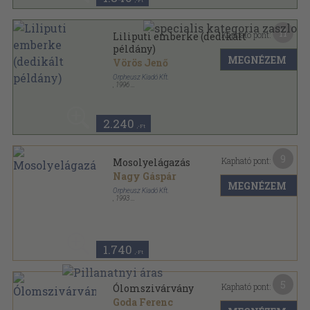
,-Ft
11
Kapható pont:
Liliputi emberke (dedikált
példány)
MEGNÉZEM
Vörös Jenő
Orpheusz Kiadó Kft.
,
1996
Ragasztott papírkötés
,
80
oldal
Orpheusz könyvek sorozat
2.240
,-Ft
9
Kapható pont:
Mosolyelágazás
Nagy Gáspár
MEGNÉZEM
Orpheusz Kiadó Kft.
,
1993
Ragasztott papírkötés
,
115
oldal
Orpheusz könyvek sorozat
1.740
,-Ft
5
Kapható pont:
Ólomszivárvány
Goda Ferenc