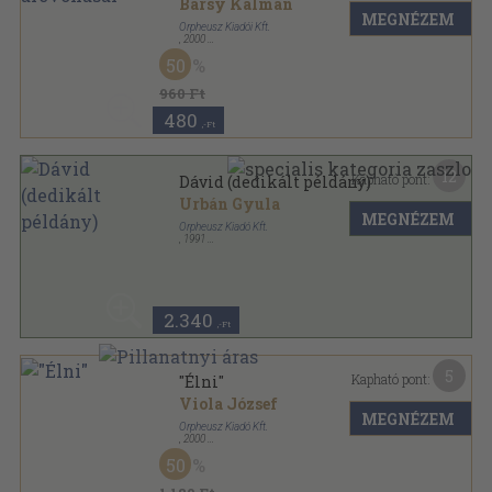
Barsy Kálmán
MEGNÉZEM
Orpheusz Kiadói Kft.
,
2000
Ragasztott papírkötés
,
69
oldal
50
Orpheusz könyvek sorozat
960 Ft
480
,-Ft
12
Kapható pont:
Dávid (dedikált példány)
Urbán Gyula
MEGNÉZEM
Orpheusz Kiadó Kft.
,
1991
Ragasztott papírkötés
,
61
oldal
Orpheusz könyvek sorozat
2.340
,-Ft
5
Kapható pont:
"Élni"
Viola József
MEGNÉZEM
Orpheusz Kiadó Kft.
,
2000
Ragasztott papírkötés
,
187
oldal
50
Orpheusz könyvek sorozat