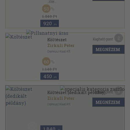
,
2006
Ragasztott papírkötés
,
307
oldal
50
Orpheusz könyvek sorozat
1.840 Ft
920
,-Ft
2
Kapható pont:
Költészet
Zirkuli Péter
MEGNÉZEM
Orpheusz Kiadó Kft.
Ragasztott papírkötés
,
29
oldal
60
Orpheusz könyvek sorozat
1.140 Ft
450
,-Ft
9
Kapható pont:
Költészet (dedikált példány)
Zirkuli Péter
MEGNÉZEM
Orpheusz Kiadó Kft.
Ragasztott papírkötés
,
29
oldal
Orpheusz könyvek sorozat
1.840