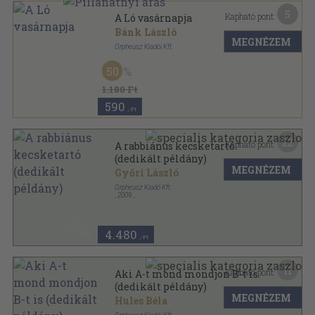
5
Kapható pont:
A Ló vasárnapja
Bánk László
MEGNÉZEM
Orpheusz Kiadói Kft.
Ragasztott papírkötés
,
153
oldal
50
Orpheusz könyvek sorozat
1.180 Ft
590
,-Ft
22
Kapható pont:
A rabbiánus kecsketartó
(dedikált példány)
MEGNÉZEM
Győri László
Orpheusz Kiadó Kft.
,
2009
Ragasztott papírkötés
,
207
oldal
Orpheusz könyvek sorozat
4.480
,-Ft
11
Kapható pont:
Aki A-t mond mondjon B-t is
(dedikált példány)
MEGNÉZEM
Hules Béla