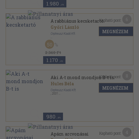
1.980
,-Ft
6
Kapható pont:
A rabbiánus kecsketartó
Győri László
MEGNÉZEM
Orpheusz Kiadó Kft.
Ragasztott papírkötés
,
207
oldal
50
Orpheusz könyvek sorozat
2.340 Ft
1.170
,-Ft
8
Kapható pont:
Aki A-t mond mondjon B-t is
Hules Béla
MEGNÉZEM
Orpheusz Kiadói Kft.
,
2001
Ragasztott papírkötés
,
163
oldal
Orpheusz könyvek sorozat
980
,-Ft
4
Kapható pont:
Apám arcvonásai