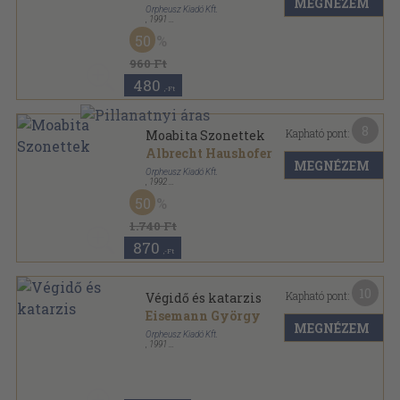
MEGNÉZEM
Orpheusz Kiadó Kft.
,
1991
Ragasztott papírkötés
,
102
oldal
50
Orpheusz könyvek sorozat
960 Ft
480
,-Ft
8
Kapható pont:
Moabita Szonettek
Albrecht Haushofer
MEGNÉZEM
Orpheusz Kiadó Kft.
,
1992
Ragasztott papírkötés
,
91
oldal
50
Orpheusz könyvek sorozat
1.740 Ft
870
,-Ft
10
Kapható pont:
Végidő és katarzis
Eisemann György
MEGNÉZEM
Orpheusz Kiadó Kft.
,
1991
Ragasztott papírkötés
,
191
oldal
Orpheusz könyvek sorozat