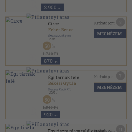
2.950
,-Ft
8
Kapható pont:
Circe
Fehér Bence
MEGNÉZEM
Orpheusz Könyvek
,
2006
Ragasztott papírkötés
,
529
oldal
50
Orpheusz könyvek sorozat
1.740 Ft
870
,-Ft
7
Kapható pont:
Égi tárnák felé
Békési Gyula
MEGNÉZEM
Orpheus Kiadói Kft.
,
2002
Ragasztott papírkötés
,
165
oldal
50
Orpheusz könyvek sorozat
1.840 Ft
920
,-Ft
11
Kapható pont:
Egy tiszta tárgy találgatása