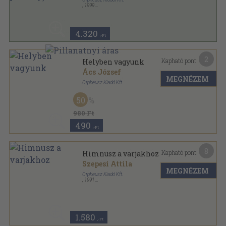
,
1999
Ragasztott papírkötés
,
314
oldal
Orpheusz könyvek sorozat
4.320
,-Ft
2
Kapható pont:
Helyben vagyunk
Ács József
MEGNÉZEM
Orpheusz Kiadó Kft.
Ragasztott papírkötés
,
107
oldal
50
Orpheusz könyvek sorozat
980 Ft
490
,-Ft
8
Kapható pont:
Himnusz a varjakhoz
Szepesi Attila
MEGNÉZEM
Orpheusz Kiadó Kft.
,
1991
Ragasztott papírkötés
,
118
oldal
Orpheusz könyvek sorozat
1.580
,-Ft