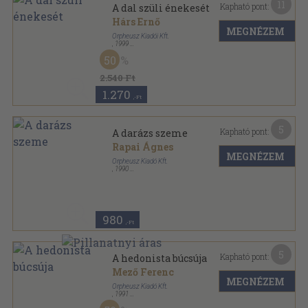
11
Kapható pont:
A dal szüli énekesét
Hárs Ernő
MEGNÉZEM
Orpheusz Kiadói Kft.
,
1999
Ragasztott papírkötés
,
349
oldal
50
Orpheusz könyvek sorozat
2.540 Ft
1.270
,-Ft
5
Kapható pont:
A darázs szeme
Rapai Ágnes
MEGNÉZEM
Orpheusz Kiadó Kft.
,
1990
Ragasztott papírkötés
,
131
oldal
Orpheusz könyvek sorozat
980
,-Ft
5
Kapható pont:
A hedonista búcsúja
Mező Ferenc
MEGNÉZEM
Orpheusz Kiadó Kft.
,
1991
Ragasztott papírkötés
,
92
oldal