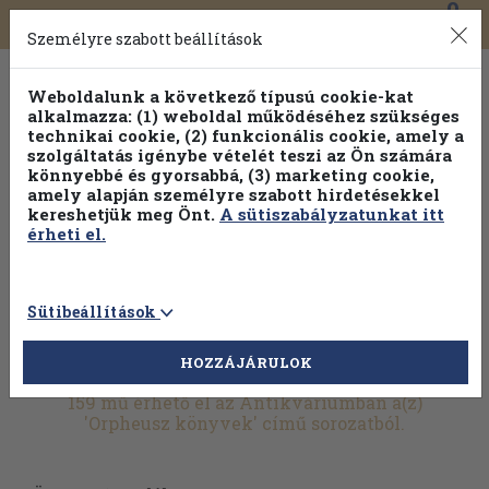
0
Toggle
Főmenü
Könyveink
navigation
Személyre szabott beállítások
Weboldalunk a következő típusú cookie-kat
alkalmazza: (1) weboldal működéséhez szükséges
technikai cookie, (2) funkcionális cookie, amely a
szolgáltatás igénybe vételét teszi az Ön számára
könnyebbé és gyorsabbá, (3) marketing cookie,
amely alapján személyre szabott hirdetésekkel
kereshetjük meg Önt.
A sütiszabályzatunkat itt
érheti el.
Sütibeállítások
HOZZÁJÁRULOK
További szűrők
159 mű érhető el az Antikváriumban a(z)
'Orpheusz könyvek' című sorozatból.