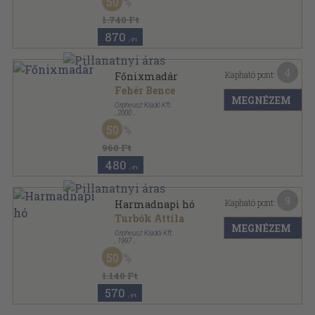
50
Orpheusz könyvek sorozat
1.740 Ft
870
,-Ft
4
Kapható pont:
Főnixmadár
Fehér Bence
MEGNÉZEM
Orpheusz Kiadó Kft.
,
2000
Ragasztott papírkötés
,
102
oldal
50
Orpheusz könyvek sorozat
960 Ft
480
,-Ft
9
Kapható pont:
Harmadnapi hó
Turbók Attila
MEGNÉZEM
Orpheusz Kiadói Kft.
,
1997
Ragasztott papírkötés
,
87
oldal
50
Orpheusz könyvek sorozat
1.140 Ft
570
,-Ft