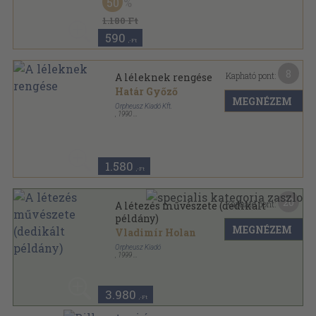
50
Orpheusz könyvek sorozat
1.180 Ft
590
,-Ft
8
Kapható pont:
A léleknek rengése
Határ Győző
MEGNÉZEM
Orpheusz Kiadó Kft.
,
1990
Könyvkötői kötés
,
437
oldal
Orpheusz könyvek sorozat
1.580
,-Ft
20
Kapható pont:
A létezés művészete (dedikált
példány)
MEGNÉZEM
Vladimír Holan
Orpheusz Kiadó
,
1999
Ragasztott papírkötés
,
106
oldal
Orpheusz könyvek sorozat
3.980
,-Ft