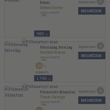
5
Kapható pont:
Fehér
Dobozi Eszter
MEGNÉZEM
Orpheusz Kiadó Kft.
,
1998
Ragasztott papírkötés
,
102
oldal
Orpheusz könyvek sorozat
980
,-Ft
9
Kapható pont:
Félország, félvilág
Serfőző Simon
MEGNÉZEM
Orpheusz Kiadó Kft.
,
1995
Ragasztott papírkötés
,
236
oldal
20
Orpheusz könyvek sorozat
2.240 Ft
1.790
,-Ft
8
Kapható pont:
Fölmerült Atlantisz
Timár György
MEGNÉZEM
Orpheusz Kiadói Kft.
,
1996
Ragasztott papírkötés
,
215
oldal