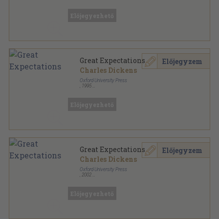
Ragasztott papírkötés
,
104
oldal
Oxford Bookworms Library - Classics sorozat
Előjegyezhető
Great Expectations
Előjegyzem
Charles Dickens
Oxford University Press
,
1995
Ragasztott papírkötés
,
90
oldal
Oxford Bookworms Library - Classics sorozat
Előjegyezhető
Great Expectations
Előjegyzem
Charles Dickens
Oxford University Press
,
2002
Ragasztott papírkötés
,
104
oldal
Oxford Bookworms Library - Classics sorozat
Előjegyezhető