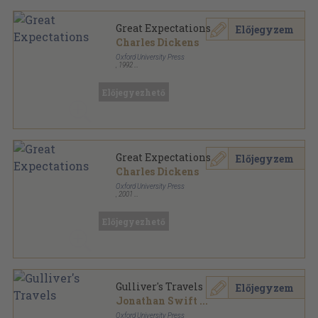
Great Expectations
Előjegyzem
Charles Dickens
Oxford University Press
,
1992
Ragasztott papírkötés
,
90
oldal
Oxford Bookworms Library - Classics sorozat
Előjegyezhető
Great Expectations
Előjegyzem
Charles Dickens
Oxford University Press
,
2001
Ragasztott papírkötés
,
104
oldal
Oxford Bookworms Library - Classics sorozat
Előjegyezhető
Gulliver's Travels
Előjegyzem
Jonathan Swift
...
Oxford University Press