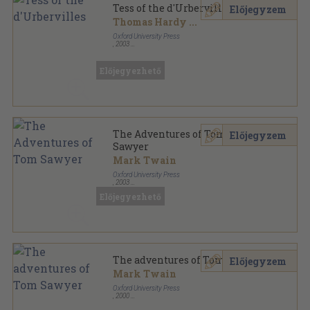
Tess of the d'Urbervilles
Előjegyzem
Thomas Hardy
...
Oxford University Press
,
2003
Fűzött papírkötés
,
136
oldal
Oxford Bookworms Library - Classics sorozat
Előjegyezhető
The Adventures of Tom
Előjegyzem
Sawyer
Mark Twain
Oxford University Press
,
2003
Ragasztott papírkötés
,
56
oldal
Előjegyezhető
Oxford Bookworms Library - Classics sorozat
The adventures of Tom Sawyer
Előjegyzem
Mark Twain
Oxford University Press
,
2000
Ragasztott papírkötés
,
56
oldal