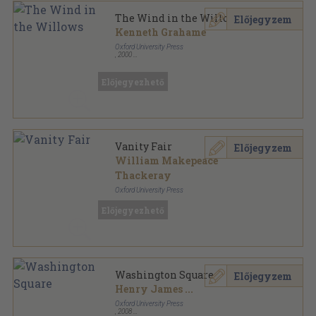
The Wind in the Willows
Előjegyzem
Kenneth Grahame
Oxford University Press
,
2000
Varrott papírkötés
,
72
oldal
Oxford Bookworms Library - Classics sorozat
Előjegyezhető
Vanity Fair
Előjegyzem
William Makepeace
Thackeray
Oxford University Press
Ragasztott papírkötés
,
135
oldal
Előjegyezhető
Oxford Bookworms Library - Classics sorozat
Washington Square
Előjegyzem
Henry James
...
Oxford University Press
,
2008