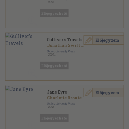
,
2003
Varrott papírkötés
,
88
oldal
Oxford Bookworms Library - Classics sorozat
Előjegyezhető
Gulliver's Travels
Előjegyzem
Jonathan Swift
...
Oxford University Press
,
2000
Varrott papírkötés
,
88
oldal
Oxford Bookworms Library - Classics sorozat
Előjegyezhető
Jane Eyre
Előjegyzem
Charlotte Brontë
Oxford University Press
,
2008
Fűzött papírkötés
,
120
oldal
Oxford Bookworms Library - Classics sorozat
Előjegyezhető