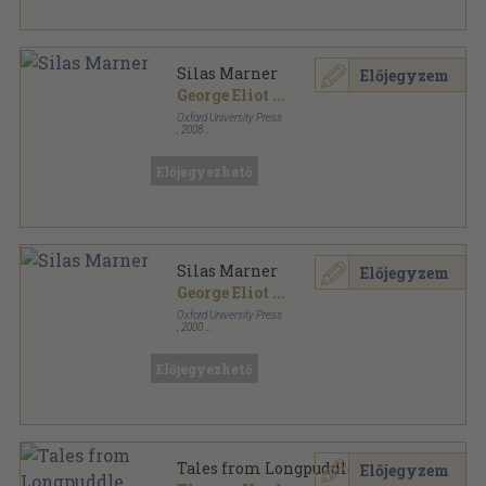
Silas Marner
Előjegyzem
George Eliot
...
Oxford University Press
,
2008
Ragasztott papírkötés
,
88
oldal
Oxford Bookworms Library - Classics sorozat
Előjegyezhető
Silas Marner
Előjegyzem
George Eliot
...
Oxford University Press
,
2000
Ragasztott papírkötés
,
88
oldal
Oxford Bookworms Library - Classics sorozat
Előjegyezhető
Tales from Longpuddle
Előjegyzem