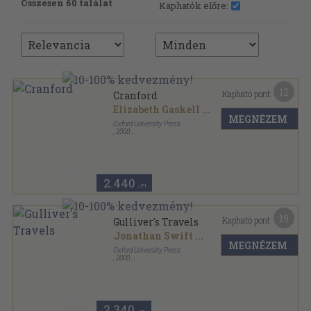
Összesen 60 találat
Kaphatók előre:
12
Kapható pont:
Cranford
Elizabeth Gaskell
...
MEGNÉZEM
Oxford University Press
,
2000
Ragasztott papírkötés
,
88
oldal
Oxford Bookworms Library - Classics sorozat
2.440
,-Ft
19
Kapható pont:
Gulliver's Travels
Jonathan Swift
...
MEGNÉZEM
Oxford University Press
,
2000
Varrott papírkötés
,
88
oldal
Oxford Bookworms Library - Classics sorozat
2.340