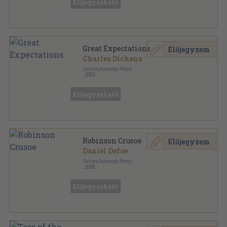
Előjegyezhető
Great Expectations
Előjegyzem
Charles Dickens
Oxford University Press
,
2003
Ragasztott papírkötés
,
104
oldal
Oxford Bookworms Library - Classics sorozat
Előjegyezhető
Robinson Crusoe
Előjegyzem
Daniel Defoe
Oxford University Press
,
2008
Ragasztott papírkötés
,
56
oldal
Oxford Bookworms Library - Classics sorozat
Előjegyezhető