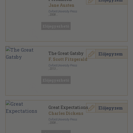
Jane Austen
Oxford University Press
,
2008
Ragasztott papírkötés
,
104
oldal
Oxford Bookworms Library - Classics sorozat
Előjegyezhető
The Great Gatsby
Előjegyzem
F. Scott Fitzgerald
Oxford University Press
,
2013
Fűzött papírkötés
,
103
oldal
Oxford Bookworms Library - Classics sorozat
Előjegyezhető
Great Expectations
Előjegyzem
Charles Dickens
Oxford University Press
,
2008
Ragasztott papírkötés
,
104
oldal
Oxford Bookworms Library - Classics sorozat