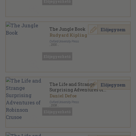
Előjegyezhető
The Jungle Book
Előjegyzem
Rudyard Kipling
Oxford University Press
,
2000
Ragasztott papírkötés
,
56
oldal
Oxford Bookworms Library - Classics sorozat
Előjegyezhető
The Life and Strange
Előjegyzem
Surprising Adventures of
Robinson Crusoe
Daniel Defoe
Oxford University Press
,
2008
Ragasztott papírkötés
,
56
oldal
Előjegyezhető
Oxford Bookworms Library - Classics sorozat