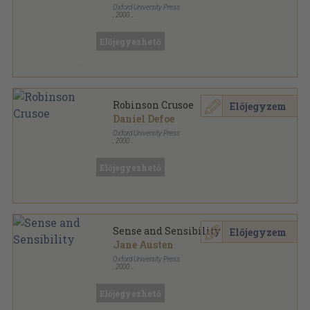
Oxford University Press
,
2000
Ragasztott papírkötés
,
56
oldal
Oxford Bookworms Library - Classics sorozat
Előjegyezhető
Robinson Crusoe
Előjegyzem
Daniel Defoe
Oxford University Press
,
2000
Varrott papírkötés
,
56
oldal
Oxford Bookworms Library - Classics sorozat
Előjegyezhető
Sense and Sensibility
Előjegyzem
Jane Austen
Oxford University Press
,
2000
Fűzött papírkötés
,
104
oldal
Oxford Bookworms Library - Classics sorozat
Előjegyezhető