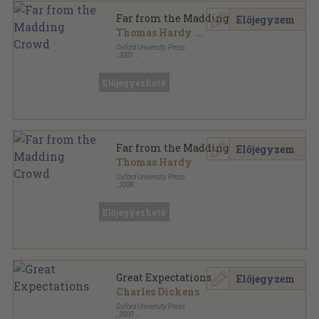
Far from the Madding Crowd
Előjegyzem
Thomas Hardy
...
Oxford University Press
,
2001
Varrott papírkötés
,
104
oldal
Oxford Bookworms Library - Classics sorozat
Előjegyezhető
Far from the Madding Crowd
Előjegyzem
Thomas Hardy
Oxford University Press
,
2008
Fűzött papírkötés
,
103
oldal
Oxford Bookworms Library - Classics sorozat
Előjegyezhető
Great Expectations
Előjegyzem
Charles Dickens
Oxford University Press
,
2000