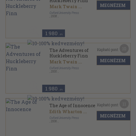
Huckleberry Finn
MEGNÉZEM
Mark Twain
...
Oxford University Press
,
2008
Varrott papírkötés
,
56
oldal
Oxford Bookworms Library - Classics sorozat
1.980
,-Ft
10
Kapható pont:
The Adventures of
Huckleberry Finn
MEGNÉZEM
Mark Twain
...
Oxford University Press
,
2000
Varrott papírkötés
,
56
oldal
Oxford Bookworms Library - Classics sorozat
1.980
,-Ft
11
Kapható pont:
The Age of Innocence
Edith Wharton
...
MEGNÉZEM
Oxford University Press
,
2006
Fűzött papírkötés
,
104
oldal
Oxford Bookworms Library - Classics sorozat