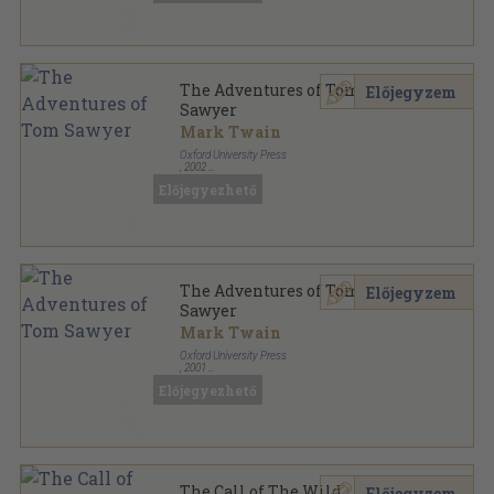
The Adventures of Tom
Előjegyzem
Sawyer
Mark Twain
Oxford University Press
,
2002
Ragasztott papírkötés
,
56
oldal
Előjegyezhető
Oxford Bookworms Library - Classics sorozat
The Adventures of Tom
Előjegyzem
Sawyer
Mark Twain
Oxford University Press
,
2001
Ragasztott papírkötés
,
56
oldal
Előjegyezhető
Oxford Bookworms Library - Classics sorozat
The Call of The Wild
Előjegyzem