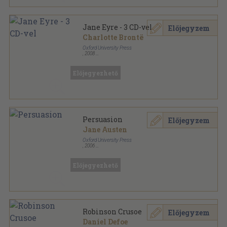
Jane Eyre - 3 CD-vel
Előjegyzem
Charlotte Brontë
Oxford University Press
,
2008
Fűzött papírkötés
,
120
oldal
Oxford Bookworms Library - Classics sorozat
Előjegyezhető
Persuasion
Előjegyzem
Jane Austen
Oxford University Press
,
2006
Ragasztott papírkötés
,
104
oldal
Oxford Bookworms Library - Classics sorozat
Előjegyezhető
Robinson Crusoe
Előjegyzem
Daniel Defoe