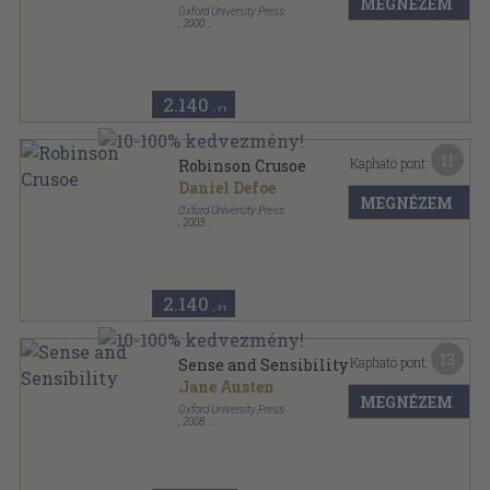
MEGNÉZEM
Oxford University Press
,
2000
Fűzött papírkötés
,
104
oldal
Oxford Bookworms Library - Classics sorozat
2.140
,-Ft
11
Kapható pont:
Robinson Crusoe
Daniel Defoe
MEGNÉZEM
Oxford University Press
,
2003
Fűzött papírkötés
,
56
oldal
Oxford Bookworms Library - Classics sorozat
2.140
,-Ft
13
Kapható pont:
Sense and Sensibility
Jane Austen
MEGNÉZEM
Oxford University Press
,
2008
Fűzött papírkötés
,
104
oldal
Oxford Bookworms Library - Classics sorozat