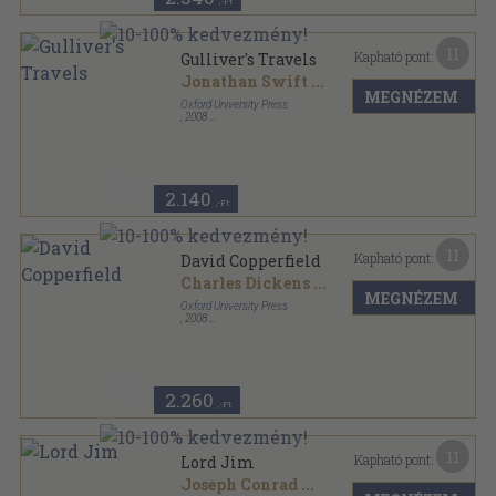
,-Ft
11
Kapható pont:
Gulliver's Travels
Jonathan Swift
...
MEGNÉZEM
Oxford University Press
,
2008
Varrott papírkötés
,
88
oldal
Oxford Bookworms Library - Classics sorozat
2.140
,-Ft
11
Kapható pont:
David Copperfield
Charles Dickens
...
MEGNÉZEM
Oxford University Press
,
2008
Fűzött papírkötés
,
104
oldal
Oxford Bookworms Library - Classics sorozat
2.260
,-Ft
11
Kapható pont:
Lord Jim
Joseph Conrad
...