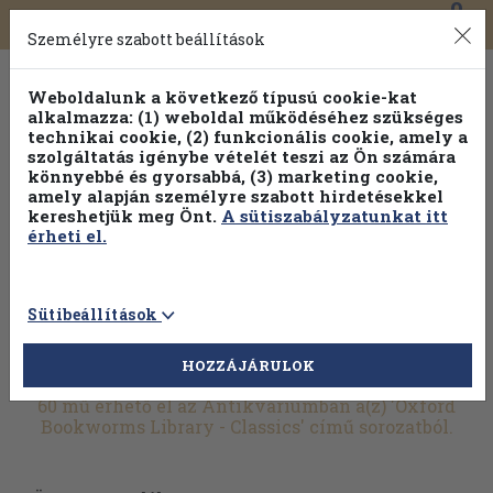
0
Toggle
Főmenü
Könyveink
navigation
Személyre szabott beállítások
Weboldalunk a következő típusú cookie-kat
alkalmazza: (1) weboldal működéséhez szükséges
technikai cookie, (2) funkcionális cookie, amely a
szolgáltatás igénybe vételét teszi az Ön számára
könnyebbé és gyorsabbá, (3) marketing cookie,
Válogasson több mint 1.000.000 kiadványunk közül
10-
amely alapján személyre szabott hirdetésekkel
100% kedvezménnyel!
kereshetjük meg Önt.
A sütiszabályzatunkat itt
érheti el.
Sütibeállítások
HOZZÁJÁRULOK
További szűrők
60 mű érhető el az Antikváriumban a(z) 'Oxford
Bookworms Library - Classics' című sorozatból.