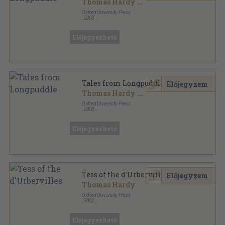
Thomas Hardy
...
Oxford University Press
,
2003
Ragasztott papírkötés
,
56
oldal
Oxford Bookworms Library - Classics sorozat
Előjegyezhető
Tales from Longpuddle
Előjegyzem
Thomas Hardy
...
Oxford University Press
,
2008
Ragasztott papírkötés
,
56
oldal
Oxford Bookworms Library - Classics sorozat
Előjegyezhető
Tess of the d'Urbervilles
Előjegyzem
Thomas Hardy
Oxford University Press
,
2002
Fűzött papírkötés
,
136
oldal
Oxford Bookworms Library - Classics sorozat
Előjegyezhető