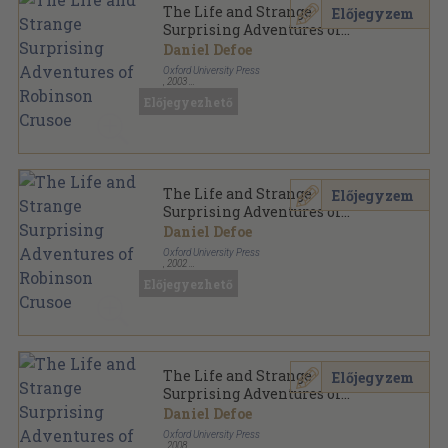
The Life and Strange
Előjegyzem
Surprising Adventures of
Robinson Crusoe
Daniel Defoe
Oxford University Press
,
2003
Varrott papírkötés
,
56
oldal
Előjegyezhető
Oxford Bookworms Library - Classics sorozat
The Life and Strange
Előjegyzem
Surprising Adventures of
Robinson Crusoe
Daniel Defoe
Oxford University Press
,
2002
Fűzött papírkötés
,
56
oldal
Előjegyezhető
Oxford Bookworms Library - Classics sorozat
The Life and Strange
Előjegyzem
Surprising Adventures of
Robinson Crusoe - CD-vel
Daniel Defoe
Oxford University Press
,
2008