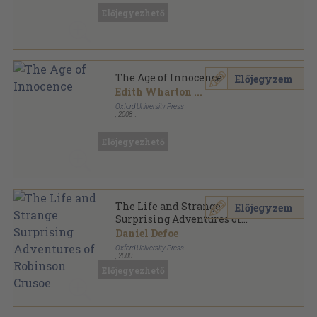
Oxford Bookworms Library - Classics sorozat
Előjegyezhető
The Age of Innocence
Előjegyzem
Edith Wharton
...
Oxford University Press
,
2008
Fűzött papírkötés
,
104
oldal
Oxford Bookworms Library - Classics sorozat
Előjegyezhető
The Life and Strange
Előjegyzem
Surprising Adventures of
Robinson Crusoe
Daniel Defoe
Oxford University Press
,
2000
Ragasztott papírkötés
,
56
oldal
Előjegyezhető
Oxford Bookworms Library - Classics sorozat