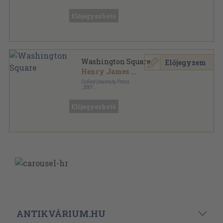
Fűzött papírkötés
,
88
oldal
Oxford Bookworms Library - Classics sorozat
Előjegyezhető
Washington Square
Előjegyzem
Henry James
...
Oxford University Press
,
2001
Fűzött papírkötés
,
88
oldal
Oxford Bookworms Library - Classics sorozat
Előjegyezhető
ANTIKVÁRIUM.HU