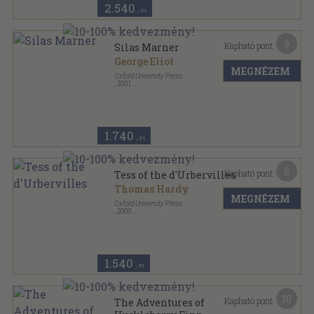
2.540
,-Ft
9
Kapható pont:
Silas Marner
George Eliot
MEGNÉZEM
Oxford University Press
,
2001
Varrott papírkötés
,
88
oldal
Oxford Bookworms Library-Classics sorozat
1.740
,-Ft
8
Kapható pont:
Tess of the d'Urbervilles
Thomas Hardy
MEGNÉZEM
Oxford University Press
,
2000
Fűzött papírkötés
,
136
oldal
Oxford Bookworms Library - Classics sorozat
1.540
,-Ft
10
Kapható pont:
The Adventures of