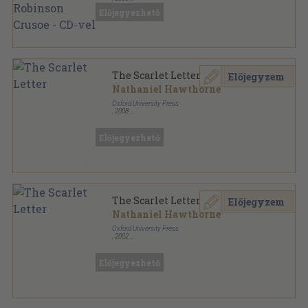
Ragasztott papírkötés
,
56
oldal
Előjegyezhető
Oxford Bookworms Library - Classics sorozat
The Scarlet Letter
Előjegyzem
Nathaniel Hawthorne
Oxford University Press
,
2008
Ragasztott papírkötés
,
88
oldal
Oxford Bookworms Library - Classics sorozat
Előjegyezhető
The Scarlet Letter
Előjegyzem
Nathaniel Hawthorne
Oxford University Press
,
2002
Ragasztott papírkötés
,
88
oldal
Oxford Bookworms Library - Classics sorozat
Előjegyezhető