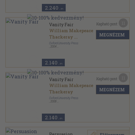
2.240
,-Ft
11
Kapható pont:
Vanity Fair
William Makepeace
MEGNÉZEM
Thackeray
...
Oxford University Press
,
2004
Ragasztott papírkötés
,
136
oldal
Oxford Bookworms Library - Classics sorozat
2.140
,-Ft
11
Kapható pont:
Vanity Fair
William Makepeace
MEGNÉZEM
Thackeray
Oxford University Press
,
2008
Ragasztott papírkötés
,
136
oldal
Oxford Bookworms Library - Classics sorozat
2.140
,-Ft
Persuasion
Előjegyzem