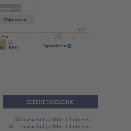
őjegyezhető
Előjegyzem
1 oldal
Nézet:
Kaphatók előre:
ELÉRHETŐSÉGEINK