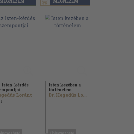
MEGNÉZEM
MEGNÉZEM
 Isten-kérdés
Isten kezében a
empontjai
történelem
gedűs Loránt
Dr. Hegedűs Loránt
1
őjegyezhető
Előjegyezhető