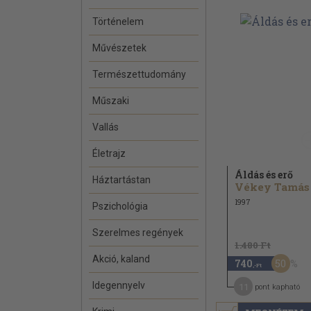
Történelem
Művészetek
Természettudomány
Műszaki
Vallás
Életrajz
Áldás és erő
Háztartástan
Vékey Tamás
1997
Pszichológia
Szerelmes regények
1.480 Ft
Akció, kaland
50
740
,-Ft
Idegennyelv
11
pont kapható