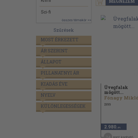
Krimi
MEGNÉZEM
Sci-fi
összes témakör >>
Szűrések
MOST ÉRKEZETT
ÁR SZERINT
ÁLLAPOT
PILLANATNYI ÁR
KIADÁS ÉVE
Üvegfalak
mögött...
NYELV
1999
KÜLÖNLEGESSÉGEK
2.980
,-Ft
24
pont kapható