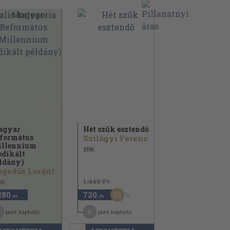
agyar
Hét szűk esztendő
formátus
Szilágyi Ferenc
llennium
1998
edikált
ldány)
gedűs Loránt
1.440 Ft
00
50
280
720
,-Ft
,-Ft
1
6
pont kapható
pont kapható