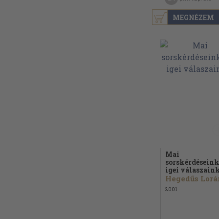
MEGNÉZEM
Mai
sorskérdéseink
igei válaszain
Hegedűs Lorá
2001