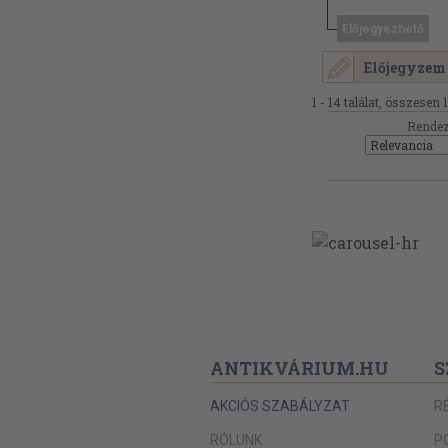
Előjegyezhető
Előjegyzem
1 - 14 találat, összesen 
Rendez
ANTIKVÁRIUM.HU
S
AKCIÓS SZABÁLYZAT
R
RÓLUNK
P