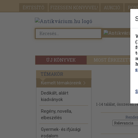
ÉRTESÍTŐ
FIZESSEN
KÖNYVVEL!
AUKCIÓ
PON
W
(
f
t
m
ÚJ KÖNYVEK
MOST ÉRKEZETT
h
s
TÉMAKÖR
Kiemelt témaköreink
S
Dedikált, aláírt
kiadványok
1-14 találat, összesen 14
Regény, novella,
Rendez
elbeszélés
Gyermek- és ifjúsági
irodalom