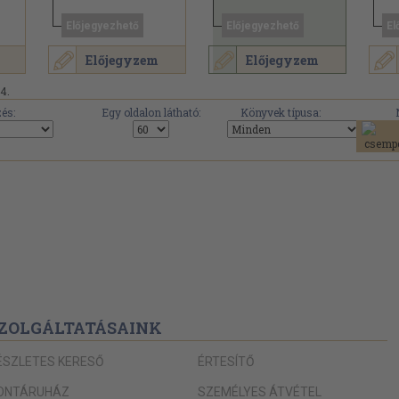
Előjegyezhető
Előjegyezhető
El
Előjegyzem
Előjegyzem
14.
és:
Egy oldalon látható:
Könyvek típusa:
ZOLGÁLTATÁSAINK
ÉSZLETES KERESŐ
ÉRTESÍTŐ
ONTÁRUHÁZ
SZEMÉLYES ÁTVÉTEL