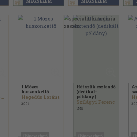
MEGNÉZEM
MEGNÉZEM
1 Mózes
Hét szűk esztendő
Az
huszonkettő
(dedikált
sz
példány)
Fónagy Miklósné
Hegedűs Loránt
He
Szilágyi Ferenc
2001
200
1998
Előjegyezhető
Előjegyezhető
El