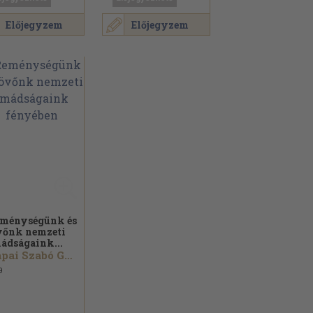
Előjegyzem
Előjegyzem
ménységünk és
vőnk nemzeti
ádságaink...
Pápai Szabó György...
9