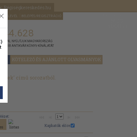
k: Régiségkereskedés.hu
A kosaram
HÍRLEVÉL
BELÉPÉS/REGISZTRÁCIÓ
MÉG
0
5000
Ft
144.628
)
ÁNNYAL NYÚJTJUK MAGYARORSZÁG
t
GYOBB ANTIKVÁR KÖNYV-KÍNÁLATÁT
YOK
KÖTELEZŐ ÉS AJÁNLOTT OLVASMÁNYOK
yvek' című sorozatból.
Nézet:
Kaphatók előre: