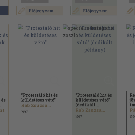
Előjegyzem
Előjegyzem
"Protestáló hit és
"Protestáló hit és
Re
 és
küldetéses vétó"
küldetéses vétó"
jö
k
(dedikált...
im
Rab Zsuzsa...
nt
Rab Zsuzsa...
1997
1997
199