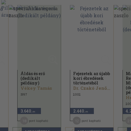
Áldás és erő
Fejezetek az újabb
M
(dedikált
kori ébredések
Re
példány)
történetéből
Mi
(d
Vékey Tamás
Dr. Czakó Jenő...
pé
1997
2002
He
20
3.640
2.440
4.
,-Ft
,-Ft
18
12
2
pont kapható
pont kapható