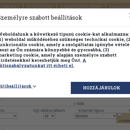
TÁRUHÁZ
ELŐJEGYZÉS
AJÁNDÉKUTALVÁNY
Partnerün
SZÁLLÍTÁS
SEGÍTSÉG
Személyre szabott beállítások
1.
Részletes kereső
Témaköri fa
eboldalunk a következő típusú cookie-kat alkalmazza:
1) weboldal működéséhez szükséges technikai cookie, (2
KIADV
unkcionális cookie, amely a szolgáltatás igénybe vételé
LEGNA
eszi az Ön számára könnyebbé és gyorsabbá, (3)
arketing cookie, amely alapján személyre szabott
PILLANATNYI ÁRAINK
FENNTARTHATÓ OLVASMÁN
irdetésekkel kereshetjük meg Önt.
A
ütiszabályzatunkat itt érheti el.
14 mű érhető el az Antikváriumban a(z) 'Reformáció-kön
ütibeállítások
HOZZÁJÁRULOK
.
1 oldal
és:
Egy oldalon látható:
Könyvek típusa: