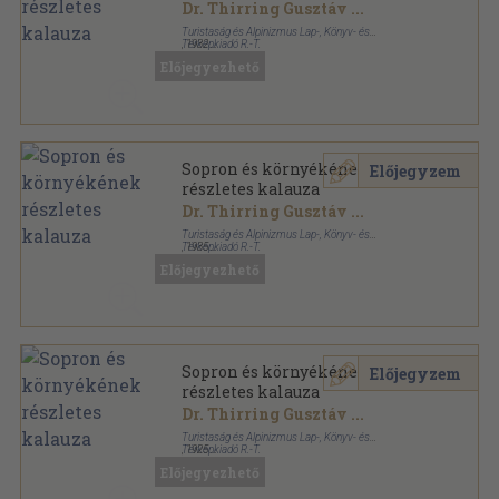
Dr. Thirring Gusztáv
...
Turistaság és Alpinizmus Lap-, Könyv- és
Térképkiadó R.-T.
,
1932
Tűzött kötés
,
64
oldal
Előjegyezhető
Részletes helyi kalauzok sorozat
Sopron és környékének
Előjegyzem
részletes kalauza
Dr. Thirring Gusztáv
...
Turistaság és Alpinizmus Lap-, Könyv- és
Térképkiadó R.-T.
,
1935
Tűzött kötés
,
64
oldal
Előjegyezhető
Részletes helyi kalauzok sorozat
Sopron és környékének
Előjegyzem
részletes kalauza
Dr. Thirring Gusztáv
...
Turistaság és Alpinizmus Lap-, Könyv- és
Térképkiadó R.-T.
,
1925
Tűzött kötés
,
72
oldal
Előjegyezhető
Részletes helyi kalauzok sorozat