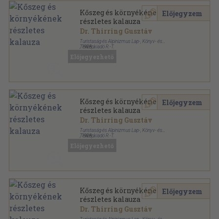
Kőszeg és környékének
Előjegyzem
részletes kalauza
Dr. Thirring Gusztáv
Turistaság és Alpinizmus Lap-, Könyv- és
Térképkiadó R.-T.
,
1928
Könyvkötői vászonkötés
,
80
oldal
Előjegyezhető
Részletes helyi kalauzok sorozat
Kőszeg és környékének
Előjegyzem
részletes kalauza
Dr. Thirring Gusztáv
Turistaság és Alpinizmus Lap-, Könyv- és
Térképkiadó R.-T.
,
1928
Könyvkötői papírkötés
,
80
oldal
Előjegyezhető
Részletes helyi kalauzok sorozat
Kőszeg és környékének
Előjegyzem
részletes kalauza
Dr. Thirring Gusztáv