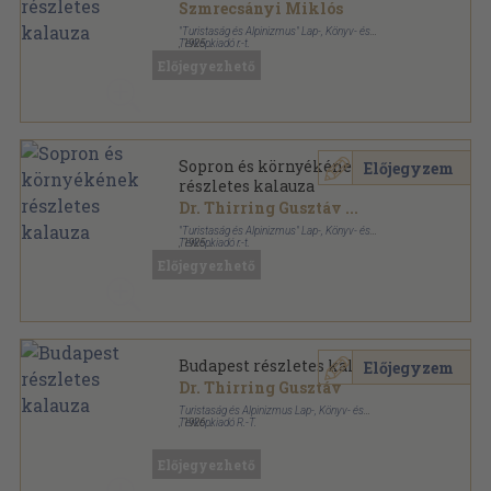
Szmrecsányi Miklós
"Turistaság és Alpinizmus" Lap-, Könyv- és
Térképkiadó r.-t.
,
1925
Könyvkötői kötés
,
66
oldal
Előjegyezhető
Részletes helyi kalauzok sorozat
Sopron és környékének
Előjegyzem
részletes kalauza
Dr. Thirring Gusztáv
...
"Turistaság és Alpinizmus" Lap-, Könyv- és
Térképkiadó r.-t.
,
1925
Könyvkötői papírkötés
,
72
oldal
Előjegyezhető
Részletes helyi kalauzok sorozat
Budapest részletes kalauza
Előjegyzem
Dr. Thirring Gusztáv
Turistaság és Alpinizmus Lap-, Könyv- és
Térképkiadó R.-T.
,
1926
Könyvkötői papírkötés
,
192
oldal
Részletes helyi kalauzok sorozat
Előjegyezhető