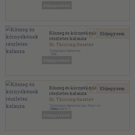
Részletes helyi kalauzok sorozat
Előjegyezhető
Kőszeg és környékének
Előjegyzem
részletes kalauza
Dr. Thirring Gusztáv
Turistaság és Alpinizmus
,
1928
Fűzött papírkötés
,
80
oldal
Előjegyezhető
Részletes helyi kalauzok sorozat
Kőszeg és környékének
Előjegyzem
részletes kalauza
Dr. Thirring Gusztáv
Turistaság és Alpinizmus Lap-, Könyv- és
Térképkiadó R.-T.
,
1928
Tűzött kötés
,
80
oldal
Előjegyezhető
Részletes helyi kalauzok sorozat