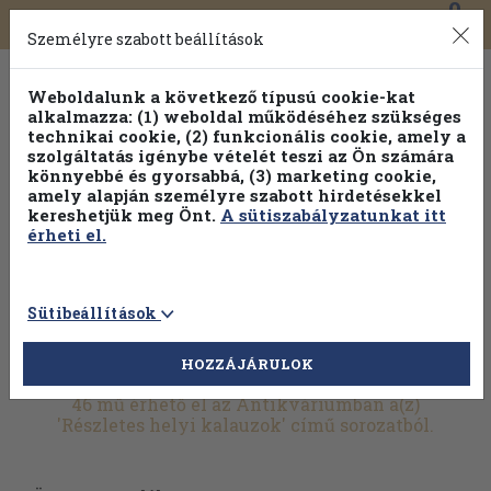
0
Toggle
Főmenü
Könyveink
navigation
Személyre szabott beállítások
Weboldalunk a következő típusú cookie-kat
alkalmazza: (1) weboldal működéséhez szükséges
technikai cookie, (2) funkcionális cookie, amely a
szolgáltatás igénybe vételét teszi az Ön számára
könnyebbé és gyorsabbá, (3) marketing cookie,
Válogasson több mint 1.000.000 kiadványunk közül
10-
amely alapján személyre szabott hirdetésekkel
100% kedvezménnyel!
kereshetjük meg Önt.
A sütiszabályzatunkat itt
érheti el.
Sütibeállítások
HOZZÁJÁRULOK
További szűrők
46 mű érhető el az Antikváriumban a(z)
'Részletes helyi kalauzok' című sorozatból.