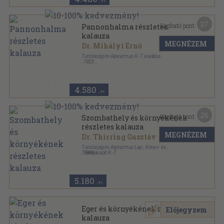
,-Ft
37
Kapható pont:
Pannonhalma részletes
kalauza
MEGNÉZEM
Dr. Mihályi Ernő
Turistaság és Alpinizmus R.-T. kiadása
,
1923
Tűzött kötés
,
36
oldal
Részletes helyi kalauzok sorozat
4.580
,-Ft
26
Kapható pont:
Szombathely és környékének
részletes kalauza
MEGNÉZEM
Dr. Thirring Gusztáv
Turistaság és Alpinizmus Lap-, Könyv- és
Térképkiadó R.-T.
,
1933
Tűzött kötés
,
32
oldal
Részletes helyi kalauzok sorozat
5.180
,-Ft
Eger és környékének részletes
Előjegyzem
kalauza