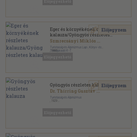
Előjegyezhető
Részletes helyi kalauzok sorozat
Eger és környékének részletes
Előjegyzem
kalauza/Gyöngyös részletes
kalauza
Szmrecsányi Miklós
...
Turistaság és Alpinizmus Lap-, Könyv- és
Térképkiadó R.-T.
,
1930
Könyvkötői kötés
,
112
oldal
Előjegyezhető
Részletes helyi kalauzok sorozat
Gyöngyös részletes kalauza
Előjegyzem
Dr. Thirring Gusztáv
...
Turistaság és Alpinizmus
,
1929
Félvászon
,
16
oldal
Részletes helyi kalauzok sorozat
Előjegyezhető