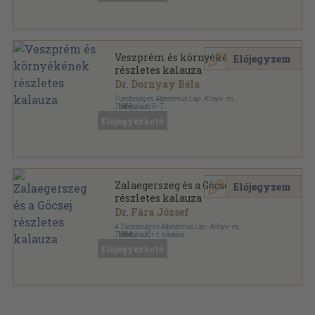
Veszprém és környékének
Előjegyzem
részletes kalauza
Dr. Dornyay Béla
Turistaság és Alpinizmus Lap-, Könyv- és
Térképkiadó R.-T.
,
1927
Könyvkötői papírkötés
,
32
oldal
Előjegyezhető
Részletes helyi kalauzok sorozat
Zalaegerszeg és a Göcsej
Előjegyzem
részletes kalauza
Dr. Fára József
A Turistaság és Alpinizmus Lap-, Könyv- és
Térképkiadó r.-t. kiadása.
,
1934
Tűzött kötés
,
40
oldal
Előjegyezhető
Részletes helyi kalauzok sorozat