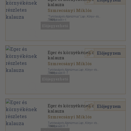
kalauza
Szmrecsányi Miklós
"Turistaság és Alpinizmus" Lap-, Könyv- és
Térképkiadó r.-t.
,
1925
Félvászon
,
68
oldal
Előjegyezhető
Részletes helyi kalauzok sorozat
Eger és környékének részletes
Előjegyzem
kalauza
Szmrecsányi Miklós
Turistaság és Alpinizmus Lap-, Könyv- és
Térképkiadó R.-T.
,
1930
Félvászon
,
96
oldal
Előjegyezhető
Részletes helyi kalauzok sorozat
Eger és környékének részletes
Előjegyzem
kalauza
Szmrecsányi Miklós
Turistaság és Alpinizmus Lap-, Könyv- és
Térképkiadó R.-T.
,
1930
Tűzött kötés
,
104
oldal