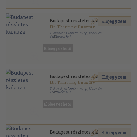
Budapest részletes kalauza
Előjegyzem
Dr. Thirring Gusztáv
Turistaság és Alpinizmus Lap-, Könyv- és
Térképkiadó R.-T.
,
1926
Félvászon
,
192
oldal
Részletes helyi kalauzok sorozat
Előjegyezhető
Budapest részletes kalauza
Előjegyzem
Dr. Thirring Gusztáv
Turistaság és Alpinizmus Lap-, Könyv- és
Térképkiadó R.-T.
,
1926
Tűzött kötés
,
192
oldal
Részletes helyi kalauzok sorozat
Előjegyezhető
Budapest részletes kalauza
Előjegyzem