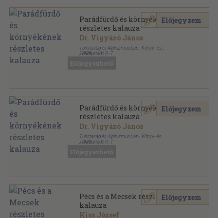
Parádfürdő és környékének
Előjegyzem
részletes kalauza
Dr. Vigyázó János
Turistaság és Alpinizmus Lap-, Könyv- és
Térképkiadó R.-T.
,
1929
Tűzött kötés
,
32
oldal
Előjegyezhető
Részletes helyi kalauzok sorozat
Parádfürdő és környékének
Előjegyzem
részletes kalauza
Dr. Vigyázó János
Turistaság és Alpinizmus Lap-, Könyv- és
Térképkiadó R.-T.
,
1929
Félvászon
,
32
oldal
Előjegyezhető
Részletes helyi kalauzok sorozat
Pécs és a Mecsek részletes
Előjegyzem
kalauza
Kiss József