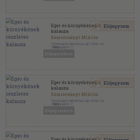
Eger és környékének részletes
Előjegyzem
kalauza
Szmrecsányi Miklós
Turistaság és Alpinizmus Lap-, Könyv- és
Térképkiadó R.-T.
,
1930
Könyvkötői papírkötés
,
102
oldal
Előjegyezhető
Részletes helyi kalauzok sorozat
Eger és környékének részletes
Előjegyzem
kalauza
Szmrecsányi Miklós
Turistaság és Alpinizmus Lap-, Könyv- és
Térképkiadó R.-T.
,
1930
Könyvkötői papírkötés
,
104
oldal
Előjegyezhető
Részletes helyi kalauzok sorozat
Eger és környékének részletes
Előjegyzem