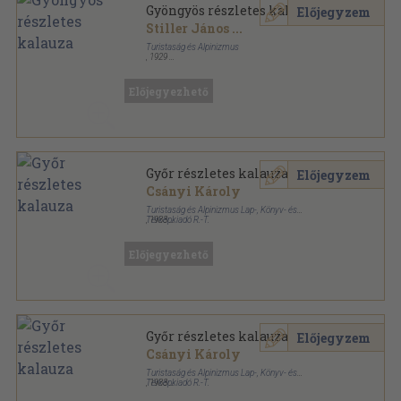
Gyöngyös részletes kalauza
Előjegyzem
Stiller János
...
Turistaság és Alpinizmus
,
1929
Tűzött kötés
,
16
oldal
Részletes helyi kalauzok sorozat
Előjegyezhető
Győr részletes kalauza
Előjegyzem
Csányi Károly
Turistaság és Alpinizmus Lap-, Könyv- és
Térképkiadó R.-T.
,
1933
Félvászon
,
32
oldal
Részletes helyi kalauzok sorozat
Előjegyezhető
Győr részletes kalauza
Előjegyzem
Csányi Károly
Turistaság és Alpinizmus Lap-, Könyv- és
Térképkiadó R.-T.
,
1933
Tűzött kötés
,
32
oldal