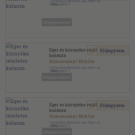
Turistaság és Alpinizmus Lap-, Könyv- és
Térképkiadó R.-T.
,
1926
Félvászon
,
192
oldal
Részletes helyi kalauzok sorozat
Előjegyezhető
Eger és környéke részletes
Előjegyzem
kalauza
Szmrecsányi Miklós
Turistaság és Alpinizmus Lap-, Könyv- és
Térképkiadó R.-T.
,
1930
Félvászon
,
104
oldal
Előjegyezhető
Részletes helyi kalauzok sorozat
Eger és környéke részletes
Előjegyzem
kalauza
Szmrecsányi Miklós
Turistaság és Alpinizmus Lap-, Könyv- és
Térképkiadó R.-T.
,
1925
Varrott papírkötés
,
68
oldal
Előjegyezhető
Részletes helyi kalauzok sorozat