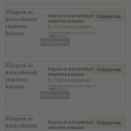
Sopron és környékének
Előjegyzem
részletes kalauza
Dr. Thirring Gusztáv
...
Turistaság és Alpinizmus Lap-, Könyv- és
Térképkiadó R.-T.
,
1935
Félvászon
,
64
oldal
Előjegyezhető
Részletes helyi kalauzok sorozat
Sopron és környékének
Előjegyzem
részletes kalauza
Dr. Thirring Gusztáv
...
Turistaság és Alpinizmus Lap-, Könyv- és
Térképkiadó R.-T.
,
1935
Fűzött papírkötés
,
64
oldal
Előjegyezhető
Részletes helyi kalauzok sorozat
Sopron és környékének
Előjegyzem
részletes kalauza