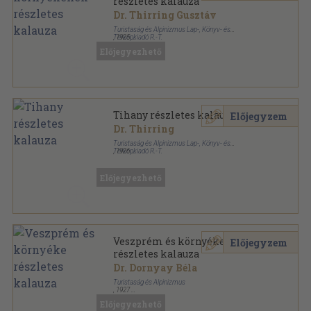
részletes kalauza
Dr. Thirring Gusztáv
Turistaság és Alpinizmus Lap-, Könyv- és
Térképkiadó R.-T.
,
1925
Tűzött kötés
,
48
oldal
Előjegyezhető
Részletes helyi kalauzok sorozat
Tihany részletes kalauza
Előjegyzem
Dr. Thirring
Turistaság és Alpinizmus Lap-, Könyv- és
Térképkiadó R.-T.
,
1926
Tűzött kötés
,
47
oldal
Részletes helyi kalauzok sorozat
Előjegyezhető
Veszprém és környéke
Előjegyzem
részletes kalauza
Dr. Dornyay Béla
Turistaság és Alpinizmus
,
1927
Tűzött kötés
,
32
oldal
Előjegyezhető
Részletes helyi kalauzok sorozat