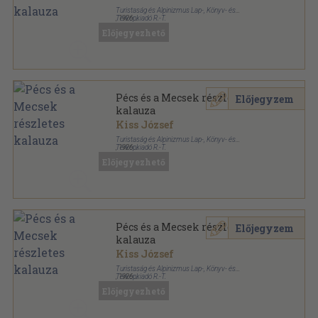
Turistaság és Alpinizmus Lap-, Könyv- és
Térképkiadó R.-T.
,
1926
Tűzött kötés
,
88
oldal
Előjegyezhető
Részletes helyi kalauzok sorozat
Pécs és a Mecsek részletes
Előjegyzem
kalauza
Kiss József
Turistaság és Alpinizmus Lap-, Könyv- és
Térképkiadó R.-T.
,
1926
Könyvkötői kötés
,
88
oldal
Előjegyezhető
Részletes helyi kalauzok sorozat
Pécs és a Mecsek részletes
Előjegyzem
kalauza
Kiss József
Turistaság és Alpinizmus Lap-, Könyv- és
Térképkiadó R.-T.
,
1926
Félvászon
,
88
oldal
Előjegyezhető
Részletes helyi kalauzok sorozat