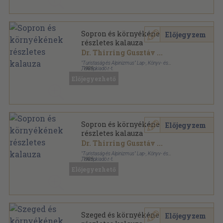
Sopron és környékének
Előjegyzem
részletes kalauza
Dr. Thirring Gusztáv
...
"Turistaság és Alpinizmus" Lap-, Könyv- és
Térképkiadó r.-t.
,
1925
Könyvkötői papírkötés
,
72
oldal
Előjegyezhető
Részletes helyi kalauzok sorozat
Sopron és környékének
Előjegyzem
részletes kalauza
Dr. Thirring Gusztáv
...
"Turistaság és Alpinizmus" Lap-, Könyv- és
Térképkiadó r.-t.
,
1925
Könyvkötői papírkötés
,
72
oldal
Előjegyezhető
Részletes helyi kalauzok sorozat
Szeged és környékének
Előjegyzem