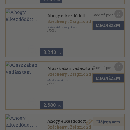
,-Ft
16
Kapható pont:
Ahogy elkezdődött...
Széchenyi Zsigmond
MEGNÉZEM
Szépirodalmi Könyvkiadó
,
1961
Félvászon
,
345
oldal
Széchenyi Zsigmond művei sorozat
3.240
,-Ft
13
Kapható pont:
Alaszkában vadásztam
Széchenyi Zsigmond
MEGNÉZEM
M-Érték Kiadó Kft.
,
2007
Fűzött kemény papírkötés
,
302
oldal
Széchenyi Zsigmond művei sorozat
2.680
,-Ft
Ahogy elkezdődött...
Előjegyzem
Széchenyi Zsigmond