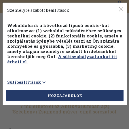
0
Toggle
Főmenü
Könyveink
navigation
Személyre szabott beállítások
Weboldalunk a következő típusú cookie-kat
alkalmazza: (1) weboldal működéséhez szükséges
technikai cookie, (2) funkcionális cookie, amely a
szolgáltatás igénybe vételét teszi az Ön számára
könnyebbé és gyorsabbá, (3) marketing cookie,
amely alapján személyre szabott hirdetésekkel
kereshetjük meg Önt.
A sütiszabályzatunkat itt
érheti el.
Sütibeállítások
HOZZÁJÁRULOK
További szűrők
7 mű érhető el az Antikváriumban a(z)
'Széchenyi Zsigmond művei' című sorozatból.