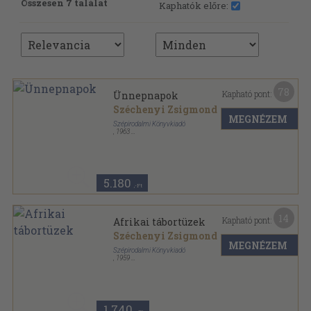
Összesen 7 találat
Kaphatók előre:
78
Kapható pont:
Ünnepnapok
Széchenyi Zsigmond
MEGNÉZEM
Szépirodalmi Könyvkiadó
,
1963
Félvászon
,
651
oldal
Széchenyi Zsigmond művei sorozat
5.180
,-Ft
14
Kapható pont:
Afrikai tábortüzek
Széchenyi Zsigmond
MEGNÉZEM
Szépirodalmi Könyvkiadó
,
1959
Félvászon
,
306
oldal
Széchenyi Zsigmond művei sorozat
1.740