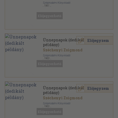
Szépirodalmi Könyvkiadó
,
1961
Könyvkötői kötés
,
345
oldal
Széchenyi Zsigmond művei sorozat
Előjegyezhető
Ünnepnapok (dedikált
Előjegyzem
példány)
Széchenyi Zsigmond
Szépirodalmi Könyvkiadó
,
1963
Félvászon
,
688
oldal
Előjegyezhető
Széchenyi Zsigmond művei sorozat
Ünnepnapok (dedikált
Előjegyzem
példány)
Széchenyi Zsigmond
Szépirodalmi Könyvkiadó
,
1963
Félvászon
,
688
oldal
Előjegyezhető
Széchenyi Zsigmond művei sorozat