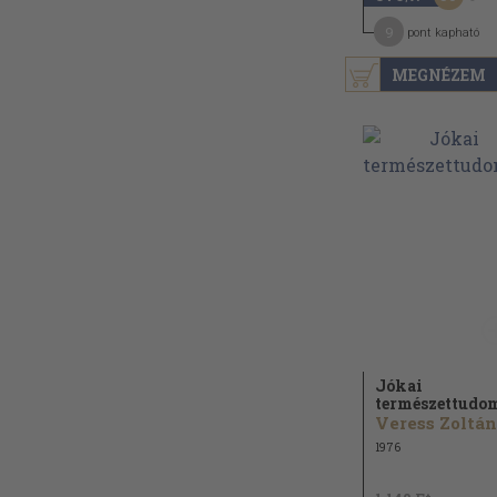
9
pont kapható
MEGNÉZEM
Jókai
természettudo
Veress Zoltán
1976