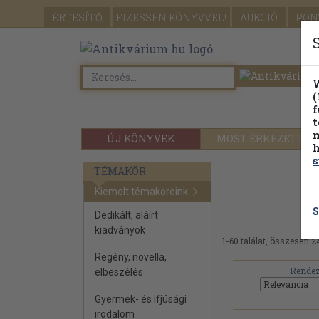
ÉRTESÍTŐ
FIZESSEN
KÖNYVVEL!
AUKCIÓ
PON
W
(
f
t
m
ÚJ KÖNYVEK
MOST ÉRKEZETT
h
s
TÉMAKÖR
Kiemelt témaköreink
S
Dedikált, aláírt
kiadványok
1-60 találat, összesen 2
Regény, novella,
Rendez
elbeszélés
Gyermek- és ifjúsági
irodalom