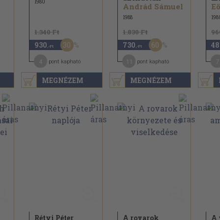
1980
Andrád Sámuel
Eö
1988
198
1.340 Ft
1.830 Ft
96
30
60
930
730
48
,-Ft
,-Ft
4
11
7
pont kapható
pont kapható
MEGNÉZEM
MEGNÉZEM
Rétyi Péter
A rovarok
A 