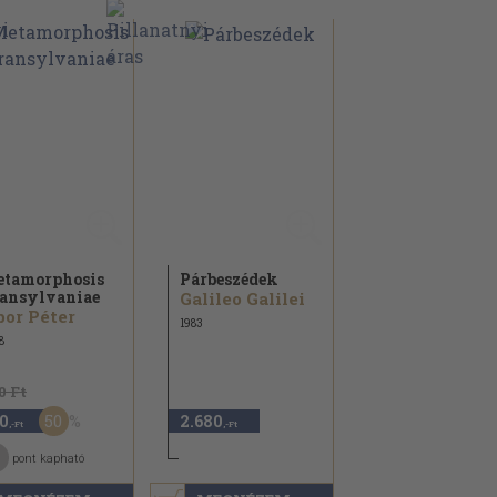
tamorphosis
Párbeszédek
ansylvaniae
Galileo Galilei
or Péter
1983
8
0 Ft
50
0
2.680
,-Ft
,-Ft
pont kapható