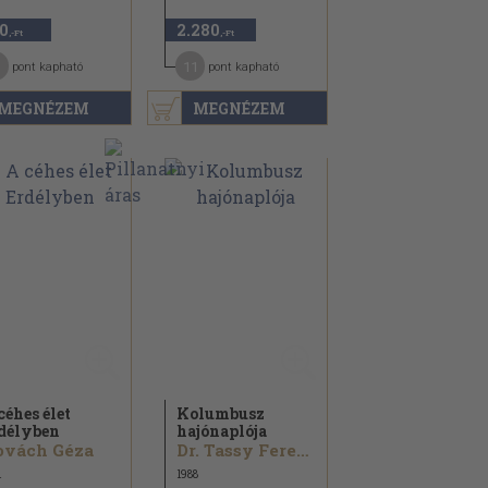
0
2.280
,-Ft
,-Ft
11
pont kapható
pont kapható
MEGNÉZEM
MEGNÉZEM
céhes élet
Kolumbusz
délyben
hajónaplója
ovách Géza
Dr. Tassy Ferenc
1
1988