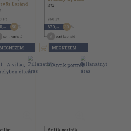
tvös Loránd
1972
0
0 Ft
960 Ft
50
30
0
670
,-Ft
,-Ft
6
pont kapható
pont kapható
MEGNÉZEM
MEGNÉZEM
világ,
Antik portrék