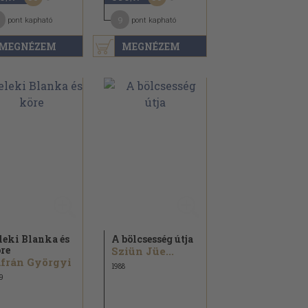
9
pont kapható
pont kapható
MEGNÉZEM
MEGNÉZEM
leki Blanka és
A bölcsesség útja
re
Sziün Jüe...
frán Györgyi
1988
9