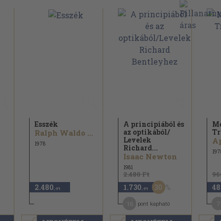
Esszék
A principiából és
Me
az optikából/
Tr
Ralph Waldo Emerson
Levelek
Ap
1978
Richard...
197
Isaac Newton
1981
2.480 Ft
96
30
2.480
1.730
48
,-Ft
,-Ft
16
7
pont kapható