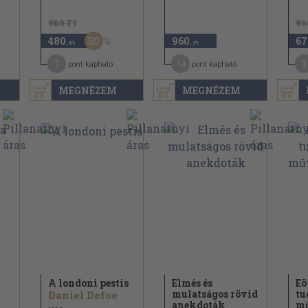
960 Ft
96
50
480
960
67
,-Ft
,-Ft
7
14
3
pont kapható
pont kapható
MEGNÉZEM
MEGNÉZEM
A londoni pestis
Elmés és
Eö
mulatságos rövid
tu
Daniel Defoe
anekdoták
mű