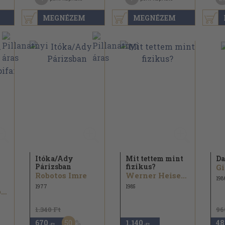
MEGNÉZEM
MEGNÉZEM
Itóka/
Ady
Mit tettem mint
Da
Párizsban
fizikus?
Robotos Imre
Werner Heisenberg...
198
1977
1985
Avvakum pópa...
1.340 Ft
96
50
670
1.140
48
,-Ft
,-Ft