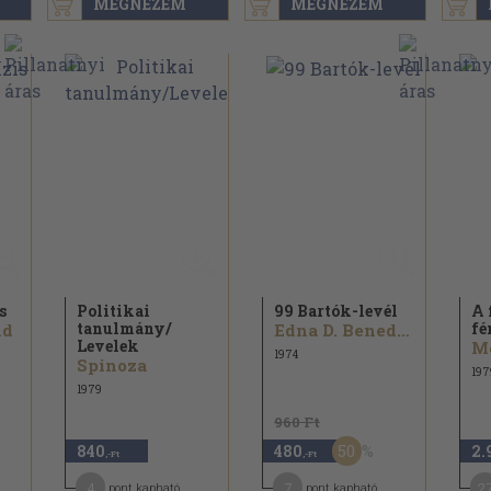
MEGNÉZEM
MEGNÉZEM
s
Politikai
99 Bartók-levél
A 
tanulmány/
fé
ud
Edna D. Benedict
Levelek
1974
Spinoza
197
1979
960 Ft
50
840
480
2.
,-Ft
,-Ft
4
7
2
pont kapható
pont kapható