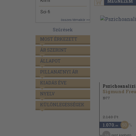
Krimi
MEGNÉZEM
Sci-fi
összes témakör >>
Szűrések
MOST ÉRKEZETT
ÁR SZERINT
ÁLLAPOT
PILLANATNYI ÁR
KIADÁS ÉVE
Pszichoanalízi
Sigmund Fre
NYELV
1977
KÜLÖNLEGESSÉGEK
2.140 Ft
50
1.070
,-Ft
16
pont kapható