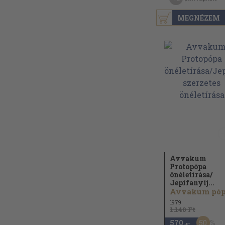
MEGNÉZEM
Avvakum
Protopópa
önéletírása/
Jepifanyij...
1979
1.140 Ft
50
570
,-Ft