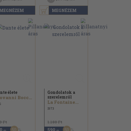
MEGNÉZEM
MEGNÉZEM
nte élete
Gondolatok a
szerelemről
Giovanni Boccaccio
La Fontaine...
6
1973
0 Ft
1.180 Ft
50
50
0
590
,-Ft
,-Ft