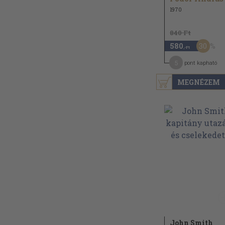
1970
840 Ft
30
580
,-Ft
5
pont kapható
MEGNÉZEM
John Smith