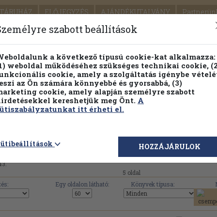
TÁRUHÁZ
ELŐJEGYZÉS
AJÁNDÉKUTALVÁNY
Partnerün
SZÁLLÍTÁS
SEGÍTSÉG
Személyre szabott beállítások
1.
Részletes kereső
Témaköri fa
eboldalunk a következő típusú cookie-kat alkalmazza:
1) weboldal működéséhez szükséges technikai cookie, (2
KIADV
unkcionális cookie, amely a szolgáltatás igénybe vételé
LEGNA
eszi az Ön számára könnyebbé és gyorsabbá, (3)
arketing cookie, amely alapján személyre szabott
PILLANATNYI ÁRAINK
FENNTARTHATÓ OLVASMÁN
irdetésekkel kereshetjük meg Önt.
A
ütiszabályzatunkat itt érheti el.
243 mű érhető el az Antikváriumban a(z) 'Téka' 
ütibeállítások
HOZZÁJÁRULOK
43.
5 oldal
és:
Egy oldalon látható:
Könyvek típusa: