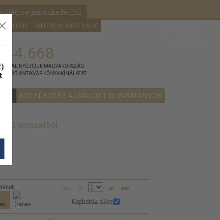
k: Régiségkereskedés.hu
A kosaram
HÍRLEVÉL
BELÉPÉS/REGISZTRÁCIÓ
MÉG
0
5000
Ft
144.668
)
ÁNNYAL NYÚJTJUK MAGYARORSZÁG
t
GYOBB ANTIKVÁR KÖNYV-KÍNÁLATÁT
YOK
KÖTELEZŐ ÉS AJÁNLOTT OLVASMÁNYOK
című sorozatból.
Nézet:
Kaphatók előre: