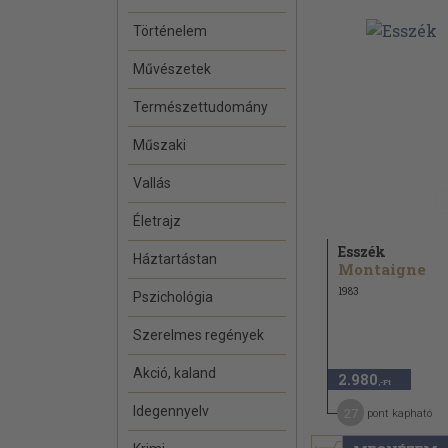
Történelem
Művészetek
Természettudomány
Műszaki
Vallás
Életrajz
Esszék
Háztartástan
Montaigne
1983
Pszichológia
Szerelmes regények
Akció, kaland
2.980
,-Ft
Idegennyelv
27
pont kapható