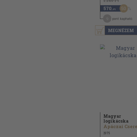
1.140 Ft
50
570
,-Ft
9
pont kapható
MEGNÉZEM
Magyar
logikácska
1975