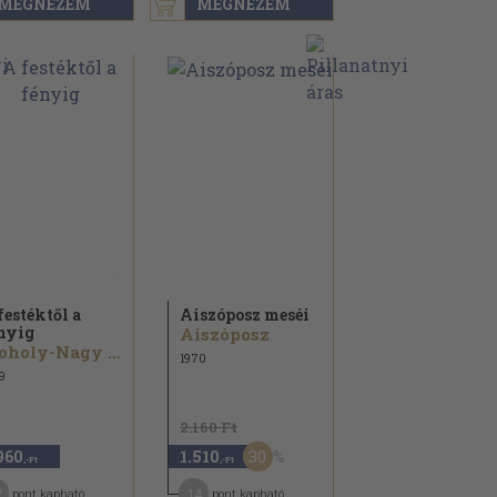
MEGNÉZEM
MEGNÉZEM
festéktől a
Aiszóposz meséi
nyig
Aiszóposz
Moholy-Nagy László
1970
9
2.160 Ft
30
960
1.510
,-Ft
,-Ft
7
14
pont kapható
pont kapható