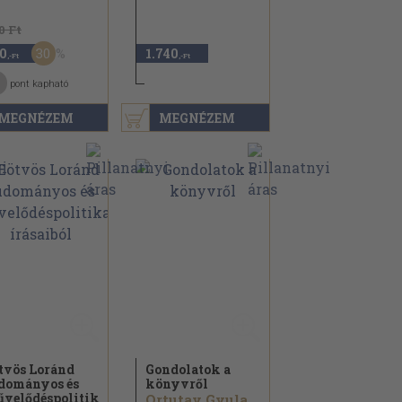
0 Ft
30
0
1.740
,-Ft
,-Ft
pont kapható
MEGNÉZEM
MEGNÉZEM
tvös Loránd
Gondolatok a
dományos és
könyvről
velődéspolitikai...
Ortutay Gyula...