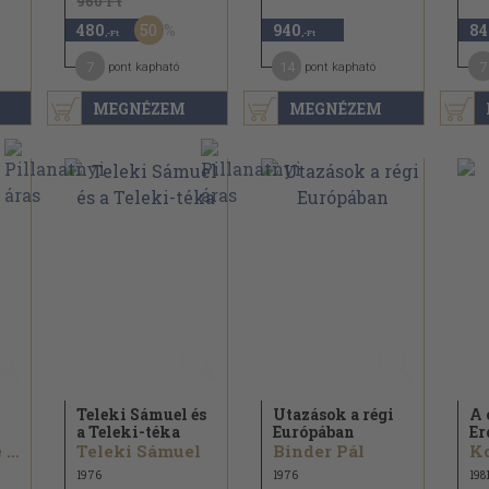
960 Ft
50
480
940
84
,-Ft
,-Ft
7
14
7
pont kapható
pont kapható
MEGNÉZEM
MEGNÉZEM
Teleki Sámuel és
Utazások a régi
A 
a Teleki-téka
Európában
Er
Apáczai Csere János
Teleki Sámuel
Binder Pál
K
1976
1976
198