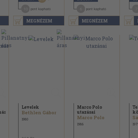
10
6
7
pont kapható
pont kapható
MEGNÉZEM
MEGNÉZEM
Levelek
Marco Polo
Te
mánya
utazásai
kö
Bethlen Gábor
Marco Polo
Sá
1980
1986
197