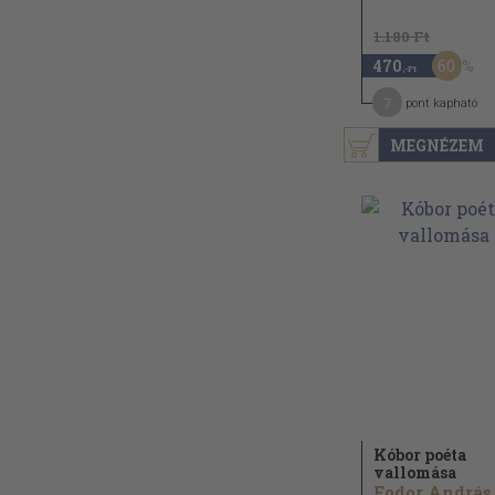
1.180 Ft
60
470
,-Ft
7
pont kapható
MEGNÉZEM
Kóbor poéta
vallomása
Fodor András