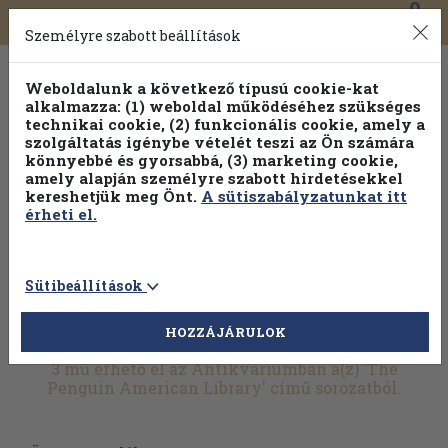
0
Toggle
Főmenü
Könyveink
navigation
Személyre szabott beállítások
Weboldalunk a következő típusú cookie-kat
alkalmazza: (1) weboldal működéséhez szükséges
technikai cookie, (2) funkcionális cookie, amely a
szolgáltatás igénybe vételét teszi az Ön számára
könnyebbé és gyorsabbá, (3) marketing cookie,
amely alapján személyre szabott hirdetésekkel
kereshetjük meg Önt.
A sütiszabályzatunkat itt
érheti el.
Sütibeállítások
HOZZÁJÁRULOK
További szűrők
3 mű érhető el az Antikváriumban a(z) 'The
Penguin American Library' című sorozatból.