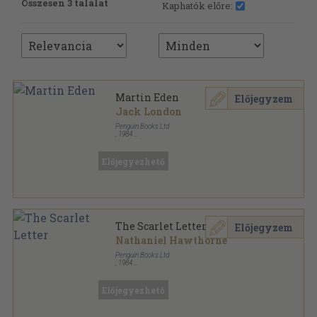
Összesen 3 találat
Kaphatók előre:
Martin Eden
Előjegyzem
Jack London
Penguin Books Ltd
,
1984
Ragasztott papírkötés
,
482
oldal
The Penguin American Library sorozat
Előjegyezhető
The Scarlet Letter
Előjegyzem
Nathaniel Hawthorne
Penguin Books Ltd
,
1984
Ragasztott papírkötés
,
283
oldal
The Penguin American Library sorozat
Előjegyezhető