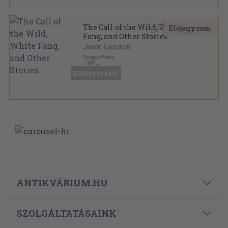
The Call of the Wild, White
Előjegyzem
Fang, and Other Stories
Jack London
Penguin Books
,
1981
Ragasztott papírkötés
,
410
oldal
Előjegyezhető
The Penguin American Library sorozat
ANTIKVÁRIUM.HU
SZOLGÁLTATÁSAINK