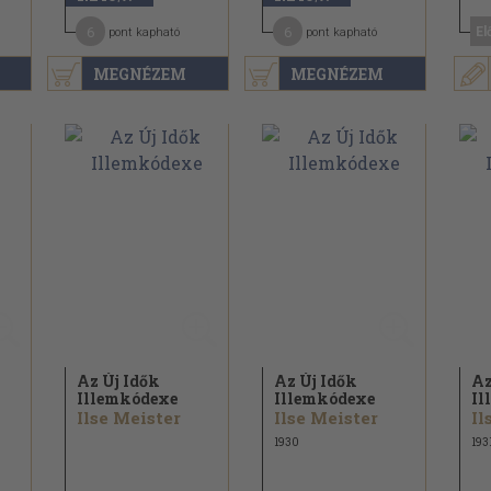
6
6
El
pont kapható
pont kapható
MEGNÉZEM
MEGNÉZEM
Az Új Idők
Az Új Idők
Az
Illemkódexe
Illemkódexe
Il
Ilse Meister
Ilse Meister
Il
1930
193