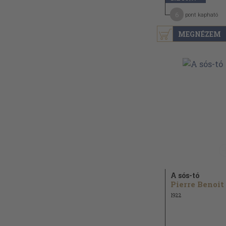
6
pont kapható
MEGNÉZEM
A sós-tó
Pierre Benoit
1922