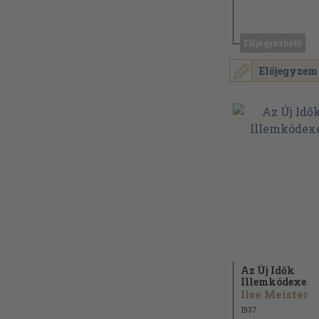
Előjegyezhető
Előjegyzem
Az Új Idők
Illemkódexe
Ilse Meister
1937