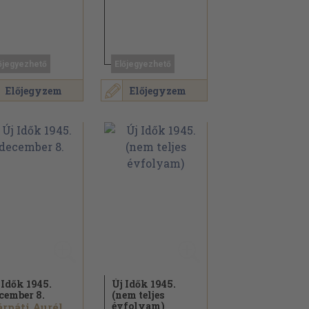
őjegyezhető
Előjegyezhető
Előjegyzem
Előjegyzem
 Idők 1945.
Új Idők 1945.
cember 8.
(nem teljes
évfolyam)
rpáti Aurél...