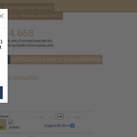
k: Régiségkereskedés.hu
A kosaram
HÍRLEVÉL
BELÉPÉS/REGISZTRÁCIÓ
MÉG
0
5000
Ft
144.668
)
ÁNNYAL NYÚJTJUK MAGYARORSZÁG
t
GYOBB ANTIKVÁR KÖNYV-KÍNÁLATÁT
YOK
KÖTELEZŐ ÉS AJÁNLOTT OLVASMÁNYOK
című sorozatból.
Nézet:
Kaphatók előre: