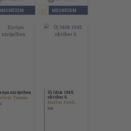
MEGNÉZEM
MEGNÉZEM
rópa zárójelben
Új Idők 1945.
október 6.
olnár Tamás
Heltai Jenö...
22
1945