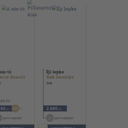
sós-tó
Éji lepke
erre Benoit
Rab Gusztáv
2
1944
480 Ft
50
240
2.680
,-Ft
,-Ft
21
pont kapható
pont kapható