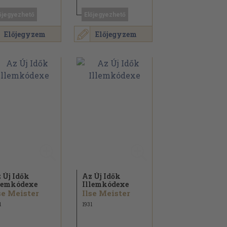
őjegyezhető
Előjegyezhető
Előjegyzem
Előjegyzem
 Új Idők
Az Új Idők
lemkódexe
Illemkódexe
se Meister
Ilse Meister
1
1931