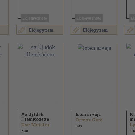
Előjegyezhető
Előjegyezhető
El
Előjegyzem
Előjegyzem
Az Új Idők
Isten árvája
Ki
Illemkódexe
mű
Ormos Gerő
Ilse Meister
Ly
1940
1930
194