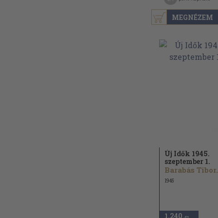
MEGNÉZEM
Új Idők 1945.
szeptember 1.
Barabás Tibor.
1945
1.240
,-Ft