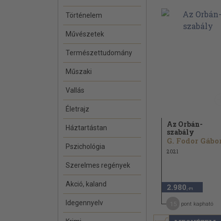
Történelem
Művészetek
Természettudomány
Műszaki
Vallás
Életrajz
Az Orbán-
Háztartástan
szabály
G. Fodor Gábo
Pszichológia
2021
Szerelmes regények
Akció, kaland
2.980
,-Ft
Idegennyelv
15
pont kapható