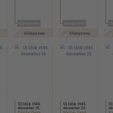
Előjegyezhető
Előjegyezhető
El
Előjegyzem
Előjegyzem
Új Idők 1945.
Új Idők 1945.
Új
december 15.
december 22.
de
Ottlik Géza...
Heltai Jenő...
Ká