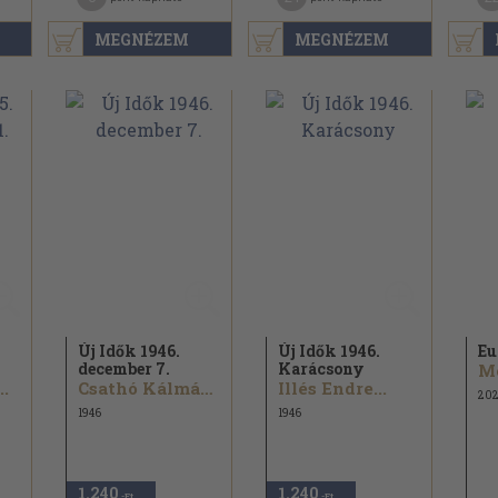
MEGNÉZEM
MEGNÉZEM
Új Idők 1946.
Új Idők 1946.
Eu
december 7.
Karácsony
M
..
Csathó Kálmán...
Illés Endre...
20
1946
1946
1.240
1.240
,-Ft
,-Ft