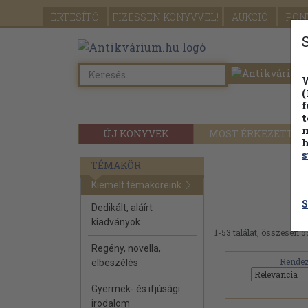
ÉRTESÍTŐ
FIZESSEN
KÖNYVVEL!
AUKCIÓ
PON
W
(
f
t
m
ÚJ KÖNYVEK
MOST ÉRKEZETT
h
s
TÉMAKÖR
Kiemelt témaköreink
S
Dedikált, aláírt
kiadványok
1-53 találat, összesen 5
Regény, novella,
Rendez
elbeszélés
Gyermek- és ifjúsági
irodalom