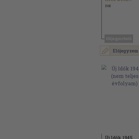
1945
Előjegyezhető
Előjegyzem
Új Idők 1945.