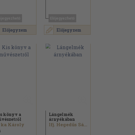
őjegyezhető
Előjegyezhető
Előjegyzem
Előjegyzem
s könyv a
Lángelmék
vészetről
árnyékában
ka Károly
Ifj. Hegedűs Sándor
4