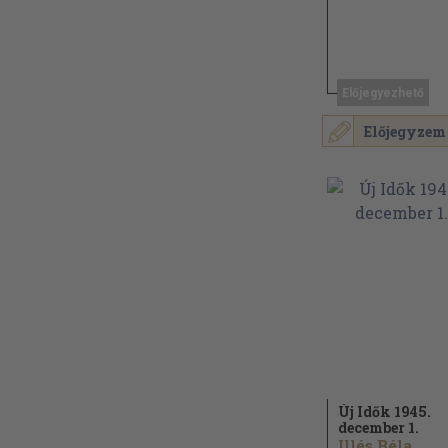
Előjegyezhető
Előjegyzem
Új Idők 1945.
december 1.
Illés Béla...