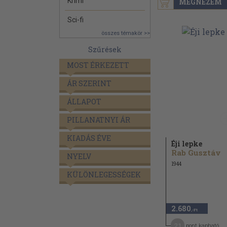
Krimi
MEGNÉZEM
Sci-fi
összes témakör >>
Szűrések
MOST ÉRKEZETT
ÁR SZERINT
ÁLLAPOT
PILLANATNYI ÁR
KIADÁS ÉVE
Éji lepke
Rab Gusztáv
NYELV
1944
KÜLÖNLEGESSÉGEK
2.680
,-Ft
21
pont kapható