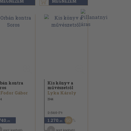
MEGNÉZEM
MEGNÉZEM
bán kontra
Kis könyv a
ros
művészetről
 Fodor Gábor
Lyka Károly
4
1944
2.540 Ft
50
740
1.270
,-Ft
,-Ft
2
6
pont kapható
pont kapható