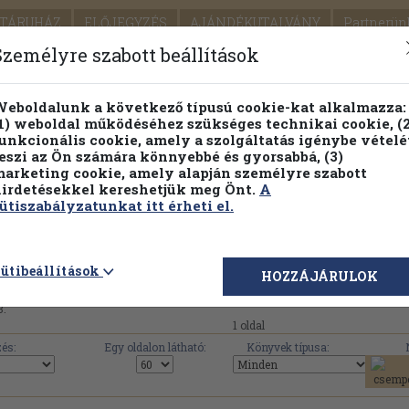
TÁRUHÁZ
ELŐJEGYZÉS
AJÁNDÉKUTALVÁNY
Partnerün
SZÁLLÍTÁS
SEGÍTSÉG
Személyre szabott beállítások
1.
Részletes kereső
Témaköri fa
eboldalunk a következő típusú cookie-kat alkalmazza:
1) weboldal működéséhez szükséges technikai cookie, (2
KIADV
unkcionális cookie, amely a szolgáltatás igénybe vételé
LEGNA
eszi az Ön számára könnyebbé és gyorsabbá, (3)
arketing cookie, amely alapján személyre szabott
PILLANATNYI ÁRAINK
FENNTARTHATÓ OLVASMÁN
irdetésekkel kereshetjük meg Önt.
A
ütiszabályzatunkat itt érheti el.
53 mű érhető el az Antikváriumban a(z) 'Új Idők' 
ütibeállítások
HOZZÁJÁRULOK
3.
1 oldal
és:
Egy oldalon látható:
Könyvek típusa: