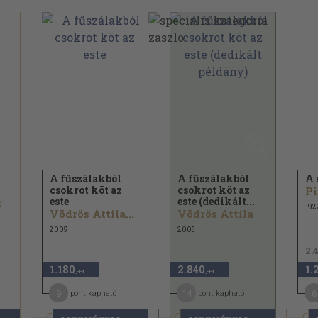
A fűszálakból
A fűszálakból
A 
csokrot köt az
csokrot köt az
Pi
este
este (dedikált...
r
192
Vödrös Attila...
Vödrös Attila
2005
2005
2.
1.180
2.840
1.
,-Ft
,-Ft
9
14
6
pont kapható
pont kapható