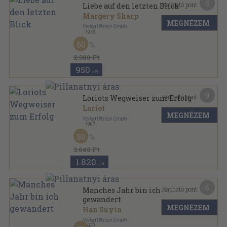
5
Kapható pont:
Liebe auf den letzten Blick
Margery Sharp
MEGNÉZEM
Verlag Ullstein GmbH
,
1973
Ragasztott papírkötés
,
188
oldal
60
Ullstein Buch sorozat
2.380 Ft
950
,-Ft
9
Kapható pont:
Loriots Wegweiser zum Erfolg
Loriot
MEGNÉZEM
Verlag Ullstein GmbH
,
1967
Ragasztott papírkötés
,
155
oldal
50
Ullstein Buch sorozat
3.640 Ft
1.820
,-Ft
6
Kapható pont:
Manches Jahr bin ich
gewandert
MEGNÉZEM
Han Suyin
Verlag Ullstein GmbH
,
1972