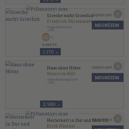
,-Ft
6
Kapható pont:
Grieche sucht Griechin
Friedrich Dürrenmatt
MEGNÉZEM
Verlag Ullstein GmbH
,
1979
Ragasztott papírkötés
,
149
oldal
50
Ullstein Buch sorozat
2.340 Ft
1.170
,-Ft
15
Kapható pont:
Haus ohne Hüter
Heinrich Böll
MEGNÉZEM
Ullstein Buchverlag GmbH
,
1972
Ragasztott papírkötés
,
219
oldal
Ullstein Buch sorozat
2.980
,-Ft
6
Kapható pont:
Heiterkeit in Dur und Moll III.
Erich Kästner
...