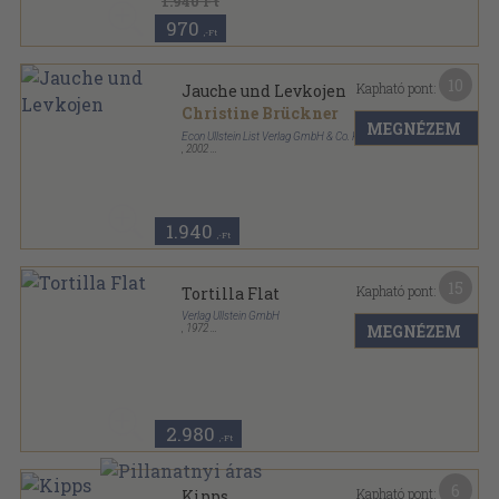
1.940 Ft
970
,-Ft
10
Kapható pont:
Jauche und Levkojen
Christine Brückner
MEGNÉZEM
Econ Ullstein List Verlag GmbH & Co. KG
,
2002
Ragasztott papírkötés
,
313
oldal
Ullstein Buch sorozat
1.940
,-Ft
15
Kapható pont:
Tortilla Flat
Verlag Ullstein GmbH
MEGNÉZEM
,
1972
Ragasztott papírkötés
,
187
oldal
Ullstein Buch sorozat
2.980
,-Ft
6
Kapható pont:
Kipps