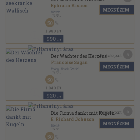
Ephraim Kishon
MEGNÉZEM
Ullstein
,
1978
Ragasztott papírkötés
,
152
oldal
50
Ullstein Buch sorozat
1.980 Ft
990
,-Ft
5
Kapható pont:
Der Wächter des Herzens
Francoise Sagan
MEGNÉZEM
Verlag Ullstein GmbH
,
1973
Ragasztott papírkötés
,
126
oldal
50
Ullstein Buch sorozat
1.840 Ft
920
,-Ft
6
Kapható pont:
Die Firma dankt mit Kugeln
E. Richard Johnson
MEGNÉZEM
Ullstein
,
1972
Ragasztott papírkötés
,
141
oldal
50
Ullstein Buch sorozat