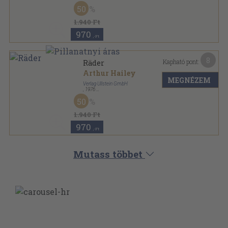
Ragasztott papírkötés
,
153
oldal
50
Ullstein Buch sorozat
1.940 Ft
970
,-Ft
8
Kapható pont:
Räder
Arthur Hailey
MEGNÉZEM
Verlag Ullstein GmbH
,
1976
Ragasztott papírkötés
,
539
oldal
50
Ullstein Buch sorozat
1.940 Ft
970
,-Ft
Mutass többet