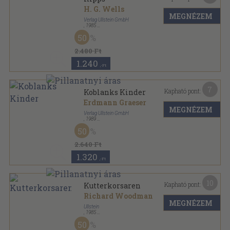
H. G. Wells
MEGNÉZEM
Verlag Ullstein GmbH
,
1985
Ragasztott papírkötés
,
398
oldal
50
Ullstein Buch sorozat
2.480 Ft
1.240
,-Ft
7
Kapható pont:
Koblanks Kinder
Erdmann Graeser
MEGNÉZEM
Verlag Ullstein GmbH
,
1989
Ragasztott papírkötés
,
254
oldal
50
Ullstein Buch sorozat
2.640 Ft
1.320
,-Ft
10
Kapható pont:
Kutterkorsaren
Richard Woodman
MEGNÉZEM
Ullstein
,
1985
Ragasztott papírkötés
,
204
oldal
50
Ullstein Buch sorozat