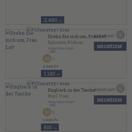
Ragasztott papírkötés
,
314
oldal
Ullstein Buch sorozat
2.480
,-Ft
6
Kapható pont:
Drehn Sie sich um, Frau Lot!
Ephraim Kishon
MEGNÉZEM
Verlag Ullstein GmbH
,
1986
Ragasztott papírkötés
,
174
oldal
50
Ullstein Buch sorozat
2.240 Ft
1.120
,-Ft
6
Kapható pont:
Englisch in der Tasche
Karl Voss
MEGNÉZEM
Verlag Ullstein GmbH
,
1959
Ragasztott papírkötés
,
224
oldal
50
Ullstein Buch sorozat
1.630 Ft
810
,-Ft