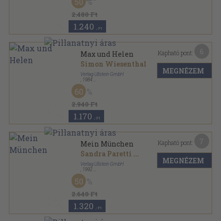
50
Ragasztott papírkötés
,
315
oldal
Ullstein Buch sorozat
2.480 Ft
1.240
,-Ft
6
Kapható pont:
Max und Helen
Simon Wiesenthal
MEGNÉZEM
Verlag Ullstein GmbH
,
1984
Ragasztott papírkötés
,
158
oldal
60
Ullstein Buch sorozat
2.940 Ft
1.170
,-Ft
7
Kapható pont:
Mein München
Sandra Paretti
...
MEGNÉZEM
Verlag Ullstein GmbH
,
1992
Ragasztott papírkötés
,
144
oldal
50
Ullstein Buch sorozat
2.640 Ft
1.320
,-Ft