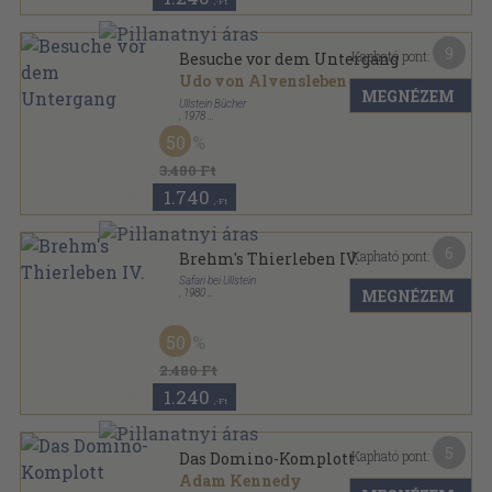
,-Ft
9
Kapható pont:
Besuche vor dem Untergang
Udo von Alvensleben
MEGNÉZEM
Ullstein Bücher
,
1978
Ragasztott papírkötés
,
267
oldal
50
Ullstein Buch sorozat
3.480 Ft
1.740
,-Ft
6
Kapható pont:
Brehm's Thierleben IV.
Safari bei Ullstein
MEGNÉZEM
,
1980
Ragasztott papírkötés
,
304
oldal
Ullstein Buch sorozat
50
2.480 Ft
1.240
,-Ft
5
Kapható pont:
Das Domino-Komplott
Adam Kennedy