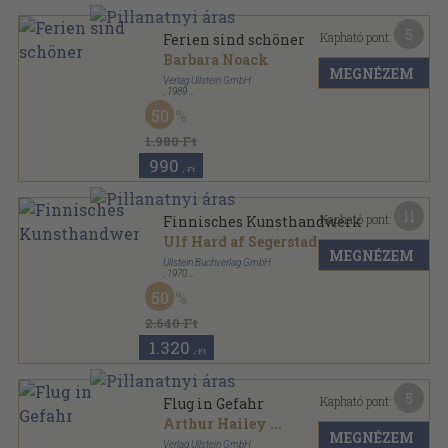
5
Kapható pont:
Ferien sind schöner
Barbara Noack
MEGNÉZEM
Verlag Ullstein GmbH
,
1989
Ragasztott papírkötés
,
154
oldal
50
Ullstein Buch sorozat
1.980 Ft
990
,-Ft
11
Kapható pont:
Finnisches Kunsthandwerk
Ulf Hard af Segerstad
MEGNÉZEM
Ullstein Buchverlag GmbH
,
1970
Varrott papírkötés
,
62
oldal
50
Ullstein Buch sorozat
2.640 Ft
1.320
,-Ft
5
Kapható pont:
Flug in Gefahr
Arthur Hailey
...
MEGNÉZEM
Verlag Ullstein GmbH