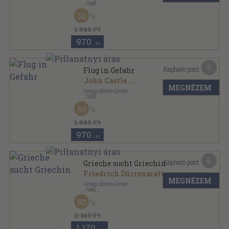
,
1998
Ragasztott papírkötés
,
174
oldal
50
Ullstein Buch sorozat
1.940 Ft
970
,-Ft
5
Kapható pont:
Flug in Gefahr
John Castle
...
MEGNÉZEM
Verlag Ullstein GmbH
,
1976
Ragasztott papírkötés
,
174
oldal
50
Ullstein Buch sorozat
1.940 Ft
970
,-Ft
6
Kapható pont:
Grieche sucht Griechin
Friedrich Dürrenmatt
MEGNÉZEM
Verlag Ullstein GmbH
,
1966
Ragasztott papírkötés
,
149
oldal
50
Ullstein Buch sorozat
2.340 Ft
1.170