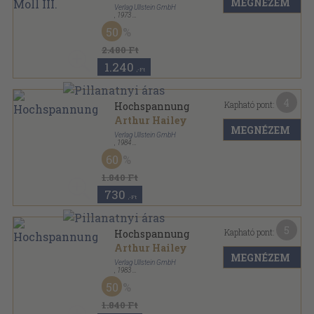
MEGNÉZEM
Verlag Ullstein GmbH
,
1973
Ragasztott papírkötés
,
206
oldal
50
Ullstein Buch sorozat
2.480 Ft
1.240
,-Ft
4
Kapható pont:
Hochspannung
Arthur Hailey
MEGNÉZEM
Verlag Ullstein GmbH
,
1984
Ragasztott papírkötés
,
539
oldal
60
Ullstein Buch sorozat
1.840 Ft
730
,-Ft
5
Kapható pont:
Hochspannung
Arthur Hailey
MEGNÉZEM
Verlag Ullstein GmbH
,
1983
Ragasztott papírkötés
,
539
oldal
50
Ullstein Buch sorozat
1.840 Ft