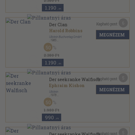
2.380 Ft
1.190
,-Ft
6
Kapható pont:
Der Clan
Harold Robbins
MEGNÉZEM
Ullstein Buchverlag GmbH
,
1985
Ragasztott papírkötés
,
315
oldal
50
Ullstein Buch sorozat
2.380 Ft
1.190
,-Ft
5
Kapható pont:
Der seekranke Walfisch
Ephraim Kishon
MEGNÉZEM
Ullstein
,
1978
Ragasztott papírkötés
,
152
oldal
50
Ullstein Buch sorozat
1.980 Ft
990
,-Ft
5
Kapható pont:
Der seekranke Walfisch