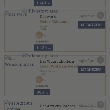
1.140
,-Ft
7
Kapható pont:
Das war's
Heinz Rühmann
MEGNÉZEM
Ullstein
,
1994
Ragasztott papírkötés
,
311
oldal
50
Ullstein Buch sorozat
2.860 Ft
1.430
,-Ft
5
Kapható pont:
Das Wunschhütlein
Horst Wolfram Geissler
MEGNÉZEM
Ullstein Bücher
,
1962
Ragasztott papírkötés
,
186
oldal
50
Ullstein Buch sorozat
1.980 Ft
990
,-Ft
20
Kapható pont:
Der Arzt aus Cordoba