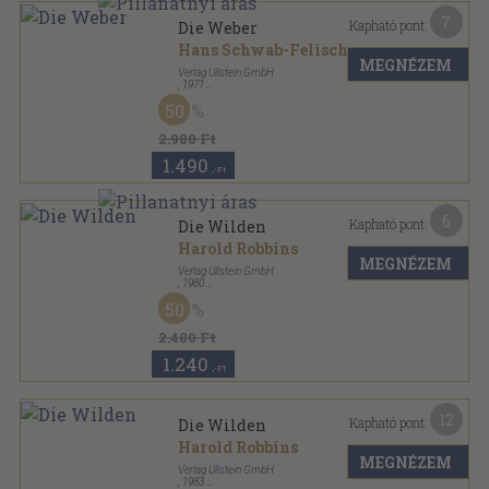
7
Kapható pont:
Die Weber
Hans Schwab-Felisch
...
MEGNÉZEM
Verlag Ullstein GmbH
,
1971
Ragasztott papírkötés
,
269
oldal
50
Ullstein Buch sorozat
2.980 Ft
1.490
,-Ft
6
Kapható pont:
Die Wilden
Harold Robbins
MEGNÉZEM
Verlag Ullstein GmbH
,
1980
Ragasztott papírkötés
,
314
oldal
50
Ullstein Buch sorozat
2.480 Ft
1.240
,-Ft
12
Kapható pont:
Die Wilden
Harold Robbins
MEGNÉZEM
Verlag Ullstein GmbH
,
1983