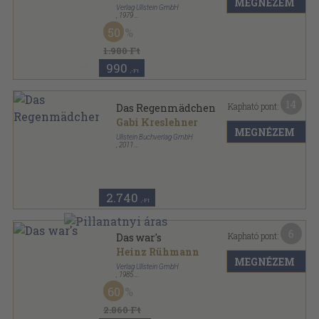
MEGNÉZEM
Verlag Ullstein GmbH
,
1979
Ragasztott papírkötés
,
185
oldal
50
Ullstein Buch sorozat
1.980 Ft
990
,-Ft
14
Kapható pont:
Das Regenmädchen
Gabi Kreslehner
MEGNÉZEM
Ullstein Buchverlag GmbH
,
2011
Fűzött kemény papírkötés
,
295
oldal
Ullstein Buch sorozat
2.740
,-Ft
6
Kapható pont:
Das war's
Heinz Rühmann
MEGNÉZEM
Verlag Ullstein GmbH
,
1985
Ragasztott papírkötés
,
311
oldal
60
Ullstein Buch sorozat
2.860 Ft