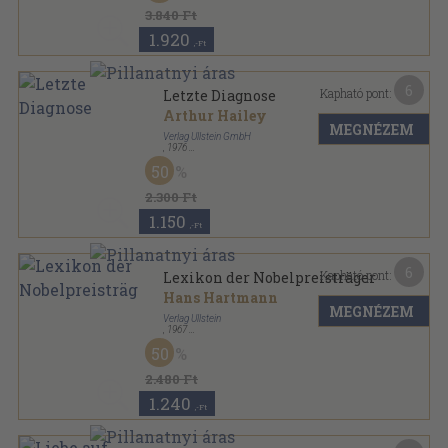
3.840 Ft
1.920
,-Ft
6
Kapható pont:
Letzte Diagnose
Arthur Hailey
MEGNÉZEM
Verlag Ullstein GmbH
,
1976
Ragasztott papírkötés
,
312
oldal
50
Ullstein Buch sorozat
2.300 Ft
1.150
,-Ft
6
Kapható pont:
Lexikon der Nobelpreisträger
Hans Hartmann
MEGNÉZEM
Verlag Ullstein
,
1967
Ragasztott papírkötés
,
434
oldal
50
Ullstein Buch sorozat
2.480 Ft
1.240
,-Ft