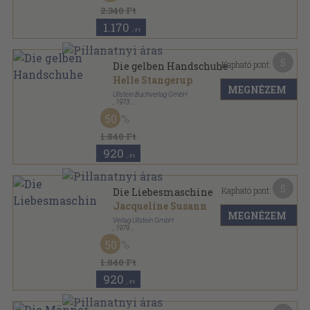
2.340 Ft
1.170
,-Ft
5
Kapható pont:
Die gelben Handschuhe
Helle Stangerup
MEGNÉZEM
Ullstein Buchverlag GmbH
,
1973
Ragasztott papírkötés
,
140
oldal
50
Ullstein Buch sorozat
1.840 Ft
920
,-Ft
5
Kapható pont:
Die Liebesmaschine
Jacqueline Susann
MEGNÉZEM
Verlag Ullstein GmbH
,
1979
Ragasztott papírkötés
,
425
oldal
50
Ullstein Buch sorozat
1.840 Ft
920
,-Ft