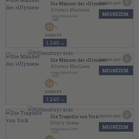
6
Kapható pont:
Die Männer der »Ulysses«
Alistair MacLean
MEGNÉZEM
Verlag Ullstein GmbH
,
1986
Ragasztott papírkötés
,
237
oldal
50
Ullstein Buch sorozat
2.480 Ft
1.240
,-Ft
6
Kapható pont:
Die Männer der »Ulysses«
Alistair MacLean
MEGNÉZEM
Verlag Ullstein GmbH
,
1979
Ragasztott papírkötés
,
237
oldal
50
Ullstein Buch sorozat
2.480 Ft
1.240
,-Ft
6
Kapható pont:
Die Tragödie von York
Ellery Queen
MEGNÉZEM
Verlag Ullstein GmbH
,
1973
Ragasztott papírkötés
,
188
oldal