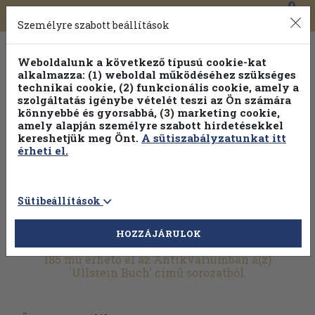
0
Toggle
Főmenü
Könyveink
navigation
Személyre szabott beállítások
Weboldalunk a következő típusú cookie-kat
alkalmazza: (1) weboldal működéséhez szükséges
technikai cookie, (2) funkcionális cookie, amely a
szolgáltatás igénybe vételét teszi az Ön számára
könnyebbé és gyorsabbá, (3) marketing cookie,
Válogasson több mint 30 000 kötet közül
amely alapján személyre szabott hirdetésekkel
Hobbi témakörökben
20% kedvezménnyel!
kereshetjük meg Önt.
A sütiszabályzatunkat itt
érheti el.
Sütibeállítások
HOZZÁJÁRULOK
További szűrők
185 mű érhető el az Antikváriumban a(z)
'Ullstein Buch' című sorozatból.