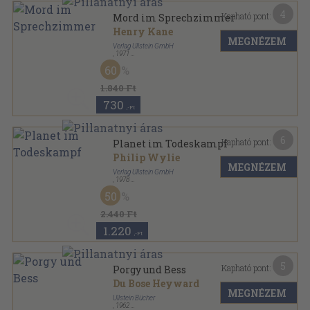
4
Kapható pont:
Mord im Sprechzimmer
Henry Kane
MEGNÉZEM
Verlag Ullstein GmbH
,
1971
Ragasztott papírkötés
,
155
oldal
60
Ullstein Buch sorozat
1.840 Ft
730
,-Ft
6
Kapható pont:
Planet im Todeskampf
Philip Wylie
MEGNÉZEM
Verlag Ullstein GmbH
,
1978
Ragasztott papírkötés
,
157
oldal
50
Ullstein Buch sorozat
2.440 Ft
1.220
,-Ft
5
Kapható pont:
Porgy und Bess
Du Bose Heyward
MEGNÉZEM
Ullstein Bücher
,
1962