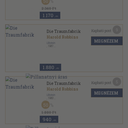
50
Ullstein Buch sorozat
2.340 Ft
1.170
,-Ft
9
Kapható pont:
Die Traumfabrik
Harold Robbins
MEGNÉZEM
Ullstein
,
1981
Ragasztott papírkötés
,
327
oldal
Ullstein Buch sorozat
1.880
,-Ft
5
Kapható pont:
Die Traumfabrik
Harold Robbins
MEGNÉZEM
Ullstein
,
1980
Ragasztott papírkötés
,
327
oldal
50
Ullstein Buch sorozat
1.880 Ft
940
,-Ft