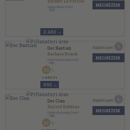
Herbert Le Porrier
MEGNÉZEM
Verlag Ullstein GmbH
,
1979
Ragasztott papírkötés
,
248
oldal
Ullstein Buch sorozat
2.480
,-Ft
5
Kapható pont:
Der Bastian
Barbara Noack
MEGNÉZEM
Ullstein Buchverlag GmbH
,
1982
Ragasztott papírkötés
,
309
oldal
50
Ullstein Buch sorozat
1.980 Ft
990
,-Ft
6
Kapható pont:
Der Clan
Harold Robbins
MEGNÉZEM
Ullstein Buchverlag GmbH
,
1988
Ragasztott papírkötés
,
315
oldal
50
Ullstein Buch sorozat