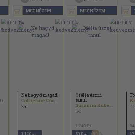
MEGNÉZEM
MEGNÉZEM
Ne hagyd magad!
Ofélia úszni
Tö
tanul
li
Catherine Cookson
Ka
Susanna Kubelka
1993
199
1991
1.740 Ft
94
50
1.140
870
47
,-Ft
,-Ft