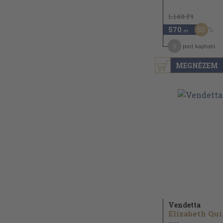
1.140 Ft
50
570
,-Ft
9
pont kapható
MEGNÉZEM
Vendetta
El