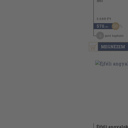
1993
1.140 Ft
50
570
,-Ft
9
pont kapható
MEGNÉZEM
Éjféli angyalo