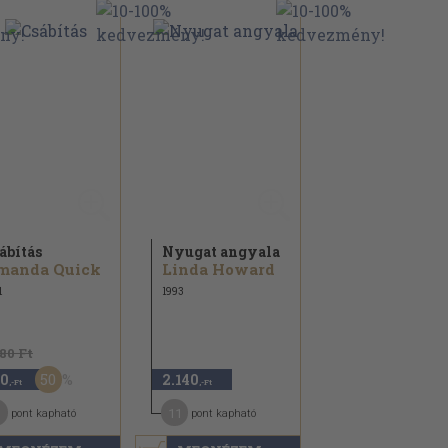
ábítás
Nyugat angyala
manda Quick
Linda Howard
1
1993
180 Ft
50
0
2.140
,-Ft
,-Ft
11
pont kapható
pont kapható