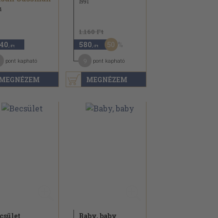
1991
4
1.160 Ft
50
140
580
,-Ft
,-Ft
9
pont kapható
pont kapható
MEGNÉZEM
MEGNÉZEM
csület
Baby, baby