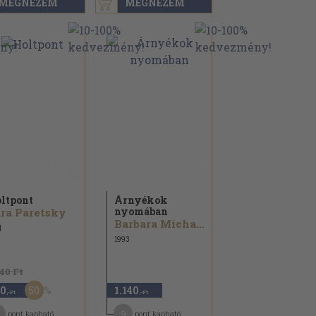
MEGNÉZEM
MEGNÉZEM
ltpont
Árnyékok
nyomában
ra Paretsky
Barbara Michaels
1
1993
140 Ft
50
0
1.140
,-Ft
,-Ft
9
pont kapható
pont kapható