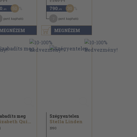
0 Ft
1.140 Ft
50
30
0
790
,-Ft
,-Ft
7
pont kapható
pont kapható
MEGNÉZEM
MEGNÉZEM
abadíts meg
Szégyentelen
Elizabeth Quinn
Stella Linden
1
1990