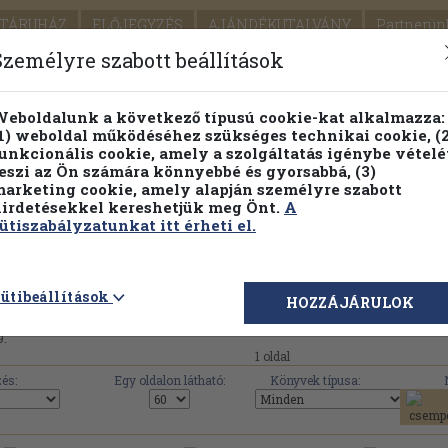
TÁRUHÁZ
ELŐJEGYZÉS
AJÁNDÉKUTALVÁNY
Partnerün
SZÁLLÍTÁS
SEGÍTSÉG
Személyre szabott beállítások
Részletes kereső
Témaköri fa
eboldalunk a következő típusú cookie-kat alkalmazza:
1) weboldal működéséhez szükséges technikai cookie, (2
Vál
unkcionális cookie, amely a szolgáltatás igénybe vételé
eszi az Ön számára könnyebbé és gyorsabbá, (3)
arketing cookie, amely alapján személyre szabott
PILLANATNYI ÁRAINK
FENNTARTHATÓ OLVASMÁN
irdetésekkel kereshetjük meg Önt.
A
ütiszabályzatunkat itt érheti el.
39 mű érhető el az Antikváriumban a(z) 'Vénusz Könyv
ütibeállítások
HOZZÁJÁRULOK
9.
1 oldal
és:
Egy oldalon látható:
Könyvek típusa: