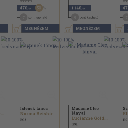
940 Ft
94
50
470
1.140
47
,-Ft
,-Ft
7
9
7
pont kapható
pont kapható
MEGNÉZEM
MEGNÉZEM
Istenek tánca
Madame Cleo
Sz
lányai
Una-Mary Parker
Norma Beishir
Lucianne Goldberg
1993
199
1992