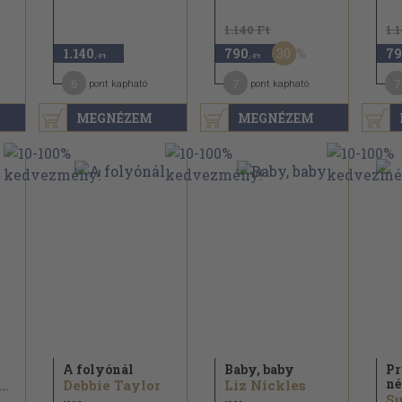
1.140 Ft
1.
30
1.140
790
79
,-Ft
,-Ft
6
7
7
pont kapható
pont kapható
MEGNÉZEM
MEGNÉZEM
A folyónál
Baby, baby
Pr
né
izabeth Quinn
Debbie Taylor
Liz Nickles
S