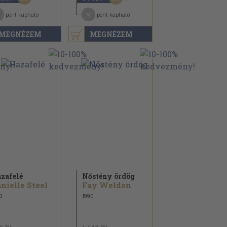
9
pont kapható
pont kapható
MEGNÉZEM
MEGNÉZEM
zafelé
Nőstény ördög
nielle Steel
Fay Weldon
0
1990