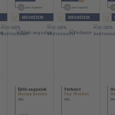
9
13
7
pont kapható
pont kapható
MEGNÉZEM
MEGNÉZEM
Éjféli angyalok
Férfiszív
Ha
Norma Beishir
Fay Weldon
Da
1992
1992
199