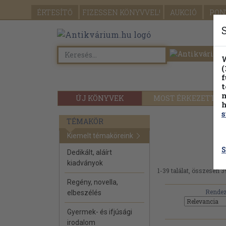
ÉRTESÍTŐ
FIZESSEN
KÖNYVVEL!
AUKCIÓ
PON
W
(
f
t
m
ÚJ KÖNYVEK
MOST ÉRKEZETT
h
s
TÉMAKÖR
Kiemelt témaköreink
S
Dedikált, aláírt
kiadványok
1-39 találat, összesen 3
Regény, novella,
Rendez
elbeszélés
Gyermek- és ifjúsági
irodalom