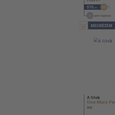
1.140 Ft
50
570
,-Ft
9
pont kapható
MEGNÉZEM
A titok
1992