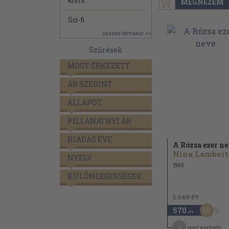
Krimi
MEGNÉZEM
Sci-fi
összes témakör >>
Szűrések
MOST ÉRKEZETT
ÁR SZERINT
ÁLLAPOT
PILLANATNYI ÁR
KIADÁS ÉVE
A Rózsa ezer n
Nina Lambert
NYELV
1993
KÜLÖNLEGESSÉGEK
1.140 Ft
50
570
,-Ft
9
pont kapható