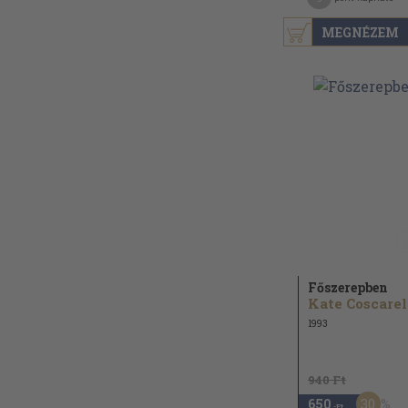
MEGNÉZEM
Főszerepben
Kate Coscarel
1993
940 Ft
30
650
,-Ft