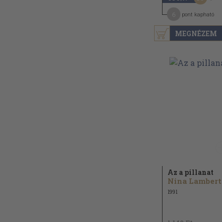
6
pont kapható
MEGNÉZEM
Az a pillanat
Nina Lambert
1991