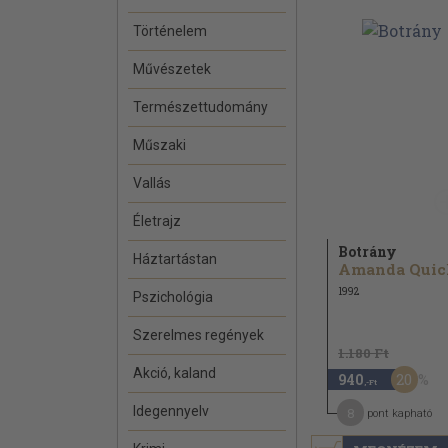
Történelem
Művészetek
Természettudomány
Műszaki
Vallás
Életrajz
Botrány
Háztartástan
Amanda Quic
1992
Pszichológia
Szerelmes regények
1.180 Ft
Akció, kaland
20
940
,-Ft
Idegennyelv
8
pont kapható