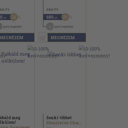
140 Ft
980 Ft
30
30
0
680
,-Ft
,-Ft
6
pont kapható
pont kapható
MEGNÉZEM
MEGNÉZEM
óbáld meg
Senki többet
lkülem!
Henriette Charles
usan Sussman