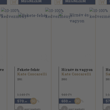
MEGNÉZEM
MEGNÉZEM
eve
Fekete-fehér
Hírnév és vagyon
Ho
Kate Coscarelli
Kate Coscarelli
Sa
1991
1990
199
1.140 Ft
940 Ft
1.
50
30
570
650
57
,-Ft
,-Ft
9
6
9
pont kapható
pont kapható