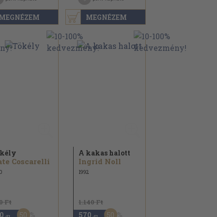
MEGNÉZEM
MEGNÉZEM
kély
A kakas halott
te Coscarelli
Ingrid Noll
0
1992
0 Ft
1.140 Ft
50
50
0
570
,-Ft
,-Ft