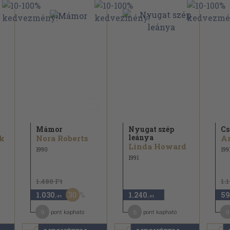
Mámor
Nyugat szép
Cs
leánya
k
Nora Roberts
A
Linda Howard
1990
199
1991
1.480 Ft
1.
30
1.030
1.240
59
,-Ft
,-Ft
9
6
9
pont kapható
pont kapható