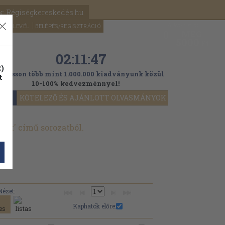
k: Régiségkereskedés.hu
A kosaram
HÍRLEVÉL
BELÉPÉS/REGISZTRÁCIÓ
MÉG
0
5000
Ft
02:11:45
)
ogasson több mint 1.000.000 kiadványunk közül
t
10-100% kedvezménnyel!
YOK
KÖTELEZŐ ÉS AJÁNLOTT OLVASMÁNYOK
ek' című sorozatból.
Nézet:
Kaphatók előre: