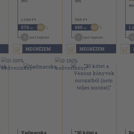
1993
1992
199
1.140 Ft
960 Ft
50
50
570
480
1.
,-Ft
,-Ft
9
7
6
pont kapható
pont kapható
MEGNÉZEM
MEGNÉZEM
k
Vadmacska
"30 kötet a
Be