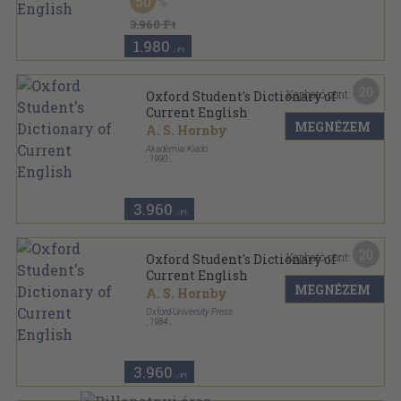
50
Ragasztott papírkötés
,
769
oldal
3.960 Ft
1.980
,-Ft
20
Kapható pont:
Oxford Student's Dictionary of
Current English
MEGNÉZEM
A. S. Hornby
Akadémiai Kiadó
,
1990
Könyvkötői kötés
,
748
oldal
3.960
,-Ft
20
Kapható pont:
Oxford Student's Dictionary of
Current English
MEGNÉZEM
A. S. Hornby
Oxford University Press
,
1984
Ragasztott papírkötés
,
769
oldal
3.960
,-Ft