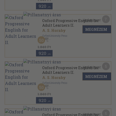
920
,-Ft
7
Kapható pont:
Oxford Progressive English for
Adult Learners II.
MEGNÉZEM
A. S. Hornby
Oxford University Press
,
1956
50
Fűzött papírkötés
,
238
oldal
1.840 Ft
920
,-Ft
5
Kapható pont:
Oxford Progressive English for
Adult Learners II.
MEGNÉZEM
A. S. Hornby
Oxford University Press
,
1958
50
Fűzött papírkötés
,
238
oldal
1.840 Ft
920
,-Ft
5
Kapható pont:
Oxford Progressive English for