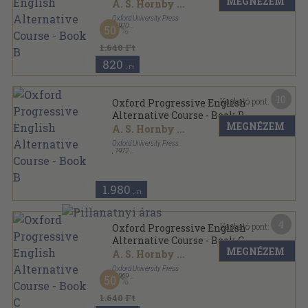
MEGNÉZEM
A. S. Hornby
...
Oxford University Press
,
1970
50
Varrott papírkötés
,
229
oldal
1.640 Ft
820
,-Ft
10
Kapható pont:
Oxford Progressive English
Alternative Course - Book B
MEGNÉZEM
A. S. Hornby
...
Oxford University Press
,
1972
Fűzött papírkötés
,
229
oldal
1.980
,-Ft
4
Kapható pont:
Oxford Progressive English
Alternative Course - Book C
MEGNÉZEM
A. S. Hornby
...
Oxford University Press
,
1969
50
Fűzött papírkötés
,
278
oldal
1.640 Ft