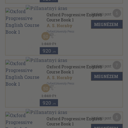
5
Kapható pont:
Oxford Progressive English
Course Book 1
MEGNÉZEM
A. S. Hornby
Oxford University Press
,
1973
50
Varrott papírkötés
,
196
oldal
Oxford Progressive English Course sorozat
1.840 Ft
920
,-Ft
7
Kapható pont:
Oxford Progressive English
Course Book 1
MEGNÉZEM
A. S. Hornby
Oxford University Press
,
1977
50
Varrott papírkötés
,
196
oldal
Oxford Progressive English Course sorozat
1.840 Ft
920
,-Ft
5
Kapható pont:
Oxford Progressive English
Course Book 1