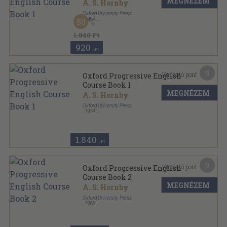
MEGNÉZEM
A. S. Hornby
Oxford University Press
,
1964
50
Fűzött papírkötés
,
195
oldal
Oxford Progressive English Course sorozat
1.840 Ft
920
,-Ft
9
Kapható pont:
Oxford Progressive English
Course Book 1
MEGNÉZEM
A. S. Hornby
Oxford University Press
,
1974
Varrott papírkötés
,
196
oldal
Oxford Progressive English Course sorozat
1.840
,-Ft
9
Kapható pont:
Oxford Progressive English
Course Book 2
MEGNÉZEM
A. S. Hornby
Oxford University Press
,
1966
Fűzött papírkötés
,
248
oldal
Oxford Progressive English Course sorozat