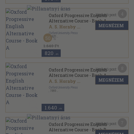
4
Kapható pont:
Oxford Progressive English
Alternative Course - Book A
MEGNÉZEM
A. S. Hornby
...
Oxford University Press
,
1970
50
Fűzött papírkötés
,
182
oldal
1.640 Ft
820
,-Ft
8
Kapható pont:
Oxford Progressive English
Alternative Course - Book A
MEGNÉZEM
A. S. Hornby
...
Oxford University Press
,
1969
Ragasztott papírkötés
,
182
oldal
1.640
,-Ft
7
Kapható pont:
Oxford Progressive English
Alternative Course - Book B