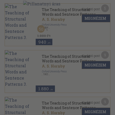
5
Kapható pont:
The Teaching of Structural
Words and Sentence Patterns
MEGNÉZEM
3.
A. S. Hornby
Oxford University Press
,
1964
50
Ragasztott papírkötés
,
166
oldal
The English-Teaching Library sorozat
1.880 Ft
940
,-Ft
9
Kapható pont:
The Teaching of Structural
Words and Sentence Patterns
MEGNÉZEM
3.
A. S. Hornby
Oxford University Press
,
1965
Ragasztott papírkötés
,
166
oldal
The English-Teaching Library sorozat
1.880
,-Ft
9
Kapható pont:
The Teaching of Structural
Words and Sentence Patterns
MEGNÉZEM
4.
A. S. Hornby