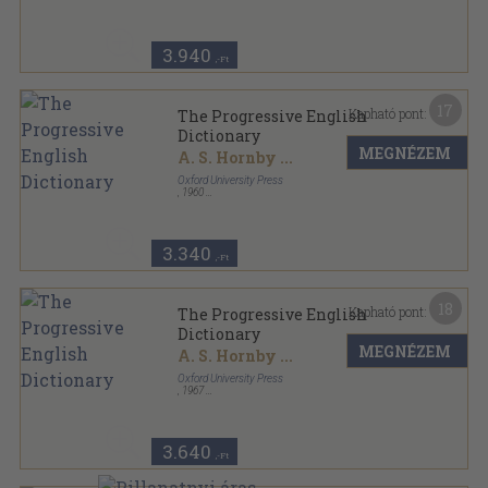
Műanyag kötés
,
549
oldal
Langenscheidt sorozat
3.940
,-Ft
17
Kapható pont:
The Progressive English
Dictionary
MEGNÉZEM
A. S. Hornby
...
Oxford University Press
,
1960
Fűzött kemény papírkötés
,
313
oldal
3.340
,-Ft
18
Kapható pont:
The Progressive English
Dictionary
MEGNÉZEM
A. S. Hornby
...
Oxford University Press
,
1967
Fűzött papírkötés
,
313
oldal
3.640
,-Ft