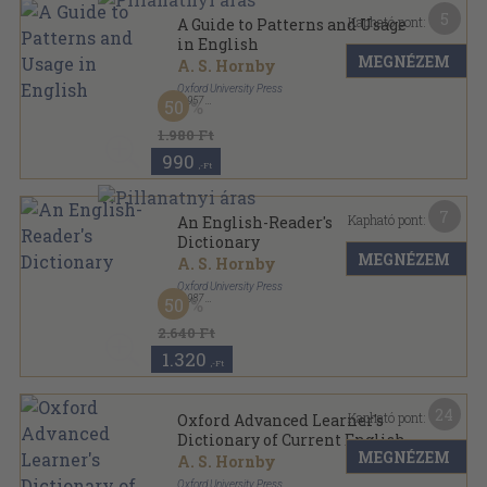
5
Kapható pont:
A Guide to Patterns and Usage
in English
MEGNÉZEM
A. S. Hornby
Oxford University Press
,
1957
50
Fűzött papírkötés
,
261
oldal
1.980 Ft
990
,-Ft
7
Kapható pont:
An English-Reader's
Dictionary
MEGNÉZEM
A. S. Hornby
Oxford University Press
,
1987
50
Ragasztott papírkötés
,
631
oldal
2.640 Ft
1.320
,-Ft
24
Kapható pont:
Oxford Advanced Learner's
Dictionary of Current English
MEGNÉZEM
A. S. Hornby
Oxford University Press