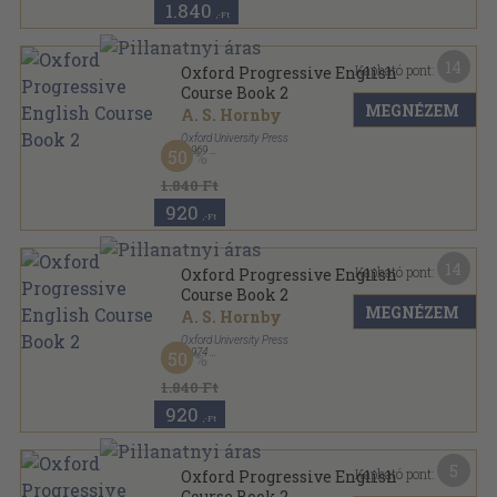
1.840
,-Ft
14
Kapható pont:
Oxford Progressive English
Course Book 2
MEGNÉZEM
A. S. Hornby
Oxford University Press
,
1969
50
Ragasztott papírkötés
,
238
oldal
Oxford Progressive English Course sorozat
1.840 Ft
920
,-Ft
14
Kapható pont:
Oxford Progressive English
Course Book 2
MEGNÉZEM
A. S. Hornby
Oxford University Press
,
1974
50
Varrott papírkötés
,
239
oldal
Oxford Progressive English Course sorozat
1.840 Ft
920
,-Ft
5
Kapható pont:
Oxford Progressive English
Course Book 2