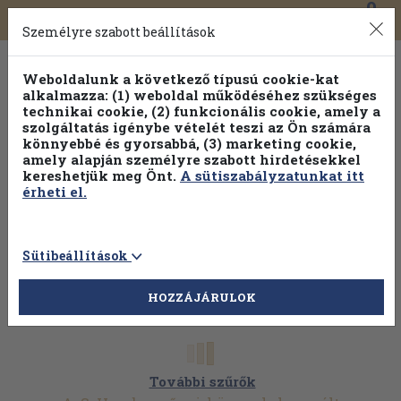
0
Toggle
Főmenü
Könyveink
navigation
Személyre szabott beállítások
Weboldalunk a következő típusú cookie-kat
alkalmazza: (1) weboldal működéséhez szükséges
technikai cookie, (2) funkcionális cookie, amely a
szolgáltatás igénybe vételét teszi az Ön számára
könnyebbé és gyorsabbá, (3) marketing cookie,
amely alapján személyre szabott hirdetésekkel
kereshetjük meg Önt.
A sütiszabályzatunkat itt
érheti el.
Sütibeállítások
HOZZÁJÁRULOK
További szűrők