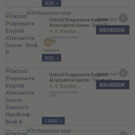
820
,-Ft
7
Kapható pont:
Oxford Progressive English
Alternative Course - Book D
MEGNÉZEM
A. S. Hornby
...
Oxford University Press
,
1968
50
Varrott papírkötés
,
282
oldal
1.640 Ft
820
,-Ft
8
Kapható pont:
Oxford Progressive English
Alternative Course - Teacher's
MEGNÉZEM
Handbook - Book B
A. S. Hornby
...
Oxford University Press
,
1965
Fűzött papírkötés
,
126
oldal
1.640
,-Ft