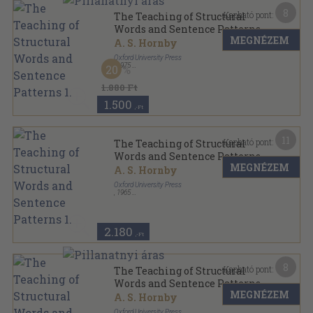
8
Kapható pont:
The Teaching of Structural
Words and Sentence Patterns
MEGNÉZEM
1.
A. S. Hornby
Oxford University Press
,
1975
20
Varrott papírkötés
,
170
oldal
The English-Teaching Library sorozat
1.880 Ft
1.500
,-Ft
11
Kapható pont:
The Teaching of Structural
Words and Sentence Patterns
MEGNÉZEM
1.
A. S. Hornby
Oxford University Press
,
1965
Ragasztott papírkötés
,
170
oldal
The English-Teaching Library sorozat
2.180
,-Ft
8
Kapható pont:
The Teaching of Structural
Words and Sentence Patterns
MEGNÉZEM
2.
A. S. Hornby
Oxford University Press