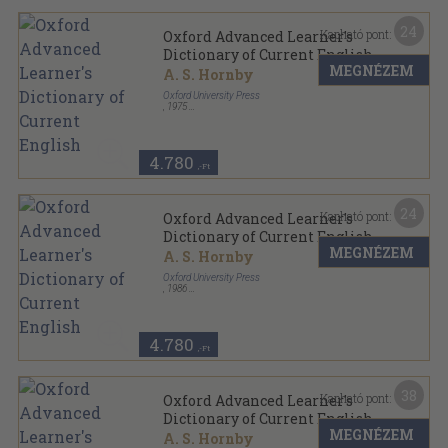
24
Kapható pont:
Oxford Advanced Learner's
Dictionary of Current English
MEGNÉZEM
A. S. Hornby
Oxford University Press
,
1975
Varrott keménykötés
,
1055
oldal
4.780
,-Ft
24
Kapható pont:
Oxford Advanced Learner's
Dictionary of Current English
MEGNÉZEM
A. S. Hornby
Oxford University Press
,
1986
Fűzött kemény papírkötés
,
1041
oldal
4.780
,-Ft
38
Kapható pont:
Oxford Advanced Learner's
Dictionary of Current English
MEGNÉZEM
A. S. Hornby