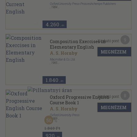
Oxford University Press-Prosveshcheniye Publishers
,
1984
Fűzött keménykötés
,
769
oldal
4.260
,-Ft
9
Kapható pont:
Composition Exercises in
Elementary English
MEGNÉZEM
A. S. Hornby
Macmillan & Co. Ltd.
,
1965
Varrott papírkötés
,
184
oldal
1.840
,-Ft
8
Kapható pont:
Oxford Progressive English
Course Book 1
MEGNÉZEM
A. S. Hornby
Oxford University Press
,
1969
50
Ragasztott papírkötés
,
196
oldal
Oxford Progressive English Course sorozat
1.840 Ft
920
,-Ft