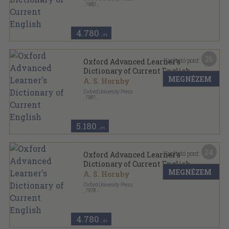
,
1980
Vászon
,
1037
oldal
4.780
,-Ft
26
Kapható pont:
Oxford Advanced Learner's
Dictionary of Current English
MEGNÉZEM
A. S. Hornby
Oxford University Press
,
1981
Ragasztott papírkötés
,
1037
oldal
5.180
,-Ft
24
Kapható pont:
Oxford Advanced Learner's
Dictionary of Current English
MEGNÉZEM
A. S. Hornby
Oxford University Press
,
1978
Varrott keménykötés
,
1055
oldal
4.780
,-Ft