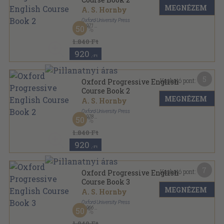
MEGNÉZEM
A. S. Hornby
Oxford University Press
,
1971
50
Ragasztott papírkötés
,
239
oldal
Oxford Progressive English Course sorozat
1.840 Ft
920
,-Ft
5
Kapható pont:
Oxford Progressive English
Course Book 2
MEGNÉZEM
A. S. Hornby
Oxford University Press
,
1978
50
Fűzött papírkötés
,
239
oldal
Oxford Progressive English Course sorozat
1.840 Ft
920
,-Ft
7
Kapható pont:
Oxford Progressive English
Course Book 3
MEGNÉZEM
A. S. Hornby
Oxford University Press
,
1966
50
Fűzött papírkötés
,
277
oldal
Oxford Progressive English Course sorozat
1.840 Ft