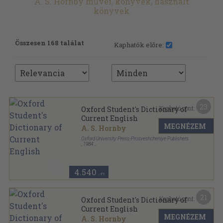
A. S. Hornby művei, könyvek, használt
könyvek
Összesen 168 találat
Kaphatók előre:
23
Kapható pont:
Oxford Student's Dictionary of
Current English
MEGNÉZEM
A. S. Hornby
Oxford University Press-Prosveshcheniye Publishers
,
1984
Fűzött keménykötés
,
769
oldal
4.540
,-Ft
21
Kapható pont:
Oxford Student's Dictionary of
Current English
MEGNÉZEM
A. S. Hornby