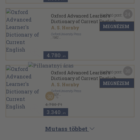
24
Kapható pont:
Oxford Advanced Learner's
Dictionary of Current English
MEGNÉZEM
A. S. Hornby
Oxford University Press
,
1982
Vászon
,
1037
oldal
4.780
,-Ft
30
Kapható pont:
Oxford Advanced Learner's
Dictionary of Current English
MEGNÉZEM
A. S. Hornby
Oxford University Press
,
1974
30
Fűzött kemény papírkötés
,
1055
oldal
4.780 Ft
3.340
,-Ft
Mutass többet