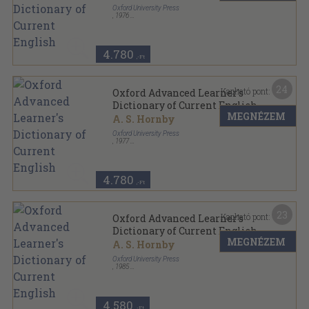
Oxford University Press
,
1976
Vászon
,
1055
oldal
4.780
,-Ft
24
Kapható pont:
Oxford Advanced Learner's
Dictionary of Current English
MEGNÉZEM
A. S. Hornby
Oxford University Press
,
1977
Vászon
,
1055
oldal
4.780
,-Ft
23
Kapható pont:
Oxford Advanced Learner's
Dictionary of Current English
MEGNÉZEM
A. S. Hornby
Oxford University Press
,
1985
Ragasztott papírkötés
,
1041
oldal
4.580
,-Ft