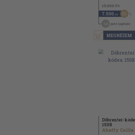
15.000 Ft
50
7.500
,-Ft
68
pont kapható
MEGNÉZEM
Döbrentei-kód
1508
Abaffy Csilla