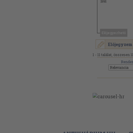
1995
Előjegyezhető
Előjegyzem
1 - 11 találat, összesen 11
Rendez