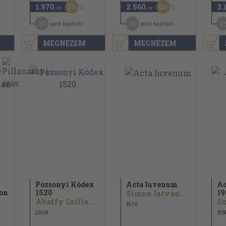
50
60
1.970
2.560
3.
,-Ft
,-Ft
30
38
2
pont kapható
pont kapható
MEGNÉZEM
MEGNÉZEM
Pozsonyi Kódex
Acta Iuvenum
Ac
kon
1520
19
Simon István...
Abaffy Csilla...
1970
2004
196