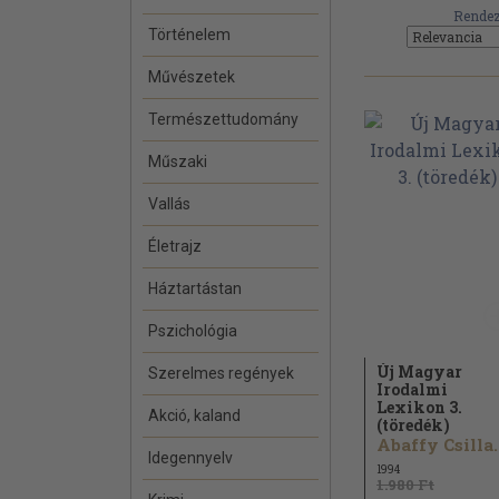
Rendez
Történelem
Művészetek
Természettudomány
Műszaki
Vallás
Életrajz
Háztartástan
Pszichológia
Új Magyar
Szerelmes regények
Irodalmi
Lexikon 3.
Akció, kaland
(töredék)
Abaffy Csilla..
Idegennyelv
1994
1.980 Ft