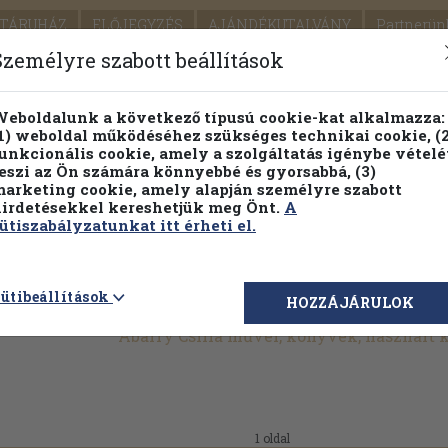
TÁRUHÁZ
ELŐJEGYZÉS
AJÁNDÉKUTALVÁNY
Partnerün
SZÁLLÍTÁS
SEGÍTSÉG
Személyre szabott beállítások
1.
Részletes kereső
Témaköri fa
eboldalunk a következő típusú cookie-kat alkalmazza:
1) weboldal működéséhez szükséges technikai cookie, (2
KIADV
unkcionális cookie, amely a szolgáltatás igénybe vételé
LEGNA
eszi az Ön számára könnyebbé és gyorsabbá, (3)
arketing cookie, amely alapján személyre szabott
PILLANATNYI ÁRAINK
FENNTARTHATÓ OLVASMÁN
irdetésekkel kereshetjük meg Önt.
A
ütiszabályzatunkat itt érheti el.
ütibeállítások
HOZZÁJÁRULOK
Abaffy Csilla művei, könyvek, használt
1 oldal