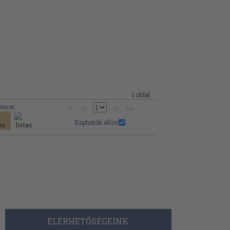
1 oldal
Nézet:
Kaphatók előre:
ELÉRHETŐSÉGEINK