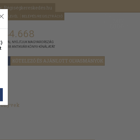
k: Régiségkereskedés.hu
A kosaram
HÍRLEVÉL
BELÉPÉS/REGISZTRÁCIÓ
MÉG
0
5000
Ft
144.668
)
ÁNNYAL NYÚJTJUK MAGYARORSZÁG
t
GYOBB ANTIKVÁR KÖNYV-KÍNÁLATÁT
YOK
KÖTELEZŐ ÉS AJÁNLOTT OLVASMÁNYOK
 könyvek