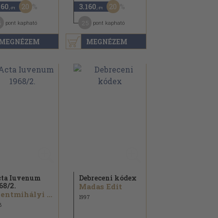
20
20
160
3.160
,-Ft
,-Ft
5
25
pont kapható
pont kapható
MEGNÉZEM
MEGNÉZEM
ta Iuvenum
Debreceni kódex
68/
2.
Madas Edit
Szentmihályi Szabó Péter...
1997
8