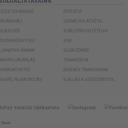
ZOLGÁLTATÁSAINK
ÉSZLETES KERESŐ
ÉRTESÍTŐ
ONTÁRUHÁZ
SZEMÉLYES ÁTVÉTEL
LŐJEGYZÉS
SZÁLLÍTÁSI FELTÉTELEK
IZESSEN KÖNYVVEL!
GYIK
ILLANATNYI ÁRAINK
OLDALTÉRKÉP
ÖNYVFELVÁSÁRLÁS
TÉMAKÖRI FA
SOMAGKÖVETÉS
ÉRDEKES TÉMAKÖREINK
ÍRLEVÉL FELIRATKOZÁS
ELÁLLÁS A SZERZŐDÉSTŐL
y
Ebond