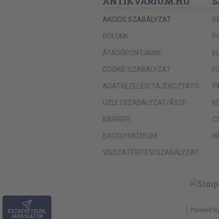
ANTIKVÁRIUM.HU
S
AKCIÓS SZABÁLYZAT
R
RÓLUNK
P
ÁTADÓPONTJAINK
E
COOKIE SZABÁLYZAT
F
ADATKEZELÉSI TÁJÉKOZTATÓ
P
ÜZLETSZABÁLYZAT/ÁSZF
K
KARRIER
C
BAGOLYMÚZEUM
H
VISSZATÉRÍTÉSI SZABÁLYZAT
Powered B
ÉSZREVÉTELEK,
JAVASLATOK