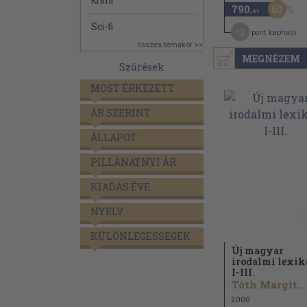
Krimi
60
790
,-Ft
Sci-fi
12
pont kapható
összes témakör >>
MEGNÉZEM
Szűrések
MOST ÉRKEZETT
ÁR SZERINT
ÁLLAPOT
PILLANATNYI ÁR
KIADÁS ÉVE
NYELV
KÜLÖNLEGESSÉGEK
Új magyar
irodalmi lexi
I-III.
Tóth Margit...
2000