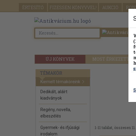
ÉRTESÍTŐ
FIZESSEN
KÖNYVVEL!
AUKCIÓ
PON
W
(
f
t
m
ÚJ KÖNYVEK
MOST ÉRKEZETT
h
s
TÉMAKÖR
Kiemelt témaköreink
S
Dedikált, aláírt
kiadványok
Regény, novella,
elbeszélés
Gyermek- és ifjúsági
1-11 találat, összesen 11.
irodalom