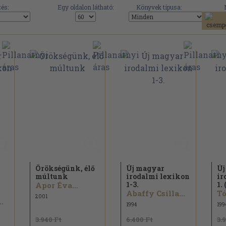
és:
Egy oldalon látható:
Könyvek típusa:
Örökségünk, élő
Új magyar
Új
múltunk
irodalmi lexikon
ir
1-3.
1.
Apor Éva...
Abaffy Csilla...
Tó
2001
.
1994
199
3.940 Ft
6.400 Ft
3.