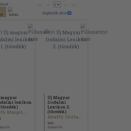
Nézet:
Kaphatók előre:
 magyar
Új Magyar
odalmi lexikon
Irodalmi
 (töredék)
Lexikon 2.
(töredék)
th Margit...
Abaffy Csilla...
4
1994
960 Ft
3.960 Ft